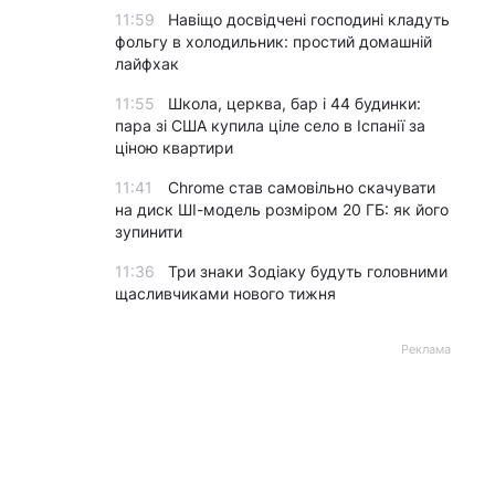
11:59
Навіщо досвідчені господині кладуть
фольгу в холодильник: простий домашній
лайфхак
11:55
Школа, церква, бар і 44 будинки:
пара зі США купила ціле село в Іспанії за
ціною квартири
11:41
Chrome став самовільно скачувати
на диск ШІ-модель розміром 20 ГБ: як його
зупинити
11:36
Три знаки Зодіаку будуть головними
щасливчиками нового тижня
Реклама