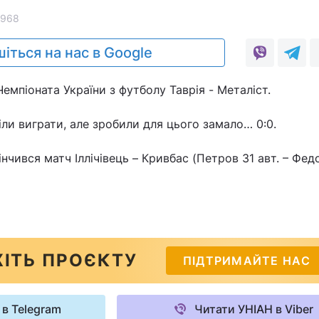
2968
іться на нас в Google
емпіоната України з футболу Таврія - Металіст.
ли виграти, але зробили для цього замало… 0:0.
інчився матч Іллічівець – Кривбас (Петров 31 авт. – Фед
ІТЬ ПРОЄКТУ
ПІДТРИМАЙТЕ НАС
 в Telegram
Читати УНІАН в Viber