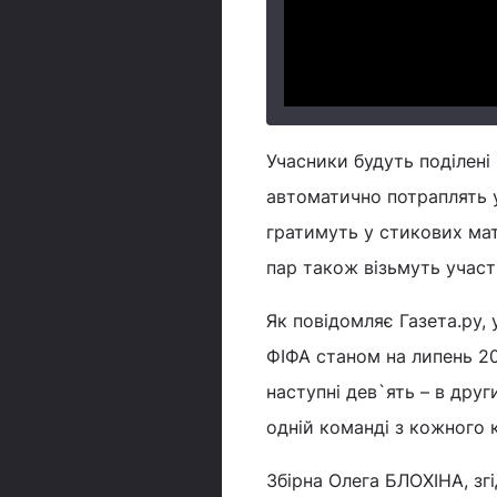
Учасники будуть поділені 
автоматично потраплять у 
гратимуть у стикових мат
пар також візьмуть участь
Як повідомляє Газета.ру,
ФІФА станом на липень 20
наступні дев`ять – в друг
одній команді з кожного 
Збірна Олега БЛОХІНА, згі