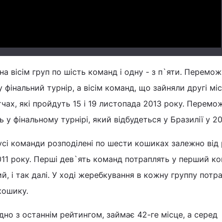
на вісім груп по шість команд і одну - з п`яти. Перемож
фінальний турнір, а вісім команд, що зайняли другі міс
чах, які пройдуть 15 і 19 листопада 2013 року. Перемо
 у фінальному турнірі, який відбудеться у Бразилії у 20
 усі команди розподілені по шести кошиках залежно від
11 року. Перші дев`ять команд потраплять у перший ко
ий, і так далі. У ході жеребкування в кожну группу потр
кошику.
дно з останнім рейтингом, займає 42-ге місце, а серед