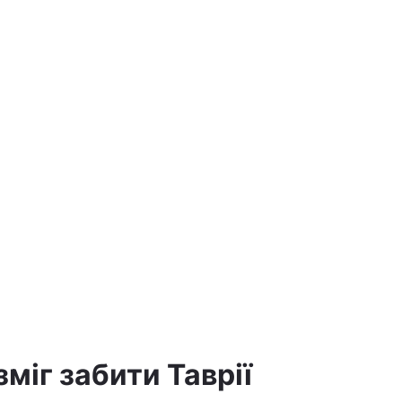
зміг забити Таврії