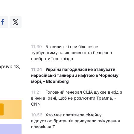
11:30
5 хвилин - і оси більше не
турбуватимуть: як швидко та безпечно
прибрати їхнє гніздо
орчук 13,
11:24
Україна погодилася не атакувати
неросійські танкери з нафтою в Чорному
морі, - Bloomberg
11:21
Головний генерал США шукає вихід з
війни в Ірані, щоб не розлютити Трампа, -
CNN
10:56
Хто має платити за сімейну
відпустку: британців здивували очікування
покоління Z