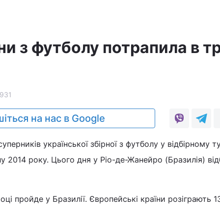
ни з футболу потрапила в т
931
іться на нас в Google
уперників української збірної з футболу у відбірному ту
лу 2014 року. Цього дня у Ріо-де-Жанейро (Бразилія) ві
оці пройде у Бразилії. Європейські країни розіграють 1