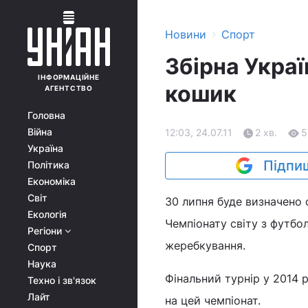
›
Новини
Спорт
Збірна Украї
ІНФОРМАЦІЙНЕ
кошик
АГЕНТСТВО
Головна
Війна
12:03, 24.07.11
2 хв.
5
Україна
Підпиш
Політика
Економіка
Світ
30 липня буде визначено с
Екологія
Чемпіонату світу з футбо
Регіони
жеребкування.
Спорт
Наука
Фінальний турнір у 2014 р
Техно і зв'язок
Лайт
на цей чемпіонат.