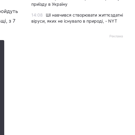
приїзду в Україну
пройдуть
14:08
ШІ навчився створювати життєздатні
щі, з 7
віруси, яких не існувало в природі, - NYT
Реклама