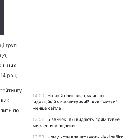
ці груп
ця,
жці цих
14 році.
 рейтингу
14:00
На якій плиті їжа смачніша –
шик,
індукційній чи електричній: яка "мотає"
менше світла
апить по
13:57
5 звичок, які видають примітивне
мислення у людини
13:53
Чому коти влаштовують нічні забіги