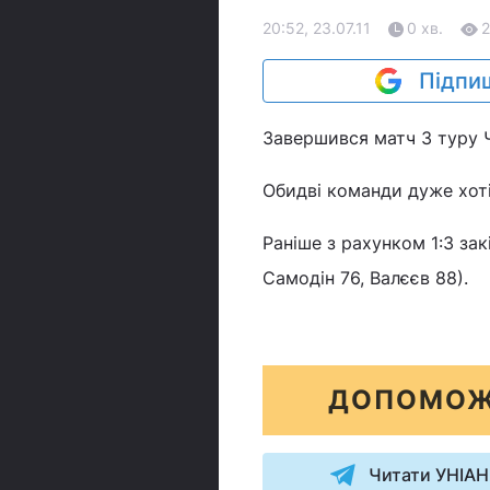
20:52, 23.07.11
0 хв.
Підпиш
Завершився матч 3 туру Ч
Обидві команди дуже хоті
Раніше з рахунком 1:3 зак
Самодін 76, Валєєв 88).
ДОПОМОЖ
Читати УНІАН