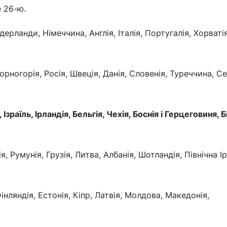
 26-ю.
ерланди, Німеччина, Англія, Італія, Португалія, Хорватія
рногорія, Росія, Швеція, Данія, Словенія, Туреччина, Се
зраїль, Ірландія, Бельгія, Чехія, Боснія і Герцеговиня, Б
 Румунія, Грузія, Литва, Албанія, Шотландія, Північна Ір
інляндія, Естонія, Кіпр, Латвія, Молдова, Македонія,