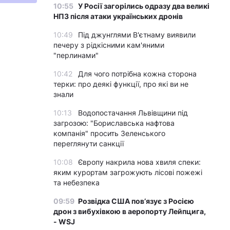
10:55
У Росії загорілись одразу два великі
НПЗ після атаки українських дронів
10:49
Під джунглями В'єтнаму виявили
печеру з рідкісними кам'яними
"перлинами"
10:42
Для чого потрібна кожна сторона
терки: про деякі функції, про які ви не
знали
10:13
Водопостачання Львівщини під
загрозою: "Бориславська нафтова
компанія" просить Зеленського
переглянути санкції
10:08
Європу накрила нова хвиля спеки:
яким курортам загрожують лісові пожежі
та небезпека
09:59
Розвідка США пов’язує з Росією
дрон з вибухівкою в аеропорту Лейпцига,
- WSJ