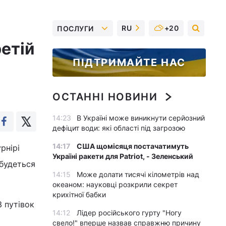
RU
+20
ПОСЛУГИ
ретій
ПІДТРИМАЙТЕ НАС
ОСТАННІ НОВИНИ
14:23
В Україні може виникнути серйозний
дефіцит води: які області під загрозою
14:17
США щомісяця постачатимуть
рнірі
Україні ракети для Patriot, - Зеленський
дбудеться
14:15
Може долати тисячі кілометрів над
океаном: науковці розкрили секрет
крихітної бабки
3 путівок
14:12
Лідер російського гурту "Ногу
свело!" вперше назвав справжню причину