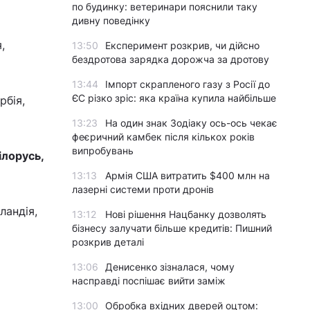
по будинку: ветеринари пояснили таку
дивну поведінку
,
13:50
Експеримент розкрив, чи дійсно
бездротова зарядка дорожча за дротову
13:44
Імпорт скрапленого газу з Росії до
ЄС різко зріс: яка країна купила найбільше
рбія,
13:23
На один знак Зодіаку ось-ось чекає
феєричний камбек після кількох років
випробувань
ілорусь,
13:13
Армія США витратить $400 млн на
лазерні системи проти дронів
ландія,
13:12
Нові рішення Нацбанку дозволять
бізнесу залучати більше кредитів: Пишний
розкрив деталі
13:06
Денисенко зізналася, чому
насправді поспішає вийти заміж
13:00
Обробка вхідних дверей оцтом: