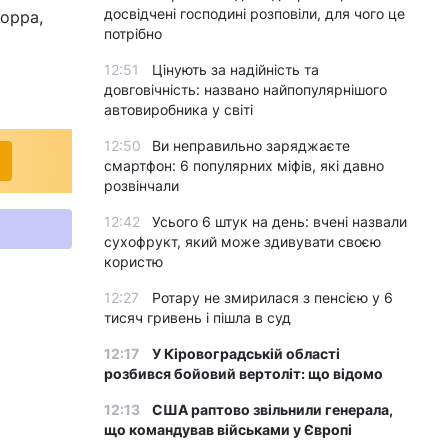
досвідчені господині розповіли, для чого це
дорра,
потрібно
12:51
Цінують за надійність та
довговічність: названо найпопулярнішого
автовиробника у світі
12:50
Ви неправильно заряджаєте
смартфон: 6 популярних міфів, які давно
розвінчали
12:42
Усього 6 штук на день: вчені назвали
сухофрукт, який може здивувати своєю
користю
12:27
Ротару не змирилася з пенсією у 6
тисяч гривень і пішла в суд
12:17
У Кіровоградській області
розбився бойовий вертоліт: що відомо
12:13
США раптово звільнили генерала,
що командував військами у Європі