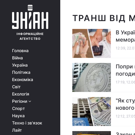
ТРАНШ ВІД 
В Укра
ІНФОРМАЦІЙНЕ
мемор
АГЕНТСТВО
12:39, 22.
Головна
Війна
Україна
Попри 
Політика
погоди
Економіка
17:19, 12.0
Світ
Екологія
"Як ст
Регіони
новог
Спорт
Наука
12:12, 27.0
Техно і зв'язок
Лайт
Закон 