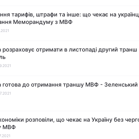
ння тарифів, штрафи та інше: що чекає на українці
ання Меморандуму з МВФ
1.2021
а розраховує отримати в листопаді другий транш 
ль
09.2021
а готова до отримання траншу МВФ - Зеленський
07.2021
кономіки розповіли, що чекає на Україну без черг
у МВФ
7.2021