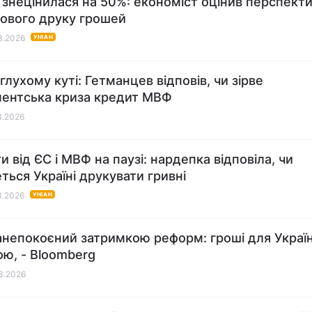
 знецінилася на 50%: економіст оцінив перспект
ового друку грошей
03.2026
УНІАН
глухому куті: Гетманцев відповів, чи зірве
ентська криза кредит МВФ
03.2026
и від ЄС і МВФ на паузі: нардепка відповіла, чи
ться Україні друкувати гривні
03.2026
УНІАН
непокоєний затримкою реформ: гроші для Україн
ою, - Bloomberg
03.2026