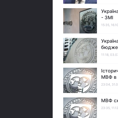
Україн
- ЗМІ
15:35, 16.
Україн
бюдже
11:18, 03.
Істори
МВФ в 
23:04, 31.
МВФ сх
23:35, 11.1