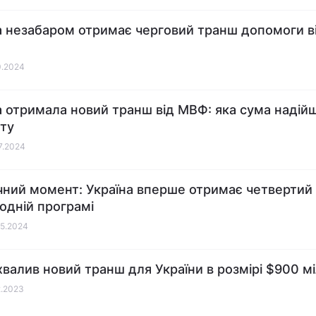
а незабаром отримає черговий транш допомоги в
10.2024
а отримала новий транш від МВФ: яка сума надій
ту
07.2024
чний момент: Україна вперше отримає четвертий
одній програмі
05.2024
валив новий транш для України в розмірі $900 мі
2.2023