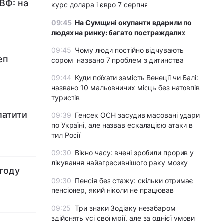
ВФ: на
курс долара і євро 7 серпня
09:45
На Сумщині окупанти вдарили по
людях на ринку: багато постраждалих
09:45
Чому люди постійно відчувають
еп
сором: названо 7 проблем з дитинства
09:44
Куди поїхати замість Венеції чи Балі:
названо 10 мальовничих місць без натовпів
туристів
латити
09:39
Генсек ООН засудив масовані удари
по Україні, але назвав ескалацією атаки в
тил Росії
09:30
Вікно часу: вчені зробили прорив у
лікування найагресивнішого раку мозку
году
09:30
Пенсія без стажу: скільки отримає
пенсіонер, який ніколи не працював
09:25
Три знаки Зодіаку незабаром
здійснять усі свої мрії, але за однієї умови