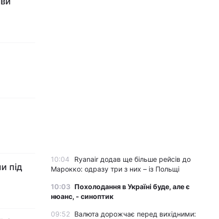
иви
10:04
Ryanair додав ще більше рейсів до
и під
Марокко: одразу три з них – із Польщі
10:03
Похолодання в Україні буде, але є
нюанс, - синоптик
09:52
Валюта дорожчає перед вихідними: