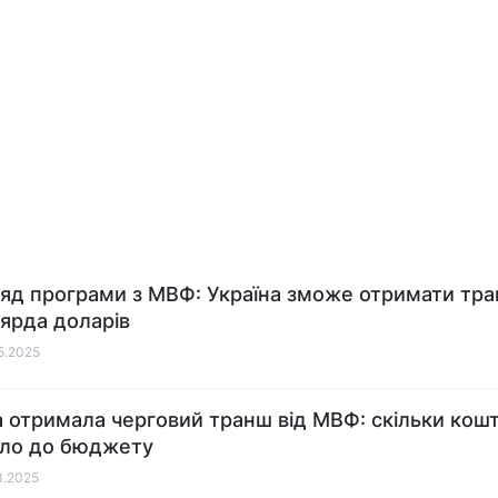
яд програми з МВФ: Україна зможе отримати тра
ьярда доларів
05.2025
а отримала черговий транш від МВФ: скільки кошт
ло до бюджету
03.2025