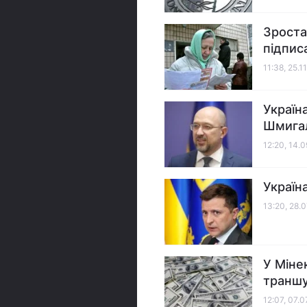
Зроста
підпис
11:38, 25.1
Україн
Шмига
12:20, 14.
Україн
13:20, 28.
У Міне
транш
12:07, 07.0