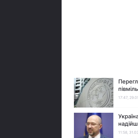
Перегл
півміл
17:47, 29.
Україн
надійш
11:58, 31.