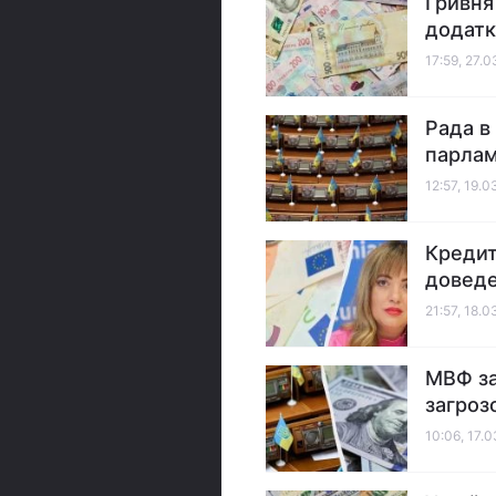
Гривня
додатк
17:59, 27.
Рада в 
парлам
12:57, 19.
Кредит
доведе
21:57, 18.
МВФ за
загроз
10:06, 17.