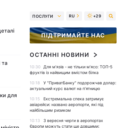
RU
+29
ПОСЛУГИ
деталі
ПІДТРИМАЙТЕ НАС
ОСТАННІ НОВИНИ
 та
10:30
Для м’язів - не тільки м’ясо: ТОП-5
фруктів із найвищим вмістом білка
10:18
У "ПриватБанку" подорожчав долар:
актуальний курс валют на п’ятницю
ики для
10:15
Екстремальна спека затримує
авіарейси: названо аеропорти, які під
найбільшим ризиком
10:13
З вересня черги в аеропортах
Європи можуть стати ще довшими:
міністр