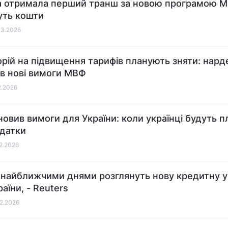
а отримала перший транш за новою програмою М
уть кошти
03.2026
рій на підвищення тарифів планують зняти: нард
в нові вимоги МВФ
2.2026
овив вимоги для України: коли українці будуть п
одатки
02.2026
найближчими днями розглянуть нову кредитну у
аїни, - Reuters
02.2026