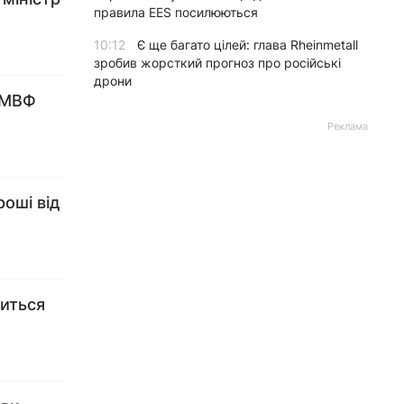
правила EES посилюються
10:12
Є ще багато цілей: глава Rheinmetall
зробив жорсткий прогноз про російські
дрони
у МВФ
Реклама
роші від
ниться