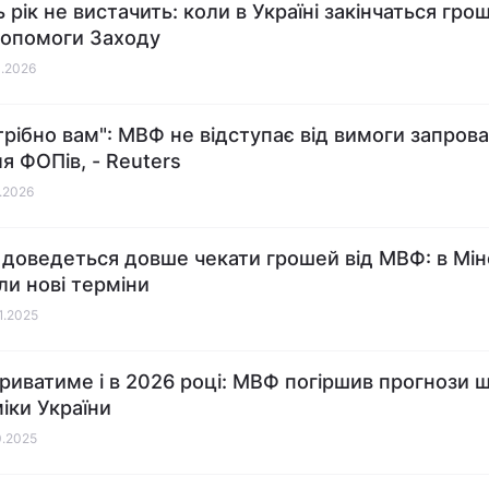
 рік не вистачить: коли в Україні закінчаться грош
допомоги Заходу
1.2026
трібно вам": МВФ не відступає від вимоги запров
я ФОПів, - Reuters
1.2026
і доведеться довше чекати грошей від МВФ: в Мін
ли нові терміни
11.2025
триватиме і в 2026 році: МВФ погіршив прогнози 
іки України
0.2025