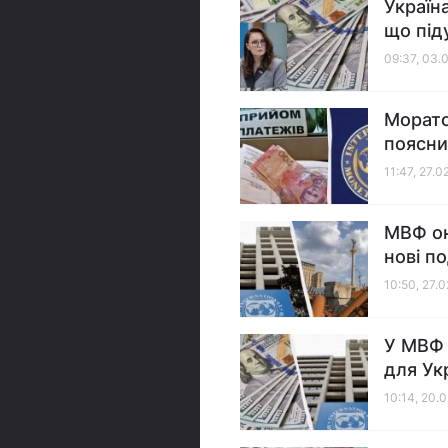
Україн
що під
09:37, 03.
Морато
поясни
11:47, 27.0
МВФ он
нові п
10:50, 27.
У МВФ 
для Укр
10:14, 20.