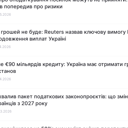
ів попередив про ризики
05.2026
 грошей не буде: Reuters назвав ключову вимог
одовження виплат Україні
04.2026
е €90 мільярдів кредиту: Україна має отримати г
станов
04.2026
хвалив пакет податкових законопроєктів: що змі
раїнців з 2027 року
03.2026