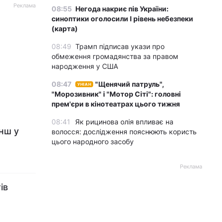
Реклама
08:55
Негода накриє пів України:
синоптики оголосили І рівень небезпеки
(карта)
08:49
Трамп підписав укази про
обмеження громадянства за правом
народження у США
08:47
"Щенячий патруль",
УНІАН
"Морозивник" і "Мотор Сіті": головні
прем'єри в кінотеатрах цього тижня
08:41
Як рицинова олія впливає на
нш у
волосся: дослідження пояснюють користь
цього народного засобу
Реклама
ів