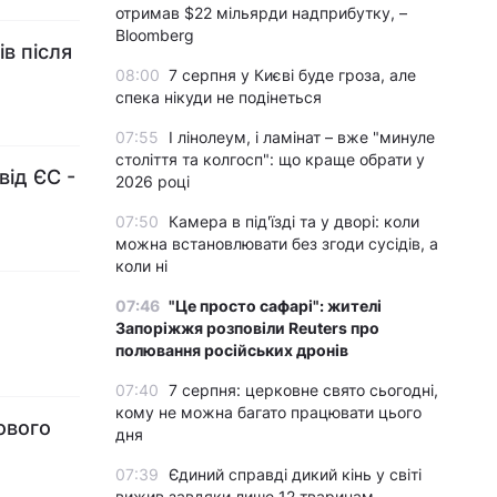
отримав $22 мільярди надприбутку, –
Bloomberg
в після
08:00
7 серпня у Києві буде гроза, але
спека нікуди не подінеться
07:55
І лінолеум, і ламінат – вже "минуле
століття та колгосп": що краще обрати у
від ЄС -
2026 році
07:50
Камера в під'їзді та у дворі: коли
можна встановлювати без згоди сусідів, а
коли ні
07:46
"Це просто сафарі": жителі
Запоріжжя розповіли Reuters про
полювання російських дронів
07:40
7 серпня: церковне свято сьогодні,
кому не можна багато працювати цього
ового
дня
07:39
Єдиний справді дикий кінь у світі
вижив завдяки лише 12 тваринам