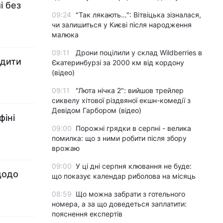
і без
09:24
"Так лякають…": Вітвіцька зізналася,
чи залишиться у Києві після народження
малюка
09:11
Дрони поцілили у склад Wildberries в
адити
Єкатеринбурзі за 2000 км від кордону
(відео)
09:11
"Люта нічка 2": вийшов трейлер
сиквелу хітової різдвяної екшн-комедії з
Девідом Гарбором (відео)
фіні
09:00
Порожні грядки в серпні - велика
помилка: що з ними робити після збору
врожаю
09:00
У ці дні серпня клювання не буде:
щодо
що показує календар риболова на місяць
08:59
Що можна забрати з готельного
номера, а за що доведеться заплатити:
пояснення експертів