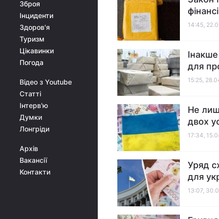
Зброя
фінанс
Інциденти
14:45, 22.
Здоров'я
Туризм
Цікавинки
Інакше
Погода
для пр
15:25, 28.
Відео з Youtube
Статті
Інтерв'ю
Не лиш
Думки
двох у
Лонгріди
17:34, 15.
Архів
Вакансії
Уряд с
Контакти
для ук
13:07, 30.