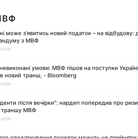
МВФ
їні може з’явитись новий податок – на відбудову: 
андуму з МВФ
07.2026
невиконані умови: МВФ пішов на поступки Україні
в новий транш, - Bloomberg
6.2026
уденти після вечірки": нардеп попередив про риз
о траншу МВФ
5.2026
про оподаткування посилок можуть не прийняти: 