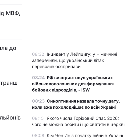
ід МВФ,
шла до
08:32
Інцидент у Лейпцигу: у Німеччині
заперечили, що український літак
перевозив боєприпаси
08:24
РФ використовує українських
 транш
військовополонених для формування
бойових підрозділів, - ISW
08:23
Синоптикиня назвала точну дату,
коли вже похолоднішає по всій Україні
льйонів
08:15
Якого числа Горіховий Спас 2026:
чого не можна робити і що святити в церкві
08:08
Кім Чен Ин з початку війни в Україні