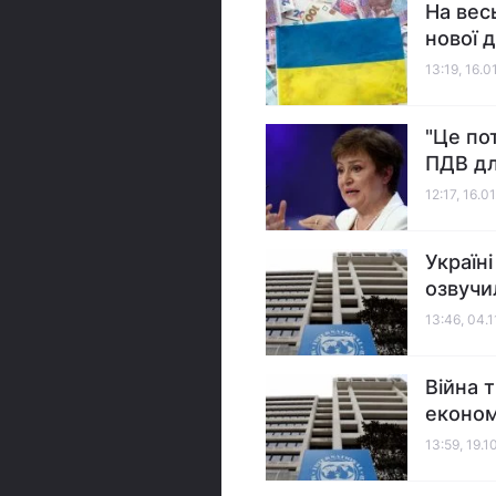
На весь
нової 
13:19, 16.0
"Це по
ПДВ дл
12:17, 16.0
Україн
озвучи
13:46, 04.
Війна 
економ
13:59, 19.1