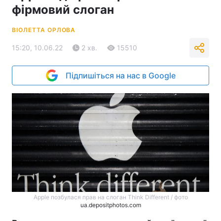
фірмовий слоган
ВІОЛЕТТА ОРЛОВА
15:20, 10.06.22
2 хв.
15510
Підпишіться на нас в Google
Apple позбулася прав на слоган Think Different / фото
ua.depositphotos.com