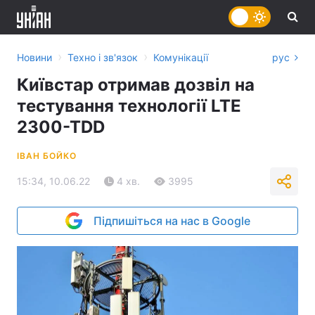
›
›
Новини
Техно і зв'язок
Комунікації
рус
Київстар отримав дозвіл на
тестування технології LTE
2300-TDD
ІВАН БОЙКО
15:34, 10.06.22
4 хв.
3995
Підпишіться на нас в Google