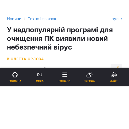
›
Новини
Техно і зв'язок
рус
У надпопулярній програмі для
очищення ПК виявили новий
небезпечний вірус
ВІОЛЕТТА ОРЛОВА
14:30, 10.06.22
2 хв.
6455
RU
МОВА
ГОЛОВНА
РОЗДІЛИ
ПОГОДА
ЛАЙТ
Підпишіться на нас в Google