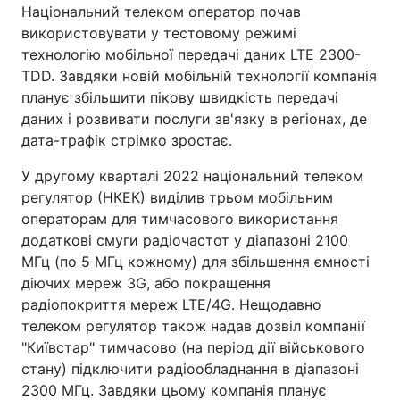
Національний телеком оператор почав
використовувати у тестовому режимі
технологію мобільної передачі даних LTE 2300-
TDD. Завдяки новій мобільній технології компанія
Головна
Війна
планує збільшити пікову швидкість передачі
Україна
Політика
даних і розвивати послуги зв'язку в регіонах, де
дата-трафік стрімко зростає.
Економіка
Світ
У другому кварталі 2022 національний телеком
Спорт
Наука
регулятор (НКЕК) виділив трьом мобільним
операторам для тимчасового використання
Техно і зв'язок
Лайт
додаткові смуги радіочастот у діапазоні 2100
МГц (по 5 МГц кожному) для збільшення ємності
Зброя
Інциденти
діючих мереж 3G, або покращення
радіопокриття мереж LTE/4G. Нещодавно
Здоров'я
Туризм
телеком регулятор також надав дозвіл компанії
"Київстар" тимчасово (на період дії військового
Цікавинки
Погода
стану) підключити радіообладнання в діапазоні
2300 МГц. Завдяки цьому компанія планує
Екологія
Регіони