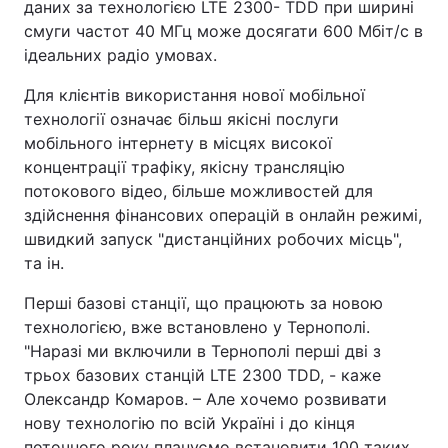
даних за технологією LTE 2300- TDD при ширині
смуги частот 40 МГц може досягати 600 Мбіт/с в
ідеальних радіо умовах.
Для клієнтів використання нової мобільної
технології означає більш якісні послуги
мобільного інтернету в місцях високої
концентрації трафіку, якісну трансляцію
потокового відео, більше можливостей для
здійснення фінансових операцій в онлайн режимі,
швидкий запуск "дистанційних робочих місць",
та ін.
Перші базові станції, що працюють за новою
технологією, вже встановлено у Тернополі.
"Наразі ми включили в Тернополі перші дві з
трьох базових станцій LTЕ 2300 TDD, - каже
Олександр Комаров. – Але хочемо розвивати
нову технологію по всій Україні і до кінця
поточного року плануємо встановити 100 таких