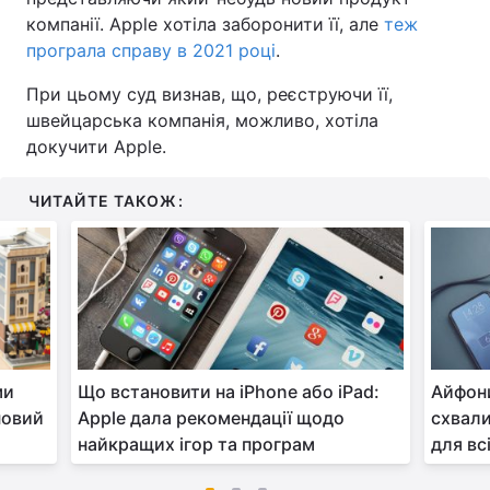
компанії. Apple хотіла заборонити її, але
теж
програла справу в 2021 році
.
При цьому суд визнав, що, реєструючи її,
швейцарська компанія, можливо, хотіла
докучити Apple.
ЧИТАЙТЕ ТАКОЖ:
ми
Що встановити на iPhone або iPad:
Айфони
новий
Apple дала рекомендації щодо
схвали
найкращих ігор та програм
для вс