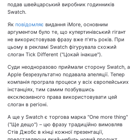
подав швейцарський виробник годинників
Swatch.
Як
повідомляє
видання iMore, основним
аргументом було те, що купертинівський гігант
не використовував фразу вже п'ять років. При
цьому в рекламі Swatch фігурувала схожий
слоган Tick Different ("Цокай інакше").
Суди неодноразово приймали сторону Swatch, а
Apple безрезультатно подавала апеляції. Тепер
компанія програла процеси у всіх європейських
інстанціях, тим самим позбувшись
ексклюзивного права використовувати цей
слоган в регіоні.
А ще у Swatch є торгова марка "One more thing"
("Ще дещо") – цю фразу традиційно вимовляв
Стів Джобс в кінці кожної презентації,
представляючи який-небудь новий продукт