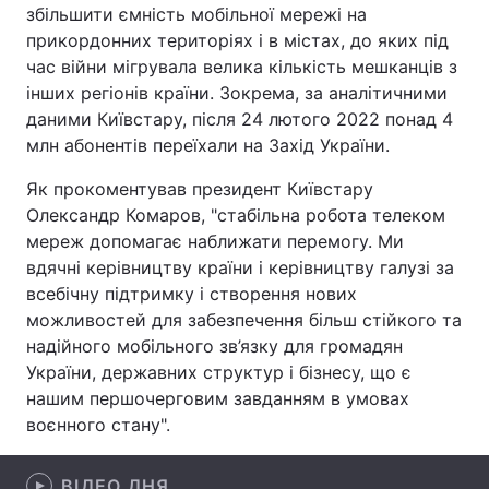
збільшити ємність мобільної мережі на
Лонгріди
прикордонних територіях і в містах, до яких під
час війни мігрувала велика кількість мешканців з
інших регіонів країни. Зокрема, за аналітичними
Відео з Youtube
Статті
даними Київстару, після 24 лютого 2022 понад 4
млн абонентів переїхали на Захід України.
Інтерв'ю
Думки
Як прокоментував президент Київстару
Архів
Вакансії
Олександр Комаров, "стабільна робота телеком
мереж допомагає наближати перемогу. Ми
Контакти
вдячні керівництву країни і керівництву галузі за
всебічну підтримку і створення нових
Послуги
можливостей для забезпечення більш стійкого та
надійного мобільного зв’язку для громадян
України, державних структур і бізнесу, що є
нашим першочерговим завданням в умовах
воєнного стану".
ВІДЕО ДНЯ