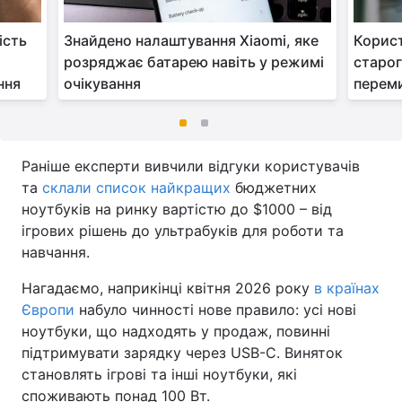
ість
Знайдено налаштування Xiaomi, яке
Корист
розряджає батарею навіть у режимі
старог
ння
очікування
перем
Раніше експерти вивчили відгуки користувачів
та
склали список найкращих
бюджетних
ноутбуків на ринку вартістю до $1000 – від
ігрових рішень до ультрабуків для роботи та
навчання.
Нагадаємо, наприкінці квітня 2026 року
в країнах
Європи
набуло чинності нове правило: усі нові
ноутбуки, що надходять у продаж, повинні
підтримувати зарядку через USB-C. Виняток
становлять ігрові та інші ноутбуки, які
споживають понад 100 Вт.