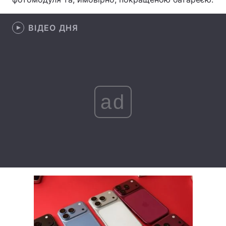
Лонгріди
ВІДЕО ДНЯ
Відео з Youtube
Статті
Інтерв'ю
Думки
Архів
Вакансії
ad
Контакти
Послуги