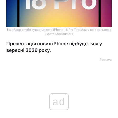
Інсайдер опублікував макети iPhone 18 Pro/Pro Max у всіх кольорах
/ фото MacRumors
Презентація нових iPhone відбудеться у
вересні 2026 року.
Реклама
ad