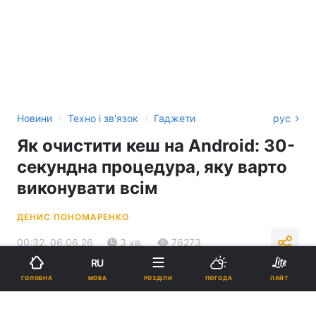
›
›
Новини
Техно і зв'язок
Гаджети
рус
Як очистити кеш на Android: 30-
секундна процедура, яку варто
виконувати всім
ДЕНИС ПОНОМАРЕНКО
00:32, 06.06.26
3 хв.
76273
RU
МОВА
ГОЛОВНА
РОЗДІЛИ
ПОГОДА
ЛАЙТ
Підпишіться на нас в Google