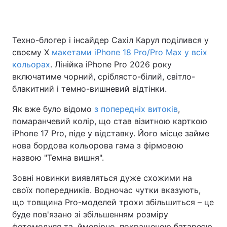
Техно-блогер і інсайдер Сахіл Карул поділився у
Головна
Війна
своєму X
макетами iPhone 18 Pro/Pro Max у всіх
кольорах
. Лінійка iPhone Pro 2026 року
Україна
Політика
включатиме чорний, сріблясто-білий, світло-
блакитний і темно-вишневий відтінки.
Економіка
Світ
Як вже було відомо
з попередніх витоків
,
Спорт
Наука
помаранчевий колір, що став візитною карткою
iPhone 17 Pro, піде у відставку. Його місце займе
Техно і зв'язок
Лайт
нова бордова кольорова гама з фірмовою
Зброя
Інциденти
назвою "Темна вишня".
Зовні новинки виявляться дуже схожими на
Здоров'я
Туризм
своїх попередників. Водночас чутки вказують,
Цікавинки
Погода
що товщина Pro-моделей трохи збільшиться – це
буде пов'язано зі збільшенням розміру
Екологія
Регіони
фотомодуля та, ймовірно, покращеною батареєю.