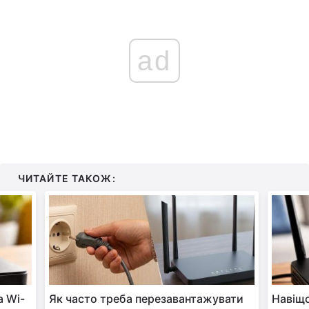
ad
ЧИТАЙТЕ ТАКОЖ:
а Wi-
Як часто треба перезавантажувати
Навіщо