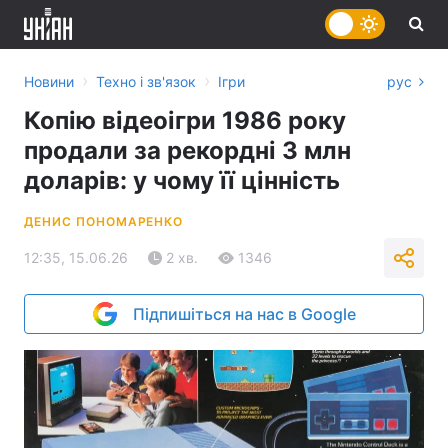
›
›
Новини
Техно і зв'язок
Ігри
рус
Копію відеоігри 1986 року
продали за рекордні 3 млн
доларів: у чому її цінність
ДЕНИС ПОНОМАРЕНКО
12:35, 15.06.26
2 хв.
1346
Підпишіться на нас в Google