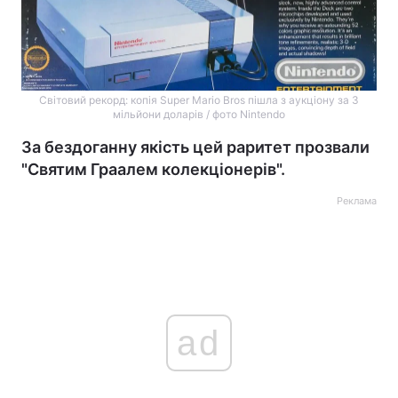
Світовий рекорд: копія Super Mario Bros пішла з аукціону за 3
мільйони доларів / фото Nintendo
За бездоганну якість цей раритет прозвали
"Святим Граалем колекціонерів".
Реклама
ad