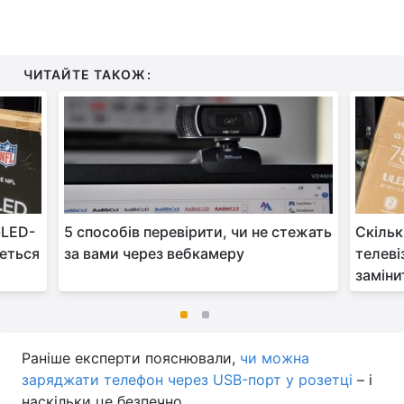
ЧИТАЙТЕ ТАКОЖ:
-LED-
5 способів перевірити, чи не стежать
Скільк
деться
за вами через вебкамеру
телеві
заміни
Раніше експерти пояснювали,
чи можна
заряджати телефон через USB-порт у розетці
– і
наскільки це безпечно.