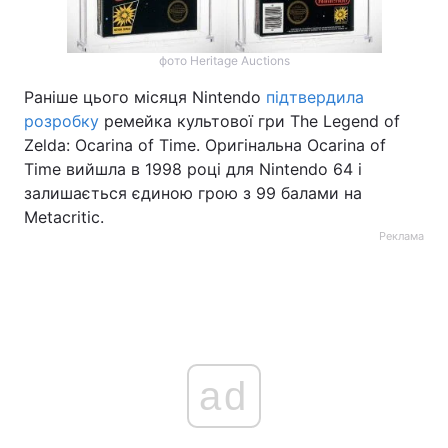
фото Heritage Auctions
Раніше цього місяця Nintendo
підтвердила
розробку
ремейка культової гри The Legend of
Zelda: Ocarina of Time. Оригінальна Ocarina of
Time вийшла в 1998 році для Nintendo 64 і
залишається єдиною грою з 99 балами на
Metacritic.
Реклама
ad