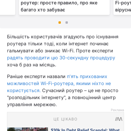
и
роутер: просте правило, про яке
Fi-роу
багато хто забуває
вірусн
Більшість користувачів згадують про існування
роутера тільки тоді, коли інтернет починає
гальмувати або зникає Wi-Fi. Проте експерти
радять проводити цю 30-секундну процедуру
хоча б раз на місяць.
Раніше експерти назвали
п'ять прихованих
можливостей Wi-Fi-роутера, якими ніхто не
користується.
Сучасний роутер – це не просто
"розподільник інтернету", а повноцінний центр
управління мережею.
Реклама