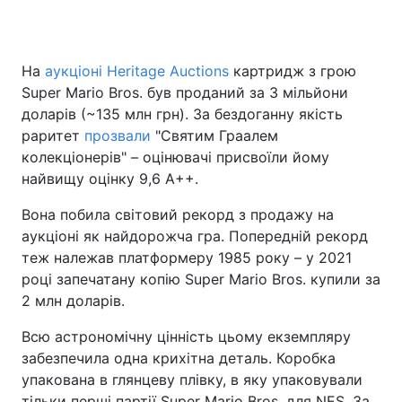
На
аукціоні Heritage Auctions
картридж з грою
Головна
Війна
Super Mario Bros. був проданий за 3 мільйони
доларів (~135 млн грн). За бездоганну якість
Україна
Політика
раритет
прозвали
"Святим Граалем
колекціонерів" – оцінювачі присвоїли йому
Економіка
Світ
найвищу оцінку 9,6 A++.
Спорт
Наука
Вона побила світовий рекорд з продажу на
аукціоні як найдорожча гра. Попередній рекорд
Техно і зв'язок
Лайт
теж належав платформеру 1985 року – у 2021
Зброя
Інциденти
році запечатану копію Super Mario Bros. купили за
2 млн доларів.
Здоров'я
Туризм
Всю астрономічну цінність цьому екземпляру
Цікавинки
Погода
забезпечила одна крихітна деталь. Коробка
упакована в глянцеву плівку, в яку упаковували
Екологія
Регіони
тільки перші партії Super Mario Bros. для NES. За