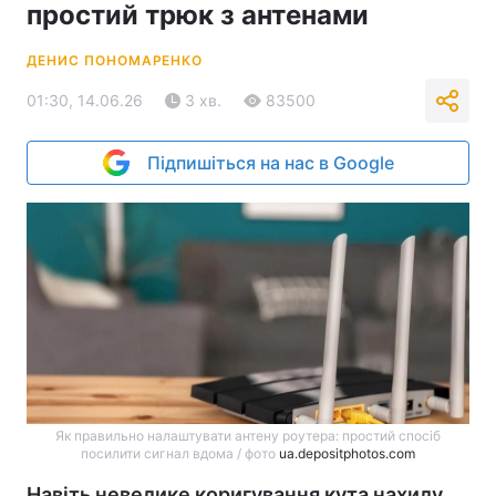
простий трюк з антенами
ДЕНИС ПОНОМАРЕНКО
01:30, 14.06.26
3 хв.
83500
Підпишіться на нас в Google
Як правильно налаштувати антену роутера: простий спосіб
посилити сигнал вдома / фото
ua.depositphotos.com
Навіть невелике коригування кута нахилу