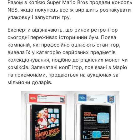
Разом з копією Super Mario Bros продали консоль
NES, якщо покупець все ж вирішить розпакувати
Тема оформлення
упаковку і запустити гру.
Експерти відзначають, що ринок ретро-ігор
сьогодні переживає історичний бум. Поява
компаній, які професійно оцінюють стан ігор,
вивела їх у категорію серйозних предметів
колекціонування, подібно до рідкісних монет чи
коміксів. Запечатані копії ігор, пов'язані з Маріо
та покемонами, продаються на аукціонах за
мільйони доларів.