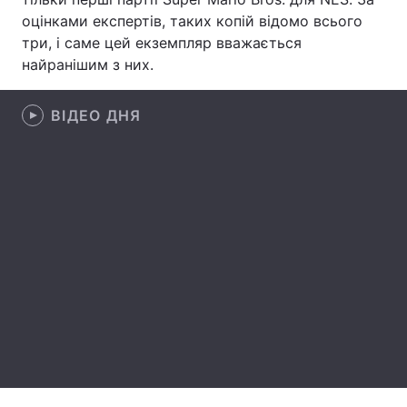
оцінками експертів, таких копій відомо всього
Лонгріди
три, і саме цей екземпляр вважається
найранішим з них.
Відео з Youtube
Статті
ВІДЕО ДНЯ
Інтерв'ю
Думки
Архів
Вакансії
Контакти
Послуги