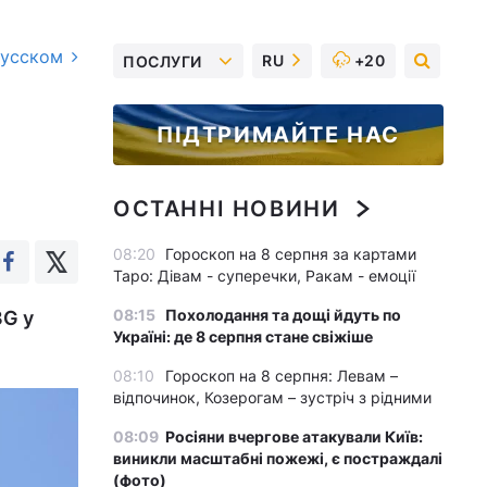
русском
RU
+20
ПОСЛУГИ
ПІДТРИМАЙТЕ НАС
ОСТАННІ НОВИНИ
08:20
Гороскоп на 8 серпня за картами
Таро: Дівам - суперечки, Ракам - емоції
08:15
Похолодання та дощі йдуть по
3G у
Україні: де 8 серпня стане свіжіше
08:10
Гороскоп на 8 серпня: Левам –
відпочинок, Козерогам – зустріч з рідними
08:09
Росіяни вчергове атакували Київ:
виникли масштабні пожежі, є постраждалі
(фото)