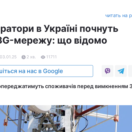
читать на 
ратори в Україні почнуть
3G-мережу: що відомо
 03.01.25
2 хв.
11711
іться на нас в Google
опереджатимуть споживачів перед вимкненням 