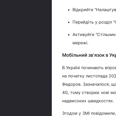
Відкрийте "Налаштув
Перейдіть у розділ "С
Активуйте "Стільнико
мережі.
Мобільний звʼязок в Ук
В Україні починають впр
на початку листопада 20
Федоров. Зазначалося, що
4G, тому створює нові мо
надвисоких швидкостях.
Згодом у ЗМІ повідомили,