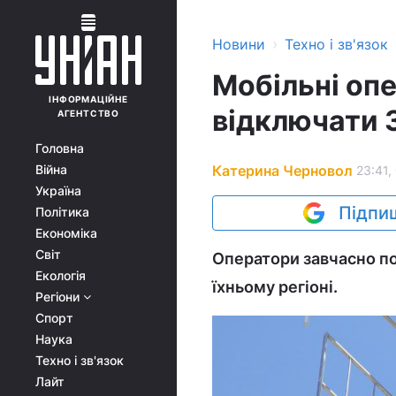
›
Новини
Техно і зв'язок
Мобільні опе
ІНФОРМАЦІЙНЕ
відключати 
АГЕНТСТВО
Головна
Катерина Черновол
Війна
23:41,
Україна
Підпиш
Політика
Економіка
Світ
Оператори завчасно п
Екологія
їхньому регіоні.
Регіони
Спорт
Наука
Техно і зв'язок
Лайт