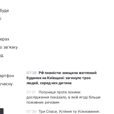
буде
і
ферах
о звʼязку
ед
07:36
РФ повністю знищила житловий
мартфон
будинок на Київщині: загинуло троє
людей, серед них дитина
учасну
07:31
Полуниця проти лохини:
дослідження показало, в якій ягоді більше
поживних речовин
07:30
Три Спаси, Успіння та Усікновення: