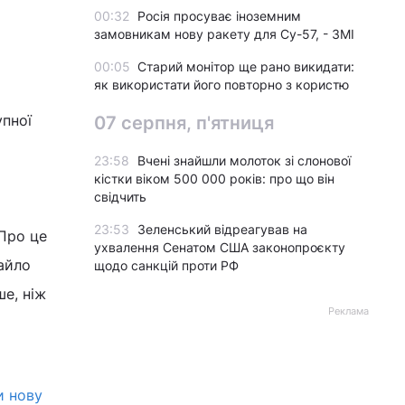
00:32
Росія просуває іноземним
замовникам нову ракету для Су-57, - ЗМІ
00:05
Старий монітор ще рано викидати:
як використати його повторно з користю
упної
07 серпня, п'ятниця
23:58
Вчені знайшли молоток зі слонової
кістки віком 500 000 років: про що він
свідчить
23:53
Зеленський відреагував на
Про це
ухвалення Сенатом США законопроєкту
айло
щодо санкцій проти РФ
ше, ніж
Реклама
и нову