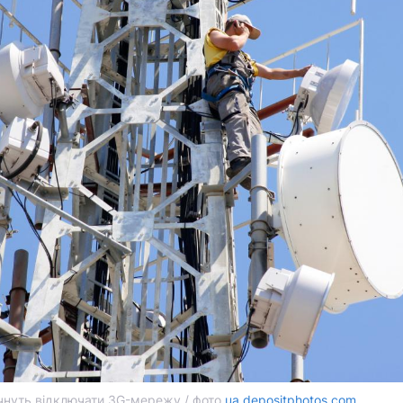
очнуть відключати 3G-мережу / фото
ua.depositphotos.com