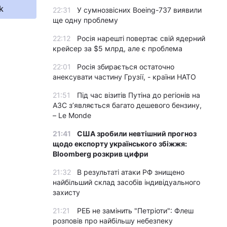
k
22:31
У сумнозвісних Boeing-737 виявили
ще одну проблему
22:12
Росія нарешті повертає свій ядерний
крейсер за $5 млрд, але є проблема
22:01
Росія збирається остаточно
анексувати частину Грузії, - країни НАТО
21:51
Під час візитів Путіна до регіонів на
АЗС з’являється багато дешевого бензину,
– Le Monde
21:41
США зробили невтішний прогноз
щодо експорту українського збіжжя:
Bloomberg розкрив цифри
21:32
В результаті атаки РФ знищено
найбільший склад засобів індивідуального
захисту
21:21
РЕБ не замінить "Петріоти": Флеш
розповів про найбільшу небезпеку