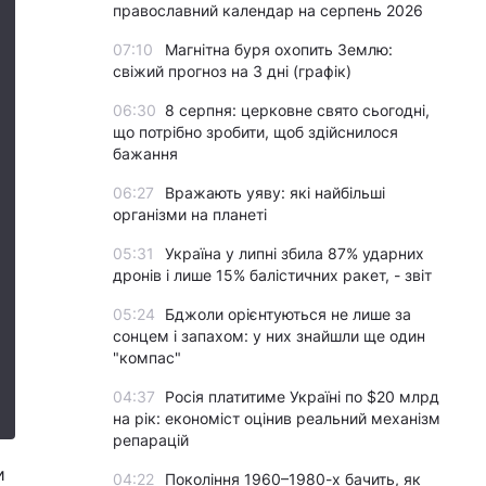
православний календар на серпень 2026
07:10
Магнітна буря охопить Землю:
свіжий прогноз на 3 дні (графік)
06:30
8 серпня: церковне свято сьогодні,
що потрібно зробити, щоб здійснилося
бажання
06:27
Вражають уяву: які найбільші
організми на планеті
05:31
Україна у липні збила 87% ударних
дронів і лише 15% балістичних ракет, - звіт
05:24
Бджоли орієнтуються не лише за
сонцем і запахом: у них знайшли ще один
"компас"
04:37
Росія платитиме Україні по $20 млрд
на рік: економіст оцінив реальний механізм
репарацій
и
04:22
Покоління 1960–1980-х бачить, як