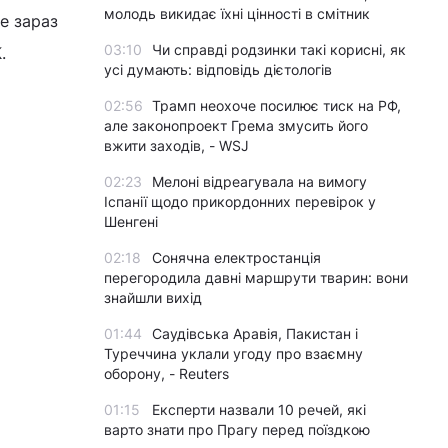
молодь викидає їхні цінності в смітник
е зараз
03:10
Чи справді родзинки такі корисні, як
.
усі думають: відповідь дієтологів
02:56
Трамп неохоче посилює тиск на РФ,
але законопроект Грема змусить його
вжити заходів, - WSJ
02:23
Мелоні відреагувала на вимогу
Іспанії щодо прикордонних перевірок у
Шенгені
02:18
Сонячна електростанція
перегородила давні маршрути тварин: вони
знайшли вихід
01:44
Саудівська Аравія, Пакистан і
Туреччина уклали угоду про взаємну
оборону, - Reuters
01:15
Експерти назвали 10 речей, які
варто знати про Прагу перед поїздкою