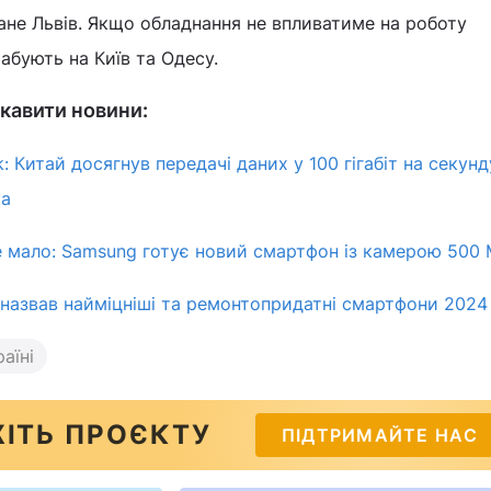
тане Львів. Якщо обладнання не впливатиме на роботу
абують на Київ та Одесу.
кавити новини:
: Китай досягнув передачі даних у 100 гігабіт на секунд
ка
е мало: Samsung готує новий смартфон із камерою 500
назвав найміцніші та ремонтопридатні смартфони 2024
аїні
ІТЬ ПРОЄКТУ
ПІДТРИМАЙТЕ НАС