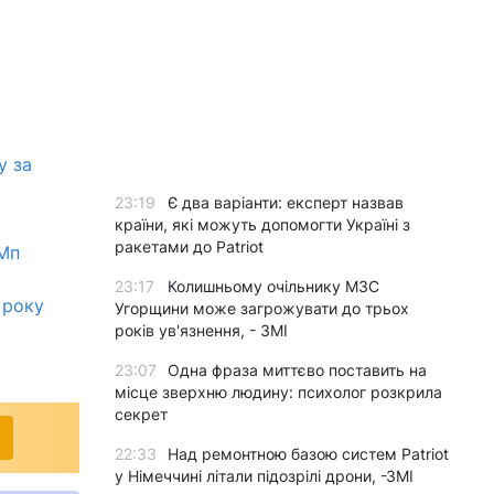
у за
23:19
Є два варіанти: експерт назвав
країни, які можуть допомогти Україні з
ракетами до Patriot
 Мп
23:17
Колишньому очільнику МЗС
 року
Угорщини може загрожувати до трьох
років ув'язнення, - ЗМІ
23:07
Одна фраза миттєво поставить на
місце зверхню людину: психолог розкрила
секрет
22:33
Над ремонтною базою систем Patriot
у Німеччині літали підозрілі дрони, -ЗМІ