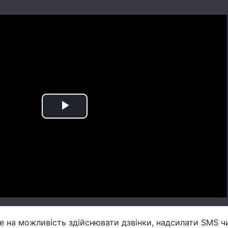
Play
Video
е на можливість здійснювати дзвінки, надсилати SMS ч