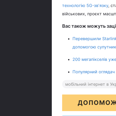
технологію 5G-звʼязку
, с
військових, проєкт масшт
Вас також можуть заці
Перевершили Starlink
допомогою супутни
200 мегапікселів уж
Популярний оглядач 
мобільний інтернет в Укр
ДОПОМОЖ