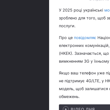
У 2025 році українські
мо
зроблено для того, щоб з
послуги.
Про це
повідомляє
Націон
електронних комунікацій,
(НКЕК). Зазначається, щ
вимкненням 3G у їхньому 
Якщо ваш телефон уже пі
не підтримує 4G/LTE, у Н
модель, щоб залишатися н
обмежень.
ВІДЕО ДНЯ