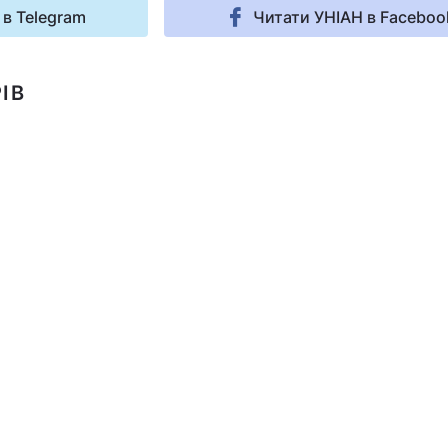
 в Telegram
Читати УНІАН в Faceboo
ІВ