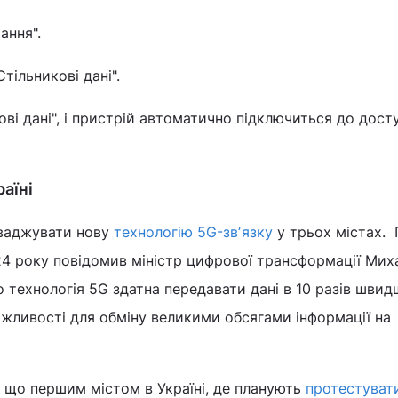
ання".
тільникові дані".
ві дані", і пристрій автоматично підключиться до дост
раїні
оваджувати нову
технологію 5G-звʼязку
у трьох містах. 
24 року повідомив міністр цифрової трансформації Мих
 технологія 5G здатна передавати дані в 10 разів швид
жливості для обміну великими обсягами інформації на
 що першим містом в Україні, де планують
протестуват