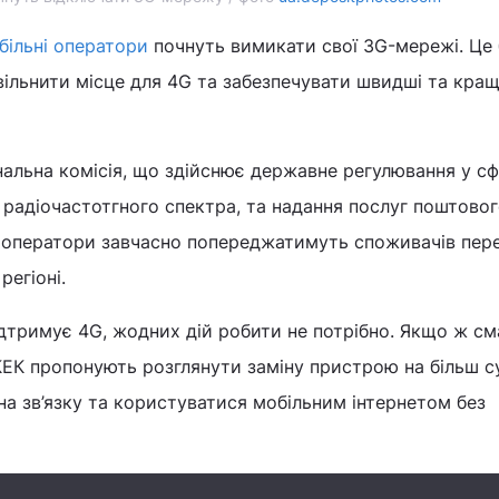
більні оператори
почнуть вимикати свої 3G-мережі. Це 
вільнити місце для 4G та забезпечувати швидші та кращ
альна комісія, що здійснює державне регулювання у с
 радіочастотгного спектра, та надання послуг поштовог
о оператори завчасно попереджатимуть споживачів пер
регіоні.
дтримує 4G, жодних дій робити не потрібно. Якщо ж с
КЕК пропонують розглянути заміну пристрою на більш с
а зв’язку та користуватися мобільним інтернетом без