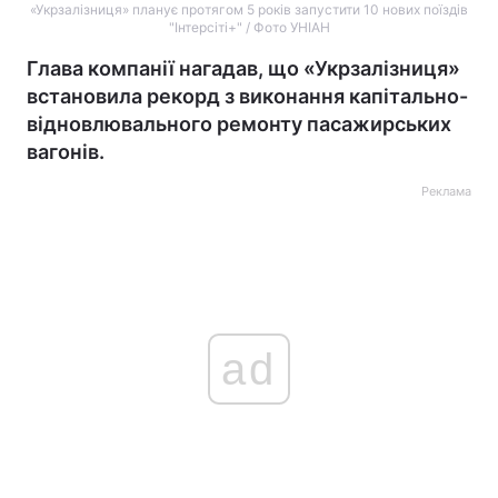
«Укрзалізниця» планує протягом 5 років запустити 10 нових поїздів
"Інтерсіті+" / Фото УНІАН
Глава компанії нагадав, що «Укрзалізниця»
встановила рекорд з виконання капітально-
відновлювального ремонту пасажирських
вагонів.
Реклама
ad