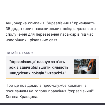
Головна
Війна
Акціонерна компанія "Укрзалізниця" призначить
35 додаткових пасажирських поїздів дальнього
Україна
Політика
сполучення для перевезення пасажирів під час
новорічних і різдвяних свят.
Економіка
Світ
Спорт
Наука
ЧИТАЙТЕ ТАКОЖ
Техно і зв'язок
"Укрзалізниця" планує за п'ять
Лайт
років вдвічі збільшити кількість
Зброя
Інциденти
швидкісних поїздів "Інтерсіті+"
Здоров'я
Туризм
Про це повідомила прес-служба компанії з
посиланням на голову правління "Укрзалізниці"
Цікавинки
Погода
Євгена Кравцова.
Екологія
Регіони