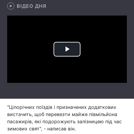
ВІДЕО ДНЯ
Лонгріди
Відео з Youtube
Статті
Інтерв'ю
Думки
Play
Архів
Вакансії
Video
Контакти
Послуги
"Цілорічних поїздів і призначених додаткових
вистачить, щоб перевезти майже півмільйона
пасажирів, які подорожують залізницею під час
зимових свят", - написав він.