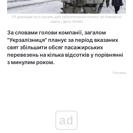
УЗ докладає всіх зусиль для забезпечення попиту на Новорічні
свята / фото УНІАН
За словами голови компанії, загалом
"Укрзалізниця" планує за період вказаних
свят збільшити обсяг пасажирських
перевезень на кілька відсотків у порівнянні
з минулим роком.
Реклама
ad