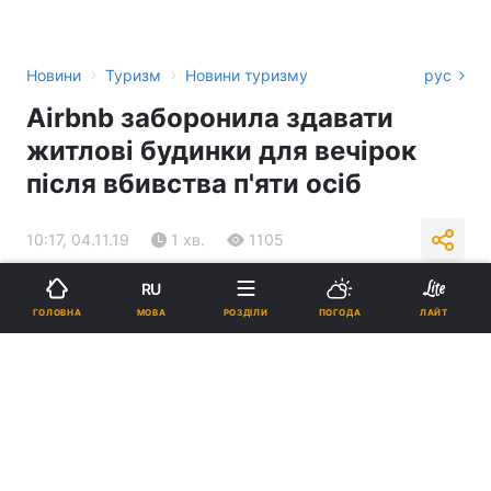
›
›
Новини
Туризм
Новини туризму
рус
Airbnb заборонила здавати
житлові будинки для вечірок
після вбивства п'яти осіб
10:17, 04.11.19
1 хв.
1105
RU
Підпишіться на нас в Google
МОВА
ГОЛОВНА
РОЗДІЛИ
ПОГОДА
ЛАЙТ