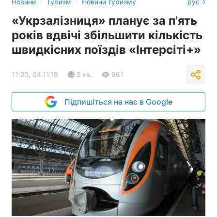
›
›
Новини
Туризм
Новини туризму
рус
«Укрзалізниця» планує за п'ять
років вдвічі збільшити кількість
швидкісних поїздів «Інтерсіті+»
11:20, 04.11.19
2 хв.
961
Підпишіться на нас в Google