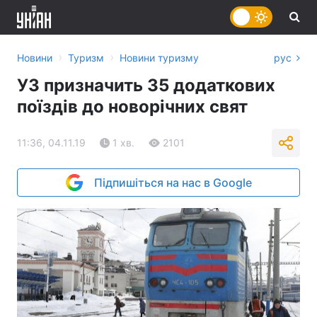
›
›
Новини
Туризм
Новини туризму
рус
УЗ призначить 35 додаткових
поїздів до новорічних свят
11:36, 04.11.19
1 хв.
2101
Підпишіться на нас в Google