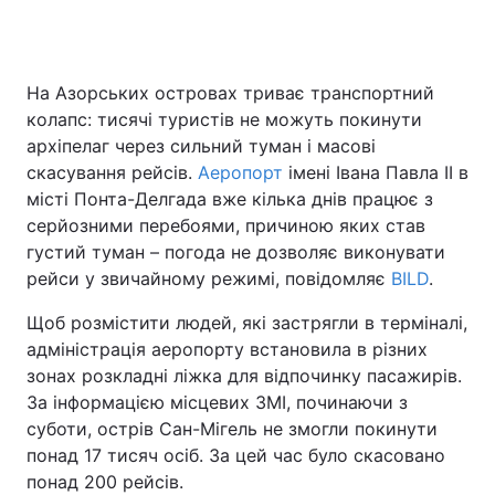
На Азорських островах триває транспортний
Головна
Війна
колапс: тисячі туристів не можуть покинути
Україна
Політика
архіпелаг через сильний туман і масові
скасування рейсів.
Аеропорт
імені Івана Павла II в
Економіка
Світ
місті Понта-Делгада вже кілька днів працює з
серйозними перебоями, причиною яких став
Спорт
Наука
густий туман – погода не дозволяє виконувати
рейси у звичайному режимі, повідомляє
BILD
.
Техно і зв'язок
Лайт
Щоб розмістити людей, які застрягли в терміналі,
Зброя
Інциденти
адміністрація аеропорту встановила в різних
зонах розкладні ліжка для відпочинку пасажирів.
Здоров'я
Туризм
За інформацією місцевих ЗМІ, починаючи з
суботи, острів Сан-Мігель не змогли покинути
Цікавинки
Погода
понад 17 тисяч осіб. За цей час було скасовано
понад 200 рейсів.
Екологія
Регіони