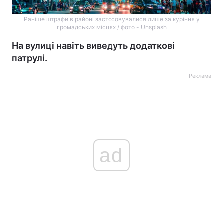
Раніше штрафи в районі застосовувалися лише за куріння у
громадських місцях / фото - Unsplash
На вулиці навіть виведуть додаткові
патрулі.
Реклама
ad