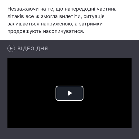
Незважаючи на те, що напередодні частина
Лонгріди
літаків все ж змогла вилетіти, ситуація
залишається напруженою, а затримки
Відео з Youtube
Статті
продовжують накопичуватися.
Інтерв'ю
Думки
ВІДЕО ДНЯ
Архів
Вакансії
Контакти
Послуги
Play
Video