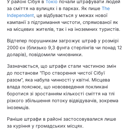
У районі Сібуя в
Токіо
почали штрафувати людей
за сміття на вулицях і в парках. Як пише
The
Independent
, це відбувається у межах нової
кампанії з підтримання чистоти, спрямованої як
на місцевих жителів, так і на іноземних туристів.
Відтепер порушникам загрожує штраф у розмірі
2000 єн (близько 9,3 фунта стерлінгів чи понад 12
доларів), повідомили чиновники.
Зазначається, що штрафи стали частиною змін
до постанови "Про створення чистої Сібуї
разом", яка набула чинності у квітні. Місцева
влада пояснює, що нововведення покликані
боротися зі зростанням кількості сміття на тлі
різкого збільшення потоку відвідувачів, зокрема
іноземців.
Раніше штрафи в районі застосовувалися лише
за куріння у громадських місцях.