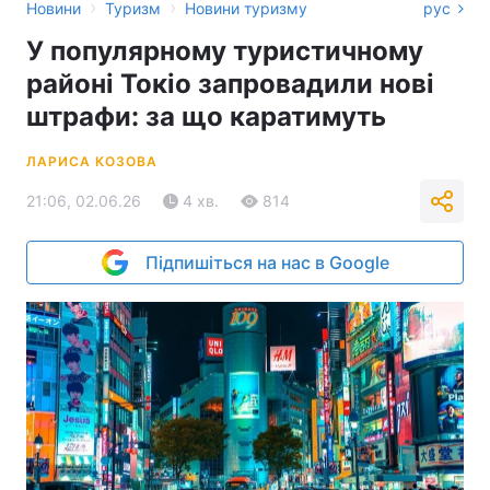
›
›
Новини
Туризм
Новини туризму
рус
У популярному туристичному
районі Токіо запровадили нові
штрафи: за що каратимуть
ЛАРИСА КОЗОВА
21:06, 02.06.26
4 хв.
814
Підпишіться на нас в Google