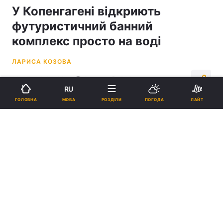
У Копенгагені відкриють
футуристичний банний
комплекс просто на воді
ЛАРИСА КОЗОВА
16:45, 02.06.26
2 хв.
523
RU
МОВА
ГОЛОВНА
РОЗДІЛИ
ПОГОДА
ЛАЙТ
Підпишіться на нас в Google