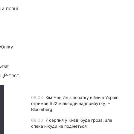
ши певні
убліку
ьтат
ЦР-тест.
08:08
Кім Чен Ин з початку війни в Україні
отримав $22 мільярди надприбутку, –
Bloomberg
08:00
7 серпня у Києві буде гроза, але
спека нікуди не подінеться