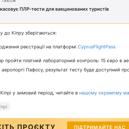
Е ТАКОЖ
скасовує ПЛР-тести для вакцинованих туристів
ду до Кіпру зберігаються:
ердження реєстрації на платформі
CyprusFlightPass
іпр пройти платний лабораторний контроль: 15 євро в а
в аеропорті Пафосу, результат тесту буде доступний пр
 Кіпрі у зимовий період, читайте в
нашому окремому мат
іпрі
ІТЬ ПРОЄКТУ
ПІДТРИМАЙТЕ НАС