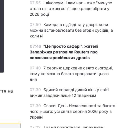
07:55
І лінолеум, і ламінат – вже "минуле
століття та колгосп": що краще обрати у
2026 році
07:50
Камера в під'їзді та у дворі: коли
можна встановлювати без згоди сусідів, а
коли ні
07:46
"Це просто сафарі": жителі
Запоріжжя розповіли Reuters про
полювання російських дронів
07:40
7 серпня: церковне свято сьогодні,
кому не можна багато працювати цього
дня
07:39
Єдиний справді дикий кінь у світі
ття на
вижив завдяки лише 12 тваринам
07:30
Спаси, День Незалежності та багато
чого іншого: усі свята серпня 2026 року в
Україні
07:23
Трамп розлютився через витік