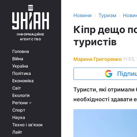
›
›
Новини
Туризм
Нови
Кіпр дещо по
ІНФОРМАЦІЙНЕ
туристів
АГЕНТСТВО
Головна
Марина Григоренко
Війна
11:53,
Україна
Підпиш
Політика
Економіка
Світ
Туристи, які отримали 
Екологія
необхідності здавати е
Регіони
Спорт
Наука
Техно і зв'язок
Лайт