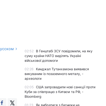
русском
02:52
В Генштабі ЗСУ повідомили, на яку
суму країни НАТО виділять Україні
військової допомоги
02:26
Кинджал Тутанхамона виявився
викуваним із позаземного металу, -
археологи
02:05
США запровадили нові санкції проти
Куби за співпрацю з Китаєм та РФ, -
Bloomberg
01:23
Як вибратися з багнюки на