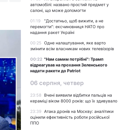
автомобілі: названо простий предмет у
салоні, що може допомогти
01:19
"Достатньо, щоб вижити, а не
перемогти": ексчиновниця НАТО про
надання ракет Україні
00:25
Одне налаштування, яке варто
змінити всім власникам нових телевізорів
00:22
"Нам самим потрібні": Трамп
відреагував на прохання Зеленського
надати ракети до Patriot
06 серпня, четвер
23:58
Вчені виявили відбитки пальців на
кераміці віком 8000 років: що їх здивувало
23:39
Атака дронів на Москву: аналітики
оцінили ефективність роботи російської
ППО