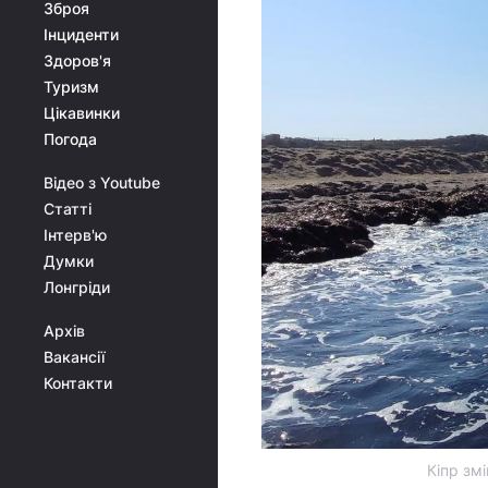
Зброя
Інциденти
Здоров'я
Туризм
Цікавинки
Погода
Відео з Youtube
Статті
Інтерв'ю
Думки
Лонгріди
Архів
Вакансії
Контакти
Кіпр зм