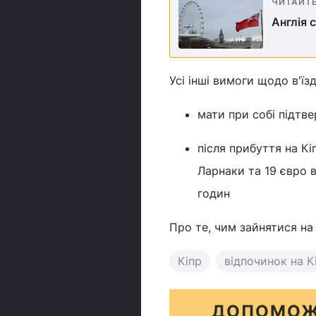
ЧИТАЙТ
Англія 
Усі інші вимоги щодо в'їз
мати при собі підтв
після прибуття на К
Ларнаки та 19 євро 
годин
Про те, чим зайнятися на
Кіпр
відпочинок на К
ДОПОМОЖ