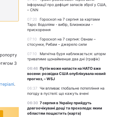
інформації про дефіцит запасів зброї у США,
– CNN
07:20
Гороскоп на 7 серпня за картами
Таро: Водоліям - вибір, Близнюкам -
прискорення
07:10
Гороскоп на 7 серпня: Овнам –
стосунки, Рибам – джерело сили
07:10
Магнітна буря наближається: шторм
еропорту
триватиме щонайменше два дні (графік)
отягом 3
06:46
Путін може напасти на НАТО вже
восени: розвідка США опублікувала новий
прогноз, – WSJ
еріалі
.
06:37
Чи впливає глобальне потепління на
погоду в пустелі: що кажуть вчені
06:30
7 серпня в Україну прийдуть
довгоочікувані дощі та прохолода: яким
областям пощастить (карта)