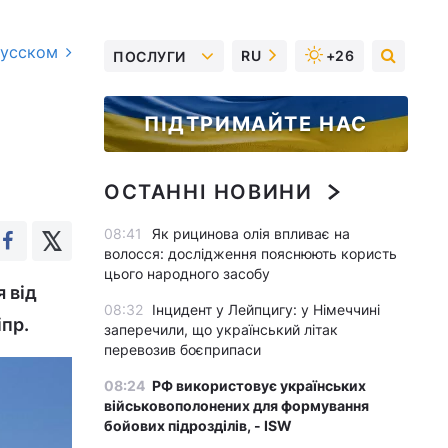
русском
RU
+26
ПОСЛУГИ
ПІДТРИМАЙТЕ НАС
ОСТАННІ НОВИНИ
08:41
Як рицинова олія впливає на
волосся: дослідження пояснюють користь
цього народного засобу
 від
08:32
Інцидент у Лейпцигу: у Німеччині
іпр.
заперечили, що український літак
перевозив боєприпаси
08:24
РФ використовує українських
військовополонених для формування
бойових підрозділів, - ISW