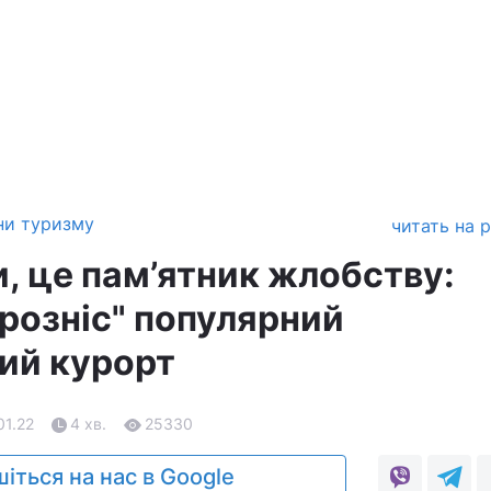
ни туризму
читать на 
и, це пам’ятник жлобству:
розніс" популярний
ий курорт
01.22
4 хв.
25330
іться на нас в Google