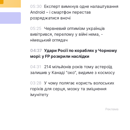
05:30
Експерт вимкнув одне налаштування
Android – і смартфон перестав
розряджатися вночі
05:25
Червневий оптимізм українців
вивітрився, перелому у війні нема, -
німецький оглядач
04:37
Удари Росії по кораблях у Чорному
морі: у FP розкрили наслідки
04:31
214 мільйонів років тому астероїд
залишив у Канаді "око", видиме з космосу
03:28
У чому полягає користь волоських
горіхів для серця, мозку та зміцнення
імунітету
Реклама