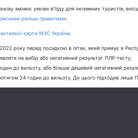
 знову змінює умови в'їзду для іноземних туристів, вніс
діючими раніше правилами
.
рактивної карти МЗС України
.
я 2022 року перед посадкою в літак, який прямує в Респ
’являти на вибір або негативний результат ПЛР-тесту,
один до вильоту, або більше дешевий негативний резул
ротягом 24 годин до вильоту. До цього підходив лише П