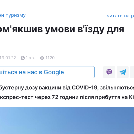
ни туризму
читать на 
м'якшив умови в'їзду для
 13.01.22
1 хв.
1120
іться на нас в Google
бустерну дозу вакцини від COVID-19, звільняються
кспрес-тест через 72 години після прибуття на К