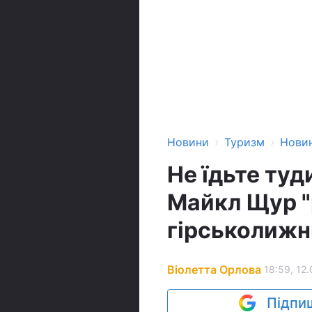
›
›
Новини
Туризм
Нови
Не їдьте туд
Майкл Щур "
гірськолижн
Віолетта Орлова
18:59, 12.
Підпиш