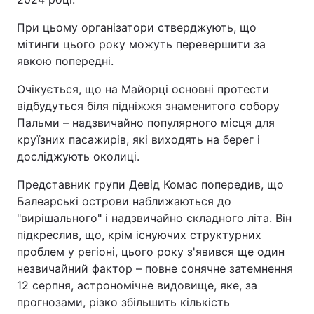
Тема оформлення
При цьому організатори стверджують, що
мітинги цього року можуть перевершити за
явкою попередні.
Очікується, що на Майорці основні протести
відбудуться біля підніжжя знаменитого собору
Пальми – надзвичайно популярного місця для
круїзних пасажирів, які виходять на берег і
досліджують околиці.
Представник групи Девід Комас попередив, що
Балеарські острови наближаються до
"вирішального" і надзвичайно складного літа. Він
підкреслив, що, крім існуючих структурних
проблем у регіоні, цього року з'явився ще один
незвичайний фактор – повне сонячне затемнення
12 серпня, астрономічне видовище, яке, за
прогнозами, різко збільшить кількість