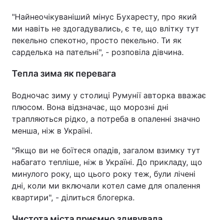
"Найнеочікуваніший мінус Бухаресту, про який
ми навіть не здогадувались, є те, що влітку тут
пекельно спекотно, просто пекельно. Ти як
сарделька на пательні", - розповіла дівчина.
Тепла зима як перевага
Водночас зиму у столиці Румунії авторка вважає
плюсом. Вона відзначає, що морозні дні
трапляються рідко, а потреба в опаленні значно
менша, ніж в Україні.
"Якщо ви не боїтеся опадів, загалом взимку тут
набагато тепліше, ніж в Україні. До прикладу, що
минулого року, що цього року теж, були лічені
дні, коли ми включали котел саме для опалення
квартири", - ділиться блогерка.
Чистота міста приємно здивувала