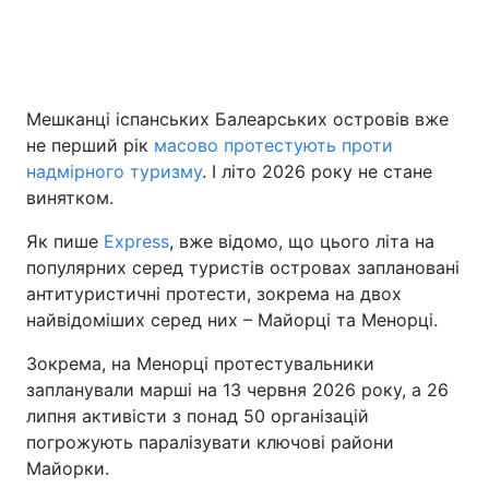
Головна
Війна
Мешканці іспанських Балеарських островів вже
Україна
Політика
не перший рік
масово протестують проти
надмірного туризму
. І літо 2026 року не стане
Економіка
Світ
винятком.
Спорт
Наука
Як пише
Express
, вже відомо, що цього літа на
популярних серед туристів островах заплановані
Техно і зв'язок
Лайт
антитуристичні протести, зокрема на двох
найвідоміших серед них – Майорці та Менорці.
Зброя
Інциденти
Зокрема, на Менорці протестувальники
Здоров'я
Туризм
запланували марші на 13 червня 2026 року, а 26
липня активісти з понад 50 організацій
Цікавинки
Погода
погрожують паралізувати ключові райони
Майорки.
Екологія
Регіони