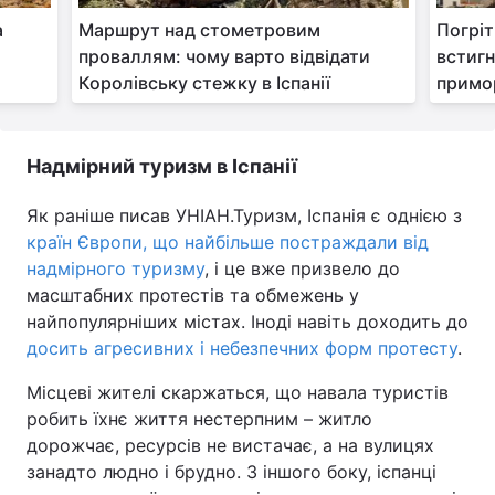
а
Маршрут над стометровим
Погріт
проваллям: чому варто відвідати
встигн
Королівську стежку в Іспанії
примор
Надмірний туризм в Іспанії
Як раніше писав УНІАН.Туризм, Іспанія є однією з
країн Європи, що найбільше постраждали від
надмірного туризму
, і це вже призвело до
масштабних протестів та обмежень у
найпопулярніших містах. Іноді навіть доходить до
досить агресивних і небезпечних форм протесту
.
Місцеві жителі скаржаться, що навала туристів
робить їхнє життя нестерпним – житло
дорожчає, ресурсів не вистачає, а на вулицях
занадто людно і брудно. З іншого боку, іспанці