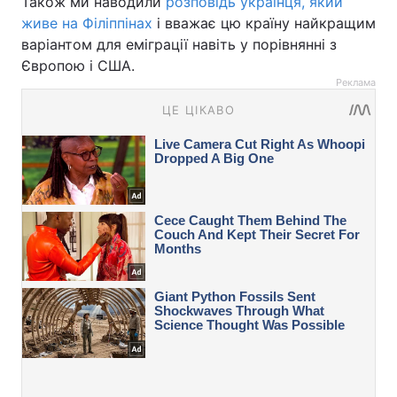
Також ми наводили
розповідь українця, який
живе на Філіппінах
і вважає цю країну найкращим
варіантом для еміграції навіть у порівнянні з
Європою і США.
Реклама