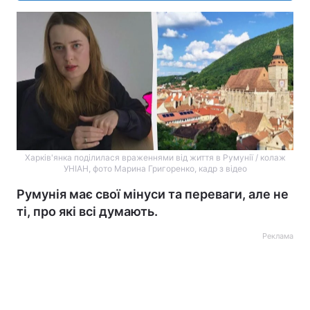
Харків'янка поділилася враженнями від життя в Румунії / колаж
УНІАН, фото Марина Григоренко, кадр з відео
Румунія має свої мінуси та переваги, але не
ті, про які всі думають.
Реклама