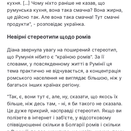
кухня. [...] Чому ніхто раніше не казав, що
румунська кухня, вона така смачна? Вона жирна,
це дійсно так. Але вона така смачна! Тут смачні
продукти", - розповідає українка.
Невірні стереотипи щодо ромів
Діана звернула увагу на поширений стереотип,
що Румунія нібито є "країною ромів". За її
словами, у повсякденному житті в Румінії ця
тема практично не відчувається, а концентрація
ромського населення не виглядає більшою, ніж у
багатьох інших країнах регіону.
"Так, є, вони тут є, але, ну, сказати, що якось їх
більше, ніж десь там, - ні, я би такого не сказала.
Це дуже прикрий, насправді стереотип. Якщо ви
полізете в інтернет і заб'єте, у відсотковому
співвідношенні скільки в Болгарії ромів і скільки