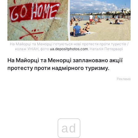
На Майорці та Менорці готуються нові протести проти туристів /
колаж УНІАН, фото
ua.depositphotos.com
, Наталія Петерварі
На Майорці та Менорці заплановано акції
протесту проти надмірного туризму.
Реклама
ad