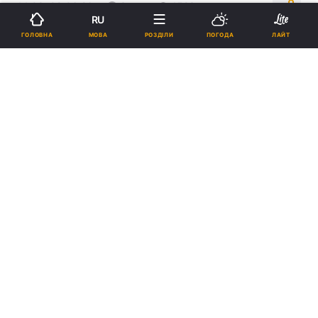
14:08, 08.06.26
3 хв.
1523
RU
МОВА
ГОЛОВНА
РОЗДІЛИ
ПОГОДА
ЛАЙТ
Підпишіться на нас в Google
Розкішні готелі на Пальма-Джумейра придумали, як привабити
клієнтів / фото REUTERS
Готелі в Дубаї роблять усе можливе, щоб
привабити туристів, і сподіваються на
повернення колишніх часів.