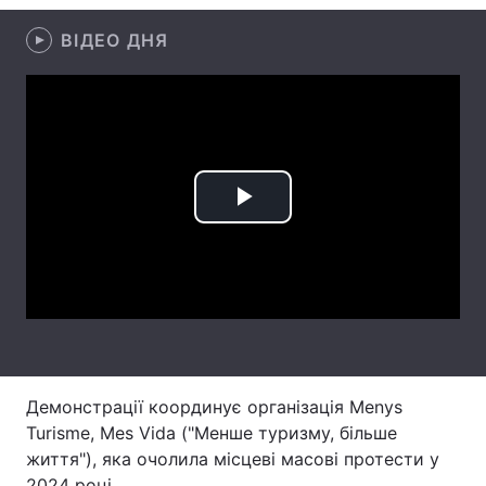
Лонгріди
ВІДЕО ДНЯ
Відео з Youtube
Статті
Інтерв'ю
Думки
Архів
Вакансії
Play
Контакти
Video
Послуги
Демонстрації координує організація Menys
Turisme, Mes Vida ("Менше туризму, більше
життя"), яка очолила місцеві масові протести у
2024 році.