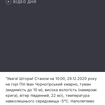
ВІДЕО ДНЯ
Лонгріди
Відео з Youtube
Статті
Інтерв'ю
Думки
Архів
Вакансії
Контакти
Послуги
"Увага! Шторм! Станом на 10:00, 29.12.2020 року
на горі Піп Іван Чорногірський хмарно, туман
(видимість до 10 м), висока вологість (намерзає
крига), вітер південний, 22 м/с, температура
навколишнього середовища -5°С. Наполегливо