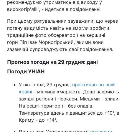
рекомендуємо утриматись від виходу у
високогір'я!!!", - йдеться в повідомленні.
Тема оформлення
При цьому рятувальники зауважили, що через
погану видимість навіть не змогли зробити
традиційне фото обсерваторії на вершині
гори Піп Іван Чорногірський, якими вони
зазвичай супроводжують свої повідомлення.
Прогноз погоди на 29 грудня: дані
Погоди УНІАН
У вівторок, 29 грудня,
практично по всій
країні
- мінлива хмарність. Дощі накриють
західні регіони і Черкаси. Місцями - зливи.
На решті території - без опадів.
Температура вдень підвищиться до +10°, в
Криму - до +14°.
При цьому Укргідрометцентр
оголосив