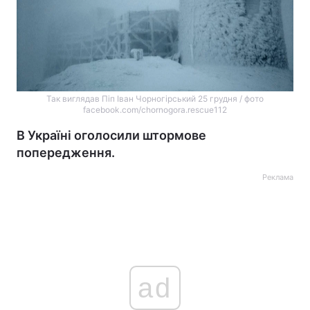
Так виглядав Піп Іван Чорногірський 25 грудня / фото
facebook.com/chornogora.rescue112
В Україні оголосили штормове
попередження.
Реклама
ad