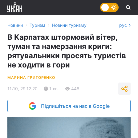
›
›
Новини
Туризм
Новини туризму
рус
В Карпатах штормовий вітер,
туман та намерзання криги:
рятувальники просять туристів
не ходити в гори
МАРИНА ГРИГОРЕНКО
11:10, 29.12.20
1 хв.
448
Підпишіться на нас в Google