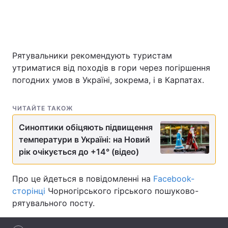
Головна
Війна
Рятувальники рекомендують туристам
Україна
Політика
утриматися від походів в гори через погіршення
погодних умов в Україні, зокрема, і в Карпатах.
Економіка
Світ
ЧИТАЙТЕ ТАКОЖ
Спорт
Наука
Синоптики обіцяють підвищення
Техно і зв'язок
Лайт
температури в Україні: на Новий
рік очікується до +14° (відео)
Зброя
Інциденти
Про це йдеться в повідомленні на
Здоров'я
Туризм
Facebook-
сторінці
Чорногірського гірського пошуково-
Цікавинки
Погода
рятувального посту.
Екологія
Регіони