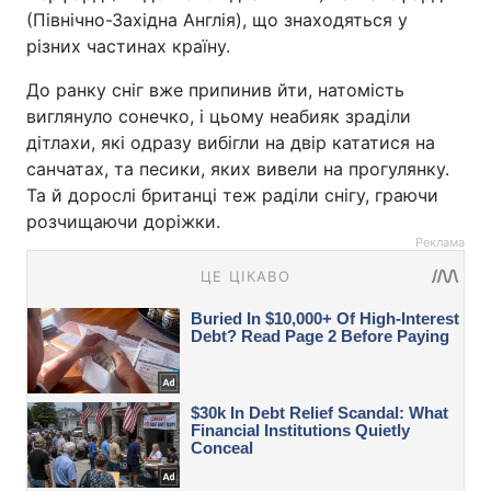
(Північно-Західна Англія), що знаходяться у
різних частинах країну.
До ранку сніг вже припинив йти, натомість
виглянуло сонечко, і цьому неабияк зраділи
дітлахи, які одразу вибігли на двір кататися на
санчатах, та песики, яких вивели на прогулянку.
Та й дорослі британці теж раділи снігу, граючи
розчищаючи доріжки.
Реклама