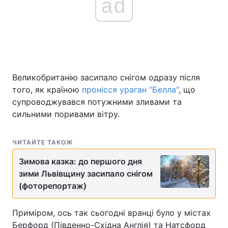
ad
Великобританію засипало снігом одразу після
того, як країною
пронісся ураган "Белла"
, що
супроводжувався потужними зливами та
сильними поривами вітру.
ЧИТАЙТЕ ТАКОЖ
Зимова казка: до першого дня
зими Львівщину засипало снігом
(фоторепортаж)
Приміром, ось так сьогодні вранці було у містах
Берфорд (Південно-Східна Англія) та Натсфорд