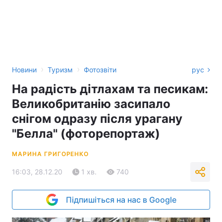
›
›
Новини
Туризм
Фотозвіти
рус
На радість дітлахам та песикам:
Великобританію засипало
снігом одразу після урагану
"Белла" (фоторепортаж)
МАРИНА ГРИГОРЕНКО
16:03, 28.12.20
1 хв.
740
Підпишіться на нас в Google