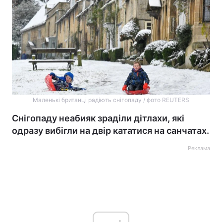
Маленькі британці радіють снігопаду / фото REUTERS
Снігопаду неабияк зраділи дітлахи, які
одразу вибігли на двір кататися на санчатах.
Реклама