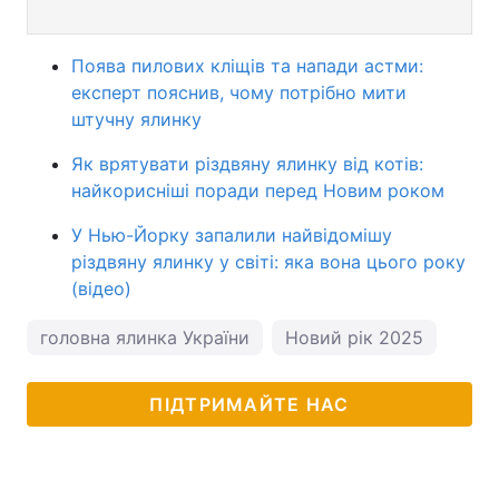
Поява пилових кліщів та напади астми:
експерт пояснив, чому потрібно мити
штучну ялинку
Як врятувати різдвяну ялинку від котів:
найкорисніші поради перед Новим роком
У Нью-Йорку запалили найвідомішу
різдвяну ялинку у світі: яка вона цього року
(відео)
головна ялинка України
Новий рік 2025
пого
ПІДТРИМАЙТЕ НАС