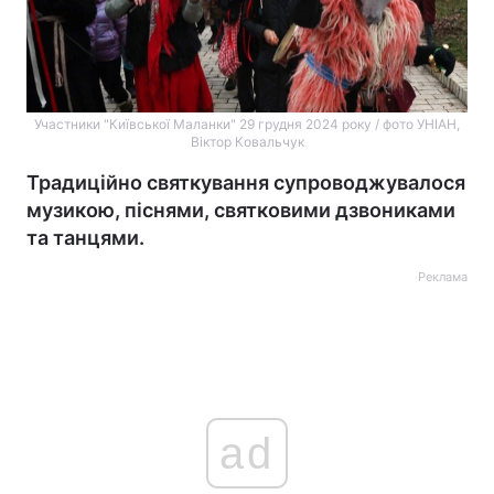
Участники "Київської Маланки" 29 грудня 2024 року / фото УНІАН,
Віктор Ковальчук
Традиційно святкування супроводжувалося
музикою, піснями, святковими дзвониками
та танцями.
Реклама
ad