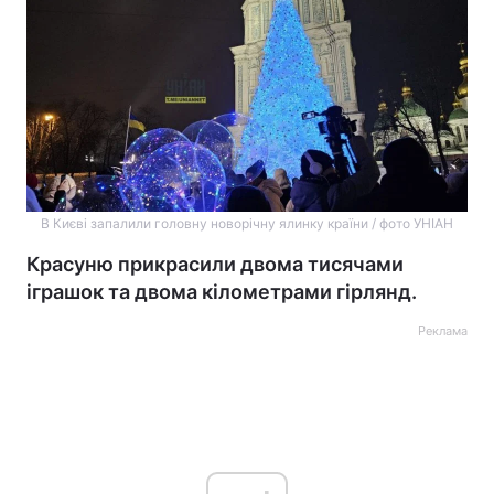
В Києві запалили головну новорічну ялинку країни / фото УНІАН
Красуню прикрасили двома тисячами
іграшок та двома кілометрами гірлянд.
Реклама