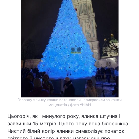
Головну ялинку країни встановили і прикрасили за кошти
меценатів / фото УНІАН
Цьогоріч, як і минулого року, ялинка штучна і
заввишки 15 метрів. Цього року вона білосніжна.
Чистий білий колір ялинки символізує початок
світлого й чистого шляху, нагадуючи про