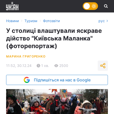
›
›
Новини
Туризм
Фотозвіти
рус
У столиці влаштували яскраве
дійство "Київська Маланка"
(фоторепортаж)
МАРИНА ГРИГОРЕНКО
11:52, 30.12.24
1 хв.
2500
Підпишіться на нас в Google