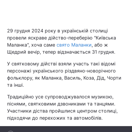
Головна
Війна
29 грудня 2024 року в українській столиці
провели яскраве дійство-переберію "Київська
Україна
Політика
Маланка", хоча саме
свято Маланки
, або ж
Економіка
Світ
Щедрий вечір, тепер відзначається 31 грудня.
У святковому дійстві взяли участь такі відомі
Спорт
Наука
персонажі українського різдвяно-новорічного
Техно і зв'язок
Лайт
фольклору, як Маланка, Василь, Коза, Дід, Чорти
та інші.
Зброя
Інциденти
Традиційно усе супроводжувалося музикою,
Здоров'я
Туризм
піснями, святковими дзвониками та танцями.
Участники діства пройшлися центром столиці,
Цікавинки
Погода
підходячи до перехожих та автомобілів.
Екологія
Регіони