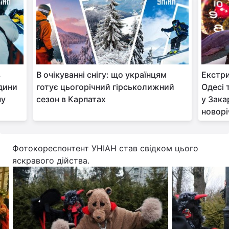
Тема оформлення
в
В очікуванні снігу: що українцям
Екстри
одини
готує цьогорічний гірськолижний
Одесі 
ну
сезон в Карпатах
у Зака
новорі
Фотокореспонтент УНІАН став свідком цього
яскравого дійства.