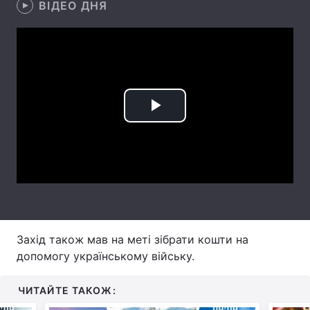
ВІДЕО ДНЯ
Лонгріди
Відео з Youtube
Статті
Інтерв'ю
Думки
Play
Архів
Вакансії
Video
Контакти
Послуги
Захід також мав на меті зібрати кошти на
допомогу українському війську.
ЧИТАЙТЕ ТАКОЖ: