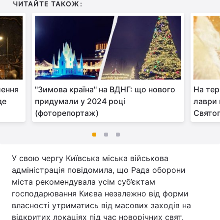
ЧИТАЙТЕ ТАКОЖ:
лення
"Зимова країна" на ВДНГ: що нового
На тер
де
придумали у 2024 році
лаври 
(фоторепортаж)
Свято
У свою чергу Київська міська військова
адміністрація повідомила, що Рада оборони
міста рекомендувала усім суб’єктам
господарювання Києва незалежно від форми
власності утриматись від масових заходів на
відкритих локаціях під час новорічних свят.