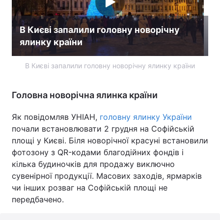
В Києві запалили головну новорічну
ялинку країни
В Києві запалили головну новорічну ялинку країни
Головна новорічна ялинка країни
Як повідомляв УНІАН,
головну ялинку України
почали встановлювати 2 грудня на Софійській
площі у Києві. Біля новорічної красуні встановили
фотозону з QR-кодами благодійних фондів і
кілька будиночків для продажу виключно
сувенірної продукції. Масових заходів, ярмарків
чи інших розваг на Софійській площі не
передбачено.