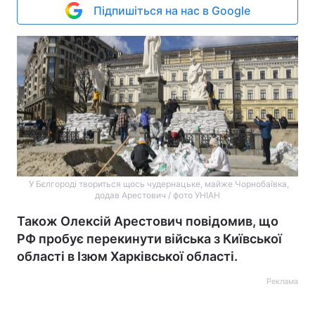
Підпишіться на нас в Google
У Бєлгороді твориться щось чудернацьке, майже Чорнобаївка,
додав Арестович / фото УНІАН
Також Олексій Арестович повідомив, що
РФ пробує перекинути війська з Київської
області в Ізюм Харківської області.
Реклама