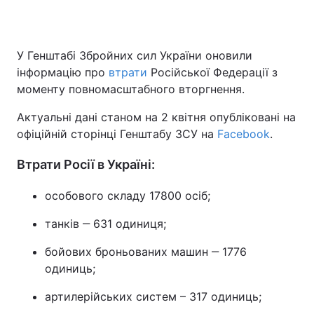
У Генштабі Збройних сил України оновили
Головна
Війна
інформацію про
втрати
Російської Федерації з
моменту повномасштабного вторгнення.
Україна
Політика
Актуальні дані станом на 2 квітня опубліковані на
Економіка
Світ
офіційній сторінці Генштабу ЗСУ на
Facebook
.
Спорт
Наука
Втрати Росії в Україні:
Техно і зв'язок
Лайт
особового складу 17800 осіб;
Зброя
Інциденти
танків ‒ 631 одиниця;
Здоров'я
Туризм
бойових броньованих машин ‒ 1776
одиниць;
Цікавинки
Погода
артилерійських систем – 317 одиниць;
Екологія
Регіони