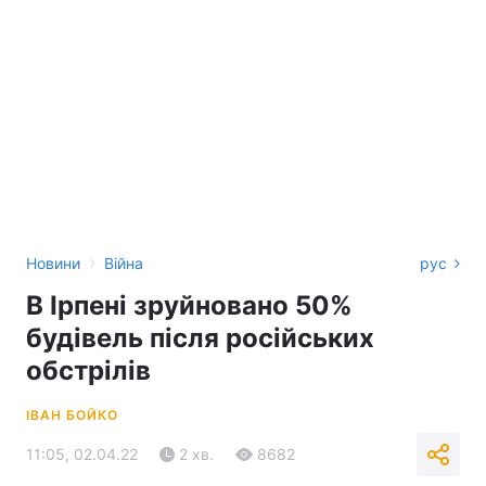
›
Новини
Війна
рус
В Ірпені зруйновано 50%
будівель після російських
обстрілів
ІВАН БОЙКО
11:05, 02.04.22
2 хв.
8682