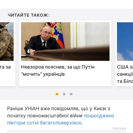
ЧИТАЙТЕ ТАКОЖ:
га за
Невзоров пояснив, за що Путін
США з
"мочить" українців
санкції
та Біл
Раніше УНІАН вже повідомляв, що у Києві з
початку повномасштабної війни
пошкоджено
півтори сотні багатоповерхівок
.
Реклама