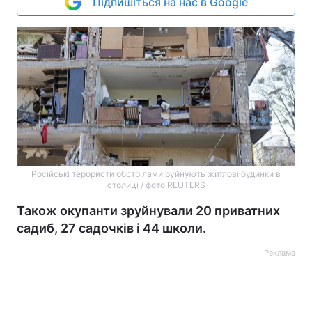
Підпишіться на нас в Google
Російські терористи обстрілами руйнують житлові будинки в
столиці / фото REUTERS
Також окупанти зруйнували 20 приватних
садиб, 27 садочків і 44 школи.
Реклама