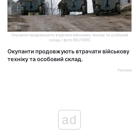
Окупанти продовжують втрачати військову техніку та особовий
склад. / фото REUTERS
Окупанти продовжують втрачати військову
техніку та особовий склад.
Реклама
ad