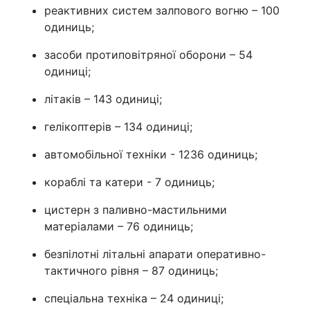
реактивних систем залпового вогню – 100
Лонгріди
одиниць;
засоби протиповітряної оборони – 54
Відео з Youtube
Статті
одиниці;
Інтерв'ю
Думки
літаків – 143 одиниці;
Архів
гелікоптерів – 134 одиниці;
Вакансії
автомобільної техніки - 1236 одиниць;
Контакти
кораблі та катери - 7 одиниць;
Послуги
цистерн з паливно-мастильними
матеріалами – 76 одиниць;
безпілотні літальні апарати оперативно-
тактичного рівня – 87 одиниць;
спеціальна техніка – 24 одиниці;