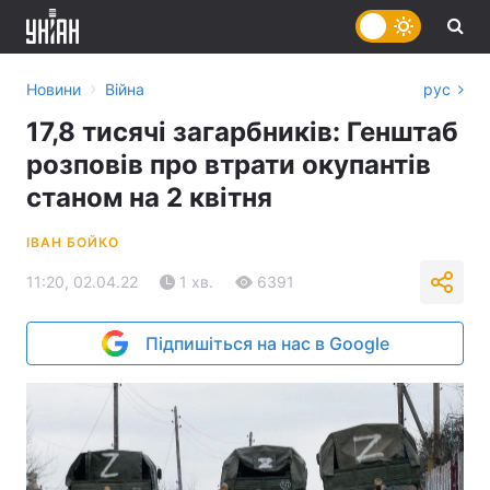
›
Новини
Війна
рус
17,8 тисячі загарбників: Генштаб
розповів про втрати окупантів
станом на 2 квітня
ІВАН БОЙКО
11:20, 02.04.22
1 хв.
6391
Підпишіться на нас в Google