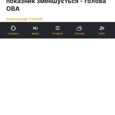
показник зменшується - голова
ОВА
ОЛЕКСАНДР ТОПЧІЙ
RU
11:18, 19.05.22
3 хв.
18291
МОВА
ГОЛОВНА
РОЗДІЛИ
ПОГОДА
ЛАЙТ
Підпишіться на нас в Google
Показник окупованих територій зменшується щодня / фото УНІАН,
Андрій Марієнко