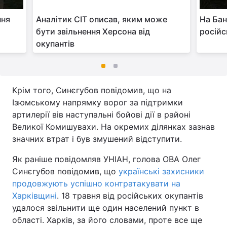
ння
Аналітик CIT описав, яким може
На Бан
бути звільнення Херсона від
російс
окупантів
Крім того, Синєгубов повідомив, що на
Ізюмському напрямку ворог за підтримки
артилерії вів наступальні бойові дії в районі
Великої Комишувахи. На окремих ділянках зазнав
значних втрат і був змушений відступити.
Як раніше повідомляв УНІАН, голова ОВА Олег
Синєгубов повідомив, що
українські захисники
продовжують успішно контратакувати на
Харківщині
. 18 травня від російських окупантів
удалося звільнити ще один населений пункт в
області. Харків, за його словами, проте все ще