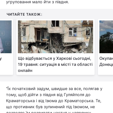
угруповання мало йти з півдня.
Тема оформлення
ЧИТАЙТЕ ТАКОЖ:
у
Що відбувається у Харкові сьогодні,
Окупан
19 травня: ситуація в місті та області
Донец
онлайн
"Їх початковий задум, швидше за все, полягав у
тому, щоб дійти з півдня від Гуляйполя до
Краматорська і від Ізюма до Краматорська. Те,
що противник був зупинений під Ізюмом, не
дозволяє їм розвивати наступ у напрямку