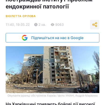
ендокринної патології
ВІОЛЕТТА ОРЛОВА
11:40, 19.05.22
2 хв.
9063
Підпишіться на нас в Google
Окупанти вранці обстріляли Харків / фото УНІАН, Андрій Марієнко
На Харківщині тривають бойові дії високої