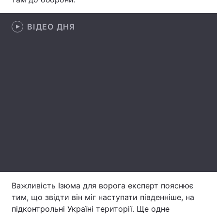
Лонгріди
ВІДЕО ДНЯ
Відео з Youtube
Статті
Інтерв'ю
Думки
Архів
Вакансії
Контакти
Послуги
Важливість Ізюма для ворога експерт пояснює
тим, що звідти він міг наступати південніше, на
підконтрольні Україні території. Ще одне