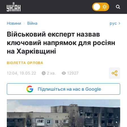
›
Новини
Війна
рус
Військовий експерт назвав
ключовий напрямок для росіян
на Харківщині
ВІОЛЕТТА ОРЛОВА
12:04, 19.05.22
2 хв.
12927
Підпишіться на нас в Google