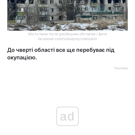
Місто Ізюм після російських обстрілів / фото
facebook.com/volodymyr.matsokin
До чверті області все ще перебуває під
окупацією.
Реклама
ad