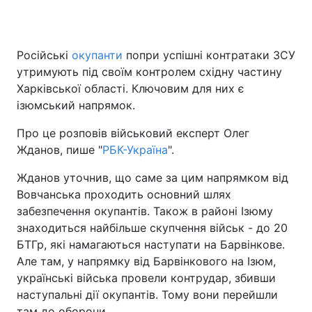
Російські
окупанти
попри успішні контратаки ЗСУ
Головна
Війна
утримують під своїм контролем східну частину
Харківської області. Ключовим для них є
Україна
Політика
ізюмський напрямок.
Економіка
Світ
Про це розповів військовий експерт Олег
Жданов, пише "
РБК-Україна
".
Спорт
Наука
Жданов уточнив, що саме за цим напрямком від
Техно і зв'язок
Лайт
Вовчанська проходить основний шлях
забезпечення окупантів. Також в районі Ізюму
Зброя
Інциденти
знаходиться найбільше скупчення військ - до 20
БТГр, які намагаються наступати на Барвінкове.
Здоров'я
Туризм
Але там, у напрямку від Барвінкового на Ізюм,
Цікавинки
Погода
українські війська провели контрудар, збивши
наступальні дії окупантів. Тому вони перейшли
Екологія
Регіони
там до оборони.