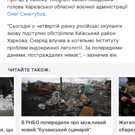
голова Харківської обласної воєнної адміністрації
Олег Синєгубов
.
"Сьогодні о четвертій ранку російські окупанти
знову підступно обстріляли Київський район
Харкова. Снаряд влучив в котельню Інституту
проблем ендокринної патології. За попередніми
даними, постраждалих немає", - зазначив він.
ЧИТАЙТЕ ТАКОЖ:
В РНБО попередили про можливий
Жителі
ли, що
новий "бучанський сценарій"
обереж