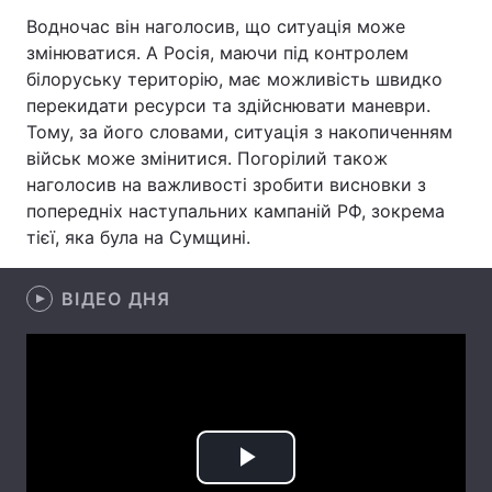
Водночас він наголосив, що ситуація може
Лонгріди
змінюватися. А Росія, маючи під контролем
білоруську територію, має можливість швидко
Відео з Youtube
Статті
перекидати ресурси та здійснювати маневри.
Тому, за його словами, ситуація з накопиченням
Інтерв'ю
Думки
військ може змінитися. Погорілий також
наголосив на важливості зробити висновки з
Архів
Вакансії
попередніх наступальних кампаній РФ, зокрема
тієї, яка була на Сумщині.
Контакти
Послуги
ВІДЕО ДНЯ
Play