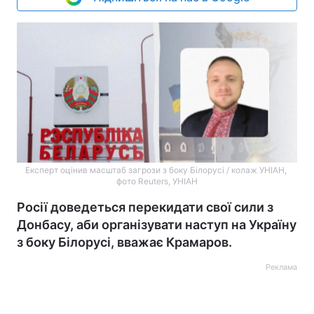
Експерт оцінив масштаб загрози з боку Білорусі / колаж УНІАН,
фото Reuters, УНІАН
Росії доведеться перекидати свої сили з
Донбасу, аби організувати наступ на Україну
з боку Білорусі, вважає Крамаров.
Реклама