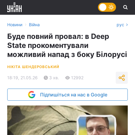
›
Новини
Війна
рус
Буде повний провал: в Deep
State прокоментували
можливий напад з боку Білорусі
НІКІТА ШЕНДЕРОВСЬКИЙ
18:19, 21.05.26
3 хв.
12992
Підпишіться на нас в Google