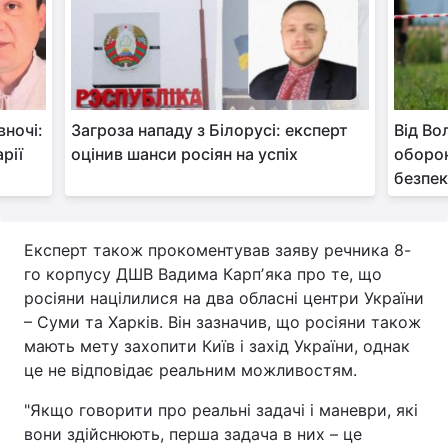
вночі:
Загроза нападу з Білорусі: експерт
Від Во
рії
оцінив шанси росіян на успіх
оборон
безпеко
Експерт також прокоментував заяву речника 8-
го корпусу ДШВ Вадима Карпʼяка про те, що
росіяни націлилися на два обласні центри України
– Суми та Харків. Він зазначив, що росіяни також
мають мету захопити Київ і захід України, однак
це не відповідає реальним можливостям.
"Якщо говорити про реальні задачі і маневри, які
вони здійснюють, перша задача в них – це