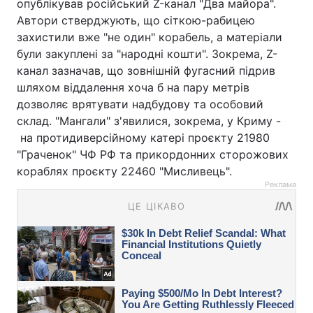
опублікував російський Z-канал "Два майора".
Автори стверджують, що сіткою-рабицею
захистили вже "не один" корабель, а матеріали
були закуплені за "народні кошти". Зокрема, Z-
канал зазначав, що зовнішній фугасний підрив
шляхом віддалення хоча б на пару метрів
дозволяє врятувати надбудову та особовий
склад. "Мангали" з'явилися, зокрема, у Криму -
на протидиверсійному катері проєкту 21980
"Граченок" ЧФ РФ та прикордонних сторожових
кораблях проєкту 22460 "Мисливець".
Реклама