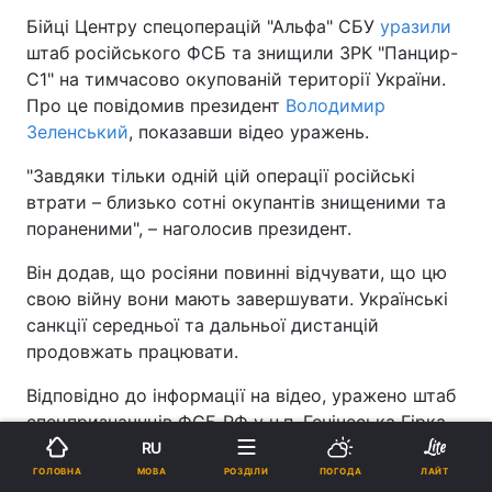
Бійці Центру спецоперацій "Альфа" СБУ
уразили
штаб російського ФСБ та знищили ЗРК "Панцир-
С1" на тимчасово окупованій території України.
Про це повідомив президент
Володимир
Зеленський
, показавши відео уражень.
"Завдяки тільки одній цій операції російські
втрати – близько сотні окупантів знищеними та
пораненими", – наголосив президент.
Він додав, що росіяни повинні відчувати, що цю
свою війну вони мають завершувати. Українські
санкції середньої та дальньої дистанцій
продовжать працювати.
Відповідно до інформації на відео, уражено штаб
спецпризначнців ФСБ РФ у н.п. Генічеська Гірка
Херсонської області.
RU
МОВА
ГОЛОВНА
РОЗДІЛИ
ПОГОДА
ЛАЙТ