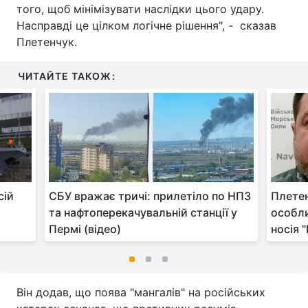
того, щоб мінімізувати наслідки цього удару.
Насправді це цілком логічне рішення", - сказав
Плетенчук.
ЧИТАЙТЕ ТАКОЖ:
сій
СБУ вражає тричі: прилетіло по НПЗ
Плетен
та нафтоперекачувальній станції у
особли
Пермі (відео)
носія 
Він додав, що поява "мангалів" на російських