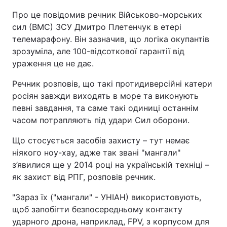
Про це повідомив речник Військово-морських
сил (ВМС) ЗСУ Дмитро Плетенчук в етері
телемарафону. Він зазначив, що логіка окупантів
зрозуміла, але 100-відсоткової гарантії від
ураження це не дає.
Речник розповів, що такі протидиверсійні катери
росіян завжди виходять в море та виконують
певні завдання, та саме такі одиниці останнім
часом потрапляють під удари Сил оборони.
Що стосується засобів захисту – тут немає
ніякого ноу-хау, адже так звані "мангали"
з’явилися ще у 2014 році на українській техніці –
як захист від РПГ, розповів речник.
"Зараз їх ("мангали" - УНІАН) використовують,
щоб запобігти безпосередньому контакту
ударного дрона, наприклад, FPV, з корпусом для