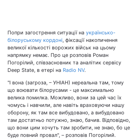
Головна
Війна
Попри загострення ситуації на
українсько-
білоруському кордоні
, фіксації накопичення
Україна
Політика
великої кількості ворожих військ на цьому
Економіка
Світ
напрямку немає. Про це розповів Роман
Погорілий, співзасновник та аналітик сервісу
Спорт
Наука
Deep State, в етері на
Radio NV
.
Техно і зв'язок
Лайт
"І вона (загроза, – УНІАН) нереальна там, тому
що воювати білорусами - це максимально
Зброя
Інциденти
велика помилка. Можливо, вони за цей час їх
чомусь і навчили, але навіть враховуючи нашу
Здоров'я
Туризм
оборону, як там все вибудовано, а вибудовано
там достатньо потужно, знаю, бачив. Відповідно,
Цікавинки
Погода
що вони цим хочуть там зробити, не знаю, бо це
буде повний провал", – розповів Погорілий.
Екологія
Регіони