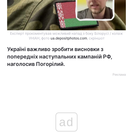
Експерт прокоментував можливий напад з боку Білорусі / колаж
УНІАН, фото
ua.depositphotos.com
, скріншот
Україні важливо зробити висновки з
попередніх наступальних кампаній РФ,
наголосив Погорілий.
Реклама
ad