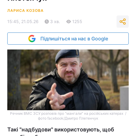
ЛАРИСА КОЗОВА
15:45, 21.05.26
3 хв.
1255
Підпишіться на нас в Google
Речник ВМС ЗСУ розповів про "мангали" на російських катерах /
фото facebook/Дмитро Плетенчук
Такі "надбудови" використовують, щоб