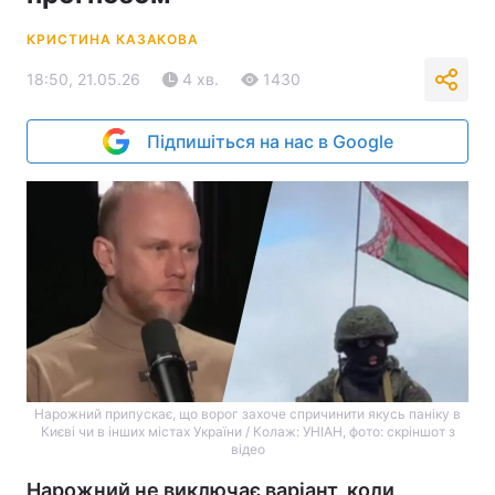
КРИСТИНА КАЗАКОВА
18:50, 21.05.26
4 хв.
1430
Підпишіться на нас в Google
Нарожний припускає, що ворог захоче спричинити якусь паніку в
Києві чи в інших містах України / Колаж: УНІАН, фото: скріншот з
відео
Нарожний не виключає варіант, коли