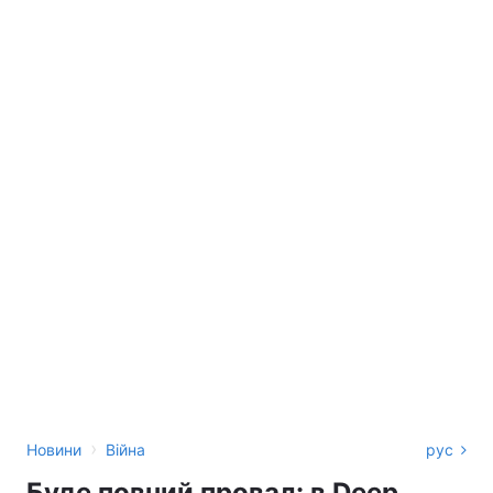
›
Новини
Війна
рус
Буде повний провал: в Deep