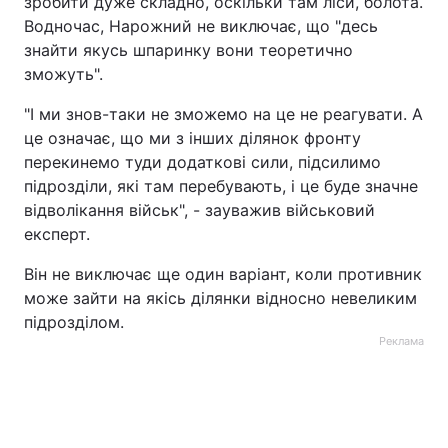
зробити дуже складно, оскільки там ліси, болота.
Водночас, Нарожний не виключає, що "десь
знайти якусь шпаринку вони теоретично
зможуть".
"І ми знов-таки не зможемо на це не реагувати. А
це означає, що ми з інших ділянок фронту
перекинемо туди додаткові сили, підсилимо
підрозділи, які там перебувають, і це буде значне
відволікання військ", - зауважив військовий
експерт.
Він не виключає ще один варіант, коли противник
може зайти на якісь ділянки відносно невеликим
підрозділом.
Реклама