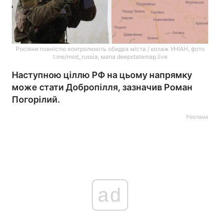
Росіяни повністю контролюють обидва міста / колаж УНІАН, фото
t.me/mod_russia, мапа deepstatemap.live
Наступною ціллю РФ на цьому напрямку
може стати Добропілля, зазначив Роман
Погорілий.
Реклама
ad