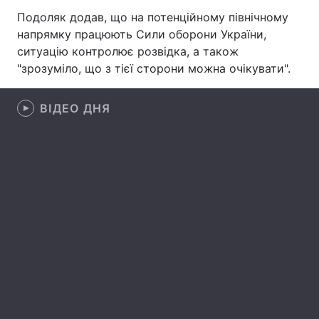
Подоляк додав, що на потенційному північному
Лонгріди
напрямку працюють Сили оборони України,
ситуацію контролює розвідка, а також
Відео з Youtube
Статті
"зрозуміло, що з тієї сторони можна очікувати".
Інтерв'ю
Думки
ВІДЕО ДНЯ
Архів
Вакансії
Контакти
Послуги