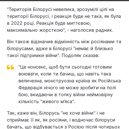
"Територія Білорусі невелика, зрозумілі цілі на
Тема оформлення
території Білорусі, і реакція буде не така, як була
в 2022 році. Реакція буде миттєвою,
максимально жорсткою", - наголосив радник.
Він також відзначив відмінність між росіянами та
білорусами, адже в Білорусі "немає й близько
такої підтримки війни". Подоляк сказав:
"Це нонсенс, щоб бути сьогодні готовим
воювати, коли ти бачиш, що навіть така
величезна, монструозна країна як Російська
Федерація нічого не може зробити на полі
бою, вкидаючи в топку війни неймовірну
кількість "живого м’яса".
Так, каже він, Білорусь "не хоче війни" і не
сприймає її як, як росіяни, і водночас білоруси
бачать, що відбувається з Росією після чотирьох