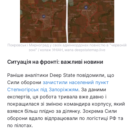
Покровськ і Мирноград у своїх адмінкордонах повністю в "червоній
зоні" / колаж УНІАН, мапа deepstatemap.live
Ситуація на фронті: важливі новини
Раніше аналітики Deep State повідомили, що
Сили оборони
зачистили населений пункт
Степногірськ під Запоріжжям
. За даними
експертів, ця робота тривала вже давно і
покращилася зі зміною командира корпусу, який
взявся більш плідно за ділянку. Зокрема Сили
оборони вдало відпрацювали по логістиці РФ та
по пілотах.