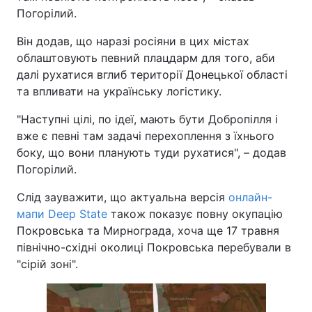
Погорілий.
Він додав, що наразі росіяни в цих містах
облаштовують певний плацдарм для того, аби
далі рухатися вглиб території Донецької області
та впливати на українську логістику.
"Наступні цілі, по ідеї, мають бути Добропілля і
вже є певні там задачі перехоплення з їхнього
боку, що вони планують туди рухатися", – додав
Погорілий.
Слід зауважити, що актуальна версія
онлайн-
мапи Deep State
також показує повну окупацію
Покровська та Мирнограда, хоча ще 17 травня
північно-східні околиці Покровська перебували в
"сірій зоні".