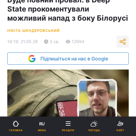
State прокоментували
можливий напад з боку Білорусі
НІКІТА ШЕНДЕРОВСЬКИЙ
18:19, 21.05.26
3 хв.
12994
Підпишіться на нас в Google
RU
МОВА
ГОЛОВНА
РОЗДІЛИ
ПОГОДА
ЛАЙТ
Експерт прокоментував можливий напад з боку Білорусі / колаж