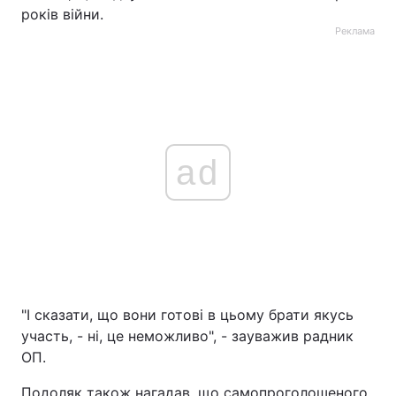
років війни.
Реклама
ad
"І сказати, що вони готові в цьому брати якусь
участь, - ні, це неможливо", - зауважив радник
ОП.
Подоляк також нагадав, що самопроголошеного