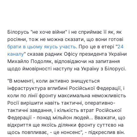
Головна
Війна
Білорусь "не хоче війни" і не сприймає її як, як
росіяни, тож не можна сказати, що вони готові
Україна
Політика
брати в цьому якусь участь
. Про це в етері "
24
Економіка
Світ
каналу
" сказав радник Офісу президента України
Михайло Подоляк, відповідаючи на запитання
Спорт
Наука
щодо ймовірності наступу на Україну з Білорусі.
Техно і зв'язок
Лайт
"В моменті, коли активно знищується
інфраструктура вглибині Російської Федерації, і
Зброя
Інциденти
коли по лінії фронту максимальна неможливість
Росії вирішити навіть тактичні, оперативно-
Здоров'я
Туризм
тактичні завдання, і кількість втрат Російської
Федерації - понад мільйон людей… Вважати, що
Цікавинки
Погода
відкриття ще якоїсь ділянки фронту суттєво на
щось повпливає, - це нонсенс", - підкреслив він.
Екологія
Регіони