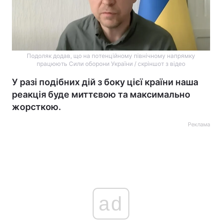
Подоляк додав, що на потенційному північному напрямку
працюють Сили оборони України / скріншот з відео
У разі подібних дій з боку цієї країни наша
реакція буде миттєвою та максимально
жорсткою.
Реклама
ad