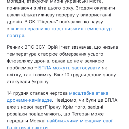
мопеди, атакуючи мирні українські міста,
починаючи з літа цього року. Згодом окупанти
взяли кількатижневу перерву у використанні
дронів. В ОК "Південь" пов’язали цю паузу
з
їхньою вразливістю до низьких температур
повітря
.
Речник ВПС ЗСУ Юрій Ігнат зазначав, що низька
температура створює обмерзання усього
флюзеляжу дронів, однак це не є великою
проблемою –
БПЛА можуть застосувати
як
влітку, так і взимку. Вже 10 грудня дрони знову
атакували Україну.
14 грудня сталася чергова
масштабна атака
дронами-камікадзе
. Невідомо, чи були це БПЛА
вже з нової партії Ірану. Крім того, західні
розвідки повідомляють, що Тегеран може
передати Москві
найближчими місяцями свої
балістичні ракети
.