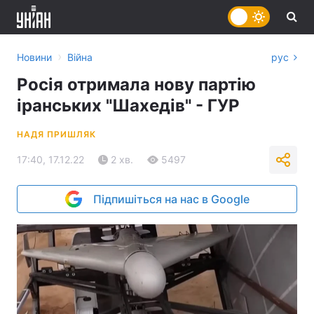
›
Новини
Війна
рус
Росія отримала нову партію
іранських "Шахедів" - ГУР
НАДЯ ПРИШЛЯК
17:40, 17.12.22
2 хв.
5497
Підпишіться на нас в Google