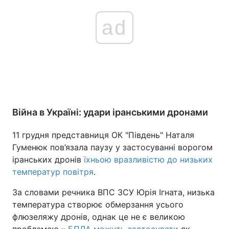
ad
Війна в Україні: удари іранськими дронами
11 грудня представниця ОК "Південь" Наталя
Гуменюк пов’язала паузу у застосуванні ворогом
іранських дронів
їхньою вразливістю до низьких
температур повітря
.
За словами речника ВПС ЗСУ Юрія Ігната, низька
температура створює обмерзання усього
флюзеляжу дронів, однак це не є великою
проблемою –
БПЛА можуть застосувати
як