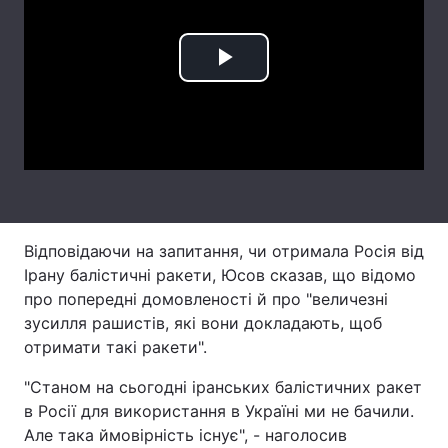
Лонгріди
Play
Відео з Youtube
Статті
Video
Інтерв'ю
Думки
Архів
Вакансії
Контакти
Відповідаючи на запитання, чи отримала Росія від
Послуги
Ірану балістичні ракети, Юсов сказав, що відомо
про попередні домовленості й про "величезні
зусилля рашистів, які вони докладають, щоб
отримати такі ракети".
"Станом на сьогодні іранських балістичних ракет
в Росії для використання в Україні ми не бачили.
Але така ймовірність існує", - наголосив