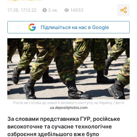
17:28, 17.12.22
3 хв.
14933
Підпишіться на нас в Google
Росія не готова до нового великого наступу на Україну / фото
ua.depositphotos.com
За словами представника ГУР, російське
високоточне та сучасне технологічне
озброєння здебільшого вже було