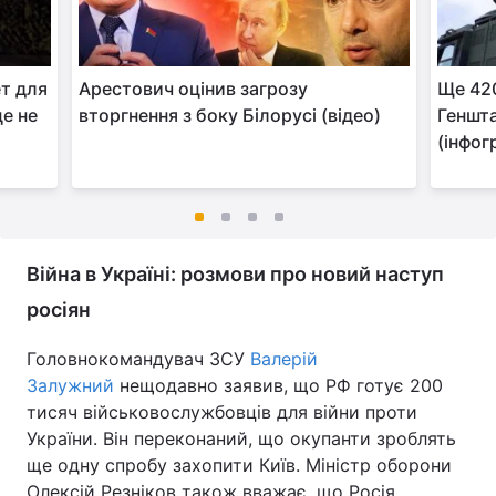
т для
Арестович оцінив загрозу
Ще 420
це не
вторгнення з боку Білорусі (відео)
Геншта
(інфог
Війна в Україні: розмови про новий наступ
росіян
Головнокомандувач ЗСУ
Валерій
Залужний
нещодавно заявив, що РФ готує 200
тисяч військовослужбовців для війни проти
України. Він переконаний, що окупанти зроблять
ще одну спробу захопити Київ. Міністр оборони
Олексій Резніков також вважає, що Росія