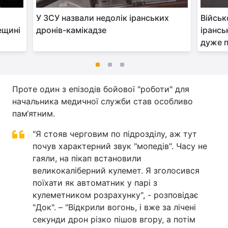
У ЗСУ назвали недолік іранських
Військ
ещині
дронів-камікадзе
ірансь
дуже п
Проте один з епізодів бойової "роботи" для
начальника медичної служби став особливо
пам‘ятним.
"Я стояв черговим по підрозділу, аж тут
почув характерний звук "мопедів". Часу не
гаяли, на пікап встановили
великокаліберний кулемет. Я зголосився
поїхати як автоматник у парі з
кулеметником розрахунку", - розповідає
"Док". – "Відкрили вогонь, і вже за лічені
секунди дрон різко пішов вгору, а потім