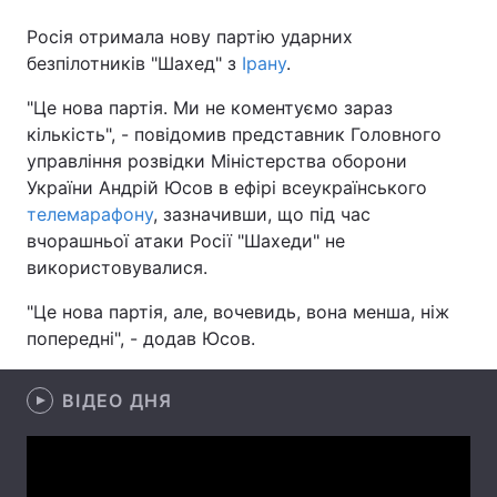
Росія отримала нову партію ударних
безпілотників "Шахед" з
Ірану
.
Головна
Війна
"Це нова партія. Ми не коментуємо зараз
кількість", - повідомив представник Головного
Україна
Політика
управління розвідки Міністерства оборони
України Андрій Юсов в ефірі всеукраїнського
Економіка
Світ
телемарафону
, зазначивши, що під час
вчорашньої атаки Росії "Шахеди" не
Спорт
Наука
використовувалися.
Техно і зв'язок
Лайт
"Це нова партія, але, вочевидь, вона менша, ніж
попередні", - додав Юсов.
Зброя
Інциденти
Здоров'я
Туризм
ВІДЕО ДНЯ
Цікавинки
Погода
Екологія
Регіони