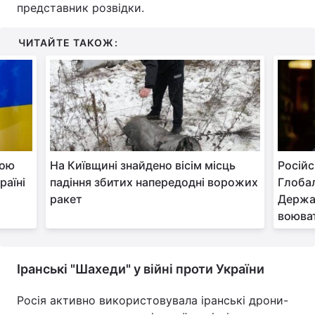
представник розвідки.
Тема оформлення
ЧИТАЙТЕ ТАКОЖ:
вою
На Київщині знайдено вісім місць
Російс
раїні
падіння збитих напередодні ворожих
Глобал
ракет
Держав
воюва
Іранські "Шахеди" у війні проти України
Росія активно використовувала іранські дрони-