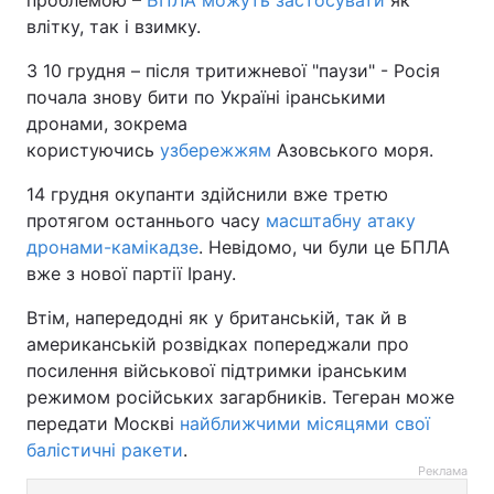
влітку, так і взимку.
З 10 грудня – після тритижневої "паузи" - Росія
почала знову бити по Україні іранськими
дронами, зокрема
користуючись
узбережжям
Азовського моря.
14 грудня окупанти здійснили вже третю
протягом останнього часу
масштабну атаку
дронами-камікадзе
. Невідомо, чи були це БПЛА
вже з нової партії Ірану.
Втім, напередодні як у британській, так й в
американській розвідках попереджали про
посилення військової підтримки іранським
режимом російських загарбників. Тегеран може
передати Москві
найближчими місяцями свої
балістичні ракети
.
Реклама