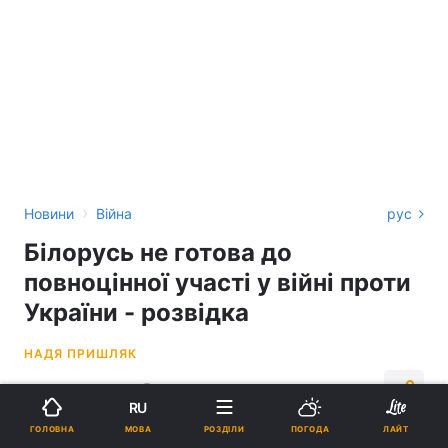
›
Новини
Війна
рус
Білорусь не готова до
повноцінної участі у війні проти
України - розвідка
НАДЯ ПРИШЛЯК
17:09, 17.12.22
3 хв.
4257
RU
МОВА
ГОЛОВНА
РОЗДІЛИ
ПОГОДА
ЛАЙТ
Підпишіться на нас в Google