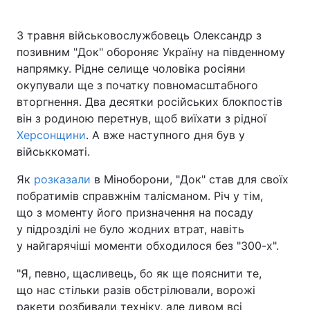
З травня військовослужбовець Олександр з
позивним "Док" обороняє Україну на південному
напрямку. Рідне селище чоловіка росіяни
окупували ще з початку повномасштабного
вторгнення. Два десятки російських блокпостів
він з родиною перетнув, щоб виїхати з рідної
Херсонщини
. А вже наступного дня був у
військкоматі.
Як
розказали
в Міноборони, "Док" став для своїх
побратимів справжнім талісманом. Річ у тім,
що з моменту його призначення на посаду
у підрозділі не було жодних втрат, навіть
у найгарячіші моменти обходилося без "300-х".
"Я, певно, щасливець, бо як ще пояснити те,
що нас стільки разів обстрілювали, ворожі
ракети розбивали техніку, але дивом всі