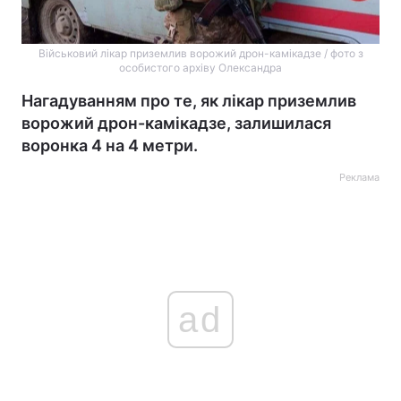
Військовий лікар приземлив ворожий дрон-камікадзе / фото з
особистого архіву Олександра
Нагадуванням про те, як лікар приземлив
ворожий дрон-камікадзе, залишилася
воронка 4 на 4 метри.
Реклама
ad