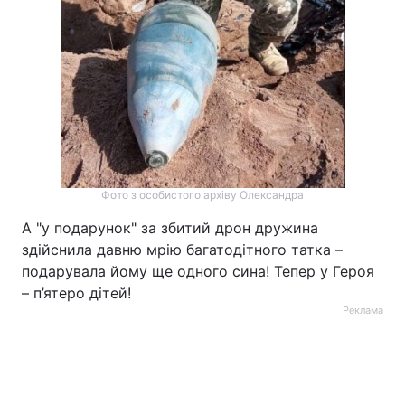
Фото з особистого архіву Олександра
А "у подарунок" за збитий дрон дружина
здійснила давню мрію багатодітного татка –
подарувала йому ще одного сина! Тепер у Героя
– п’ятеро дітей!
Реклама