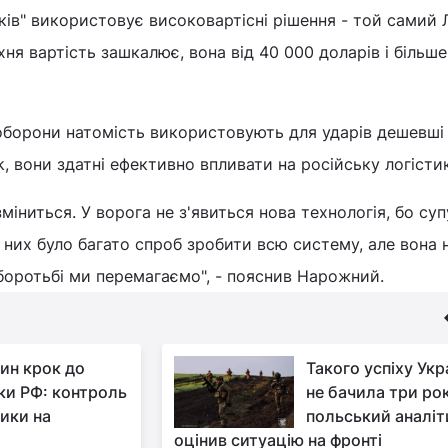
ків" використовує високовартісні рішення - той самий 
хня вартість зашкалює, вона від 40 000 доларів і більше"
оборони натомість використовують для ударів дешевші 
k, вони здатні ефективно впливати на російську логістик
міниться. У ворога не з'явиться нова технологія, бо су
 них було багато спроб зробити всю систему, але вона 
боротьбі ми перемагаємо", - пояснив Нарожний.
ин крок до
Такого успіху Укр
ки РФ: контроль
не бачила три ро
тики на
польський аналіт
оцінив ситуацію на фронті