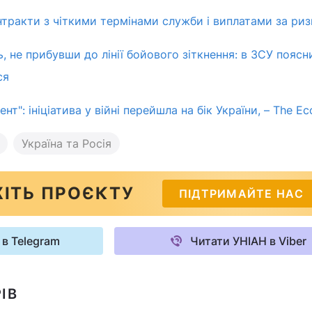
нтракти з чіткими термінами служби і виплатами за ризи
, не прибувши до лінії бойового зіткнення: в ЗСУ поясн
ся
т": ініціатива у війні перейшла на бік України, – The E
Україна та Росія
ІТЬ ПРОЄКТУ
ПІДТРИМАЙТЕ НАС
 в Telegram
Читати УНІАН в Viber
ІВ