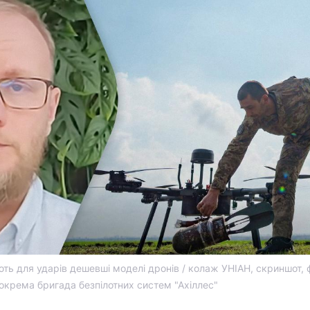
ть для ударів дешевші моделі дронів / колаж УНІАН, скриншот, 
окрема бригада безпілотних систем "Ахіллес"