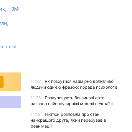
к, - ЗМІ
или,
conomist
11:37
Як позбутися надмірно допитливої
людини однією фразою: порада психологів
11:28
Розкуповують бензинові авто:
названо найпопулярніші моделі в Україні
11:18
Нікітюк розповіла про стан
найкращого друга, який перебував в
реанімації