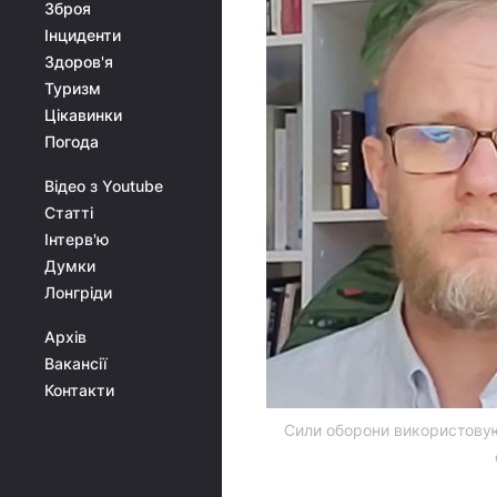
Зброя
Інциденти
Здоров'я
Туризм
Цікавинки
Погода
Відео з Youtube
Статті
Інтерв'ю
Думки
Лонгріди
Архів
Вакансії
Контакти
Сили оборони використовую