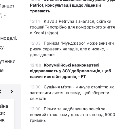
Patriot, консультації щодо ліцензій
Ланцет,
тривають
, -
12:14
Klavdia Petrivna зізналася, скільки
грошей їй потрібно для комфортного життя
в Києві (відео)
моделі.
12:03
Прийом "Мунджаро" може знизити
у.
ризик серцевих нападів, але є нюанс, -
дослідження
путники
12:00
Колумбійські наркокартелі
не
відправляють у ЗСУ добровольців, щоб
навчитися війні дронів, - FT
12:00
Сушіння м'яти - минуле століття: як
заготовити листя на зиму, щоб зберегти
свіжість
аїна
Окупанти
12:00
Пільги та надбавки до пенсії за
ки:
просунулися в
великий стаж: кому доплатять понад 5000
ик
Донецькій області:
гривень
DeepState розкрив деталі
П