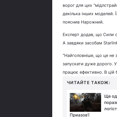
ворог для цих "мідлстрай
декілька інших моделей. Ї
пояснив Нарожний.
Експерт додав, що Сили 
А завдяки засобам Starlin
"Найголовніше, що це не з
запускати дуже дорого. У
працює ефективно. В цій 
ЧИТАЙТЕ ТАКОЖ:
Окупанти
Ще од
просунулися в
пораз
Донецькій області:
логіс
розкрив деталі
Приазов’ї