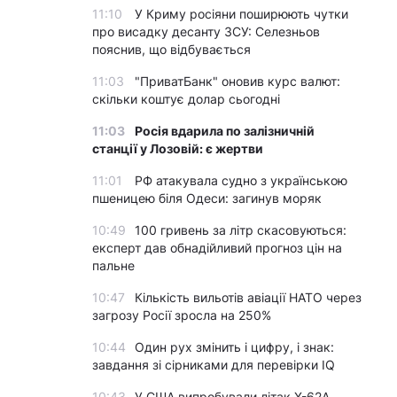
11:10
У Криму росіяни поширюють чутки
про висадку десанту ЗСУ: Селезньов
пояснив, що відбувається
11:03
"ПриватБанк" оновив курс валют:
скільки коштує долар сьогодні
11:03
Росія вдарила по залізничній
станції у Лозовій: є жертви
11:01
РФ атакувала судно з українською
пшеницею біля Одеси: загинув моряк
10:49
100 гривень за літр скасовуються:
експерт дав обнадійливий прогноз цін на
пальне
10:47
Кількість вильотів авіації НАТО через
загрозу Росії зросла на 250%
10:44
Один рух змінить і цифру, і знак:
завдання зі сірниками для перевірки IQ
10:43
У США випробували літак X-62A