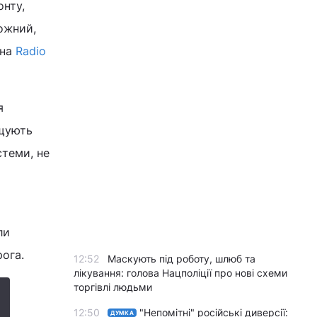
онту,
ожний,
 на
Radio
я
ищують
стеми, не
ли
рога.
12:52
Маскують під роботу, шлюб та
лікування: голова Нацполіції про нові схеми
торгівлі людьми
12:50
"Непомітні" російські диверсії:
ДУМКА