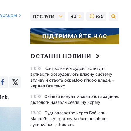
русском
RU
+35
ПОСЛУГИ
т
ПІДТРИМАЙТЕ НАС
ОСТАННІ НОВИНИ
13:03
Контролюючи судові інституції,
активісти розбудовують власну систему
впливу й стають окремою гілкою влади, –
нардеп Власенко
13:02
Скільки кавуна можна з’їсти за день:
ink.
дієтологи назвали безпечну норму
13:02
Судноплавство через Баб-ель-
Мандебську протоку майже повністю
зупинилося, – Reuters