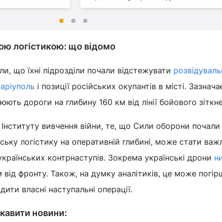
ою логістикою: що відомо
ли, що їхні підрозділи почали відстежувати
розвідуваль
аріуполь
і позиції російських окупантів в місті. Зазнача
ють дороги на глибину 160 км від лінії бойового зіткне
з Інституту вивчення війни, те, що Сили оборони почали
ську логістику на оперативній глибині, може стати ва
країнських контрнаступів. Зокрема українські дрони
н
 від фронту. Також, на думку аналітиків, це може погі
дити власні наступальні операції.
кавити новини: