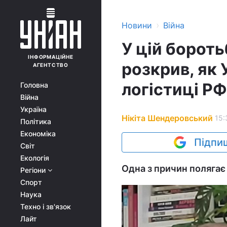
›
Новини
Війна
У цій бороть
ІНФОРМАЦІЙНЕ
розкрив, як 
АГЕНТСТВО
логістиці РФ
Головна
Війна
Україна
Нікіта Шендеровський
15:
Політика
Економіка
Підпиш
Світ
Екологія
Одна з причин полягає 
Регіони
Спорт
Наука
Техно і зв'язок
Лайт