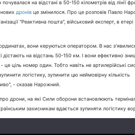
 почувалася на відстані в 50-150 кілометрів від лінії фр
и нових
дронів
це змінилося. Про це розповів Павло Нар
анізації "Реактивна пошта", військовий експерт, в етері
оординатах, вони керуються оператором. В нас з'явилис
кі дістають на відстань 50-150 км. І вони ефективно зн
 - це ціль номер один. Тобто навіть не артилерійські си
зупинити логістику, зупинити цю неймовірну кількість
иво", - сказав Нарожний.
 про дрони, на які Сили оборони встановлюють терміна
українським захисникам вдається зупиняти логістику во