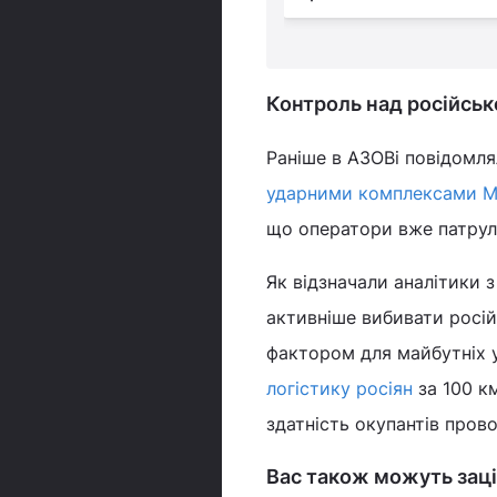
Контроль над російськ
Раніше в АЗОВі повідомля
ударними комплексами М
що оператори вже патрулю
Як відзначали аналітики 
активніше вибивати росій
фактором для майбутніх у
логістику росіян
за 100 км
здатність окупантів прово
Вас також можуть заці