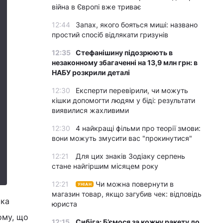
війна в Європі вже триває
12:44
Запах, якого бояться миші: названо
простий спосіб відлякати гризунів
12:35
Стефанішину підозрюють в
незаконному збагаченні на 13,9 млн грн: в
НАБУ розкрили деталі
12:30
Експерти перевірили, чи можуть
кішки допомогти людям у біді: результати
виявилися жахливими
12:30
4 найкращі фільми про теорії змови:
вони можуть змусити вас "прокинутися"
12:21
Для цих знаків Зодіаку серпень
стане найгіршим місяцем року
12:21
Чи можна повернути в
УНІАН
магазин товар, якщо загубив чек: відповідь
ика
юриста
ому, що
12:15
Сибіга: Б’ємося за кожну ракету до