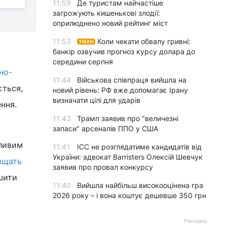
11:59
Де туристам найчастіше
загрожують кишенькові злодії:
оприлюднено новий рейтинг міст
11:53
Коли чекати обвалу гривні:
УНІАН
банкір озвучив прогноз курсу долара до
середини серпня
но-
11:44
Військова співпраця вийшла на
ється,
новий рівень: РФ вже допомагає Ірану
визначати цілі для ударів
ння.
11:43
Трамп заявив про "величезні
запаси" арсеналів ППО у США
жливим
11:41
ICC не розглядатиме кандидатів від
України: адвокат Barristers Олексій Шевчук
ищать
заявив про провал конкурсу
ршити
11:40
Вийшла найбільш високооцінена гра
2026 року – і вона коштує дешевше 350 грн
Реклама