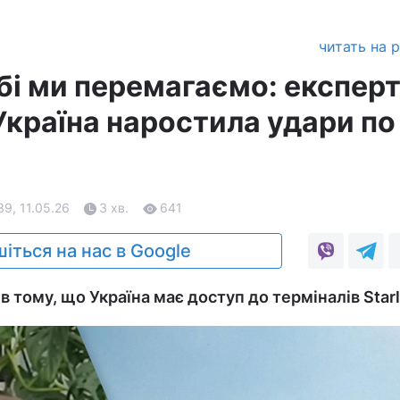
читать на 
бі ми перемагаємо: експер
Україна наростила удари по
39, 11.05.26
3 хв.
641
іться на нас в Google
в тому, що Україна має доступ до терміналів Starl