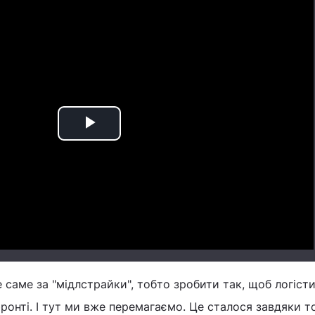
Play
Video
е саме за "мідлстрайки", тобто зробити так, щоб логіст
ронті. І тут ми вже перемагаємо. Це сталося завдяки т