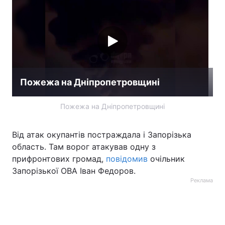
Лонгріди
Відео з Youtube
Статті
Інтерв'ю
Думки
Пожежа на Дніпропетровщині
Архів
Вакансії
Пожежа на Дніпропетровщині
Контакти
Від атак окупантів постраждала і Запорізька
Послуги
область. Там ворог атакував одну з
прифронтових громад,
повідомив
очільник
Запорізької ОВА Іван Федоров.
Реклама