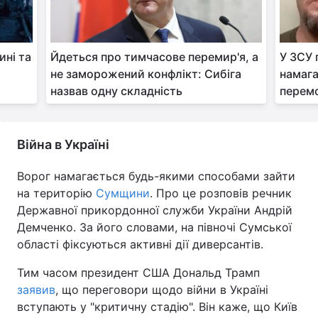
ині та
Йдеться про тимчасове перемир'я, а
У ЗСУ 
:
не заморожений конфлікт: Сибіга
намага
назвав одну складність
перем
Війна в Україні
Ворог намагається будь-якими способами зайти
на територію
Сумщини
. Про це розповів речник
Державної прикордонної служби України Андрій
Демченко. За його словами, на півночі Сумської
області фіксуються активні дії диверсантів.
Тим часом президент США Дональд Трамп
заявив
, що переговори щодо війни в Україні
вступають у "критичну стадію". Він каже, що Київ