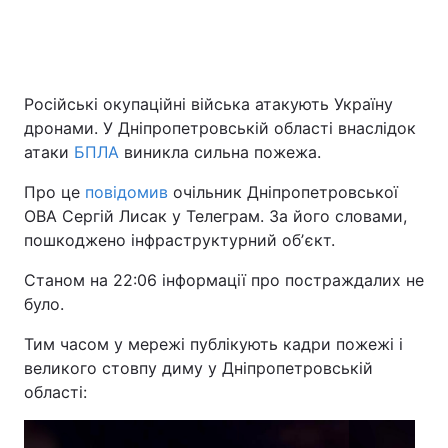
Головна
Війна
Російські окупаційні війська атакують Україну
дронами. У Дніпропетровській області внаслідок
Україна
Політика
атаки
БПЛА
виникла сильна пожежа.
Економіка
Світ
Про це
повідомив
очільник Дніпропетровської
ОВА Сергій Лисак у Телеграм. За його словами,
Спорт
Наука
пошкоджено інфраструктурний обʼєкт.
Техно і зв'язок
Лайт
Станом на 22:06 інформації про постраждалих не
було.
Зброя
Інциденти
Тим часом у мережі публікують кадри пожежі і
Здоров'я
Туризм
великого стовпу диму у Дніпропетровській
області:
Цікавинки
Погода
Екологія
Регіони