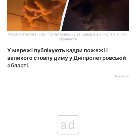
Росіяни атакували Дніпропетровщину та Запоріжжя / колаж УНІАН,
скріншоти
У мережі публікують кадри пожежі і
великого стовпу диму у Дніпропетровській
області.
Реклама
ad