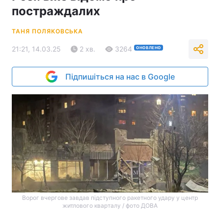
постраждалих
ТАНЯ ПОЛЯКОВСЬКА
21:21, 14.03.25
2 хв.
3264
ОНОВЛЕНО
Підпишіться на нас в Google
Ворог вчергове завдав підступного ракетного удару у центр
житлового кварталу / фото ДОВА