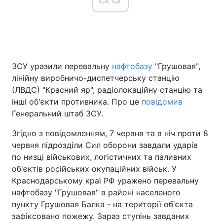
Головна
Війна
Україна
Політика
ЗСУ уразили перевальну
нафтобазу
"Грушовая",
лінійну виробничо-диспетчерську станцію
Економіка
Світ
(ЛВДС) "Красний яр", радіолокаційну станцію та
інші об'єкти противника. Про це
повідомив
Спорт
Наука
Генеральний штаб ЗСУ.
Техно і зв'язок
Лайт
Згідно з повідомленням, 7 червня та в ніч проти 8
червня підрозділи Сил оборони завдали ударів
Зброя
Інциденти
по низці військових, логістичних та паливних
об'єктів російських окупаційних військ. У
Здоров'я
Туризм
Краснодарському краї РФ уражено перевальну
нафтобазу "Грушовая" в районі населеного
Цікавинки
Погода
пункту Грушовая Балка - на території об'єкта
зафіксовано пожежу. Зараз ступінь завданих
Екологія
Регіони