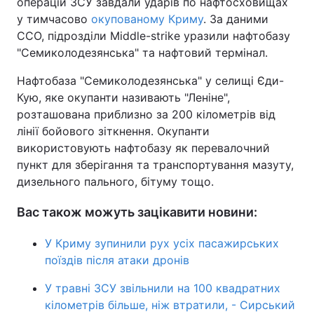
операцій ЗСУ завдали ударів по нафтосховищах
у тимчасово
окупованому Криму
. За даними
ССО, підрозділи Middle-strike уразили нафтобазу
"Семиколодезянська" та нафтовий термінал.
Нафтобаза "Семиколодезянська" у селищі Єди-
Кую, яке окупанти називають "Леніне",
розташована приблизно за 200 кілометрів від
лінії бойового зіткнення. Окупанти
використовують нафтобазу як перевалочний
пункт для зберігання та транспортування мазуту,
дизельного пального, бітуму тощо.
Вас також можуть зацікавити новини:
У Криму зупинили рух усіх пасажирських
поїздів після атаки дронів
У травні ЗСУ звільнили на 100 квадратних
кілометрів більше, ніж втратили, - Сирський