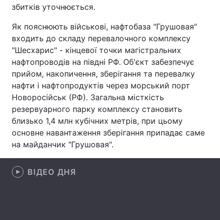
збитків уточнюється.
Лонгріди
Як пояснюють військові, нафтобаза "Грушовая"
входить до складу перевалочного комплексу
Відео з Youtube
Статті
"Шесхарис" - кінцевої точки магістральних
нафтопроводів на півдні РФ. Об'єкт забезпечує
Інтерв'ю
Думки
прийом, накопичення, зберігання та перевалку
нафти і нафтопродуктів через морський порт
Архів
Вакансії
Новоросійськ (РФ). Загальна місткість
резервуарного парку комплексу становить
Контакти
близько 1,4 млн кубічних метрів, при цьому
основне навантаження зберігання припадає саме
Послуги
на майданчик "Грушовая".
ВІДЕО ДНЯ