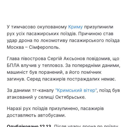
У тимчасово окупованому
Криму
призупинили
рух усіх пасажирських поїздів. Причиною став
удар дрона по локомотиву пасажирського поїзда
Москва – Сімферополь.
Глава півострова Сергій Аксьонов повідомив, що
БПЛА влучив у тепловоз. За попередніми даними,
машиніст був поранений, а його помічник
загинув. Серед пасажирів постраждалих немає.
За даними тг-каналу
"Кримський вітер"
, поїзд був
атакований у селищі Октябрьське.
Наразі рух поїздів призупинено, пасажирів
доставляють автобусами.
Опубліковано 12.13.
Після удару дрона по поїзду