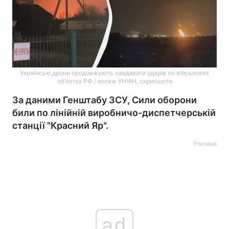
Українські дрони продовжують завдавати ударів по військових
обʼєктах РФ / колаж УНІАН, скриншоти
За даними Генштабу ЗСУ, Сили оборони
били по лінійній виробничо-диспетчерській
станції "Красний Яр".
Реклама
ad