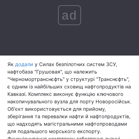
Тема оформлення
ad
Як
додали
у Силах безпілотних систем ЗСУ,
нафтобаза "Грушовая", що належить
"Черномортранснєфть" у структурі "Транснєфть",
є одним із найбільших сховищ нафтопродуктів на
Кавказі. Комплекс виконує функцію ключового
накопичувального вузла для порту Новоросійськ.
Об'єкт використовується для прийому,
зберігання та перевалки нафти й нафтопродуктів,
що надходять магістральними нафтопроводами
для подальшого морського експорту.
Функціонування комплексу забезпечує значні