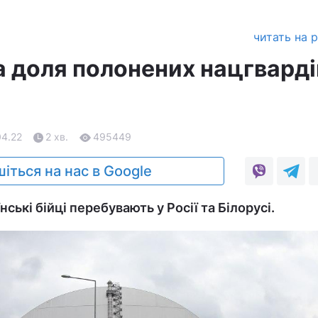
читать на 
а доля полонених нацгварді
04.22
2 хв.
495449
іться на нас в Google
ські бійці перебувають у Росії та Білорусі.