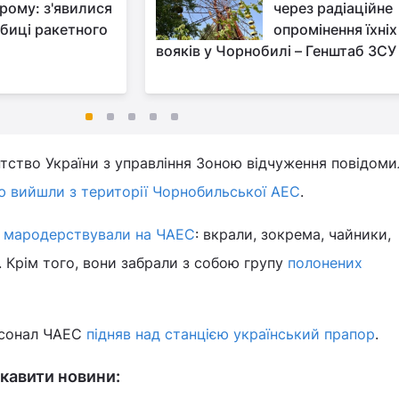
рому: з'явилися
через радіаційне
биці ракетного
опромінення їхніх
вояків у Чорнобилі – Генштаб ЗСУ
тство України з управління Зоною відчуження повідоми
ю вийшли з території Чорнобильської АЕС
.
и
мародерствували на ЧАЕС
: вкрали, зокрема, чайники,
 Крім того, вони забрали з собою групу
полонених
рсонал ЧАЕС
підняв над станцією український прапор
.
кавити новини: