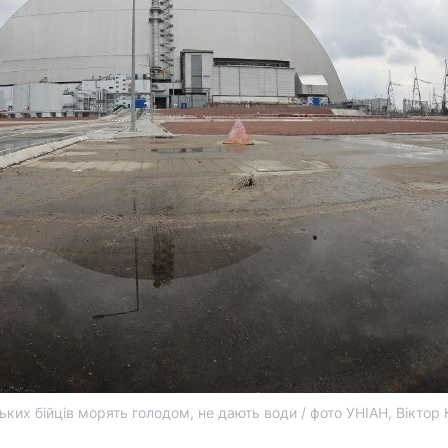
ких бійців морять голодом, не дають води / фото УНІАН, Віктор