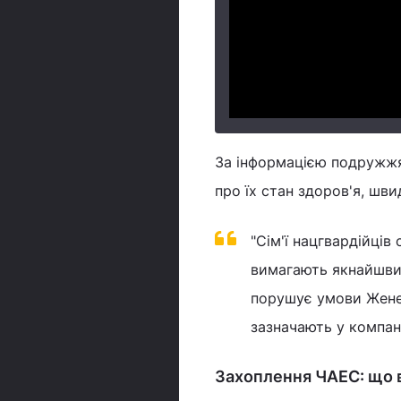
За інформацією подружжя,
про їх стан здоров'я, шв
"Сім'ї нацгвардійці
вимагають якнайшвид
порушує умови Женев
зазначають у компані
Захоплення ЧАЕС: що 