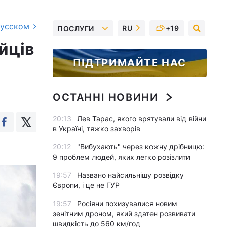
русском
RU
+19
ПОСЛУГИ
йців
ПІДТРИМАЙТЕ НАС
ОСТАННІ НОВИНИ
20:13
Лев Тарас, якого врятували від війни
в Україні, тяжко захворів
20:12
"Вибухають" через кожну дрібницю:
9 проблем людей, яких легко розізлити
19:57
Названо найсильнішу розвідку
Європи, і це не ГУР
19:57
Росіяни похизувалися новим
зенітним дроном, який здатен розвивати
швидкість до 560 км/год