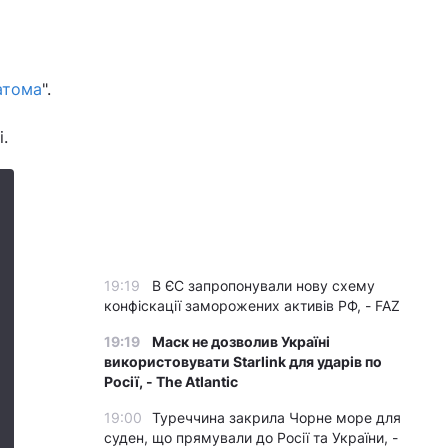
і
атома
".
.
19:19
В ЄС запропонували нову схему
конфіскації заморожених активів РФ, - FAZ
19:19
Маск не дозволив Україні
використовувати Starlink для ударів по
Росії, - The Atlantic
19:00
Туреччина закрила Чорне море для
суден, що прямували до Росії та України, -