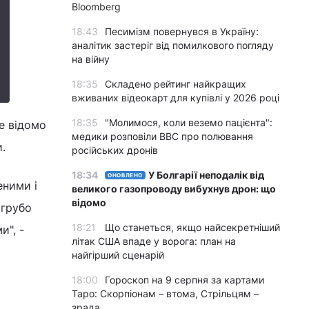
Bloomberg
18:43
Песимізм повернувся в Україну:
аналітик застеріг від помилкового погляду
на війну
18:35
Складено рейтинг найкращих
вживаних відеокарт для купівлі у 2026 році
18:35
"Молимося, коли веземо пацієнта":
е відомо
медики розповіли BBC про полювання
.
російських дронів
18:34
У Болгарії неподалік від
ОНОВЛЕНО
еними і
великого газопроводу вибухнув дрон: що
відомо
 грубо
18:21
Що станеться, якщо найсекретніший
и", -
літак США впаде у ворога: план на
найгірший сценарій
18:00
Гороскоп на 9 серпня за картами
Таро: Скорпіонам – втома, Стрільцям –
зрада