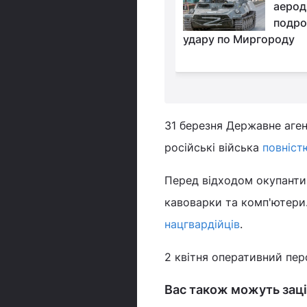
працює станція після
аерод
відступу окупантів
подро
удару по Миргороду
31 березня Державне аген
російські війська
повніст
Перед відходом окупант
кавоварки та комп'ютери.
нацгвардійців
.
2 квітня оперативний пе
Вас також можуть заці