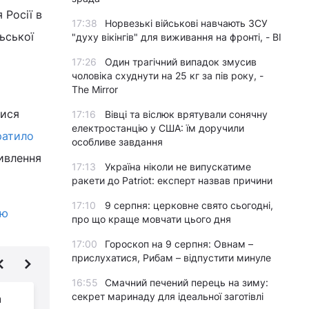
 Росії в
17:38
Норвезькі військові навчають ЗСУ
ьської
"духу вікінгів" для виживання на фронті, - BI
17:26
Один трагічний випадок змусив
чоловіка схуднути на 25 кг за пів року, -
The Mirror
лися
17:16
Вівці та віслюк врятували сонячну
електростанцію у США: їм доручили
ратило
особливе завдання
ивлення
17:13
Україна ніколи не випускатиме
ракети до Patriot: експерт назвав причини
17:10
9 серпня: церковне свято сьогодні,
ію
про що краще мовчати цього дня
17:00
Гороскоп на 9 серпня: Овнам –
прислухатися, Рибам – відпустити минуле
16:55
Смачний печений перець на зиму:
секрет маринаду для ідеальної заготівлі
а
Пиріжки в