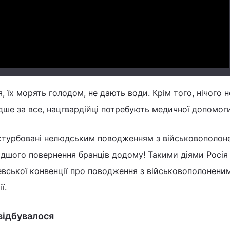
Video
 їх морять голодом, не дають води. Крім того, нічого н
идше за все, нацгвардійці потребують медичної допомоги
в стурбовані нелюдським поводженням з військовополон
шого повернення бранців додому! Такими діями Росія
ської конвенції про поводження з військовополоненим
ї.
відбувалося