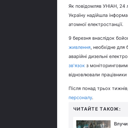
Як повідомляв УНІАН, 24 
Україну надійшла інформ
атомної електростанції.
9 березня внаслідок бойо
живлення
, необхідне для
аварійні дизельні електр
зв'язок
з моніторинговими
відновлювали працівники 
Після понад трьох тижнів
персоналу
.
ЧИТАЙТЕ ТАКОЖ:
Звільнення ЧАЕС: як
Влучи