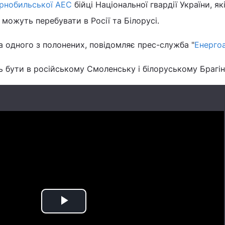
рнобильської АЕС
бійці Національної гвардії України, як
 можуть перебувати в Росії та Білорусі.
 одного з полонених, повідомляє прес-служба "
Енерго
 бути в російському Смоленську і білоруському Брагіні
Play