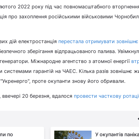
лютого 2022 року під час повномасштабного вторгнення
ація про захоплення російськими військовими Чорнобил
вих дій електростанція
перестала отримувати зовнішнє
 безпечного зберігання відпрацьованого палива. Увімкну
огенератори. Міжнародне агентство з атомної енергії
вт
 системами гарантій на ЧАЕС. Кілька разів зовнішнє ж
"Укренерго", проте окупанти знову його обривали.
, ввечері 20 березня, вдалося
провести часткову ротац
ли по
У окупантів панік