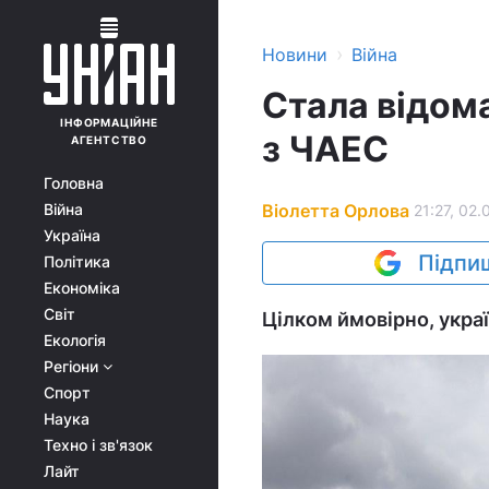
›
Новини
Війна
Стала відом
ІНФОРМАЦІЙНЕ
з ЧАЕС
АГЕНТСТВО
Головна
Віолетта Орлова
Війна
21:27, 02.
Україна
Підпиш
Політика
Економіка
Світ
Цілком ймовірно, україн
Екологія
Регіони
Спорт
Наука
Техно і зв'язок
Лайт