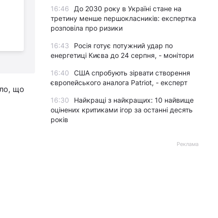
"сюрпризом" та
16:46
До 2030 року в Україні стане на
вбивча горілка:
третину менше першокласників: експертка
розвідка розповіла, як українці
с
розповіла про ризики
отруюють окупантів
16:43
Росія готує потужний удар по
енергетиці Києва до 24 серпня, - монітори
16:40
США спробують зірвати створення
європейського аналога Patriot, - експерт
ло, що
16:30
Найкращі з найкращих: 10 найвище
оцінених критиками ігор за останні десять
років
Реклама