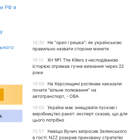
м РФ в
СУ
16:30
Не "орел і решка": як українською
льного
правильно назвати сторони монети
16:11
Хіт №1 The Killers з несподіваною
історією отримав гучне визнання через 22
роки
16:09
На Херсонщині росіянам наказали
почати "вільне полювання" на
автотранспорт, - ОВА
16:03
Україна має знищувати пускові і
виробництво ракет: експерт сказав, що для
k
цього потрібно
15:57
Навіщо Вучич запросив Зеленського
в гості: NZZ розкрив приховану стратегію