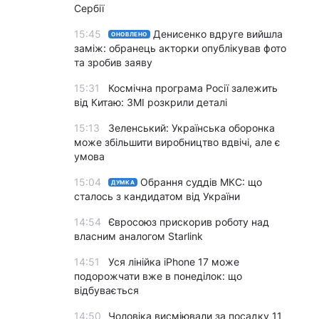
Сербії
15:45
Денисенко вдруге вийшла
ОНОВЛЕНО
заміж: обранець акторки опублікував фото
та зробив заяву
15:31
Космічна програма Росії залежить
від Китаю: ЗМІ розкрили деталі
15:13
Зеленський: Українська оборонка
може збільшити виробництво вдвічі, але є
умова
15:04
Обрання суддів МКС: що
ДУМКА
сталось з кандидатом від України
14:54
Євросоюз прискорив роботу над
власним аналогом Starlink
14:51
Уся лінійка iPhone 17 може
подорожчати вже в понеділок: що
відбувається
14:50
Чоловіка висміювали за посадку 11