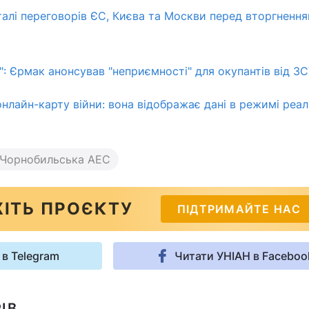
лі переговорів ЄС, Києва та Москви перед вторгнення
": Єрмак анонсував "неприємності" для окупантів від З
онлайн-карту війни: вона відображає дані в режимі реа
Чорнобильська АЕС
ІТЬ ПРОЄКТУ
ПІДТРИМАЙТЕ НАС
 в Telegram
Читати УНІАН в Faceboo
ІВ