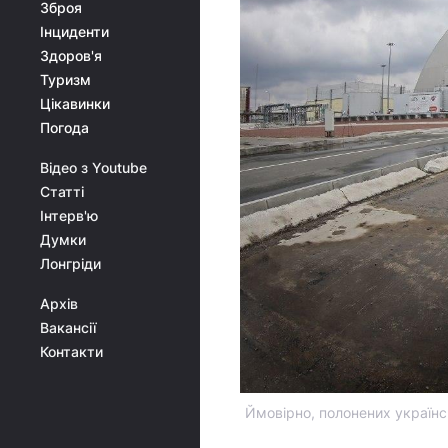
Зброя
Інциденти
Здоров'я
Туризм
Цікавинки
Погода
Відео з Youtube
Статті
Інтерв'ю
Думки
Лонгріди
Архів
Вакансії
Контакти
Ймовірно, полонених українсь