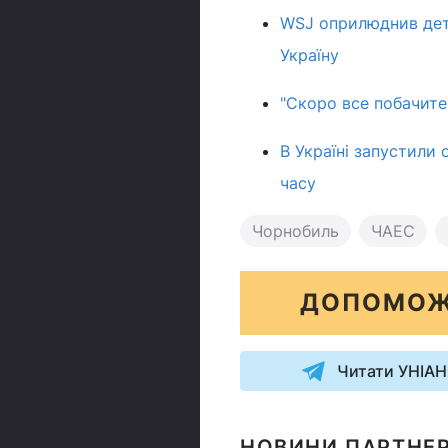
WSJ оприлюднив дета
Україну
"Скоро все побачите
В Україні запустили 
часу
Чорнобиль
ЧАЕС
ДОПОМОЖ
Читати УНІАН
НОВИНИ ПАРТНЕР