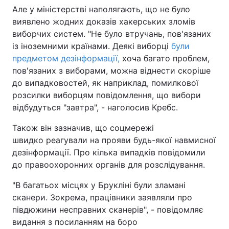
Але у міністерстві наполягають, що не було
Тема оформлення
виявлено жодних доказів хакерських зломів
виборчих систем. "Не було втручань, пов'язаних
із іноземними країнами. Деякі виборці
були
предметом дезінформації,
хоча багато проблем,
пов'язаних з виборами, можна віднести скоріше
до випадковостей, як наприклад, помилкової
розсилки виборцям повідомлення, що вибори
відбудуться "завтра", - наголосив Кребс.
Також він зазначив, що соцмережі
швидко реагували на прояви будь-якої навмисної
дезінформації. Про кілька випадків повідомили
до правоохоронних органів для розслідування.
"В багатьох місцях у Брукліні були зламані
сканери. Зокрема, працівники заявляли про
півдюжини несправних сканерів", - повідомляє
видання з посиланням на боро