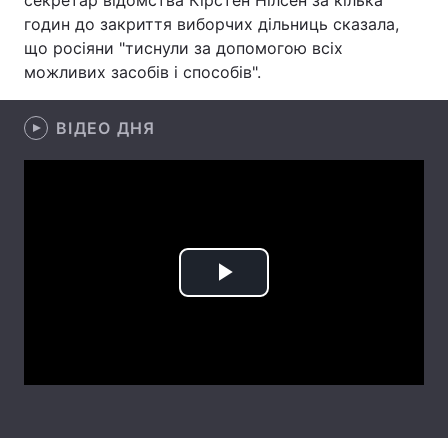
секретар відомства Кірстен Нілсен за кілька
годин до закриття виборчих дільниць сказала,
Лонгріди
що росіяни "тиснули за допомогою всіх
можливих засобів і способів".
Відео з Youtube
Статті
ВІДЕО ДНЯ
Інтерв'ю
Думки
Архів
Вакансії
Контакти
Послуги
Play
Video