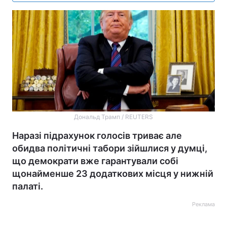
Дональд Трамп / REUTERS
Наразі підрахунок голосів триває але
обидва політичні табори зійшлися у думці,
що демократи вже гарантували собі
щонайменше 23 додаткових місця у нижній
палаті.
Реклама