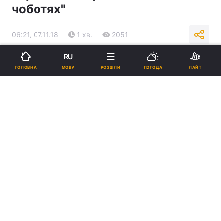
чоботях"
06:21, 07.11.18
1 хв.
2051
RU
Підпишіться на нас в Google
МОВА
ГОЛОВНА
РОЗДІЛИ
ПОГОДА
ЛАЙТ
Новий мультфільм розповість зовсім іншу історію, і не буде схожий
на одну з серій / Dreamworks / imdb.com
Новий мультфільм розповість зовсім іншу