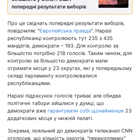
попередні результати виборів
Про це свідчать попередні результати виборів,
повідомляє "
Європейська правда
". Наразі
республіканці контролюють тут 235 з 435
мандатів, демократи – 193. Для контролю за
більшістю потрібно 218 голосів. Таким чином, для
контролю за більшістю демократи мали
отримати місця у 23 округах, які у попередньому
складі парламенту контролювалися
республіканцями.
Наразі підрахунок голосів триває але обидва
політичні табори зійшлися у думці, що
демократи вже
гарантували собі щонайменше
23
додаткових місця у нижній палаті.
Зокрема, лояльний до демократів телеканал CNN
оголосив, що кількість округів, "перехоплених"