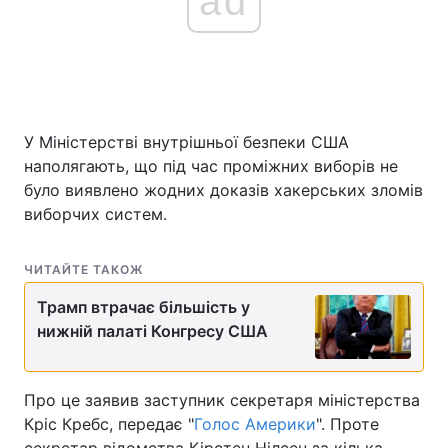
ad
Головна
Війна
Україна
Політика
У Міністерстві внутрішньої безпеки США
наполягають, що під час проміжних виборів не
Економіка
Світ
було виявлено жодних доказів хакерських зломів
виборчих систем.
Спорт
Наука
Техно і зв'язок
Лайт
ЧИТАЙТЕ ТАКОЖ
Зброя
Трамп втрачає більшість у
Інциденти
нижній палаті Конгресу США
Здоров'я
Туризм
Цікавинки
Погода
Про це заявив заступник секретаря міністерства
Кріс Кребс, передає "
Голос Америки
". Проте
Екологія
Регіони