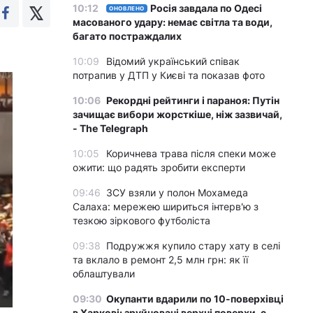
10:12
Росія завдала по Одесі
ОНОВЛЕНО
масованого удару: немає світла та води,
багато постраждалих
10:09
Відомий український співак
потрапив у ДТП у Києві та показав фото
10:06
Рекордні рейтинги і параноя: Путін
зачищає вибори жорсткіше, ніж зазвичай,
- The Telegraph
10:05
Коричнева трава після спеки може
ожити: що радять зробити експерти
09:46
ЗСУ взяли у полон Мохамеда
Салаха: мережею шириться інтерв'ю з
тезкою зіркового футболіста
09:38
Подружжя купило стару хату в селі
та вклало в ремонт 2,5 млн грн: як її
облаштували
09:30
Окупанти вдарили по 10-поверхівці
в Харкові: зруйновані верхні поверхи, є