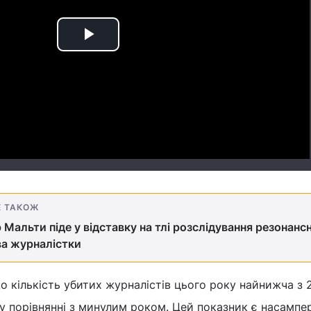
Play
Video
Е ТАКОЖ
 Мальти піде у відставку на тлі розслідування резонанс
а журналістки
що кількість убитих журналістів цього року найнижча з 
у порівнянні з минулим роком. Цей показник є насампе