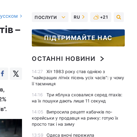
русском
RU
+21
ПОСЛУГИ
тів –
ПІДТРИМАЙТЕ НАС
ОСТАННІ НОВИНИ
14:27
Хіт 1983 року став однією з
"найкращих літніх пісень усіх часів": у чому
її таємниця
в,
14:16
Три яблука сховалися серед птахів:
12%
на їх пошуки дають лише 11 секунд
в".
14:05
Випросила рецепт кабачків по-
корейськи у продавця на ринку: готую їх
просто так і на зиму
13:59
Одеса вночі пережила