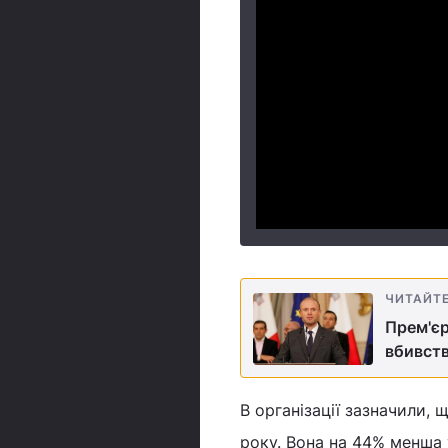
ЧИТАЙТ
Прем'єр
вбивств
В організації зазначили, 
року. Вона на 44% менша 