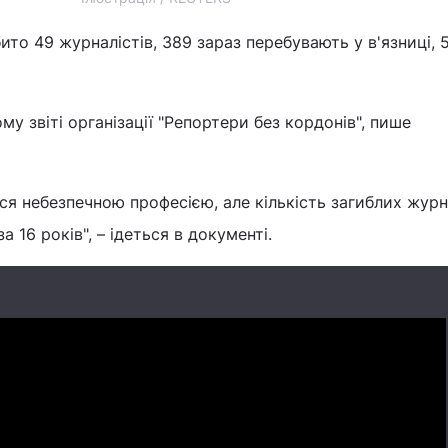
бито 49 журналістів, 389 зараз перебувають у в'язниці, 5
у звіті організації "Репортери без кордонів", пише
я небезпечною професією, але кількість загиблих журн
 16 років", – ідеться в документі.