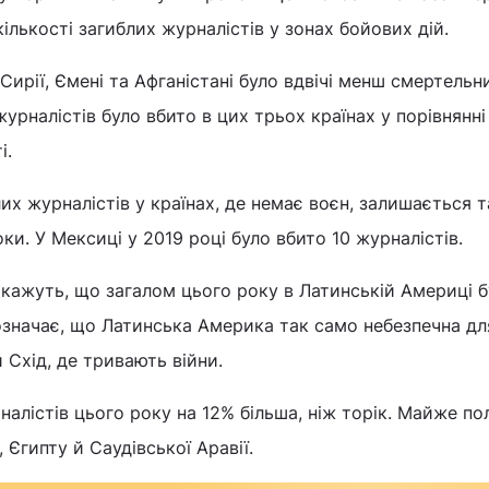
ількості загиблих журналістів у зонах бойових дій.
 Сирії, Ємені та Афганістані було вдвічі менш смертельн
журналістів було вбито в цих трьох країнах у порівнянні
і.
лих журналістів у країнах, де немає воєн, залишається 
оки. У Мексиці у 2019 році було вбито 10 журналістів.
кажуть, що загалом цього року в Латинській Америці б
 означає, що Латинська Америка так само небезпечна дл
й Схід, де тривають війни.
налістів цього року на 12% більша, ніж торік. Майже по
Єгипту й Саудівської Аравії.