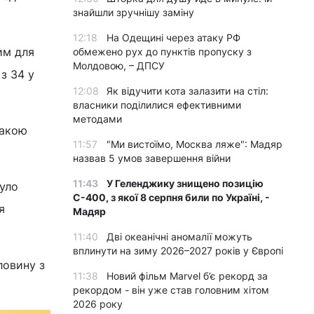
знайшли зручнішу заміну
12:18
На Одещині через атаку РФ
им для
обмежено рух до пунктів пропуску з
Молдовою, – ДПСУ
 з 34 у
12:08
Як відучити кота залазити на стіл:
власники поділилися ефективними
методами
такою
11:57
"Ми вистоїмо, Москва ляже": Мадяр
назвав 5 умов завершення війни
11:43
У Геленджику знищено позицію
уло
С-400, з якої 8 серпня били по Україні, -
я
Мадяр
11:40
Дві океанічні аномалії можуть
вплинути на зиму 2026–2027 років у Європі
ловину з
11:38
Новий фільм Marvel б’є рекорд за
рекордом - він уже став головним хітом
2026 року