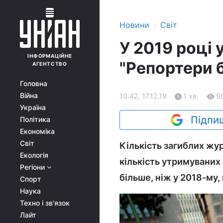
›
Новини
Світ
У 2019 році 
ІНФОРМАЦІЙНЕ
"Репортери б
АГЕНТСТВО
Головна
Війна
10:42, 17.12.19
1 хв.
9
Україна
Підпиш
Політика
Економіка
Світ
Кількість загиблих жур
Екологія
кількість утримуваних 
Регіони
більше, ніж у 2018-му, 
Спорт
Наука
Техно і зв'язок
Лайт