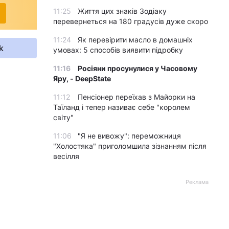
11:25
Життя цих знаків Зодіаку
перевернеться на 180 градусів дуже скоро
11:24
Як перевірити масло в домашніх
k
умовах: 5 способів виявити підробку
11:16
Росіяни просунулися у Часовому
Яру, - DeepState
11:12
Пенсіонер переїхав з Майорки на
Таїланд і тепер називає себе "королем
світу"
11:06
"Я не вивожу": переможниця
"Холостяка" приголомшила зізнанням після
весілля
Реклама