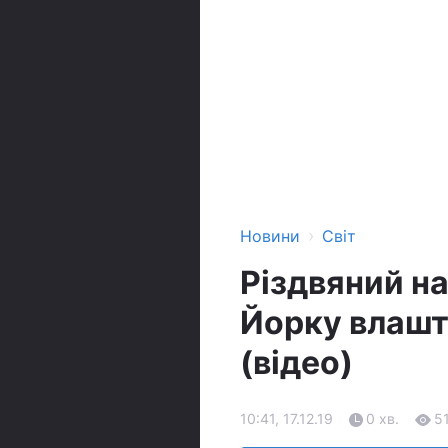
›
Новини
Світ
Різдвяний на
Йорку влашт
(відео)
10:41, 17.12.19
0 хв.
5