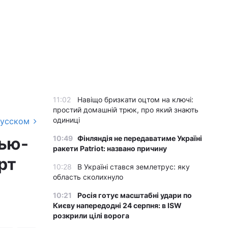
11:02
Навіщо бризкати оцтом на ключі:
простий домашній трюк, про який знають
одиниці
русском
10:49
Фінляндія не передаватиме Україні
Нью-
ракети Patriot: названо причину
рт
10:28
В Україні стався землетрус: яку
область сколихнуло
10:21
Росія готує масштабні удари по
Києву напередодні 24 серпня: в ISW
розкрили цілі ворога