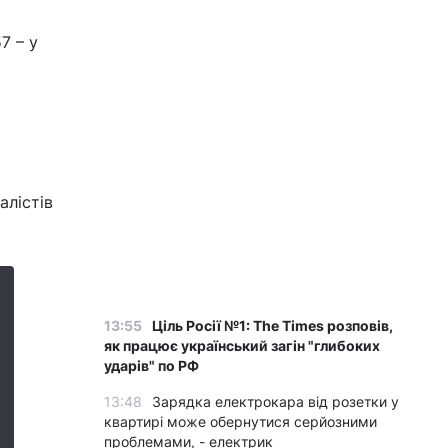
7 – у
алістів
13:55
Ціль Росії №1: The Times розповів,
як працює український загін "глибоких
ударів" по РФ
13:48
Зарядка електрокара від розетки у
квартирі може обернутися серйозними
проблемами, - електрик