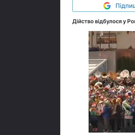
Підпиш
Дійство відбулося у Р