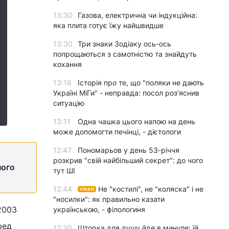
13:30
Газова, електрична чи індукційна:
яка плита готує їжу найшвидше
13:30
Три знаки Зодіаку ось-ось
попрощаються з самотністю та знайдуть
кохання
13:18
Історія про те, що "поляки не дають
Україні МіГи" - неправда: посол роз’яснив
ситуацію
13:11
Одна чашка цього напою на день
може допомогти печінці, - дієтологи
12:47
Пономарьов у день 53-річчя
розкрив "свій найбільший секрет": до чого
ного
тут ШІ
12:44
Не "костилі", не "коляска" і не
УНІАН
"носилки": як правильно казати
2003
українською, - філологиня
ред
12:30
Шторка для душу йде в минуле: їй