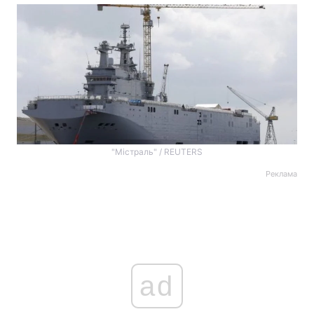
"Містраль" / REUTERS
Реклама
ad