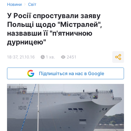
›
Новини
Світ
У Росії спростували заяву
Польщі щодо "Містралей",
назвавши її "п'ятничною
дурницею"
18:37, 21.10.16
1 хв.
2451
Підпишіться на нас в Google