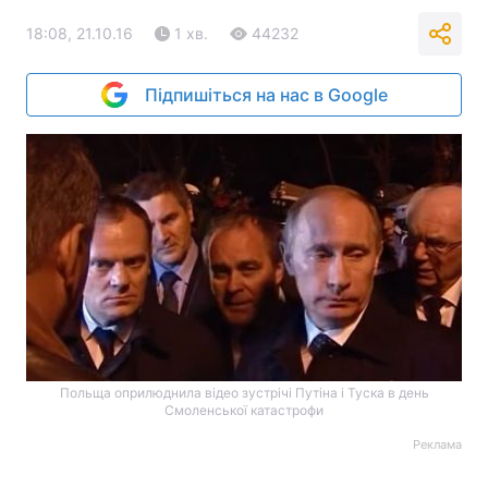
18:08, 21.10.16
1 хв.
44232
Підпишіться на нас в Google
Польща оприлюднила відео зустрічі Путіна і Туска в день
Смоленської катастрофи
Реклама