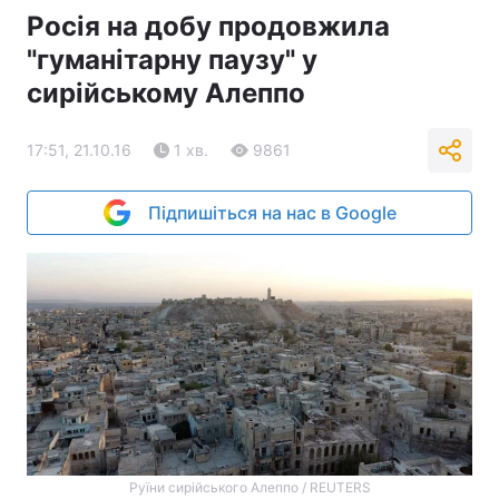
Росія на добу продовжила
"гуманітарну паузу" у
сирійському Алеппо
17:51, 21.10.16
1 хв.
9861
Підпишіться на нас в Google
Руїни сирійського Алеппо / REUTERS