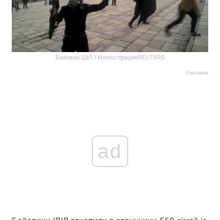
Бойовик ІДІЛ / ИллюстрацияREUTERS
Реклама
ad