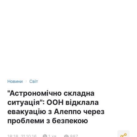
›
Новини
Світ
"Астрономічно складна
ситуація": ООН відклала
евакуацію з Алеппо через
проблеми з безпекою
18:18, 21.10.16
1 хв.
887