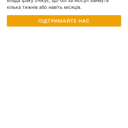
Влада Іраку очікує, що бої за Мосул займуть
кілька тижнів або навіть місяців.
ПІДТРИМАЙТЕ НАС