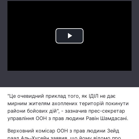
Лонгріди
Відео з Youtube
Статті
Play
Інтерв'ю
Думки
Video
Архів
Вакансії
Контакти
Послуги
"Це очевидний приклад того, як ІДІЛ не дає
мирним жителям ахоплених територій покинути
райони бойових дій", - зазначив прес-секретар
управління ООН з прав людини Равін Шамдасані.
Верховний комісар ООН з прав людини Зейд
раад Аль-Хусейн заявив, що йому відомо про