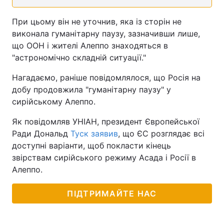
При цьому він не уточнив, яка із сторін не
виконала гуманітарну паузу, зазначивши лише,
що ООН і жителі Алеппо знаходяться в
"астрономічно складній ситуації."
Нагадаємо, раніше повідомлялося, що Росія на
добу продовжила "гуманітарну паузу" у
сирійському Алеппо.
Як повідомляв УНІАН, президент Європейської
Ради Дональд
Туск заявив
, що ЄС розглядає всі
доступні варіанти, щоб покласти кінець
звірствам сирійського режиму Асада і Росії в
Алеппо.
ПІДТРИМАЙТЕ НАС