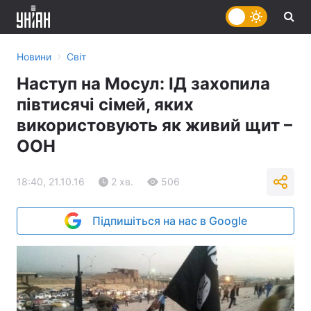
›
Новини
Світ
Наступ на Мосул: ІД захопила
півтисячі сімей, яких
використовують як живий щит –
ООН
18:40, 21.10.16
2 хв.
506
Підпишіться на нас в Google