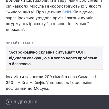
Бойовики ІДІЛ захопили в заручники 550 сімей із
сіл навколо Мосула і використовують їх у якості
"живого щита". Про це пише
CNN
. Як відомо,
зараз іракська урядова армія і загони курдів
Головна
Війна
штурмують іракську "столицю "Ісламської
держави".
Україна
Політика
Економіка
Світ
ЧИТАЙТЕ ТАКОЖ
"Астрономічно складна ситуація": ООН
Спорт
Наука
відклала евакуацію з Алеппо через проблеми
з безпекою
Техно і зв'язок
Лайт
Зброя
Інциденти
Ісламісти захопили 200 сімей з села Самаліа і
350 сімей з Найяфії. У понеділок їх силоміць
Здоров'я
Туризм
доставили до Мосула.
Цікавинки
Погода
ВІДЕО ДНЯ
Екологія
Регіони