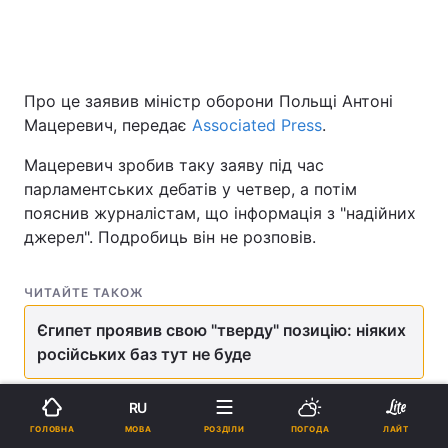
Про це заявив міністр оборони Польщі Антоні
Мацеревич, передає
Associated Press
.
Мацеревич зробив таку заяву під час
парламентських дебатів у четвер, а потім
пояснив журналістам, що інформація з "надійних
джерел". Подробиць він не розповів.
ЧИТАЙТЕ ТАКОЖ
Єгипет проявив свою "тверду" позицію: ніяких
російських баз тут не буде
"Для збереження миру в усьому світі було б
RU
краще, якщо Єгипет відмовиться від цієї угоди", -
МОВА
ГОЛОВНА
РОЗДІЛИ
ПОГОДА
ЛАЙТ