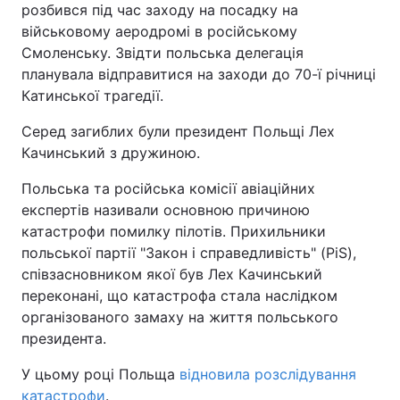
розбився під час заходу на посадку на
військовому аеродромі в російському
Смоленську. Звідти польська делегація
планувала відправитися на заходи до 70-ї річниці
Катинської трагедії.
Серед загиблих були президент Польщі Лех
Качинський з дружиною.
Польська та російська комісії авіаційних
експертів називали основною причиною
катастрофи помилку пілотів. Прихильники
польської партії "Закон і справедливість" (PiS),
співзасновником якої був Лех Качинський
переконані, що катастрофа стала наслідком
організованого замаху на життя польського
президента.
У цьому році Польща
відновила розслідування
катастрофи
.