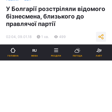
У Болгарії розстріляли відомого
бізнесмена, близького до
правлячої партії
02:04, 09.01.18
1 хв.
499
Підпишіться на нас в Google
RU
МОВА
ГОЛОВНА
РОЗДІЛИ
ПОГОДА
ЛАЙТ