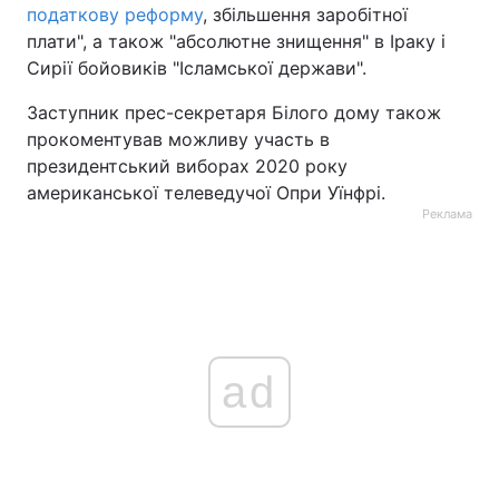
податкову реформу
, збільшення заробітної
Тема оформлення
плати", а також "абсолютне знищення" в Іраку і
Сирії бойовиків "Ісламської держави".
Заступник прес-секретаря Білого дому також
прокоментував можливу участь в
президентський виборах 2020 року
американської телеведучої Опри Уїнфрі.
Реклама
ad