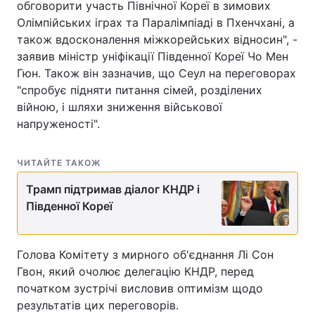
обговорити участь Північної Кореї в зимових
Олімпійських іграх та Паралімпіаді в Пхенчхані, а
також вдосконалення міжкорейських відносин", -
заявив міністр уніфікації Південної Кореї Чо Мен
Гюн. Також він зазначив, що Сеул на переговорах
"спробує підняти питання сімей, розділених
війною, і шляхи зниження військової
напруженості".
ЧИТАЙТЕ ТАКОЖ
Трамп підтримав діалог КНДР і
Південної Кореї
Голова Комітету з мирного об'єднання Лі Сон
Гвон, який очолює делегацію КНДР, перед
початком зустрічі висловив оптимізм щодо
результатів цих переговорів.