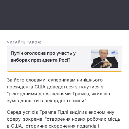
Лонгріди
Відео з Youtube
Статті
Інтерв'ю
Думки
ЧИТАЙТЕ ТАКОЖ
Архів
Вакансії
Путін оголосив про участь у
виборах президента Росії
Контакти
Послуги
За його словами, суперникам нинішнього
президента США доведеться зіткнутися з
"рекордними досягненнями Трампа, яких він
зумів досягти в рекордні терміни".
Серед успіхів Трампа Гідлі виділив економічну
сферу, зокрема, "створення нових робочих місць
в США, історичне скорочення податків і