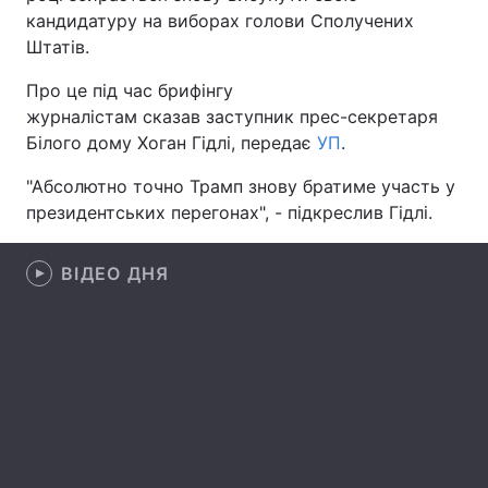
кандидатуру на виборах голови Сполучених
Штатів.
Про це під час брифінгу
Головна
Війна
журналістам сказав заступник прес-секретаря
Білого дому Хоган Гідлі, передає
Україна
Політика
УП
.
"Абсолютно точно Трамп знову братиме участь у
Економіка
Світ
президентських перегонах", - підкреслив Гідлі.
Спорт
Наука
ВІДЕО ДНЯ
Техно і зв'язок
Лайт
Зброя
Інциденти
Здоров'я
Туризм
Цікавинки
Погода
Екологія
Регіони