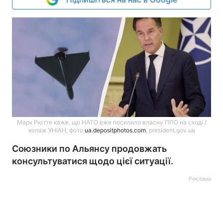
Марк Рютте каже, що НАТО вже посилило власну ППО на сході /
колаж УНІАН, фото
ua.depositphotos.com
, president.gov.ua
Союзники по Альянсу продовжать
консультуватися щодо цієї ситуації.
Реклама