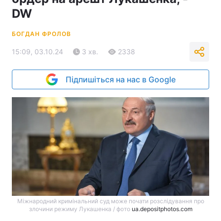
DW
БОГДАН ФРОЛОВ
15:09, 03.10.24
3 хв.
2338
Підпишіться на нас в Google
Міжнародний кримінальний суд може почати розслідування про
злочини режиму Лукашенка / фото
ua.depositphotos.com