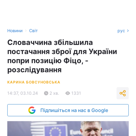
›
Новини
Світ
рус
Словаччина збільшила
постачання зброї для України
попри позицію Фіцо, -
розслідування
КАРИНА БОВСУНОВСЬКА
14:37, 03.10.24
2 хв.
1331
Підпишіться на нас в Google