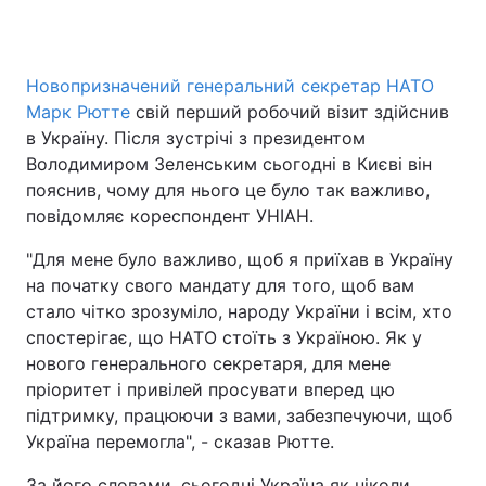
Новопризначений генеральний секретар НАТО
Головна
Війна
Марк Рютте
свій перший робочий візит здійснив
в Україну. Після зустрічі з президентом
Україна
Політика
Володимиром Зеленським сьогодні в Києві він
пояснив, чому для нього це було так важливо,
Економіка
Світ
повідомляє кореспондент УНІАН.
Спорт
Наука
"Для мене було важливо, щоб я приїхав в Україну
на початку свого мандату для того, щоб вам
Техно і зв'язок
Лайт
стало чітко зрозуміло, народу України і всім, хто
Зброя
Інциденти
спостерігає, що НАТО стоїть з Україною. Як у
нового генерального секретаря, для мене
Здоров'я
Туризм
пріоритет і привілей просувати вперед цю
підтримку, працюючи з вами, забезпечуючи, щоб
Цікавинки
Погода
Україна перемогла", - сказав Рютте.
Екологія
Регіони
За його словами, сьогодні Україна як ніколи