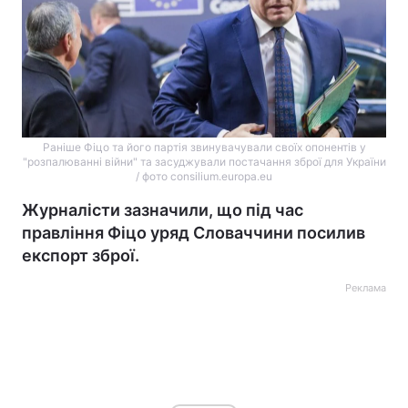
Раніше Фіцо та його партія звинувачували своїх опонентів у
"розпалюванні війни" та засуджували постачання зброї для України
/ фото consilium.europa.eu
Журналісти зазначили, що під час
правління Фіцо уряд Словаччини посилив
експорт зброї.
Реклама