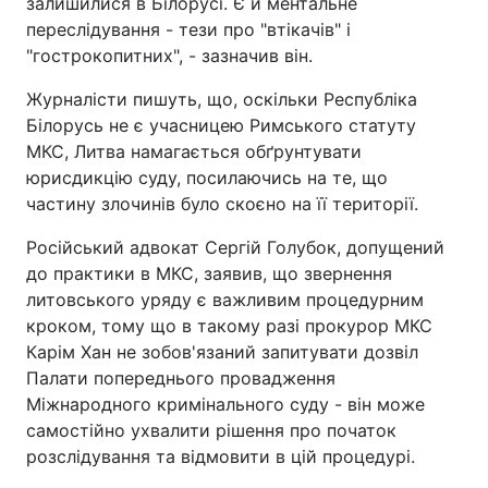
залишилися в Білорусі. Є й ментальне
переслідування - тези про "втікачів" і
"гострокопитних", - зазначив він.
Журналісти пишуть, що, оскільки Республіка
Білорусь не є учасницею Римського статуту
МКС, Литва намагається обґрунтувати
юрисдикцію суду, посилаючись на те, що
частину злочинів було скоєно на її території.
Російський адвокат Сергій Голубок, допущений
до практики в МКС, заявив, що звернення
литовського уряду є важливим процедурним
кроком, тому що в такому разі прокурор МКС
Карім Хан не зобов'язаний запитувати дозвіл
Палати попереднього провадження
Міжнародного кримінального суду - він може
самостійно ухвалити рішення про початок
розслідування та відмовити в цій процедурі.