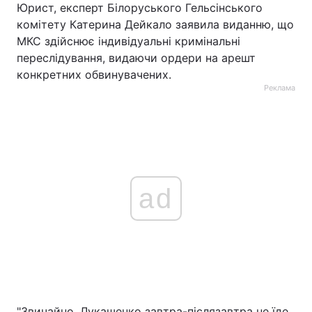
Юрист, експерт Білоруського Гельсінського
комітету Катерина Дейкало заявила виданню, що
МКС здійснює індивідуальні кримінальні
переслідування, видаючи ордери на арешт
конкретних обвинувачених.
Реклама
ad
"Звичайно, Лукашенко завтра-післязавтра не їде