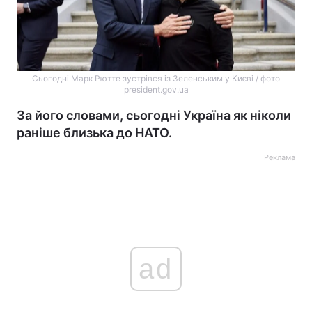
Сьогодні Марк Рютте зустрівся із Зеленським у Києві / фото
president.gov.ua
За його словами, сьогодні Україна як ніколи
раніше близька до НАТО.
Реклама
ad