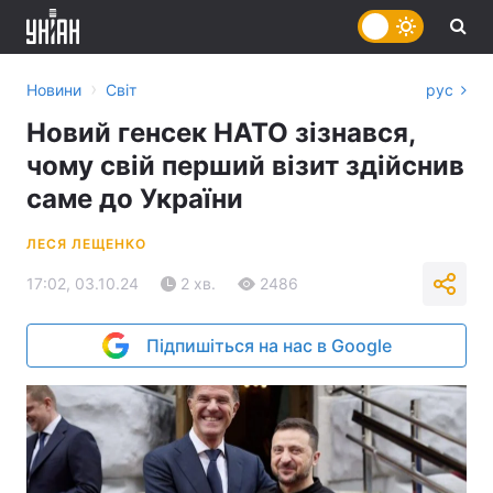
›
Новини
Світ
рус
Новий генсек НАТО зізнався,
чому свій перший візит здійснив
саме до України
ЛЕСЯ ЛЕЩЕНКО
17:02, 03.10.24
2 хв.
2486
Підпишіться на нас в Google