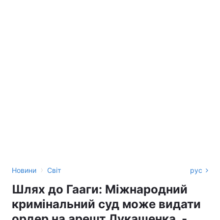
›
Новини
Світ
рус
Шлях до Гааги: Міжнародний
кримінальний суд може видати
ордер на арешт Лукашенка, -