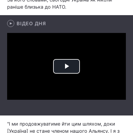
раніше близька до НАТО.
Лонгріди
ВІДЕО ДНЯ
Відео з Youtube
Статті
Інтерв'ю
Думки
Архів
Вакансії
Контакти
Play
Послуги
Video
"І ми продовжуватиме йти цим шляхом, доки
[Україна] не стане членом нашого Альянсу. І я з