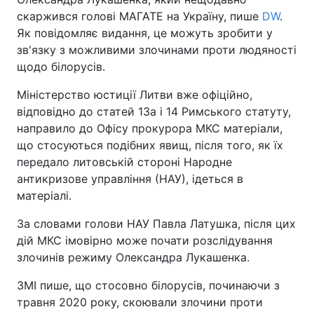
скаржився голові МАГАТЕ на Україну, пише
DW
.
Як повідомляє видання, це можуть зробити у
зв'язку з можливими злочинами проти людяності
щодо білорусів.
Міністерство юстиції Литви вже офіційно,
відповідно до статей 13а і 14 Римського статуту,
направило до Офісу прокурора МКС матеріали,
що стосуються подібних явищ, після того, як їх
передало литовській стороні Народне
антикризове управління (НАУ), ідеться в
матеріалі.
За словами голови НАУ Павла Латушка, після цих
дій МКС імовірно може почати розслідування
злочинів режиму Олександра Лукашенка.
ЗМІ пише, що стосовно білорусів, починаючи з
травня 2020 року, скоювали злочини проти