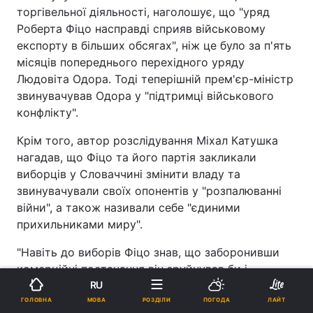
торгівельної діяльності, наголошує, що "уряд
Роберта Фіцо насправді сприяв військовому
експорту в більших обсягах", ніж це було за п'ять
місяців попереднього перехідного уряду
Людовіта Одора. Тоді теперішній прем'єр-міністр
звинувачував Одора у "підтримці військового
конфлікту".
Крім того, автор розслідування Міхал Катушка
нагадав, що Фіцо та його партія закликали
виборців у Словаччині змінити владу та
звинувачували своїх опонентів у "розпалюванні
війни", а також називали себе "єдиними
прихильниками миру".
"Навіть до виборів Фіцо знав, що заборонивши
комерційні постачання він зруйнував би і
міжнародну репутацію словацької держави і
RU
приватних виробників зброї", - додав Катушка.
МОВА
ГОЛОВНА
РОЗДІЛИ
ПОГОДА
ЛАЙТ