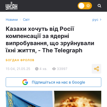
›
Новини
Світ
рус
Казахи хочуть від Росії
компенсації за ядерні
випробування, що зруйнували
їхні життя, - The Telegraph
БОГДАН ФРОЛОВ
15:04, 21.05.25
4 хв.
33997
Підпишіться на нас в Google