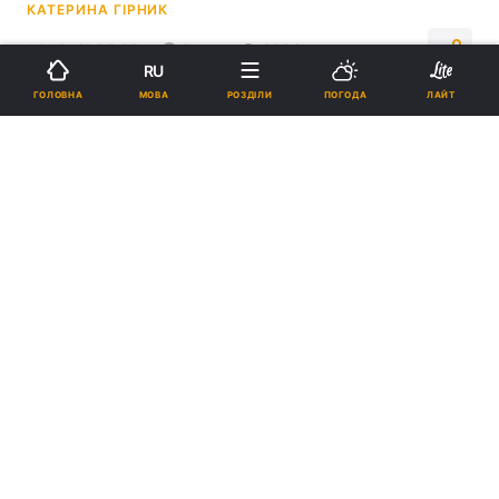
КАТЕРИНА ГІРНИК
14:19, 21.05.25
2 хв.
3883
RU
МОВА
ГОЛОВНА
РОЗДІЛИ
ПОГОДА
ЛАЙТ
Підпишіться на нас в Google
Пісторіус вказав Трампу на його промахи у спілкуванні з Путіним/
Колаж УНІАН, фото УНІАН, фото Getty Images
Пісторіус вважає, що Трамп припустився
помилки, коли виключив перспективу