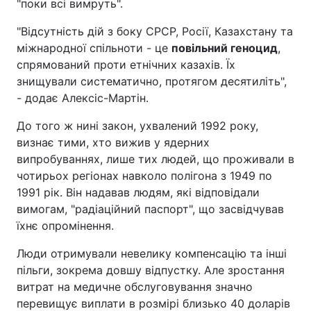
"поки всі вимруть".
"Відсутність дій з боку СРСР, Росії, Казахстану та
міжнародної спільноти - це
повільний геноцид
,
спрямований проти етнічних казахів. Їх
знищували систематично, протягом десятиліть",
- додає Алексіс-Мартін.
До того ж нині закон, ухвалений 1992 року,
визнає тими, хто вижив у ядерних
випробуваннях, лише тих людей, що проживали в
чотирьох регіонах навколо полігона з 1949 по
1991 рік. Він надавав людям, які відповідали
вимогам, "радіаційний паспорт", що засвідчував
їхнє опромінення.
Люди отримували невелику компенсацію та інші
пільги, зокрема довшу відпустку. Але зростання
витрат на медичне обслуговування значно
перевищує виплати в розмірі близько 40 доларів