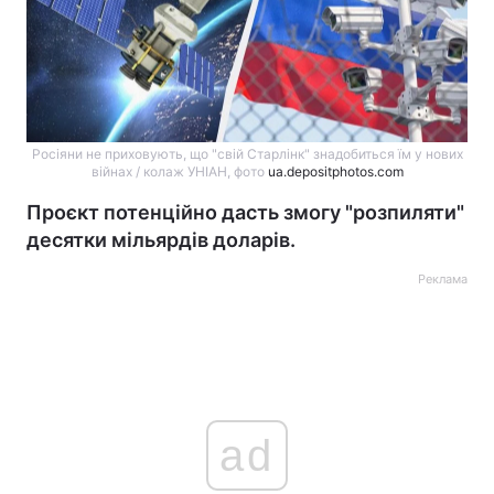
Росіяни не приховують, що "свій Старлінк" знадобиться їм у нових
війнах / колаж УНІАН, фото
ua.depositphotos.com
Проєкт потенційно дасть змогу "розпиляти"
десятки мільярдів доларів.
Реклама
ad