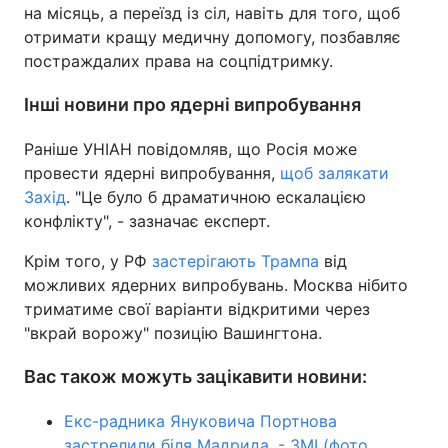
на місяць, а переїзд із сіл, навіть для того, щоб
отримати кращу медичну допомогу, позбавляє
постраждалих права на соцпідтримку.
Інші новини про ядерні випробування
Раніше УНІАН повідомляв, що Росія може
провести ядерні випробування,
щоб залякати
Захід
. "Це було б драматичною ескалацією
конфлікту", - зазначає експерт.
Крім того, у РФ
застерігають Трампа
від
можливих ядерних випробувань. Москва нібито
триматиме свої варіанти відкритими через
"вкрай ворожу" позицію Вашингтона.
Вас також можуть зацікавити новини:
Екс-радника Януковича Портнова
застрелили біля Мадрида, - ЗМІ (фото,