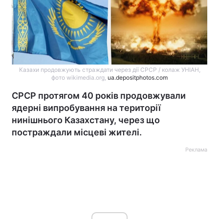
Казахи продовжують страждати через дії СРСР / колаж УНІАН,
фото wikimedia.org,
ua.depositphotos.com
СРСР протягом 40 років продовжували
ядерні випробування на території
нинішнього Казахстану, через що
постраждали місцеві жителі.
Реклама