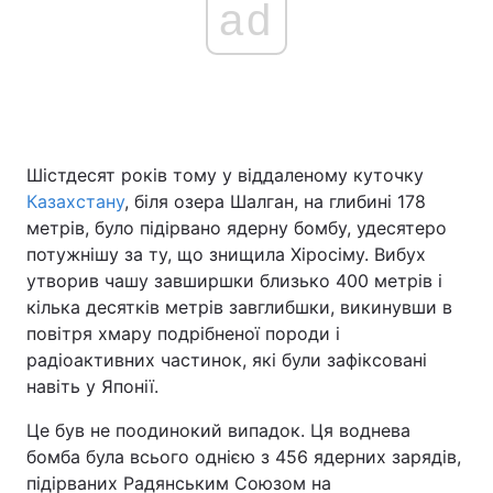
ad
Головна
Війна
Україна
Політика
Шістдесят років тому у віддаленому куточку
Економіка
Світ
Казахстану
, біля озера Шалган, на глибині 178
метрів, було підірвано ядерну бомбу, удесятеро
Спорт
Наука
потужнішу за ту, що знищила Хіросіму. Вибух
утворив чашу завширшки близько 400 метрів і
Техно і зв'язок
Лайт
кілька десятків метрів завглибшки, викинувши в
повітря хмару подрібненої породи і
Зброя
Інциденти
радіоактивних частинок, які були зафіксовані
навіть у Японії.
Здоров'я
Туризм
Це був не поодинокий випадок. Ця воднева
Цікавинки
Погода
бомба була всього однією з 456 ядерних зарядів,
підірваних Радянським Союзом на
Екологія
Регіони