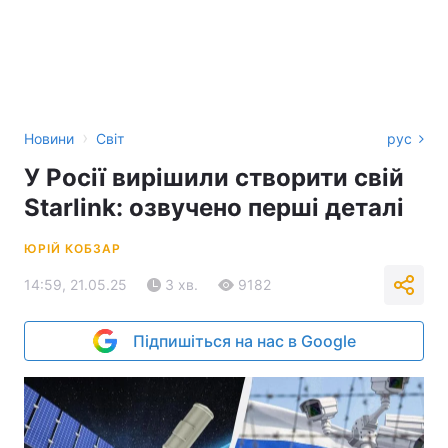
›
Новини
Світ
рус
У Росії вирішили створити свій
Starlink: озвучено перші деталі
ЮРІЙ КОБЗАР
14:59, 21.05.25
3 хв.
9182
Підпишіться на нас в Google