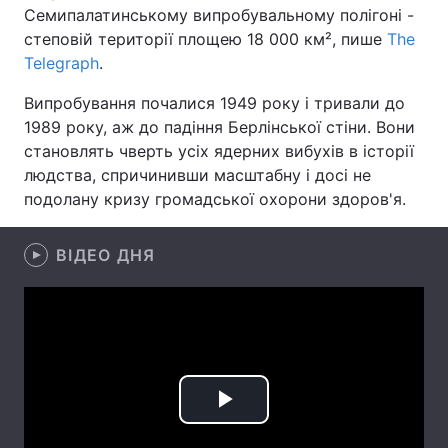
Семипалатинському випробувальному полігоні -
Лонгріди
степовій території площею 18 000 км², пише
The
Telegraph
.
Відео з Youtube
Статті
Випробування почалися 1949 року і тривали до
1989 року, аж до падіння Берлінської стіни. Вони
Інтерв'ю
Думки
становлять чверть усіх ядерних вибухів в історії
людства, спричинивши масштабну і досі не
Архів
Вакансії
подолану кризу громадської охорони здоров'я.
Контакти
ВІДЕО ДНЯ
Послуги
Play