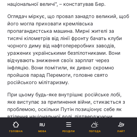
національної величі", – констатував Бер.
Оглядач міркує, що провал занадто великий, щоб
його могла приховати кремлівська
пропагандистська машина. Мирні жителі за
тисячі кілометрів від лінії фронту бачать клуби
чорного диму від нафтопереробних заводів,
уражених українськими безпілотниками. Вони
відчувають зниження своїх зарплат через
інфляцію. Вони помітили, як дивно скромно
пройшов парад Перемоги, головне свято
російського мілітаризму.
При цьому будь-яке внутрішнє російське лобі,
яке виступає за припинення війни, стикається з
проблемою, оскільки Путін позиціонує себе як
втілення національної долі, підтверджуючи
перевагу російської цивілізації над іншими.
RU
Реклама
МОВА
ГОЛОВНА
РОЗДІЛИ
ПОГОДА
ЛАЙТ