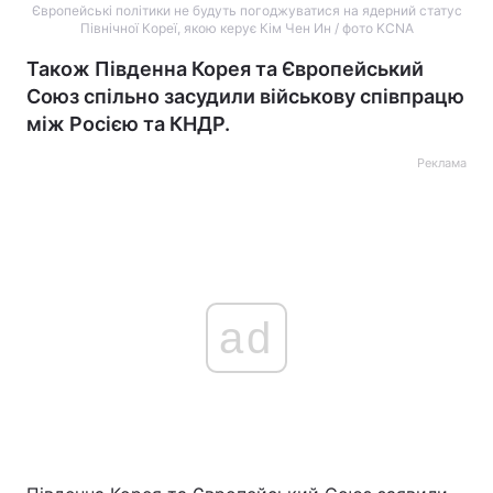
Європейські політики не будуть погоджуватися на ядерний статус
Північної Кореї, якою керує Кім Чен Ин / фото KCNA
Також Південна Корея та Європейський
Союз спільно засудили військову співпрацю
між Росією та КНДР.
Реклама
ad