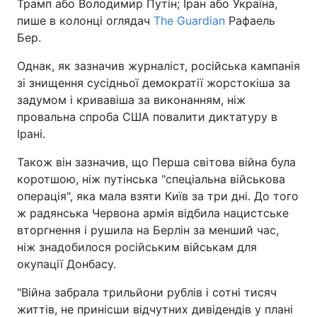
Трамп або Володимир Путін; Іран або Україна,
пише в колонці оглядач
The Guardian
Рафаель
Бер.
Однак, як зазначив журналіст, російська кампанія
зі знищення сусідньої демократії жорстокіша за
задумом і кривавіша за виконанням, ніж
провальна спроба США повалити диктатуру в
Ірані.
Також він зазначив, що Перша світова війна була
коротшою, ніж путінська "спеціальна військова
операція", яка мала взяти Київ за три дні. До того
ж радянська Червона армія відбила нацистське
вторгнення і рушила на Берлін за менший час,
ніж знадобилося російським військам для
окупації Донбасу.
"Війна забрала трильйони рублів і сотні тисяч
життів, не принісши відчутних дивідендів у плані