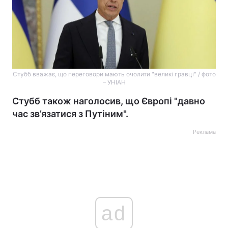
Стубб вважає, що переговори мають очолити "великі гравці" / фото
– УНІАН
Стубб також наголосив, що Європі "давно
час зв’язатися з Путіним".
Реклама
ad