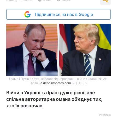
Підпишіться на нас в Google
Трамп і Путін ведуть заздалегідь програшні війни / колаж УНІАН,
фото
ua.depositphotos.com
, REUTERS
Війни в Україні та Ірані дуже різні, але
спільна авторитарна омана об’єднує тих,
хто їх розпочав.
Реклама