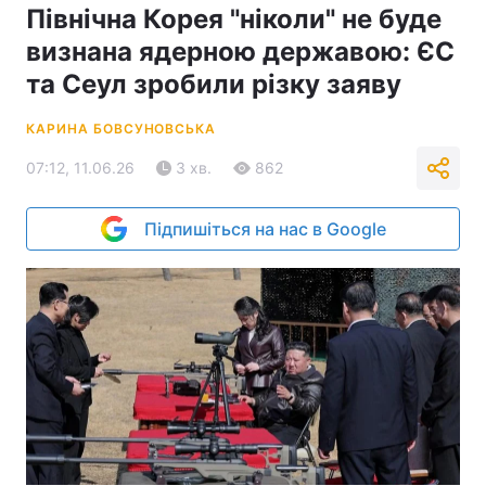
Північна Корея "ніколи" не буде
визнана ядерною державою: ЄС
та Сеул зробили різку заяву
КАРИНА БОВСУНОВСЬКА
07:12, 11.06.26
3 хв.
862
Підпишіться на нас в Google