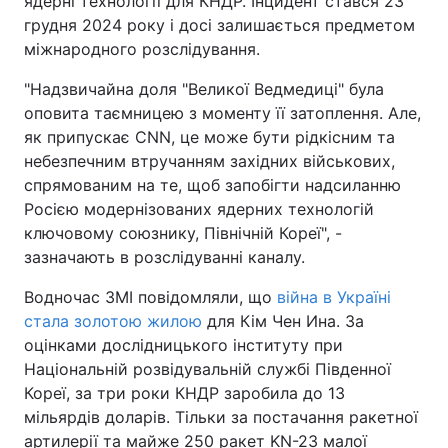
ядерні технології для КНДР. Інцидент стався 23
грудня 2024 року і досі залишається предметом
міжнародного розслідування.
"Надзвичайна доля "Великої Ведмедиці" була
оповита таємницею з моменту її затоплення. Але,
як припускає CNN, це може бути рідкісним та
небезпечним втручанням західних військових,
спрямованим на те, щоб запобігти надсиланню
Росією модернізованих ядерних технологій
ключовому союзнику, Північній Кореї", -
зазначають в розслідуванні каналу.
Водночас ЗМІ повідомляли, що
війна в Україні
стала золотою жилою
для Кім Чен Ина. За
оцінками дослідницького інституту при
Національній розвідувальній службі Південної
Кореї, за три роки КНДР заробила до 13
мільярдів доларів. Тільки за постачання ракетної
артилерії та майже 250 ракет KN-23 малої