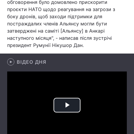
обговорення було домовлено прискорити
проєкти НАТО щодо реагування на загрози з
Лонгріди
боку дронів, щоб заходи підтримки для
постраждалих членів Альянсу могли бути
Відео з Youtube
Статті
затверджені на саміті [Альянсу] в Анкарі
наступного місяця", - написав після зустрічі
Інтерв'ю
Думки
президент Румунії Нікушор Дан.
Архів
Вакансії
ВІДЕО ДНЯ
Контакти
Послуги
Play
Video