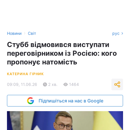
›
Новини
Світ
рус
Стубб відмовився виступати
переговірником із Росією: кого
пропонує натомість
КАТЕРИНА ГІРНИК
09:09, 11.06.26
2 хв.
1464
Підпишіться на нас в Google