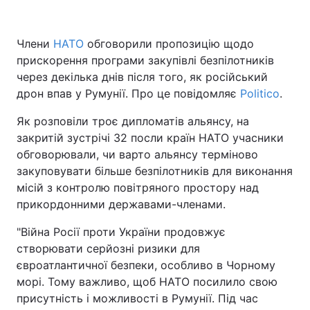
Члени
НАТО
обговорили пропозицію щодо
прискорення програми закупівлі безпілотників
Головна
Війна
через декілька днів після того, як російський
Україна
Політика
дрон впав у Румунії. Про це повідомляє
Politico
.
Як розповіли троє дипломатів альянсу, на
Економіка
Світ
закритій зустрічі 32 посли країн НАТО учасники
Спорт
Наука
обговорювали, чи варто альянсу терміново
закуповувати більше безпілотників для виконання
Техно і зв'язок
Лайт
місій з контролю повітряного простору над
прикордонними державами-членами.
Зброя
Інциденти
"Війна Росії проти України продовжує
Здоров'я
Туризм
створювати серйозні ризики для
євроатлантичної безпеки, особливо в Чорному
Цікавинки
Погода
морі. Тому важливо, щоб НАТО посилило свою
присутність і можливості в Румунії. Під час
Екологія
Регіони