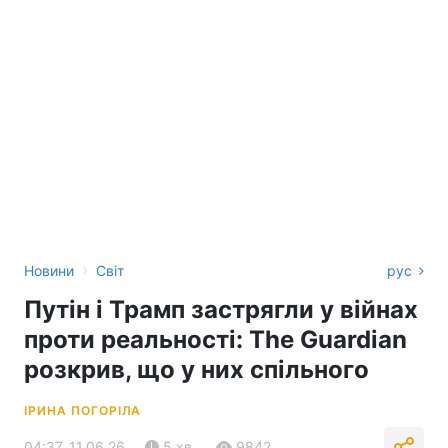
›
Новини
Світ
рус
Путін і Трамп застрягли у війнах
проти реальності: The Guardian
розкрив, що у них спільного
ІРИНА ПОГОРІЛА
04:37, 11.06.26
5 хв.
9842