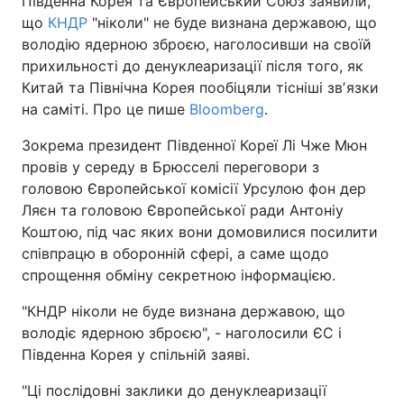
Південна Корея та Європейський Союз заявили,
що
КНДР
"ніколи" не буде визнана державою, що
володію ядерною зброєю, наголосивши на своїй
прихильності до денуклеаризації після того, як
Китай та Північна Корея пообіцяли тісніші звʼязки
на саміті. Про це пише
Bloomberg
.
Зокрема президент Південної Кореї Лі Чже Мюн
провів у середу в Брюсселі переговори з
головою Європейської комісії Урсулою фон дер
Ляєн та головою Європейської ради Антоніу
Коштою, під час яких вони домовилися посилити
співпрацю в оборонній сфері, а саме щодо
спрощення обміну секретною інформацією.
"КНДР ніколи не буде визнана державою, що
володіє ядерною зброєю", - наголосили ЄС і
Південна Корея у спільній заяві.
"Ці послідовні заклики до денуклеаризації