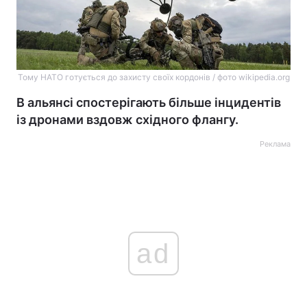
Тому НАТО готується до захисту своїх кордонів / фото wikipedia.org
В альянсі спостерігають більше інцидентів
із дронами вздовж східного флангу.
Реклама
ad