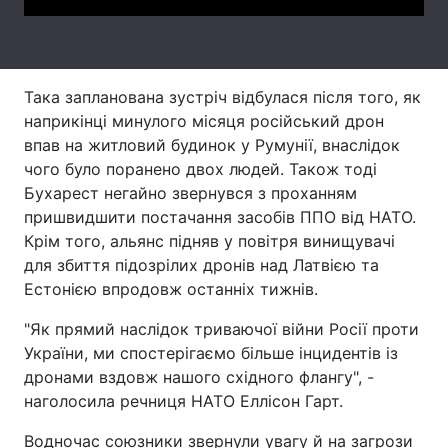
Тема оформлення
Така запланована зустріч відбулася після того, як
наприкінці минулого місяця російський дрон
впав на житловий будинок у Румунії, внаслідок
чого було поранено двох людей. Також тоді
Бухарест негайно звернувся з проханням
пришвидшити постачання засобів ППО від НАТО.
Крім того, альянс підняв у повітря винищувачі
для збиття підозрілих дронів над Латвією та
Естонією впродовж останніх тижнів.
"Як прямий наслідок триваючої війни Росії проти
України, ми спостерігаємо більше інцидентів із
дронами вздовж нашого східного флангу", -
наголосила речниця НАТО Еллісон Гарт.
Водночас союзники звернули увагу й на загрози