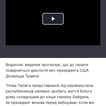
Лонгріди
Відео з Youtube
Статті
Play
Інтерв'ю
Думки
Video
Архів
Вакансії
Контакти
Послуги
Водночас видання прогнозує, що до палати
повернеться ідеологія екс-президента США
Дональда Трампа.
"Нова Палата представників під керівництвом
республіканців напевно зробить життя Білого
дому складнішим до кінця терміну Байдена,
як президент визнав перед виборами, коли він