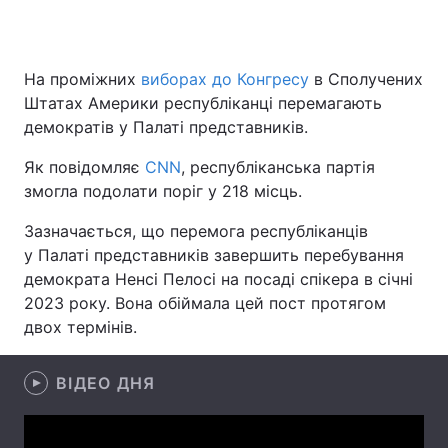
На проміжних
виборах до Конгресу
в Сполучених
Головна
Війна
Штатах Америки республіканці перемагають
демократів у Палаті представників.
Україна
Політика
Як повідомляє
CNN
, республіканська партія
Економіка
Світ
змогла подолати поріг у 218 місць.
Спорт
Наука
Зазначається, що перемога республіканців
у Палаті представників завершить перебування
Техно і зв'язок
Лайт
демократа Ненсі Пелосі на посаді спікера в січні
2023 року. Вона обіймала цей пост протягом
Зброя
Інциденти
двох термінів.
Здоров'я
Туризм
ВІДЕО ДНЯ
Цікавинки
Погода
Екологія
Регіони