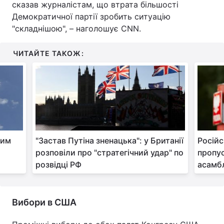
сказав журналістам, що втрата більшості
Демократичної партії зробить ситуацію
Тема оформлення
"складнішою", – наголошує CNN.
ЧИТАЙТЕ ТАКОЖ:
жим
"Застав Путіна зненацька": у Британії
Російс
розповіли про "стратегічний удар" по
пропус
розвідці РФ
асамбл
Вибори в США