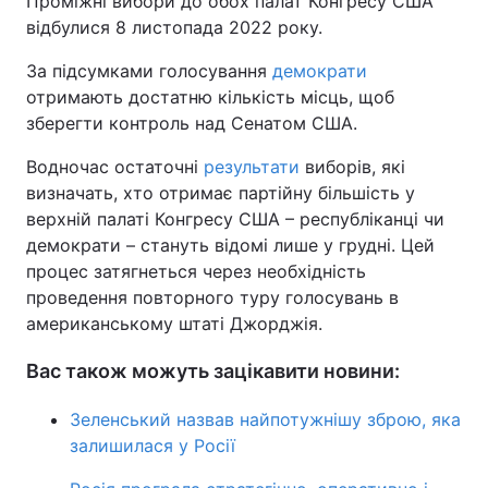
Проміжні вибори до обох палат Конгресу США
відбулися 8 листопада 2022 року.
За підсумками голосування
демократи
отримають достатню кількість місць, щоб
зберегти контроль над Сенатом США.
Водночас остаточні
результати
виборів, які
визначать, хто отримає партійну більшість у
верхній палаті Конгресу США – республіканці чи
демократи – стануть відомі лише у грудні. Цей
процес затягнеться через необхідність
проведення повторного туру голосувань в
американському штаті Джорджія.
Вас також можуть зацікавити новини:
Зеленський назвав найпотужнішу зброю, яка
залишилася у Росії