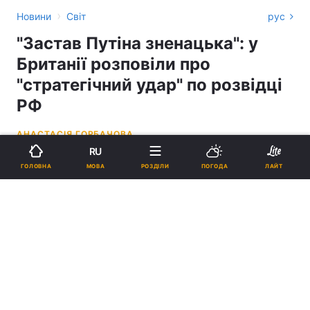
›
Новини
Світ
рус
"Застав Путіна зненацька": у
Британії розповіли про
"стратегічний удар" по розвідці
РФ
АНАСТАСІЯ ГОРБАЧОВА
RU
21:47, 16.11.22
2 хв.
11755
МОВА
ГОЛОВНА
РОЗДІЛИ
ПОГОДА
ЛАЙТ
Підпишіться на нас в Google