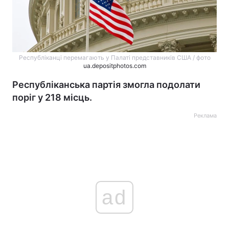
Республіканці перемагають у Палаті представників США / фото
ua.depositphotos.com
Республіканська партія змогла подолати
поріг у 218 місць.
Реклама
ad