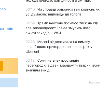
молодь викидає їхні цінності в смітник
ого
03:10
Чи справді родзинки такі корисні, як
усі думають: відповідь дієтологів
02:56
Трамп неохоче посилює тиск на РФ,
але законопроект Грема змусить його
озповів
вжити заходів, - WSJ
02:23
Мелоні відреагувала на вимогу
Іспанії щодо прикордонних перевірок у
Шенгені
02:18
Сонячна електростанція
перегородила давні маршрути тварин: вони
знайшли вихід
s
Реклама