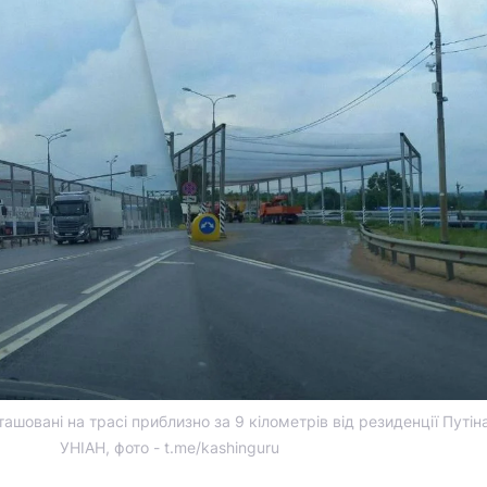
ташовані на трасі приблизно за 9 кілометрів від резиденції Путін
УНІАН, фото - t.me/kashinguru