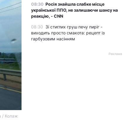
08:30
Росія знайшла слабке місце
української ППО, не залишаючи шансу на
реакцію, - CNN
08:30
Зі стиглих груш печу пиріг -
виходить просто смакота: рецепт із
гарбузовим насінням
Реклама
а / Колаж