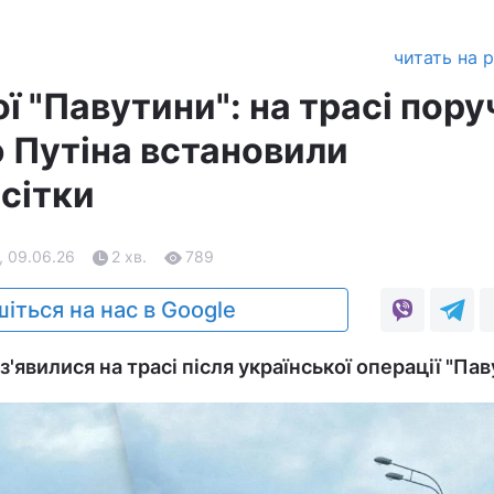
читать на 
ї "Павутини": на трасі пору
 Путіна встановили
сітки
, 09.06.26
2 хв.
789
іться на нас в Google
'явилися на трасі після української операції "Пав