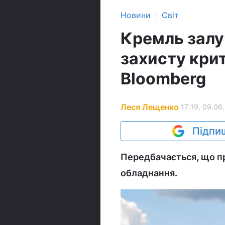
›
Новини
Світ
Кремль залу
захисту крит
Вloomberg
Леся Лещенко
17:19, 09.06
Підпиш
Передбачається, що пр
обладнання.