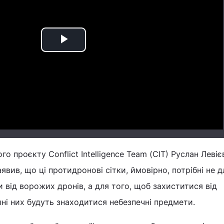
Play
Video
о проєкту Conflict Intelligence Team (CIT) Руслан Левіє
явив, що ці протидронові сітки, ймовірно, потрібні не д
 від ворожих дронів, а для того, щоб захиститися від
ні них будуть знаходитися небезпечні предмети.