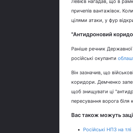
Левієв нагадав, що в рам
причепів вантажівок. Кол
цілями атаки, у фур відкр
"Антидроновий коридор
Раніше речник Державної
російські окупанти
облаш
Він зазначив, що військо
коридори. Демченко запе
щоб знищувати ці "антидр
пересування ворога біля 
Вас також можуть заці
Російські НПЗ на тлі