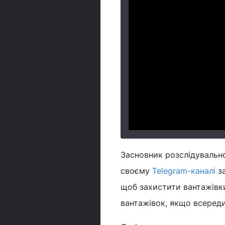
Засновник розслідувальног
своєму
Telegram-каналі
за
щоб захистити вантажівки
вантажівок, якщо всереди