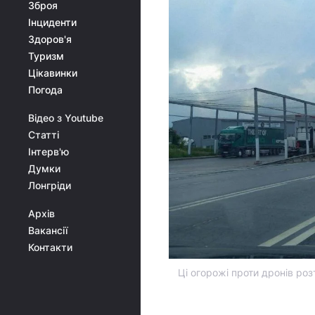
Зброя
Інциденти
Здоров'я
Туризм
Цікавинки
Погода
Відео з Youtube
Статті
Інтерв'ю
Думки
Лонгріди
Архів
Вакансії
Контакти
Ці огорожі проти дронів роз