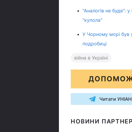
"Аналогів не буде":
"купола"
У Чорному морі був 
подробиці
війна в Україні
ДОПОМОЖ
Читати УНІАН
НОВИНИ ПАРТНЕР