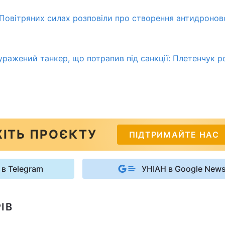
 у Повітряних силах розповіли про створення антидронов
уражений танкер, що потрапив під санкції: Плетенчук р
ІТЬ ПРОЄКТУ
ПІДТРИМАЙТЕ НАС
 в Telegram
УНІАН в Google New
ІВ