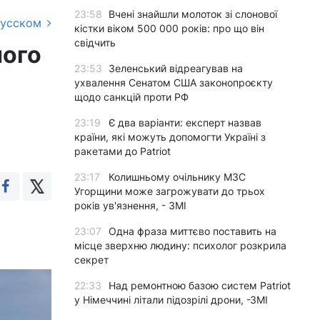
23:58
Вчені знайшли молоток зі слонової
русском
кістки віком 500 000 років: про що він
свідчить
ного
23:53
Зеленський відреагував на
ухвалення Сенатом США законопроєкту
щодо санкцій проти РФ
23:19
Є два варіанти: експерт назвав
країни, які можуть допомогти Україні з
ракетами до Patriot
23:17
Колишньому очільнику МЗС
Угорщини може загрожувати до трьох
років ув'язнення, - ЗМІ
23:07
Одна фраза миттєво поставить на
місце зверхню людину: психолог розкрила
секрет
22:33
Над ремонтною базою систем Patriot
у Німеччині літали підозрілі дрони, -ЗМІ