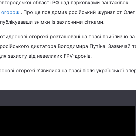
овгородської області РФ над парковками вантажівок
 огорожі
. Про це повідомив російський журналіст Олег
опублікувавши знімки із захисними сітками.
протидронові огорожі розташовані на трасі приблизно за
ї російського диктатора Володимира Путіна. Зазвичай та
ля захисту від невеликих FPV-дронів.
нові огорожі з'явилися на трасі після української опер