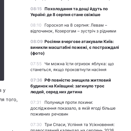
08:15
Похолодання та дощі йдуть по
Україні: де 8 серпня стане свіжіше
08:10
Гороскоп на 8 серпня: Левам –
відпочинок, Козерогам – зустріч з рідними
08:09
Росіяни вчергове атакували Київ:
виникли масштабні пожежі, є постраждалі
(фото)
07:55
Чи можна їсти огризок яблука: що
станеться, якщо проковтнути насіння
07:36
РФ повністю знищила житловий
будинок на Київщині: загинуло троє
в у
людей, серед них дитина
ля того,
07:31
Полуниця проти лохини:
дослідження показало, в якій ягоді більше
поживних речовин
07:30
Три Спаси, Успіння та Усікновення:
православний календар на серпень 2026