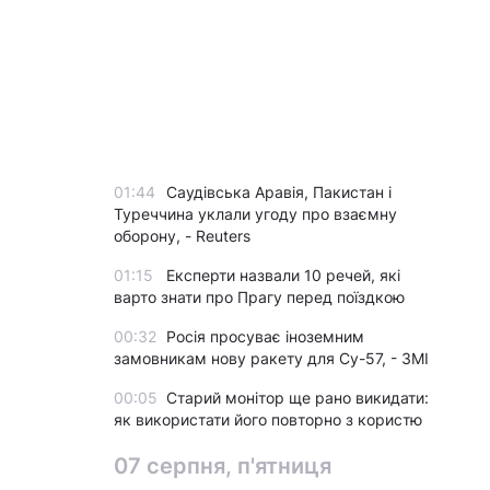
01:44
Саудівська Аравія, Пакистан і
Туреччина уклали угоду про взаємну
оборону, - Reuters
01:15
Експерти назвали 10 речей, які
варто знати про Прагу перед поїздкою
00:32
Росія просуває іноземним
замовникам нову ракету для Су-57, - ЗМІ
00:05
Старий монітор ще рано викидати:
як використати його повторно з користю
07 серпня, п'ятниця