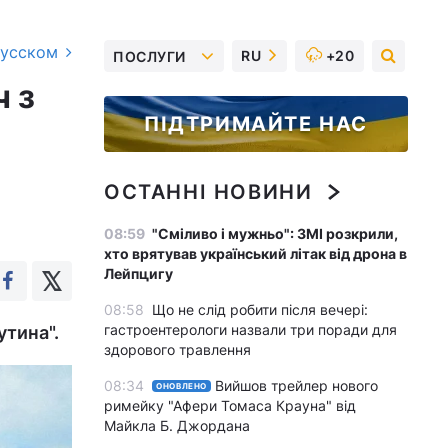
русском
RU
+20
ПОСЛУГИ
ч з
ПІДТРИМАЙТЕ НАС
ОСТАННІ НОВИНИ
08:59
"Сміливо і мужньо": ЗМІ розкрили,
хто врятував український літак від дрона в
Лейпцигу
08:58
Що не слід робити після вечері:
гастроентерологи назвали три поради для
утина".
здорового травлення
08:34
Вийшов трейлер нового
ОНОВЛЕНО
римейку "Афери Томаса Крауна" від
Майкла Б. Джордана