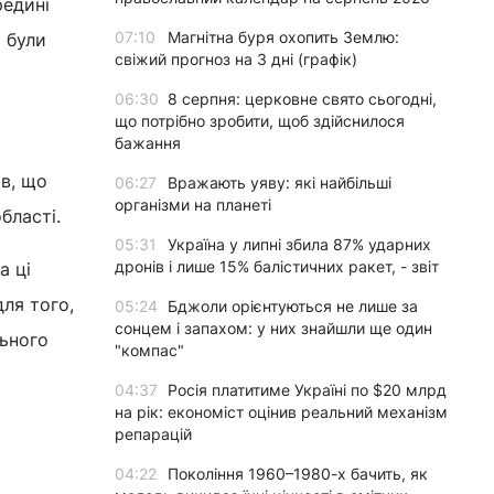
редині
07:10
Магнітна буря охопить Землю:
 були
свіжий прогноз на 3 дні (графік)
06:30
8 серпня: церковне свято сьогодні,
що потрібно зробити, щоб здійснилося
бажання
в, що
06:27
Вражають уяву: які найбільші
організми на планеті
бласті.
05:31
Україна у липні збила 87% ударних
дронів і лише 15% балістичних ракет, - звіт
а ці
ля того,
05:24
Бджоли орієнтуються не лише за
сонцем і запахом: у них знайшли ще один
льного
"компас"
04:37
Росія платитиме Україні по $20 млрд
на рік: економіст оцінив реальний механізм
репарацій
04:22
Покоління 1960–1980-х бачить, як