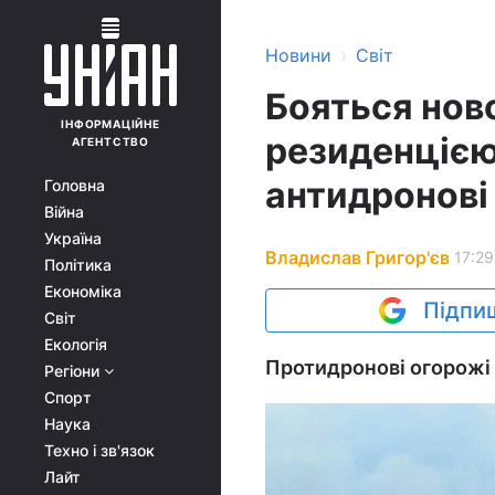
›
Новини
Світ
Бояться ново
ІНФОРМАЦІЙНЕ
резиденцією
АГЕНТСТВО
антидронові 
Головна
Війна
Україна
Владислав Григор'єв
17:29
Політика
Економіка
Підпиш
Світ
Екологія
Протидронові огорожі з
Регіони
Спорт
Наука
Техно і зв'язок
Лайт