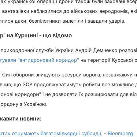
ках української операції дрони також були заховані все
и вантажівки наблизилися до військових аеродромів, які
илися дахи, безпілотники вилетіли і завдали ударів.
" на Курщині - що відомо
 прикордонної служби України Андрій Демченко розпові
тували "антидроновий коридор"
на території Курської о
ві Сил оборони знищують ресурси ворога, незважаючи н
внив, що ЗСУ продовжуватимуть робити все можливе д
онові коридори" і не дозволяти їх розширювати для ві
кордону з Україною.
кавити новини:
 атак отримають багатомільярдні субсидії, - Bloomberg