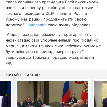
слова колишнього президента Росії викликають
настільки нервову реакцію у цілого настільки
грізного президента США, значить, Росія в
усьому має рацію і продовжить іти своєю
дорогою", -
висловив
свою думку Медведєв.
"А про... "захід на небезпечну територію" - ну
нехай згадає свої улюблені фільми про "ходячих
мерців", а також те, наскільки небезпечною може
бути неіснуюча в природі "мертва рука"", -
звернувся до Трампа з порадою експрезидент
РФ.
ЧИТАЙТЕ ТАКОЖ: