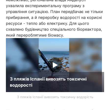
ухвалила експериментальну програму з
управління ситуацією. План передбачає не тільки
прибирання, а й переробку водорості на корисні
ресурси - тепло або електрику. Для цього
схвалено будівництво спеціального біореактора,
який перероблятиме біомасу.
З пляжів Іспанії вивозять токсичні
водорості
З пляжів Іспанії вивозять токсичну водорість