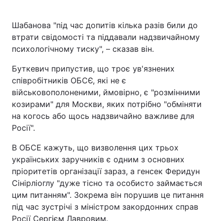
Шабанова "під час допитів кілька разів били до
втрати свідомості та піддавали надзвичайному
психологічному тиску", – сказав він.
Буткевич припустив, що троє ув'язнених
співробітників ОБСЄ, які не є
військовополоненими, ймовірно, є "розмінними
козирами" для Москви, яких потрібно "обміняти
на когось або щось надзвичайно важливе для
Росії".
В ОБСЕ кажуть, що визволення цих трьох
українських заручників є одним з основних
пріоритетів організації зараз, а генсек Феридун
Сінірліоглу "дуже тісно та особисто займається
цим питанням". Зокрема він порушив це питання
під час зустрічі з міністром закордонних справ
Росії Сергієм Лавровим.