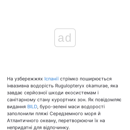
ad
На узбережжях
Іспанії
стрімко поширюється
інвазивна водорість Rugulopteryx okamurae, яка
завдає серйозної шкоди екосистемам і
санітарному стану курортних зон. Як повідомляє
видання
BILD
, буро-зелені маси водорості
заполонили пляжі Середземного моря й
Атлантичного океану, перетворюючи їх на
непридатні для відпочинку.