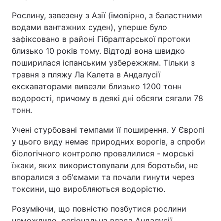
Рослину, завезену з Азії (імовірно, з баластними
водами вантажних суден), уперше було
зафіксовано в районі Гібралтарської протоки
близько 10 років тому. Відтоді вона швидко
поширилася іспанським узбережжям. Тільки з
травня з пляжу Ла Калета в Андалусії
екскаваторами вивезли близько 1200 тонн
водорості, причому в деякі дні обсяги сягали 78
тонн.
Учені стурбовані темпами її поширення. У Європі
у цього виду немає природних ворогів, а спроби
біологічного контролю провалилися - морські
їжаки, яких використовували для боротьби, не
впоралися з об'ємами та почали гинути через
токсини, що виробляються водорістю.
Розуміючи, що повністю позбутися рослини
неможливо, регіональна влада Андалусії