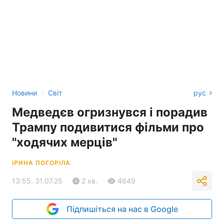
›
Новини
Світ
рус
Медведєв огризнувся і порадив
Трампу подивитися фільми про
"ходячих мерців"
ІРИНА ПОГОРІЛА
13:55, 31.07.25
2 хв.
4649
Підпишіться на нас в Google