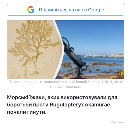
Підпишіться на нас в Google
Токсична водорість заполонила пляжі Іспанії / колаж УНІАН, фото
Вікіпедія, скріншот
Морські їжаки, яких використовували для
боротьби проти Rugulopteryx okamurae,
почали гинути.
Реклама