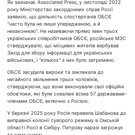
Як зазначає Associated Press, у листопаді 2022
року Міністерство закордонних справ Росії
заявило, що діяльність спостерігачів ОБСЄ
"часто була не лише упередженою, а й
незаконною". Не називаючи прямо імен трьох
українських співробітників ОБСЄ, російське МЗС
стверджувало, що місцевих жителів вербував
Захід для збору інформації для українських
військових, і "кількох" з них було затримано.
ОБСЄ засудила вироки та закликала до
негайного звільнення трьох чоловіків,
стверджуючи, що вони виконували свої офіційні
обов'язки, які були схвалені всіма 57 державами-
членами ОБСЄ, включно з Росією.
У березні 2025 року Росія перевела Шабанова до
виправної колонії суворого режиму в Омській
області Росії в Сибіру. Петрову наразі загрожує
та сама участь.