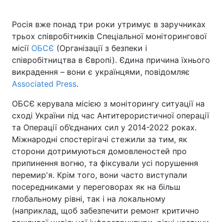
Росія вже понад три роки утримує в заручниках
трьох співробітників Спеціальної моніторингової
Головна
Війна
місії
ОБСЄ
(Організації з безпеки і
співробітництва в Європі). Єдина причина їхнього
Україна
Політика
викрадення – вони є українцями, повідомляє
Associated Press
.
Економіка
Світ
ОБСЄ керувала місією з моніторингу ситуації на
Спорт
Наука
сході України під час Антитерористичної операції
та Операції об’єднаних сил у 2014-2022 роках.
Техно і зв'язок
Лайт
Міжнародні спостерігачі стежили за тим, як
сторони дотримуються домовленостей про
Зброя
Інциденти
припинення вогню, та фіксували усі порушення
Здоров'я
Туризм
перемир'я. Крім того, вони часто виступали
посередниками у переговорах як на більш
Цікавинки
Погода
глобальному рівні, так і на локальному
(наприклад, щоб забезпечити ремонт критично
Екологія
Регіони