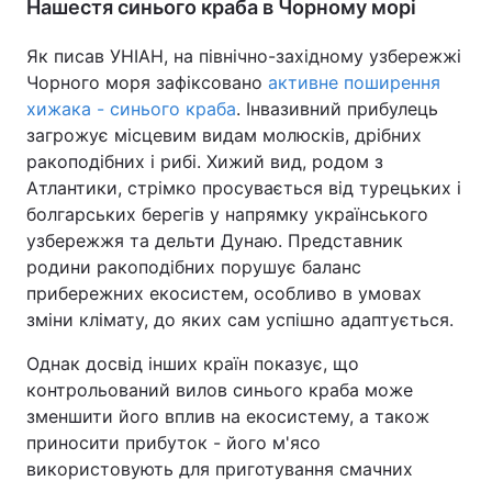
Нашестя синього краба в Чорному морі
Як писав УНІАН, на північно-західному узбережжі
Чорного моря зафіксовано
активне поширення
хижака - синього краба
. Інвазивний прибулець
загрожує місцевим видам молюсків, дрібних
ракоподібних і рибі. Хижий вид, родом з
Атлантики, стрімко просувається від турецьких і
болгарських берегів у напрямку українського
узбережжя та дельти Дунаю. Представник
родини ракоподібних порушує баланс
прибережних екосистем, особливо в умовах
зміни клімату, до яких сам успішно адаптується.
Однак досвід інших країн показує, що
контрольований вилов синього краба може
зменшити його вплив на екосистему, а також
приносити прибуток - його м'ясо
використовують для приготування смачних