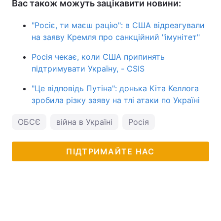
Вас також можуть зацікавити новини:
"Росіє, ти маєш рацію": в США відреагували
на заяву Кремля про санкційний "імунітет"
Росія чекає, коли США припинять
підтримувати Україну, - CSIS
"Це відповідь Путіна": донька Кіта Келлога
зробила різку заяву на тлі атаки по Україні
ОБСЄ
війна в Україні
Росія
ПІДТРИМАЙТЕ НАС