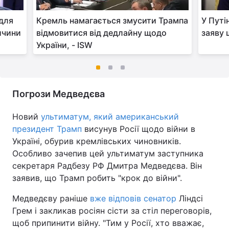
для
Кремль намагається змусити Трампа
У Путі
ичини
відмовитися від дедлайну щодо
заяву 
України, - ISW
Погрози Медведєва
Новий
ультиматум, який американський
президент Трамп
висунув Росії щодо війни в
Україні, обурив кремлівських чиновників.
Особливо зачепив цей ультиматум заступника
секретаря Радбезу РФ Дмитра Медведєва. Він
заявив, що Трамп робить "крок до війни".
Медведєву раніше
вже відповів сенатор
Ліндсі
Грем і закликав росіян сісти за стіл переговорів,
щоб припинити війну. "Тим у Росії, хто вважає,