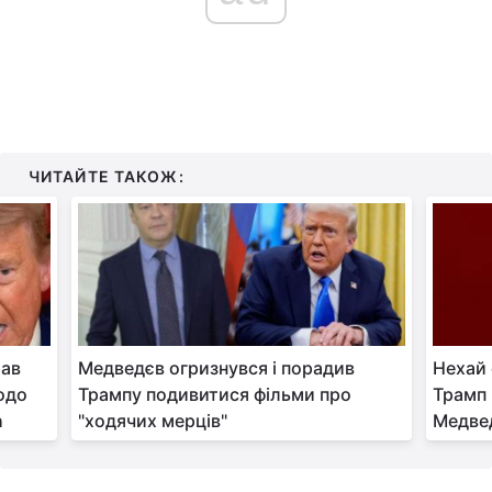
ЧИТАЙТЕ ТАКОЖ:
рав
Медведєв огризнувся і порадив
Нехай 
одо
Трампу подивитися фільми про
Трамп 
h
"ходячих мерців"
Медве