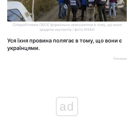
Співробітників ОБСЄ формально звинуватили в тому, що вони
зрадили окупантів / фото УНІАН
Уся їхня провина полягає в тому, що вони є
українцями.
Реклама
ad