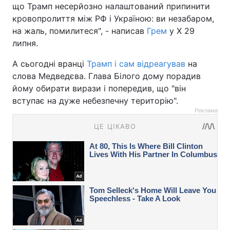
що Трамп несерйозно налаштований припинити
кровопролиття між РФ і Україною: ви незабаром,
на жаль, помилитеся", - написав
Грем
у X 29
липня.
А сьогодні вранці
Трамп і сам відреагував
на
слова Медведєва. Глава Білого дому порадив
йому обирати вирази і попередив, що "він
вступає на дуже небезпечну територію".
Реклама