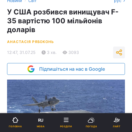
›
Новини
Світ
рус
У США розбився винищувач F-
35 вартістю 100 мільйонів
доларів
АНАСТАСІЯ РЯБОКОНЬ
12:47, 31.07.25
3 хв.
3093
Підпишіться на нас в Google
RU
МОВА
ГОЛОВНА
РОЗДІЛИ
ПОГОДА
ЛАЙТ