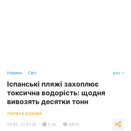
›
Новини
Світ
рус
Іспанські пляжі захоплює
токсична водорість: щодня
вивозять десятки тонн
ЛАРИСА КОЗОВА
14:45, 31.07.25
2 хв.
6802