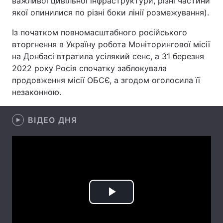
важливої цивільної інфраструктури, різні частини
якої опинилися по різні боки лінії розмежування).
Лонгріди
Із початком повномасштабного російського
вторгнення в Україну робота Моніторингової місії
Відео з Youtube
Статті
на Донбасі втратила усілякий сенс, а 31 березня
2022 року Росія спочатку заблокувала
Інтерв'ю
Думки
продовження місії ОБСЄ, а згодом оголосила її
Архів
Вакансії
незаконною.
Контакти
ВІДЕО ДНЯ
Послуги
Play