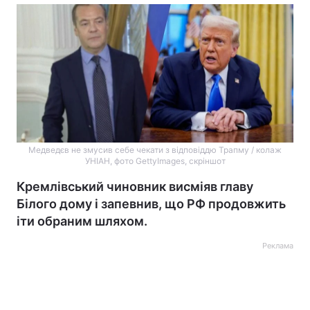
Медведєв не змусив себе чекати з відповіддю Трапму / колаж
УНІАН, фото GettyImages, скріншот
Кремлівський чиновник висміяв главу
Білого дому і запевнив, що РФ продовжить
іти обраним шляхом.
Реклама