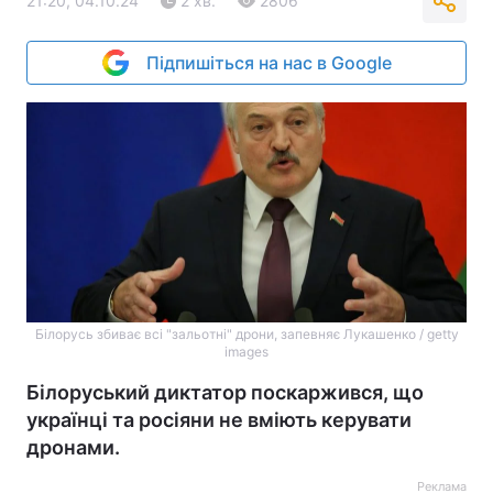
21:20, 04.10.24
2 хв.
2806
Підпишіться на нас в Google
Білорусь збиває всі "зальотні" дрони, запевняє Лукашенко / getty
images
Білоруський диктатор поскаржився, що
українці та росіяни не вміють керувати
дронами.
Реклама