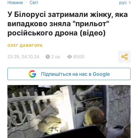
›
Новини
Світ
рус
У Білорусі затримали жінку, яка
випадково зняла "прильот"
російського дрона (відео)
ОЛЕГ ДАВИГОРА
23:29, 04.10.24
2 хв.
6500
Підпишіться на нас в Google