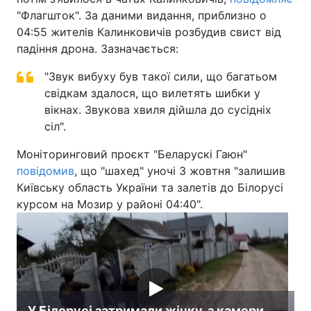
"Флагшток". За даними видання, приблизно о
04:55 жителів Калинковичів розбудив свист від
падіння дрона. Зазначається:
"Звук вибуху був такої сили, що багатьом
свідкам здалося, що вилетять шибки у
вікнах. Звукова хвиля дійшла до сусідніх
сіл".
Моніторинговий проєкт "Беларускі Гаюн"
повідомив
, що "шахед" уночі 3 жовтня "залишив
Київську область України та залетів до Білорусі
курсом на Мозир у районі 04:40".
У Білорусі затримали жінку, з камери