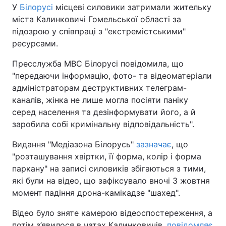
У
Білорусі
місцеві силовики затримали жительку
міста Калинковичі Гомельської області за
підозрою у співпраці з "екстремістськими"
ресурсами.
Пресслужба МВС Білорусі повідомила, що
"передаючи інформацію, фото- та відеоматеріали
адміністраторам деструктивних телеграм-
каналів, жінка не лише могла посіяти паніку
серед населення та дезінформувати його, а й
заробила собі кримінальну відповідальність".
Видання "Медіазона Білорусь"
зазначає
, що
"розташування хвіртки, її форма, колір і форма
паркану" на записі силовиків збігаються з тими,
які були на відео, що зафіксувало вночі 3 жовтня
момент падіння дрона-камікадзе "шахед".
Відео було зняте камерою відеоспостереження, а
потім з’явилося в чатах Калинковичів,
повідомляє