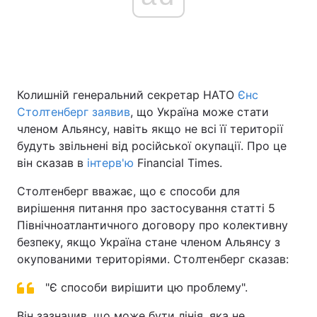
Головна
Війна
Україна
Політика
Колишній генеральний секретар НАТО
Єнс
Столтенберг заявив
, що Україна може стати
Економіка
Світ
членом Альянсу, навіть якщо не всі її території
будуть звільнені від російської окупації. Про це
Спорт
Наука
він сказав в
інтерв'ю
Financial Times.
Техно і зв'язок
Лайт
Столтенберг вважає, що є способи для
вирішення питання про застосування статті 5
Зброя
Інциденти
Північноатлантичного договору про колективну
безпеку, якщо Україна стане членом Альянсу з
Здоров'я
Туризм
окупованими територіями. Столтенберг сказав:
Цікавинки
Погода
"Є способи вирішити цю проблему".
Екологія
Регіони
Він зазначив, що може бути лінія, яка не