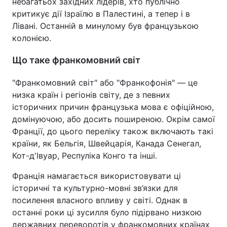
небагатьох західних лідерів, хто публічно
критикує дії Ізраїлю в Палестині, а тепер і в
Лівані. Останній в минулому був французькою
колонією.
Що таке франкомовний світ
"Франкомовний світ" або "Франкофонія" — це
низка країн і регіонів світу, де з певних
історичних причин французька мова є офіційною,
домінуючою, або досить поширеною. Окрім самої
Франції, до цього переліку також включають такі
країни, як Бельгія, Швейцарія, Канада Сенегал,
Кот-д'Івуар, Респуліка Конго та інші.
Франція намагається використовувати ці
історичні та культурно-мовні зв’язки для
посилення власного впливу у світі. Однак в
останні роки ці зусилля було підірвано низкою
державних переворотів у франкомовних країнах