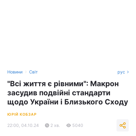
›
Новини
Світ
рус
"Всі життя є рівними": Макрон
засудив подвійні стандарти
щодо України і Близького Сходу
ЮРІЙ КОБЗАР
22:00, 04.10.24
2 хв.
5040