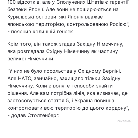
100 відсотків, але у Сполучених Штатів є гарантії
безпеки Японії. Але вони не поширюються на
Тема оформлення
Курильські острови, які Японія вважає
японською територією, контрольованою Росією",
- пояснив колишній генсек.
Крім того, він також згадав Західну Німеччину,
яка розглядала Східну Німеччину як частину
великої Німеччини.
"У них не було посольства у Східному Берліні.
Але НАТО, звичайно, захищало тільки Західну
Німеччину. Коли є воля, є і способи знайти
рішення. Але вам потрібна лінія, яка визначає, де
застосовується стаття 5, і Україна повинна
контролювати всю територію до цього кордону",
- додав Столтенберг.
Реклама