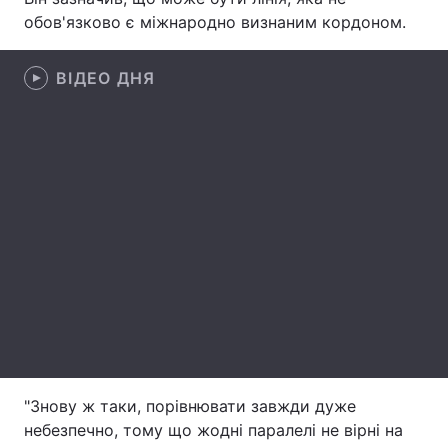
обов'язково є міжнародно визнаним кордоном.
Лонгріди
ВІДЕО ДНЯ
Відео з Youtube
Статті
Інтерв'ю
Думки
Архів
Вакансії
Контакти
Послуги
"Знову ж таки, порівнювати завжди дуже
небезпечно, тому що жодні паралелі не вірні на