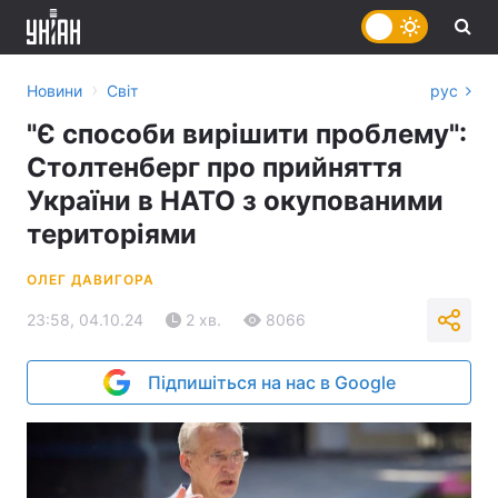
›
Новини
Світ
рус
"Є способи вирішити проблему":
Столтенберг про прийняття
України в НАТО з окупованими
територіями
ОЛЕГ ДАВИГОРА
23:58, 04.10.24
2 хв.
8066
Підпишіться на нас в Google