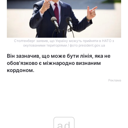
Столтенберг заявив, що Україну можуть прийняти в НАТО з
окупованими територіями / фото president.gov.ua
Він зазначив, що може бути лінія, яка не
обов'язково є міжнародно визнаним
кордоном.
Реклама
ad