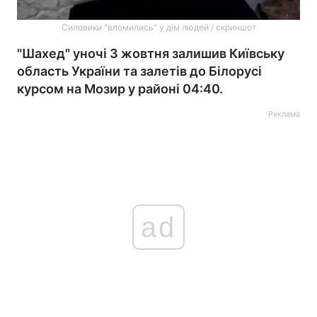
Силовики "вломились" у дім людей / скриншот
"Шахед" уночі 3 жовтня залишив Київську
область України та залетів до Білорусі
курсом на Мозир у районі 04:40.
Реклама
ad