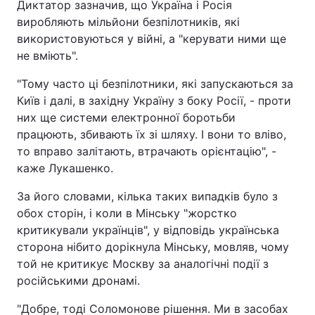
Диктатор зазначив, що Україна і Росія
виробляють мільйони безпілотників, які
використовуються у війні, а "керувати ними ще
не вміють".
"Тому часто ці безпілотники, які запускаються за
Київ і далі, в західну Україну з боку Росії, - проти
них ще системи електронної боротьби
працюють, збивають їх зі шляху. І вони то вліво,
то вправо залітають, втрачають орієнтацію", -
каже Лукашенко.
За його словами, кілька таких випадків було з
обох сторін, і коли в Мінську "жорстко
критикували українців", у відповідь українська
сторона нібито дорікнула Мінську, мовляв, чому
той не критикує Москву за аналогічні події з
російськими дронамі.
"Добре, тоді Соломонове рішення. Ми в засобах