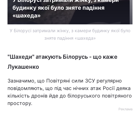
будинку якої було зняте падіння
«шахеда»
У Білорусі затримали жінку, з камери будинку якої було
зняте падіння «шахеда»
"Шахеди" атакують Білорусь - що каже
Лукашенко
Зазначимо, що Повітряні сили ЗСУ регулярно
повідомляють, що під час нічних атак Росії деяка
кількість дронів йде до білоруського повітряного
простору.
Реклама