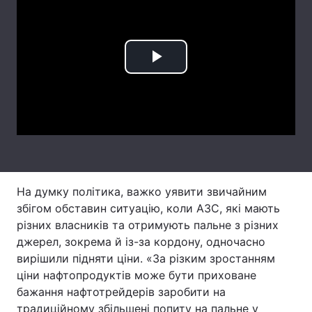
Лонгріди
Відео з Youtube
Статті
Play
Інтерв'ю
Думки
Video
Архів
Вакансії
Контакти
Послуги
На думку політика, важко уявити звичайним
збігом обставин ситуацію, коли АЗС, які мають
різних власників та отримують пальне з різних
джерел, зокрема й із-за кордону, одночасно
вирішили підняти ціни. «За різким зростанням
ціни нафтопродуктів може бути приховане
бажання нафтотрейдерів заробити на
традиційному збільшені попиту на пальне у