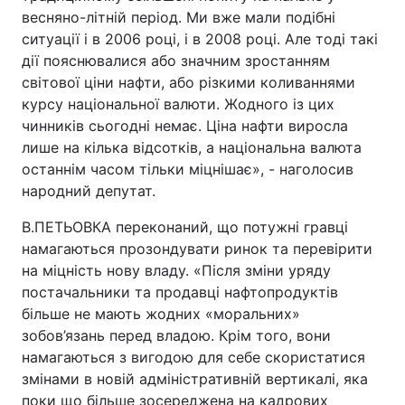
весняно-літній період. Ми вже мали подібні
Тема оформлення
ситуації і в 2006 році, і в 2008 році. Але тоді такі
дії пояснювалися або значним зростанням
світової ціни нафти, або різкими коливаннями
курсу національної валюти. Жодного із цих
чинників сьогодні немає. Ціна нафти виросла
лише на кілька відсотків, а національна валюта
останнім часом тільки міцнішає», - наголосив
народний депутат.
В.ПЕТЬОВКА переконаний, що потужні гравці
намагаються прозондувати ринок та перевірити
на міцність нову владу. «Після зміни уряду
постачальники та продавці нафтопродуктів
більше не мають жодних «моральних»
зобов’язань перед владою. Крім того, вони
намагаються з вигодою для себе скористатися
змінами в новій адміністративній вертикалі, яка
поки що більше зосереджена на кадрових