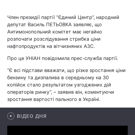
Член президії партії “Єдиний Центр”, народний
депутат Василь ПЕТЬОВКА заявляє, що
Головна
Війна
Антимонопольний комітет має негайно
розпочати розслідування стрибка ціни
Україна
Політика
нафтопродуктів на вітчизняних АЗС.
Економіка
Світ
Про це УНІАН повідомила прес-служба партії.
Спорт
Наука
“Є всі підстави вважати, що різке зростання ціни
бензину та дизпалива в середньому на 30
Техно і зв'язок
Лайт
копійок стало результатом узгоджених дій
операторів ринку”, – заявив він, коментуючи
Зброя
Інциденти
зростання вартості пального в Україні.
Здоров'я
Туризм
ВІДЕО ДНЯ
Цікавинки
Погода
Екологія
Регіони