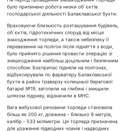
було припинено робота низки об`єктів
господарської діяльності Балаклавської бухти.
Враховуючи близькість розташування будівель,
об`єктів, гідротехнічних споруд від місця
знаходження торпеди, а також небезпеку її
перевезення на полігон після підняття з води,
було прийнято рішення провести операцію зі
знешкодження найбільш доцільним і безпечним
способом. Боєприпас підняли на понтонах,
відбуксирували по фарватеру Балаклавської
бухти в район траверзу колишньої берегової
батареї №19, затопили на глибині і знищили
шляхом підриву, відзначили в МНС.
Вага вибухової речовини торпеди становила
більш як 200 кг, довжина - близько 8 метрів,
калібр - 533 міліметри. Ця торпеда призначена
для ураження підводних човнів і надводних