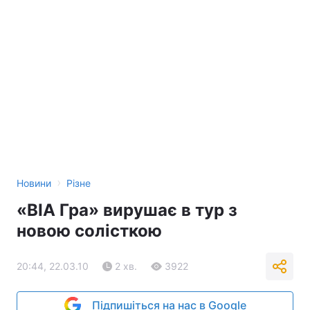
›
Новини
Різне
«ВІА Гра» вирушає в тур з
новою солісткою
20:44, 22.03.10
2 хв.
3922
Підпишіться на нас в Google