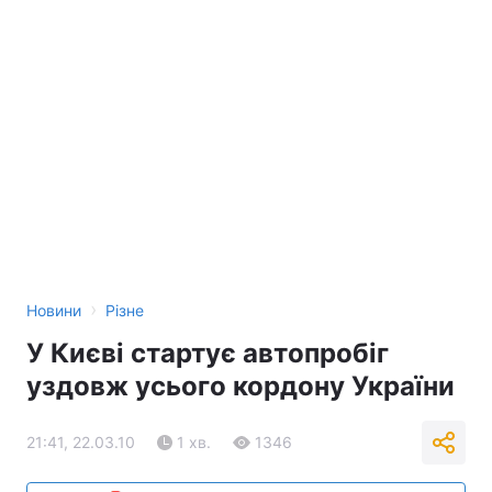
›
Новини
Різне
У Києві стартує автопробіг
уздовж усього кордону України
21:41, 22.03.10
1 хв.
1346