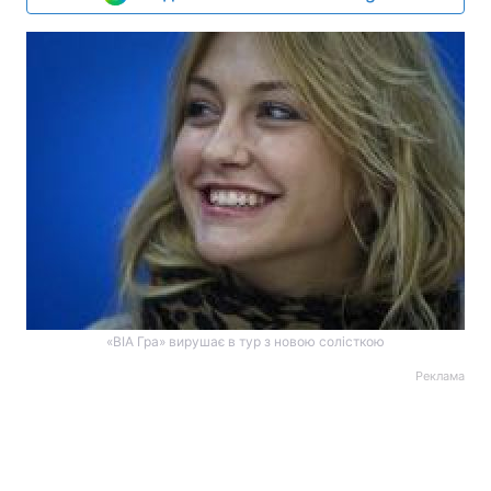
«ВІА Гра» вирушає в тур з новою солісткою
Реклама