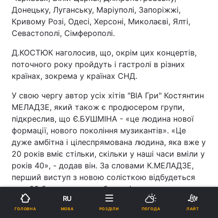
Донецьку, Луганську, Маріуполі, Запоріжжі,
Кривому Розі, Одесі, Херсоні, Миколаєві, Ялті,
Севастополі, Сімферополі.
Д.КОСТЮК наголосив, що, окрім цих концертів,
поточного року пройдуть і гастролі в різних
країнах, зокрема у країнах СНД.
У свою чергу автор усіх хітів "ВІА Гри" Костянтин
МЕЛАДЗЕ, який також є продюсером групи,
підкреслив, що Є.БУШМІНА - «це людина нової
формації, нового покоління музикантів». «Це
дуже амбітна і цілеспрямована людина, яка вже у
20 років вміє стільки, скільки у наші часи вміли у
років 40», - додав він. За словами К.МЕЛАДЗЕ,
перший виступ з новою солісткою відбудеться
вже 30 березня на телебаченні.
RU
Нинішня солістка колективу Тетяна КОТОВА, яка
МОВА
ГОЛОВНА
РОЗДІЛИ
ПОГОДА
ЛАЙТ