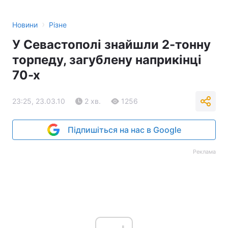
›
Новини
Різне
У Севастополі знайшли 2-тонну
торпеду, загублену наприкінці
70-х
23:25, 23.03.10
2 хв.
1256
Підпишіться на нас в Google
Реклама