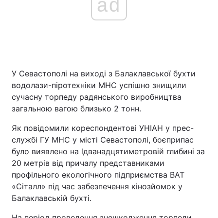
ad
У Севастополі на виході з Балаклавської бухти
водолази-піротехніки МНС успішно знищили
сучасну торпеду радянського виробництва
загальною вагою близько 2 тонн.
Як повідомили кореспондентові УНІАН у прес-
службі ГУ МНС у місті Севастополі, боєприпас
було виявлено на lдванадцятиметровій глибині за
20 метрів від причалу представниками
профільного екологічного підприємства ВАТ
«Сіталл» під час забезпечення кінозйомок у
Балаклавській бухті.
На період проведення знешкодження торпеди