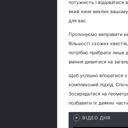
потужність і відірватися 
який кине виклик вашому
для вас.
Пропонуємо виправити неп
більшості схожих квестів,
потрібно прибрати лише д
вміння дивитися на загал
Щоб успішно впоратися з
комплексний підхід. Споч
Зосередьтеся на геометрич
позбавити їх деяких част
ВІДЕО ДНЯ