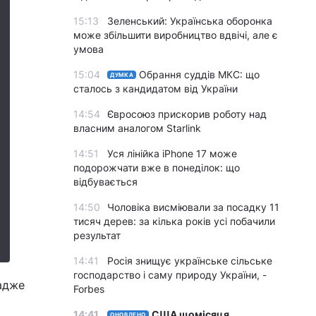
15:13
Зеленський: Українська оборонка
може збільшити виробництво вдвічі, але є
умова
15:04
Обрання суддів МКС: що
ДУМКА
сталось з кандидатом від України
14:54
Євросоюз прискорив роботу над
власним аналогом Starlink
14:51
Уся лінійка iPhone 17 може
подорожчати вже в понеділок: що
відбувається
14:50
Чоловіка висміювали за посадку 11
тисяч дерев: за кілька років усі побачили
результат
14:41
Росія знищує українське сільське
господарство і саму природу України, -
 адже
Forbes
14:41
США щомісяця
ОНОВЛЕНО