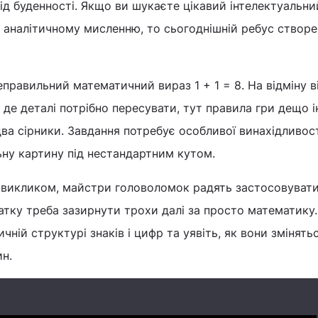
від буденності. Якщо ви шукаєте цікавий інтелектуальни
 аналітичному мисленню, то сьогоднішній ребус створ
равильний математичний вираз 1 + 1 = 8. На відміну в
 де деталі потрібно пересувати, тут правила гри дещо і
ва сірники. Завдання потребує особливої винахідливост
ьну картину під нестандартним кутом.
 викликом, майстри головоломок радять застосовуват
атку треба зазирнути трохи далі за просто математику.
ній структурі знаків і цифр та уявіть, як вони змінять
ин.