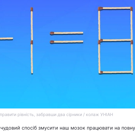
правити рівність, забравши два сірники / колаж УНІАН
 чудовий спосіб змусити наш мозок працювати на повн