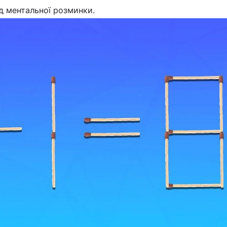
ід ментальної розминки.