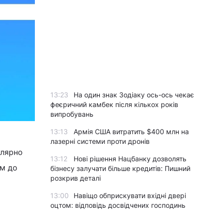
13:23
На один знак Зодіаку ось-ось чекає
феєричний камбек після кількох років
випробувань
13:13
Армія США витратить $400 млн на
лазерні системи проти дронів
улярно
13:12
Нові рішення Нацбанку дозволять
им до
бізнесу залучати більше кредитів: Пишний
розкрив деталі
13:00
Навіщо обприскувати вхідні двері
оцтом: відповідь досвідчених господинь