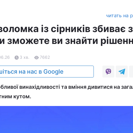
читать на 
оломка із сірників збиває з
чи зможете ви знайти рішен
06.26
3 хв.
7662
іться на нас в Google
бливої винахідливості та вміння дивитися на заг
тним кутом.