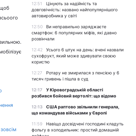
12:51
Цінують за надійність та
 щоб
довговічність: названо найпопулярнішого
автовиробника у світі
 всьоого
12:50
Ви неправильно заряджаєте
смартфон: 6 популярних міфів, які давно
розвінчали
авильною.
12:42
Усього 6 штук на день: вчені назвали
мобілізує
сухофрукт, який може здивувати своєю
користю
12:27
Ротару не змирилася з пенсією у 6
тисяч гривень і пішла в суд
12:17
У Кіровоградській області
р
розбився бойовий вертоліт: що відомо
нення
12:13
США раптово звільнили генерала,
що командував військами у Європі
11:59
Навіщо досвідчені господині кладуть
 зовсім
фольгу в холодильник: простий домашній
лайфхак