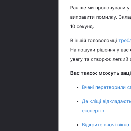
Раніше ми пропонували у 
виправити помилку. Складн
10 секунд.
В іншій головоломці
треба
На пошуки рішення у вас є
увагу та створює легкий
Вас також можуть заці
Вчені перетворили с
Де кліщі відкладают
експертів
Відкрите вночі вікно