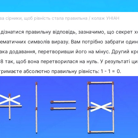
ва сірники, щоб рівність стала правильна / колаж УНІАН
 дізнатися правильну відповідь, зазначимо, що секрет 
ематичних символів виразу. Вам потрібно забрати один
нака додавання, перетворивши його на мінус. Другий кр
8 так, щоб вона перетворилася на нуль. У результаті ци
римаєте абсолютно правильну рівність: 1 - 1 = 0.