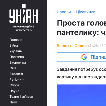
›
Новини
Цікавинки
Проста голов
ІНФОРМАЦІЙНЕ
пантелику: 
АГЕНТСТВО
Головна
Віолетта Орлова
Війна
11:28, 18.
Україна
Підпиш
Політика
Економіка
Світ
Завдання потребує осо
Екологія
картину під нестандар
Регіони
Спорт
Наука
Техно і зв'язок
Лайт