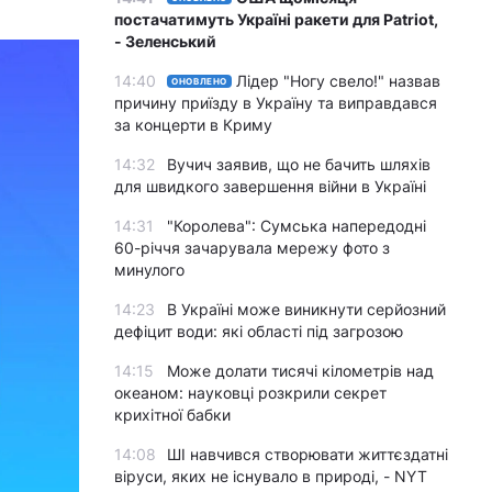
постачатимуть Україні ракети для Patriot,
- Зеленський
14:40
Лідер "Ногу свело!" назвав
ОНОВЛЕНО
причину приїзду в Україну та виправдався
за концерти в Криму
14:32
Вучич заявив, що не бачить шляхів
для швидкого завершення війни в Україні
14:31
"Королева": Сумська напередодні
60-річчя зачарувала мережу фото з
минулого
14:23
В Україні може виникнути серйозний
дефіцит води: які області під загрозою
14:15
Може долати тисячі кілометрів над
океаном: науковці розкрили секрет
крихітної бабки
14:08
ШІ навчився створювати життєздатні
віруси, яких не існувало в природі, - NYT