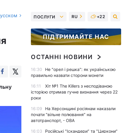
русском
RU
+22
ПОСЛУГИ
ПІДТРИМАЙТЕ НАС
ня
ОСТАННІ НОВИНИ
16:30
Не "орел і решка": як українською
правильно назвати сторони монети
16:11
Хіт №1 The Killers з несподіваною
альну
історією отримав гучне визнання через 22
роки
16:09
На Херсонщині росіянам наказали
почати "вільне полювання" на
автотранспорт, - ОВА
16:03
Російські "Іскандери" та "Циркони"