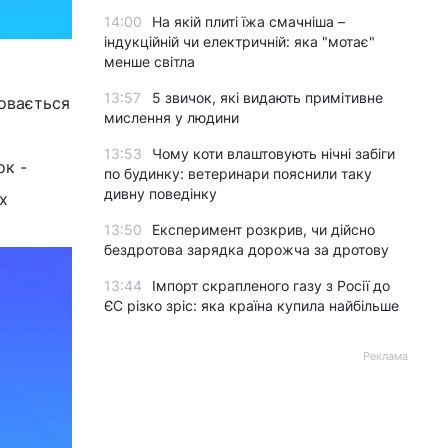
14:00
На якій плиті їжа смачніша –
індукційній чи електричній: яка "мотає"
менше світла
13:57
5 звичок, які видають примітивне
ховається
мислення у людини
13:53
Чому коти влаштовують нічні забіги
ок -
по будинку: ветеринари пояснили таку
дивну поведінку
х
13:50
Експеримент розкрив, чи дійсно
бездротова зарядка дорожча за дротову
13:44
Імпорт скрапленого газу з Росії до
ЄС різко зріс: яка країна купила найбільше
Реклама