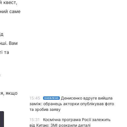
й квест,
ений саме
ід
нші. Вам
і та
и
ся, якщо
15:45
Денисенко вдруге вийшла
ОНОВЛЕНО
заміж: обранець акторки опублікував фото
та зробив заяву
15:31
Космічна програма Росії залежить
від Китаю: ЗМІ розкрили деталі