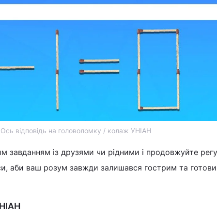
Ось відповідь на головоломку / колаж УНІАН
им завданням із друзями чи рідними і продовжуйте рег
си, аби ваш розум завжди залишався гострим та готов
УНІАН