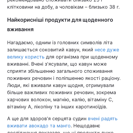
клітковини на добу, а чоловікам – близько 38 г.
Найкорисніші продукти для щоденного
вживання
Нагадаємо, одним із головних символів літа
залишається соковитий кавун, який
несе дуже
велику користь
для організма при щоденному
вживанні. Вчені з'ясували, що кавун може
сприяти збільшенню загального споживання
поживних речовин і поліпшенню якості раціону.
Люди, які вживали кавун щодня, отримували
більше важливих поживних речовин, зокрема
харчових волокон, магнію, калію, вітаміну C,
вітаміну A, лікопіну та інших каротиноїдів.
А ще для здоров'я серцята судин
вчені радять
вживати авокадо та манго
. Нещодавнє
дослідження показало, що ці продукти дуже