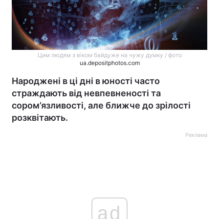
Цим людям з віком байдуже на чужу думку / фото
ua.depositphotos.com
Народжені в ці дні в юності часто
страждають від невпевненості та
сором’язливості, але ближче до зрілості
розквітають.
Реклама
ad