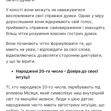
У юності вони можуть не наважуватися
висловлювати свої справжні думки. Однак у міру
дорослішання вони відкривають свій голос,
приймають справжнє самовираження і знаходять
більш чітке розуміння власних гострих думок.
Вони починають чітко формулювати те, що
мають на увазі, і відповідати за свої слова,
відмовляючись дозволяти стороннім диктувати,
у що їм вірити.
Народжені 20-го числа – Довіра до своєї
інтуїції
Ті, хто народився 20-го числа, перебувають під
впливом Місяця, який символізує наш внутрішній
світ та емоційні нюанси. Люди з цією датою
народження часто мають загострену інтуїцію, що
робить їх дуже чутливими до оточення та свого