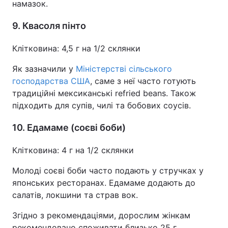
намазок.
9. Квасоля пінто
Клітковина: 4,5 г на 1/2 склянки
Як зазначили у
Міністерстві сільського
господарства США
, саме з неї часто готують
традиційні мексиканські refried beans. Також
підходить для супів, чилі та бобових соусів.
10. Едамаме (соєві боби)
Клітковина: 4 г на 1/2 склянки
Молоді соєві боби часто подають у стручках у
японських ресторанах. Едамаме додають до
салатів, локшини та страв вок.
Згідно з рекомендаціями, дорослим жінкам
рекомендовано споживати близько 25 г