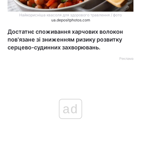
Найкорисніша квасоля для здорового травлення / фото
ua.depositphotos.com
Достатнє споживання харчових волокон
пов'язане зі зниженням ризику розвитку
серцево-судинних захворювань.
Реклама
ad