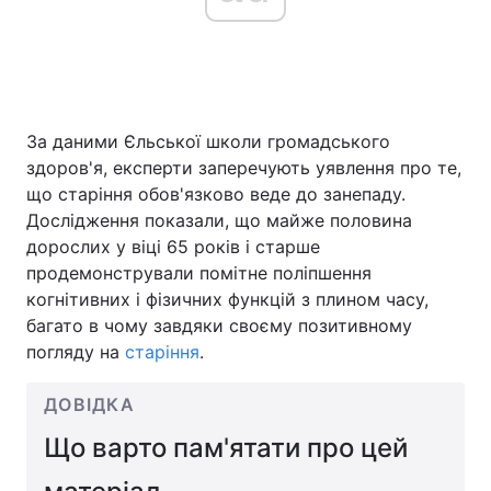
Головна
Війна
За даними Єльської школи громадського
Україна
Політика
здоров'я, експерти заперечують уявлення про те,
Економіка
Світ
що старіння обов'язково веде до занепаду.
Дослідження показали, що майже половина
Спорт
Наука
дорослих у віці 65 років і старше
продемонстрували помітне поліпшення
Техно і зв'язок
Лайт
когнітивних і фізичних функцій з плином часу,
багато в чому завдяки своєму позитивному
Зброя
Інциденти
погляду на
старіння
.
Здоров'я
Туризм
ДОВІДКА
Цікавинки
Погода
Що варто пам'ятати про цей
Екологія
Регіони