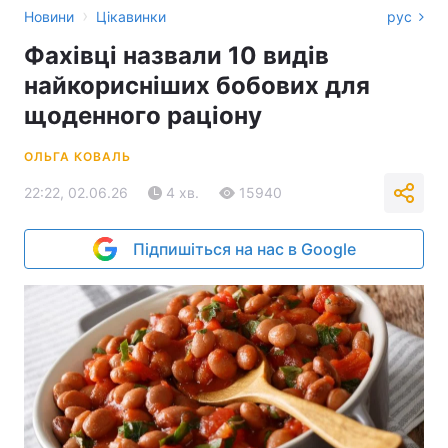
›
Новини
Цікавинки
рус
Фахівці назвали 10 видів
найкорисніших бобових для
щоденного раціону
ОЛЬГА КОВАЛЬ
22:22, 02.06.26
4 хв.
15940
Підпишіться на нас в Google