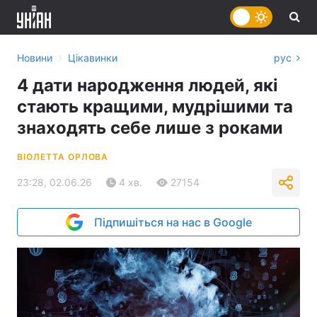
›
Новини
Цікавинки
рус
4 дати народження людей, які
стають кращими, мудрішими та
знаходять себе лише з роками
ВІОЛЕТТА ОРЛОВА
23:28, 02.06.26
4 хв.
27154
Підпишіться на нас в Google