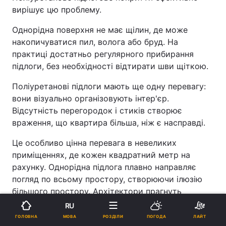
вирішує цю проблему.
Однорідна поверхня не має щілин, де може
накопичуватися пил, волога або бруд. На
практиці достатньо регулярного прибирання
підлоги, без необхідності відтирати шви щіткою.
Поліуретанові підлоги мають ще одну перевагу:
вони візуально організовують інтер'єр.
Відсутність перегородок і стиків створює
враження, що квартира більша, ніж є насправді.
Це особливо цінна перевага в невеликих
приміщеннях, де кожен квадратний метр на
рахунку. Однорідна підлога плавно направляє
погляд по всьому простору, створюючи ілюзію
більшого простору. Архітектори прагнуть
використовувати цей ефект у квартирах з
RU
відкритим плануванням житлових зон.
МОВА
ГОЛОВНА
РОЗДІЛИ
ПОГОДА
ЛАЙТ
Реклама