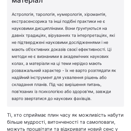
матеріал
Лонгріди
Астрологія, тарологія, нумерологія, хіромантія,
екстрасенсорика та інші подібні практики не є
Відео з Youtube
Статті
науковими дисциплінами. Вони ґрунтуються на
давніх традиціях, віруваннях та інтерпретаціях, які
Інтерв'ю
Думки
не підтверджені науковими дослідженнями і не
мають об'єктивних доказів своєї ефективності. Ці
Архів
Вакансії
методи не є визнаними в академічних наукових
колах, а матеріали на ці теми нерідко мають
Контакти
розважальний характер - їх не варто розглядати як
надійний інструмент для ухвалення рішень або
Послуги
складання планів. Під час вирішення питань,
пов'язаних із психологією або здоров'ям, завжди
варто звертатися до наукових фахівців.
Ті, хто сприймає плин часу як можливість набути
більше мудрості, витонченості та самоповаги,
можуть процвітати та відкривати новий сенс у