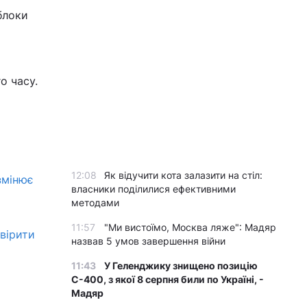
блоки
о часу.
12:08
Як відучити кота залазити на стіл:
змінює
власники поділилися ефективними
методами
11:57
"Ми вистоїмо, Москва ляже": Мадяр
овірити
назвав 5 умов завершення війни
11:43
У Геленджику знищено позицію
С-400, з якої 8 серпня били по Україні, -
Мадяр