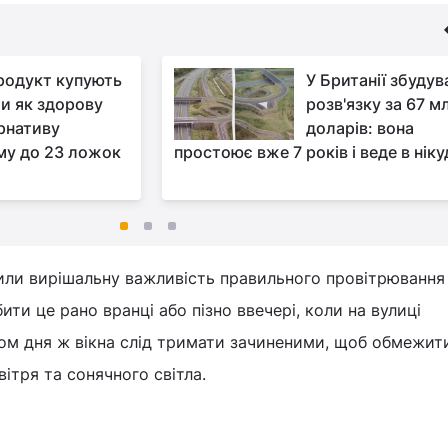
родукт купують
У Британії збуду
и як здорову
розв'язку за 67 м
рнативу
доларів: вона
му до 23 ложок
простоює вже 7 років і веде в нік
или вирішальну важливість правильного провітрювання
ти це рано вранці або пізно ввечері, коли на вулиці
ом дня ж вікна слід тримати зачиненими, щоб обмежит
ітря та сонячного світла.