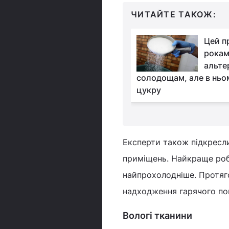
ЧИТАЙТЕ ТАКОЖ:
Садівникам
Цей п
рекомендують
рокам
розсипати в саду
альте
рець чилі: для чого він
солодощам, але в ньо
цукру
Експерти також підкресл
приміщень. Найкраще роби
найпрохолодніше. Протяг
надходження гарячого пов
Вологі тканини