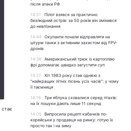
після атаки РФ
14:51
Пілот взявся за практично
безлюдний острів: за 50 років він змінився
до невпізнання
14:44
Окупанти почали відправляти на
штурм танки з активним захистом від FPV-
дронів
14:38
Американський трюк із картоплею
фрі допомагає швидко загустити суп
14:27
Хіт 1983 року став однією з
"найкращих літніх пісень усіх часів": у чому
її таємниця
14:16
Три яблука сховалися серед птахів:
на їх пошуки дають лише 11 секунд
 стає
14:05
Випросила рецепт кабачків по-
,
корейськи у продавця на ринку: готую їх
просто так і на зиму