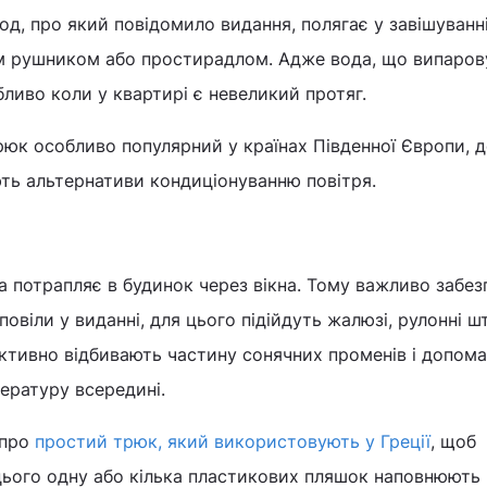
д, про який повідомило видання, полягає у завішуванн
им рушником або простирадлом. Адже вода, що випаров
ливо коли у квартирі є невеликий протяг.
трюк особливо популярний у країнах Південної Європи, д
ь альтернативи кондиціонуванню повітря.
а потрапляє в будинок через вікна. Тому важливо забез
повіли у виданні, для цього підійдуть жалюзі, рулонні 
ктивно відбивають частину сонячних променів і допом
ературу всередині.
 про
простий трюк, який використовують у Греції
, щоб
цього одну або кілька пластикових пляшок наповнюють