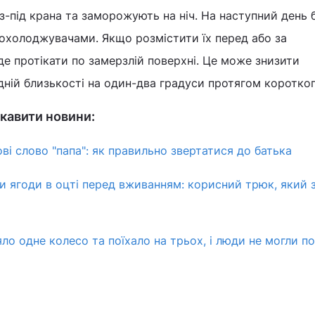
-під крана та заморожують на ніч. На наступний день 
охолоджувачами. Якщо розмістити їх перед або за
де протікати по замерзлій поверхні. Це може знизити
ній близькості на один-два градуси протягом коротког
кавити новини:
ові слово "папа": як правильно звертатися до батька
и ягоди в оцті перед вживанням: корисний трюк, який 
ло одне колесо та поїхало на трьох, і люди не могли п