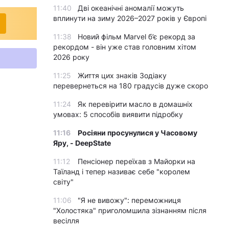
11:40
Дві океанічні аномалії можуть
вплинути на зиму 2026–2027 років у Європі
11:38
Новий фільм Marvel б’є рекорд за
рекордом - він уже став головним хітом
2026 року
11:25
Життя цих знаків Зодіаку
перевернеться на 180 градусів дуже скоро
11:24
Як перевірити масло в домашніх
умовах: 5 способів виявити підробку
11:16
Росіяни просунулися у Часовому
Яру, - DeepState
11:12
Пенсіонер переїхав з Майорки на
Таїланд і тепер називає себе "королем
світу"
11:06
"Я не вивожу": переможниця
"Холостяка" приголомшила зізнанням після
весілля