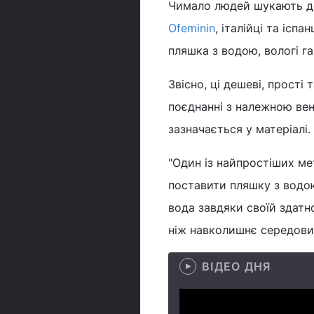
Чимало людей шукають д
Ofeminin
, італійці та ісп
пляшка з водою, вологі га
Звісно, ці дешеві, прості
поєднанні з належною вен
зазначається у матеріалі.
"Один із найпростіших мет
поставити пляшку з водою
вода завдяки своїй здатн
ніж навколишнє середовищ
ВІДЕО ДНЯ