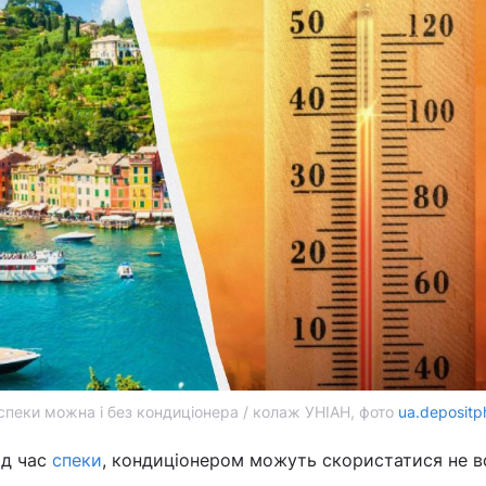
спеки можна і без кондиціонера / колаж УНІАН, фото
ua.depositp
ід час
спеки
, кондиціонером можуть скористатися не вс