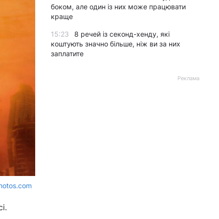
боком, але один із них може працювати
краще
15:23
8 речей із секонд-хенду, які
коштують значно більше, ніж ви за них
заплатите
Реклама
hotos.com
і.