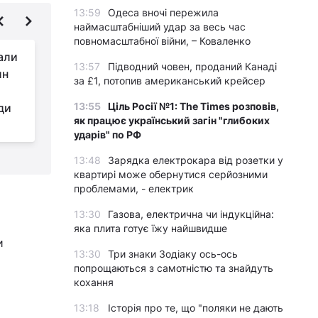
13:59
Одеса вночі пережила
наймасштабніший удар за весь час
повномасштабної війни, – Коваленко
вали
Садівникам
13:57
Підводний човен, проданий Канаді
лн
рекомендують
за £1, потопив американський крейсер
розсипати в саду
13:55
Ціль Росії №1: The Times розповів,
уди
мелений перець чилі: для чого він
с
як працює український загін "глибоких
потрібен
ц
ударів" по РФ
13:48
Зарядка електрокара від розетки у
квартирі може обернутися серйозними
проблемами, - електрик
13:30
Газова, електрична чи індукційна:
яка плита готує їжу найшвидше
и
13:30
Три знаки Зодіаку ось-ось
попрощаються з самотністю та знайдуть
кохання
13:18
Історія про те, що "поляки не дають