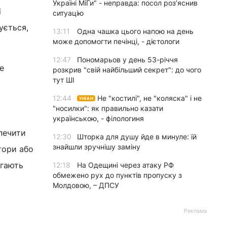
Україні МіГи" - неправда: посол роз’яснив
і
ситуацію
ується,
13:11
Одна чашка цього напою на день
може допомогти печінці, - дієтологи
12:47
Пономарьов у день 53-річчя
е
розкрив "свій найбільший секрет": до чого
тут ШІ
12:44
Не "костилі", не "коляска" і не
УНІАН
"носилки": як правильно казати
українською, - філологиня
печити
12:30
Шторка для душу йде в минуле: їй
знайшли зручнішу заміну
штори або
агають
12:18
На Одещині через атаку РФ
обмежено рух до пунктів пропуску з
Молдовою, – ДПСУ
Реклама