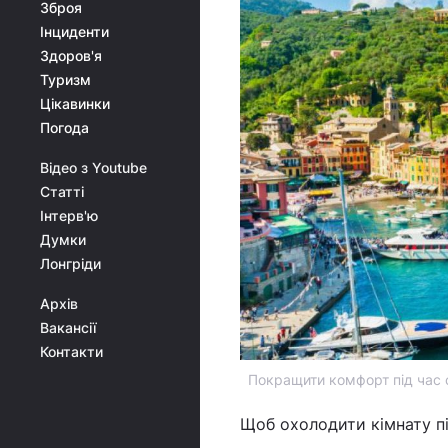
Зброя
Інциденти
Здоров'я
Туризм
Цікавинки
Погода
Відео з Youtube
Статті
Інтерв'ю
Думки
Лонгріди
Архів
Вакансії
Контакти
Покращити комфорт під час 
Щоб охолодити кімнату п