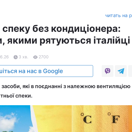
читать на 
 спеку без кондиціонера:
, якими рятуються італійці
06.26
3 хв.
2700
іться на нас в Google
і засоби, які в поєднанні з належною вентиляціє
тньої спеки.