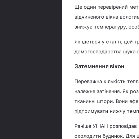
Ще один перевірений мето
відчиненого вікна волог
знижує температуру, особ
Як ідеться у статті, цей 
домогосподарства шукают
Затемнення вікон
Переважна кількість тепл
належне затінення. Як роз
тканинні штори. Вони ефе
підтримувати нижчу темп
Раніше УНІАН розповідав
охолодити будинок. Для 