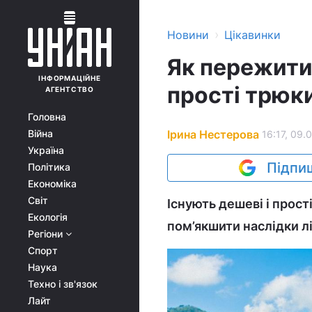
›
Новини
Цікавинки
Як пережити
ІНФОРМАЦІЙНЕ
прості трюки
АГЕНТСТВО
Головна
Ірина Нестерова
Війна
16:17, 09.
Україна
Підпиш
Політика
Економіка
Світ
Існують дешеві і прост
Екологія
пом’якшити наслідки лі
Регіони
Спорт
Наука
Техно і зв'язок
Лайт