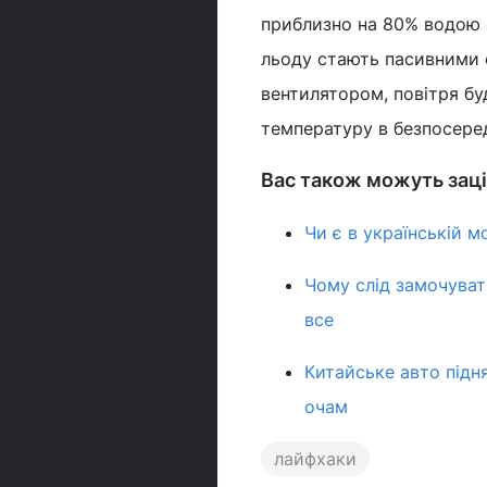
приблизно на 80% водою з
льоду стають пасивними 
вентилятором, повітря бу
температуру в безпосеред
Вас також можуть заці
Чи є в українській м
Чому слід замочуват
все
Китайське авто підня
очам
лайфхаки