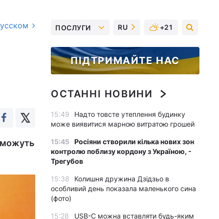
русском
RU
+21
ПОСЛУГИ
ПІДТРИМАЙТЕ НАС
ОСТАННІ НОВИНИ
15:49
Надто товсте утеплення будинку
може виявитися марною витратою грошей
15:45
Росіяни створили кілька нових зон
ю можуть
контролю поблизу кордону з Україною, -
Трегубов
15:38
Колишня дружина Дзідзьо в
особливий день показала маленького сина
(фото)
15:28
USB-C можна вставляти будь-яким