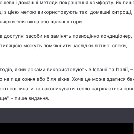
ешевші домашні методи покращення комфорту. Як пиш
анці з цією метою використовують такі домашні хитрощі,
нчірки біля вікна або щільні штори.
 та доступні засоби не замінять повноцінно кондиціонер, 
тиляцією можуть пом’якшити наслідки літньої спеки,
одів, який роками використовують в Іспанії та Італії, –
 на підвіконня або біля вікна. Хоча це може здатися ба
ості поглинати та накопичувати тепло нагрівається пові
е", - пише видання.