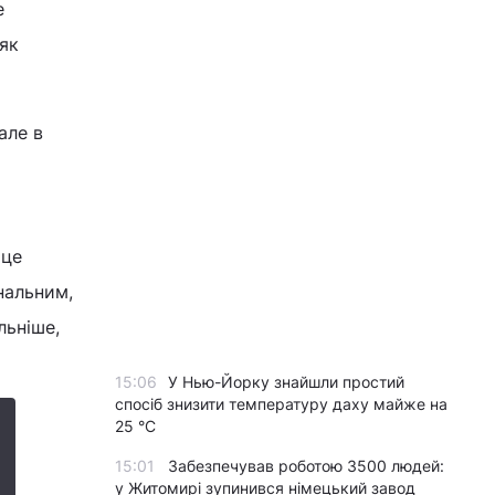
е
 як
але в
 це
нальним,
льніше,
15:06
У Нью-Йорку знайшли простий
спосіб знизити температуру даху майже на
25 °C
15:01
Забезпечував роботою 3500 людей:
у Житомирі зупинився німецький завод