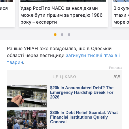
лися
Удар Росії по ЧАЕС за наслідками
В окуп
а
може бути гіршим за трагедію 1986
птахи 
року – експерти
море о
Раніше УНІАН вже повідомляв, що в Одеській
області через пестициди
загинули тисячі птахів і
тварин
.
Реклама