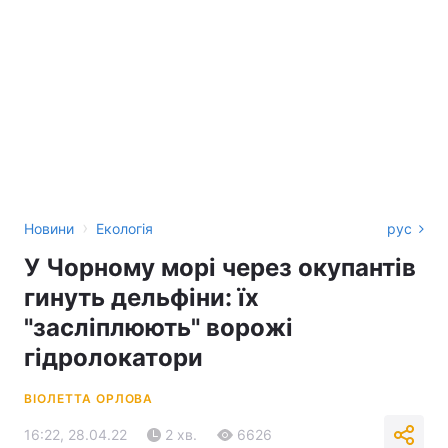
›
Новини
Екологія
рус
У Чорному морі через окупантів
гинуть дельфіни: їх
"засліплюють" ворожі
гідролокатори
ВІОЛЕТТА ОРЛОВА
16:22, 28.04.22
2 хв.
6626