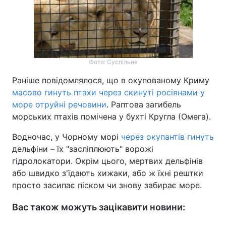
Фото: Суспільне
Раніше повідомлялося, що в окупованому Криму
масово гинуть птахи через скинуті росіянами у
море отруйні речовини
. Раптова загибель
морських птахів помічена у бухті Кругла (Омега).
Водночас, у Чорному морі
через окупантів гинуть
дельфіни – їх "засліплюють" ворожі
гідролокатори. Окрім цього, мертвих дельфінів
або швидко з'їдають хижаки, або ж їхні рештки
просто засипає піском чи знову забирає море.
Вас також можуть зацікавити новини: