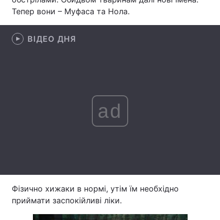
Тепер вони – Муфаса та Нола.
Лонгріди
ВІДЕО ДНЯ
Відео з Youtube
Статті
Інтерв'ю
Думки
Архів
Вакансії
ad
Контакти
Послуги
Фізично хижаки в нормі, утім їм необхідно
приймати заспокійливі ліки.