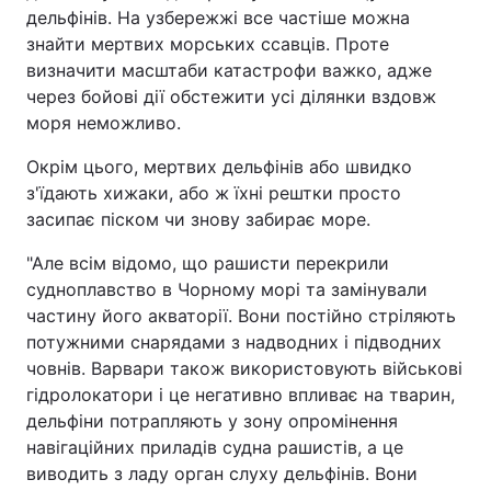
дельфінів. На узбережжі все частіше можна
знайти мертвих морських ссавців. Проте
визначити масштаби катастрофи важко, адже
через бойові дії обстежити усі ділянки вздовж
моря неможливо.
Окрім цього, мертвих дельфінів або швидко
з'їдають хижаки, або ж їхні рештки просто
засипає піском чи знову забирає море.
"Але всім відомо, що рашисти перекрили
судноплавство в Чорному морі та замінували
частину його акваторії. Вони постійно стріляють
потужними снарядами з надводних і підводних
човнів. Варвари також використовують військові
гідролокатори і це негативно впливає на тварин,
дельфіни потрапляють у зону опромінення
навігаційних приладів судна рашистів, а це
виводить з ладу орган слуху дельфінів. Вони