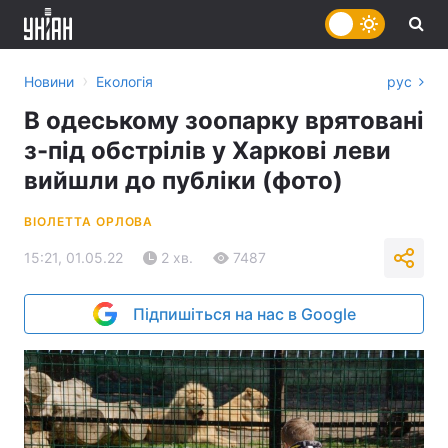
›
Новини
Екологія
рус
В одеському зоопарку врятовані
з-під обстрілів у Харкові леви
вийшли до публіки (фото)
ВІОЛЕТТА ОРЛОВА
15:21, 01.05.22
2 хв.
7487
Підпишіться на нас в Google