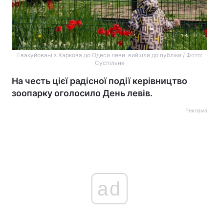
Евакуйовані з Харкова до Одеси леви вийшли до публіки / Фото:
Суспільне
На честь цієї радісної події керівництво
зоопарку оголосило День левів.
Реклама
ad