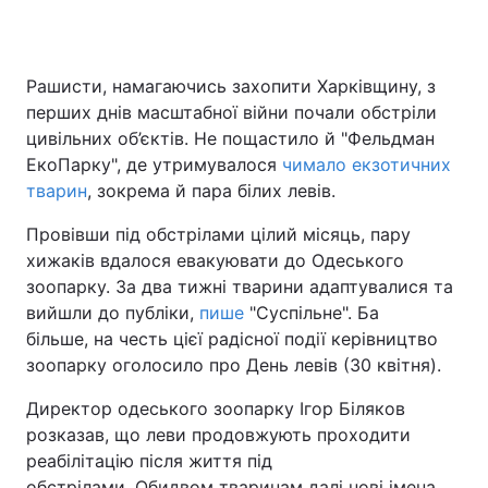
Рашисти, намагаючись захопити Харківщину, з
Головна
Війна
перших днів масштабної війни почали обстріли
цивільних об’єктів. Не пощастило й "Фельдман
Україна
Політика
ЕкоПарку", де утримувалося
чимало екзотичних
тварин
Економіка
, зокрема й пара білих левів.
Світ
Провівши під обстрілами цілий місяць, пару
Спорт
Наука
хижаків вдалося евакуювати до Одеського
зоопарку. За два тижні тварини адаптувалися та
Техно і зв'язок
Лайт
вийшли до публіки,
пише
"Суспільне". Ба
Зброя
Інциденти
більше, на честь цієї радісної події керівництво
зоопарку оголосило про День левів (30 квітня).
Здоров'я
Туризм
Директор одеського зоопарку Ігор Біляков
Цікавинки
Погода
розказав, що леви продовжують проходити
реабілітацію після життя під
Екологія
Регіони
обстрілами. Обидвом тваринам далі нові імена.