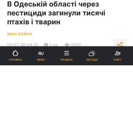
В Одеській області через
пестициди загинули тисячі
птахів і тварин
ІВАН БОЙКО
03:57, 28.04.22
2 хв.
7800
RU
МОВА
ГОЛОВНА
РОЗДІЛИ
ПОГОДА
ЛАЙТ
Підпишіться на нас в Google