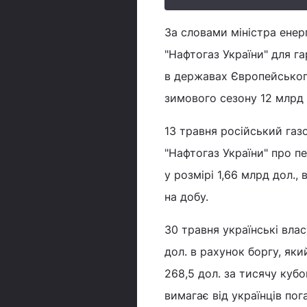
За словами міністра енер
"Нафтогаз України" для га
в державах Європейськог
зимового сезону 12 млрд 
13 травня російський газ
"Нафтогаз України" про п
у розмірі 1,66 млрд дол.,
на добу.
30 травня українські вла
дол. в рахунок боргу, яки
268,5 дол. за тисячу кубо
вимагає від українців пог