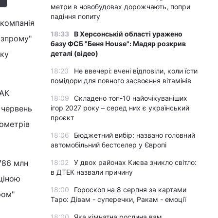
метри в новобудовах дорожчають, попри
падіння попиту
 компанія
18:33
В Херсонській області уражено
азпрому"
базу ФСБ "Беня House": Мадяр розкрив
тку
деталі (відео)
18:20
Не ввечері: вчені відповіли, коли їсти
помідори для повного засвоєння вітамінів
НАК
18:09
Складено топ-10 найочікуваніших
 червень
ігор 2027 року – серед них є український
проєкт
бометрів
18:06
Бюджетний вибір: названо головний
автомобільний бестселер у Європі
786 млн
18:02
У двох районах Києва зникло світло:
в ДТЕК назвали причину
 ціною
18:00
Гороскоп на 8 серпня за картами
ром"
Таро: Дівам - суперечки, Ракам - емоції
18:00
Яка кімнатна рослина вам