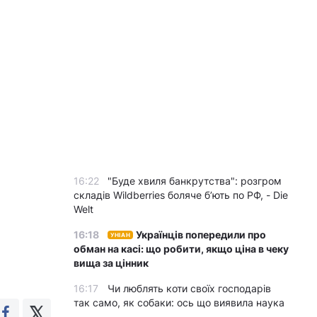
16:22
"Буде хвиля банкрутства": розгром
складів Wildberries боляче бʼють по РФ, - Die
Welt
16:18
Українців попередили про
УНІАН
обман на касі: що робити, якщо ціна в чеку
вища за цінник
16:17
Чи люблять коти своїх господарів
так само, як собаки: ось що виявила наука