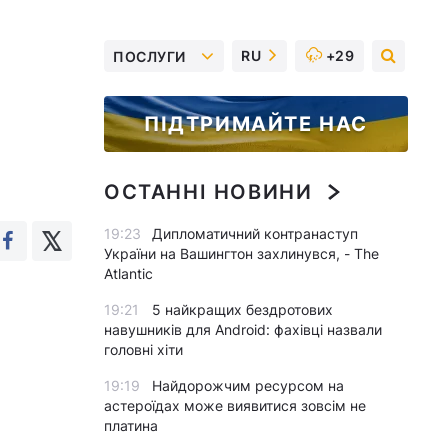
RU
+29
ПОСЛУГИ
ПІДТРИМАЙТЕ НАС
ОСТАННІ НОВИНИ
19:23
Дипломатичний контранаступ
України на Вашингтон захлинувся, - The
Atlantic
19:21
5 найкращих бездротових
навушників для Android: фахівці назвали
головні хіти
19:19
Найдорожчим ресурсом на
астероїдах може виявитися зовсім не
платина