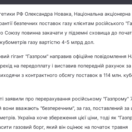
гетики РФ Олександра Новака, Національна акціонерна
рантії безпечних поставок газу клієнтам російського "Г
о Союзу повинна закачати у підземні сховища до поча
кубометрів газу вартістю 4-5 млрд дол.
овий гігант "Газпром" направив офіційне повідомлення 
ерехід на передоплату і виставив попередній рахунок за
 виходячи з контрактного обсягу поставок в 114 млн. ку
сті заявили про перерахування російському "Газпрому" 
й вони вважають "безперечним", за газ, поставлений за
метрів. Україна хоче збереження цієї ціни, тоді як "Газп
асити газовий борг, який він оцінює на початок травня