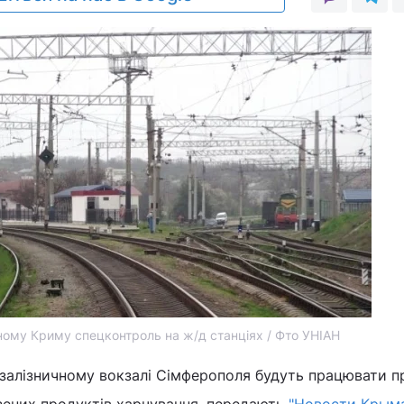
ному Криму спецконтроль на ж/д станціях / Фто УНІАН
а залізничному вокзалі Сімферополя будуть працювати п