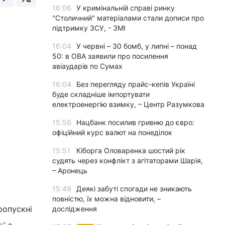
16:06
У кримінальній справі ринку
"Столичний" матеріалами стали дописи про
підтримку ЗСУ, - ЗМІ
16:04
У червні – 30 бомб, у липні – понад
50: в ОВА заявили про посилення
авіаударів по Сумах
16:04
Без перегляду прайс-кепів Україні
буде складніше імпортувати
електроенергію взимку, – Центр Разумкова
15:56
Нацбанк посилив гривню до євро:
офіційний курс валют на понеділок
15:51
Кіборга Оловаренка шостий рік
судять через конфлікт з агітаторами Шарія,
– Аронець
15:49
Деякі забуті спогади не зникають
повністю, їх можна відновити, –
ропускні
дослідження