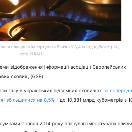
авня планував імпортувати близько 3,4 млрд кубометрів /
Фото УНІАН
теми відображення інформації асоціації Європейських
ових сховищ (GSE).
аси газу в українських підземних сховищах
за попередн
ня) збільшилися на 8,5%
- до 10,881 млрд кубометрів з 1
дсумками травня 2014 року планував імпортувати близь