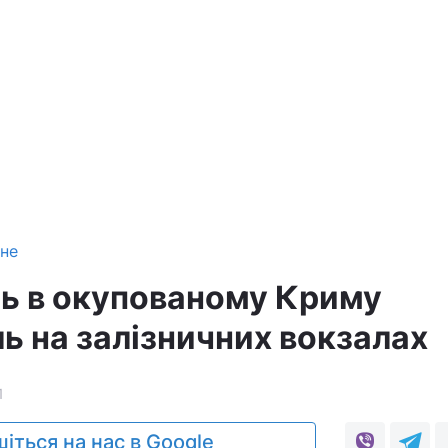
зне
ть в окупованому Криму
ь на залізничних вокзалах
1
іться на нас в Google