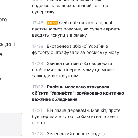
подобається: психологічний тест на
суперсилу
ого
17:48
Фейкові знижки та цінові
УНІАН
пастки: юрист розкрив, як супермаркети
вводять покупців в оману
сь до 1
17:39
Екстренера збірної України з
футболу оштрафували за російську мову
я
17:29
Звичка постійно обговорювати
проблеми з партнером: чому це може
зашкодити стосункам
ю
17:27
Росіяни масовано атакували
обʼєкти "Укрнафти": зруйновано критично
важливе обладнання
17:21
Він лазив деревами, мов кіт, проте
був першим в історії собакою на планеті
(фото)
17:18
Зеленський вперше поїде з