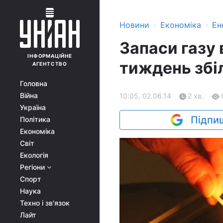
›
›
Новини
Економіка
Ен
Запаси газу 
ІНФОРМАЦІЙНЕ
тиждень збі
АГЕНТСТВО
Головна
Війна
10:05, 02.06.14
2 хв.
Україна
Підпиш
Політика
Економіка
Світ
Екологія
Регіони
Спорт
Наука
Техно і зв'язок
Лайт