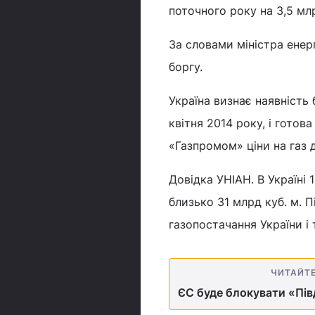
поточного року на 3,5 мл
За словами міністра енер
боргу.
Україна визнає наявність 
квітня 2014 року, і готов
«Газпромом» ціни на газ д
Довідка УНІАН. В Україні
близько 31 млрд куб. м. 
газопостачання України і 
ЧИТАЙТ
ЄС буде блокувати «Півд