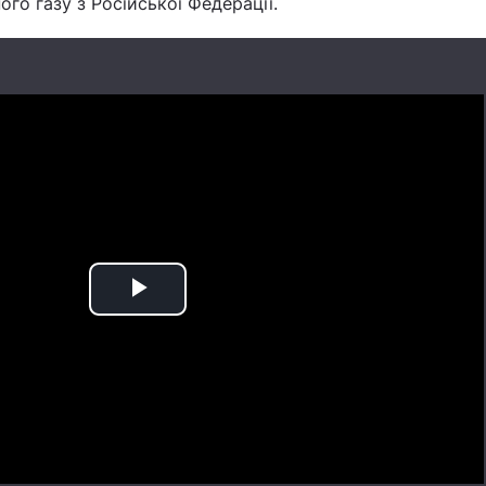
го газу з Російської Федерації.
Play
Video