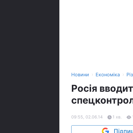
›
›
Новини
Економіка
Рі
Росія вводи
спецконтрол
09:55, 02.06.14
1 хв.
Підпиш