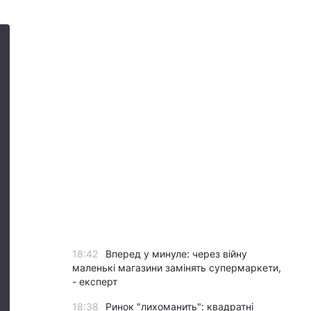
18:42
Вперед у минуле: через війну
маленькі магазини замінять супермаркети,
- експерт
18:38
Ринок "лихоманить": квадратні