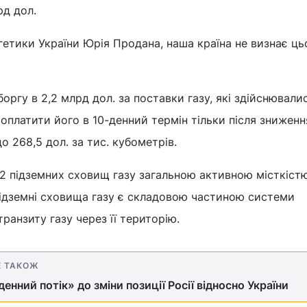
рд дол.
гетики України Юрія Продана, наша країна не визнає ць
боргу в 2,2 млрд дол. за поставки газу, які здійснювали
а оплатити його в 10-денний термін тільки після зниженн
о 268,5 дол. за тис. кубометрів.
 12 підземних сховищ газу загальною активною місткіст
Підземні сховища газу є складовою частиною системи
транзиту газу через її територію.
Е ТАКОЖ
енний потік» до зміни позиції Росії відносно України