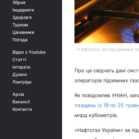
Зброя
Інциденти
Здоров'я
Туризм
Цікавинки
Погода
«Нафтогаз» за підсумками тр
Відео з Youtube
Статті
Інтерв'ю
Про це свідчать дані сис
Думки
операторів підземних газ
Лонгріди
Архів
Як повідомляв УНІАН, зап
Вакансії
тиждень (з 19 по 25 трав
Контакти
млрд кубометрів.
«Нафтогаз України» за пі