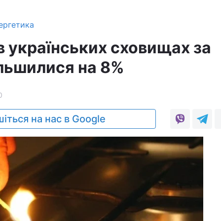
ергетика
в українських сховищах за
льшилися на 8%
0
іться на нас в Google