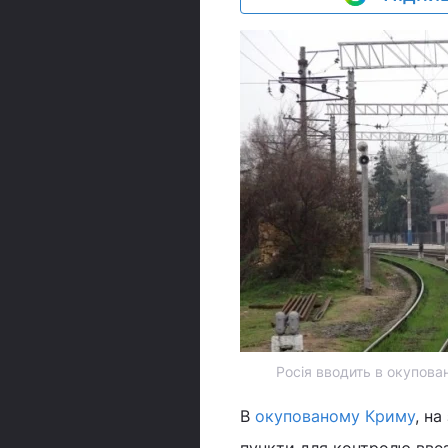
Росія вводить в окупова
В
окупованому Криму
, н