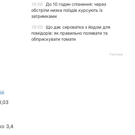
19:06
До 10 годин спізнення: через
обстріли низка поїздів курсують із
затримками
19:00
Що дає сироватка з йодом для
помідорів: як правильно поливати та
обприскувати томати
Реклама
ій
0,03
ко 3,4