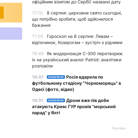
офіційним візитом до Сербії: названо дату
17:10
8 серпня: церковне свято сьогодні,
що потрібно зробити, щоб здійснилося
бажання
17:00
Гороскоп на 8 серпня: Левам –
відпочинок, Козерогам – зустріч з рідними
16:49
Як модернізація С-300 перетворює
їх на український аналог Patriot: аналітики
розповіли
16:37
Росія вдарила по
ОНОВЛЕНО
футбольному стадіону "Чорноморець" в
Одесі (фото, відео)
16:31
Дрони вже пів доби
ОНОВЛЕНО
атакують Крим: ГУР провів "морський
парад" у Ялті
Реклама