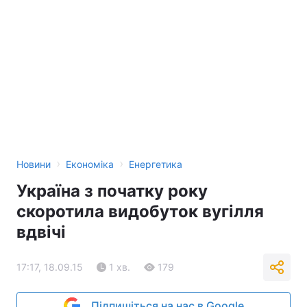
›
›
Новини
Економіка
Енергетика
Україна з початку року
скоротила видобуток вугілля
вдвічі
17:17, 18.09.15
1 хв.
179
Підпишіться на нас в Google