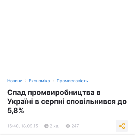
›
›
Новини
Економіка
Промисловість
Спад промвиробництва в
Україні в серпні сповільнився до
5,8%
16:40, 18.09.15
2 хв.
247