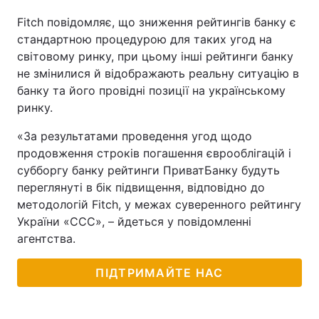
Fitch повідомляє, що зниження рейтингів банку є
стандартною процедурою для таких угод на
світовому ринку, при цьому інші рейтинги банку
Головна
Війна
не змінилися й відображають реальну ситуацію в
банку та його провідні позиції на українському
Україна
Політика
ринку.
Економіка
Світ
«За результатами проведення угод щодо
продовження строків погашення єврооблігацій і
Спорт
Наука
субборгу банку рейтинги ПриватБанку будуть
переглянуті в бік підвищення, відповідно до
Техно і зв'язок
Лайт
методологій Fitch, у межах суверенного рейтингу
Зброя
Інциденти
України «ССС», – йдеться у повідомленні
агентства.
Здоров'я
Туризм
ПІДТРИМАЙТЕ НАС
Цікавинки
Погода
Екологія
Регіони