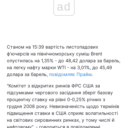
ad
Станом на 15:39 вартість листопадових
ф'ючерсів на північноморську суміш Brent
опустилась на 1,35% - до 48,42 долара за барель,
на легку нафту марки WTI - на 3,01%, до 45,49
долара за барель,
повідомляє Прайм
.
"Комітет з відкритих ринків ФРС США за
підсумками чергового засідання зберіг базову
процентну ставку на рівні 0-0,25% річних з
грудня 2008 року. Невизначеність щодо термінів
підвищення ставки в США сприяє волатильності
на світових сировинних ринках, у тому числі й
нафтовому", - говориться в повідомленні.