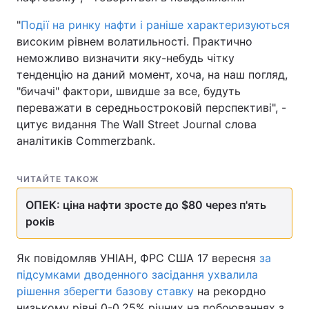
"
Події на ринку нафти і раніше характеризуються
високим рівнем волатильності. Практично
неможливо визначити яку-небудь чітку
тенденцію на даний момент, хоча, на наш погляд,
"бичачі" фактори, швидше за все, будуть
переважати в середньостроковій перспективі", -
цитує видання The Wall Street Journal слова
аналітиків Commerzbank.
ЧИТАЙТЕ ТАКОЖ
ОПЕК: ціна нафти зросте до $80 через п'ять
років
Як повідомляв УНІАН, ФРС США 17 вересня
за
підсумками дводенного засідання ухвалила
рішення зберегти базову ставку
на рекордно
низькому рівні 0-0,25% річних на побоюваннях з