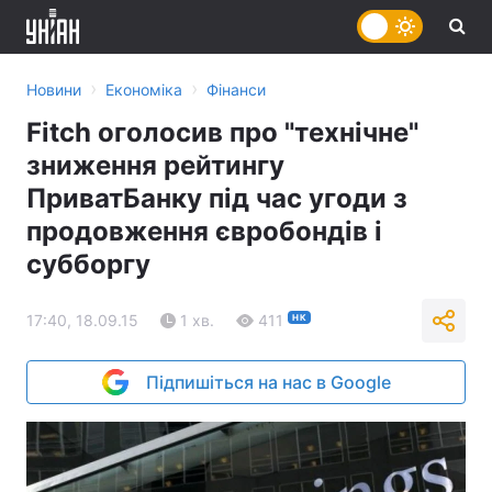
›
›
Новини
Економіка
Фінанси
Fitch оголосив про "технічне"
зниження рейтингу
ПриватБанку під час угоди з
продовження євробондів і
субборгу
17:40, 18.09.15
1 хв.
411
НК
Підпишіться на нас в Google