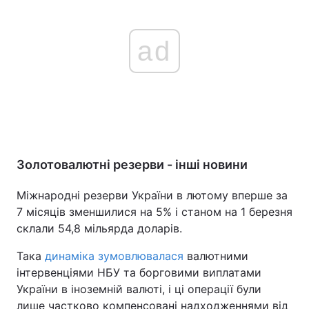
ad
Золотовалютні резерви - інші новини
Міжнародні резерви України в лютому вперше за
7 місяців зменшилися на 5% і станом на 1 березня
склали 54,8 мільярда доларів.
Така
динаміка зумовлювалася
валютними
інтервенціями НБУ та борговими виплатами
України в іноземній валюті, і ці операції були
лише частково компенсовані надходженнями від