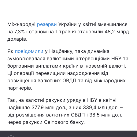
Міжнародні
резерви
України у квітні зменшилися
Головна
Війна
на 7,3% і станом на 1 травня становили 48,2 млрд
доларів.
Україна
Політика
Як
повідомили
у Нацбанку, така динаміка
Економіка
Світ
зумовлювалася валютними інтервенціями НБУ та
борговими виплатами країни в іноземній валюті.
Спорт
Наука
Ці операції перевищили надходження від
розміщення валютних ОВДП та від міжнародних
Техно і зв'язок
Лайт
партнерів.
Зброя
Інциденти
Так, на валютні рахунки уряду в НБУ в квітні
надійшло 377,9 млн дол., з них 339,4 млн дол. –
Здоров'я
Туризм
від розміщення валютних ОВДП і 38,5 млн дол.–
Цікавинки
Погода
через рахунки Світового банку.
Екологія
Регіони