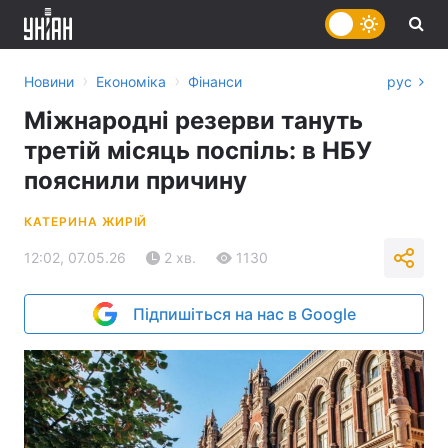
›
›
Новини
Економіка
Фінанси
рус
Міжнародні резерви тануть
третій місяць поспіль: в НБУ
пояснили причину
КАТЕРИНА ЖИРІЙ
12:02, 07.05.26
2 хв.
1130
Підпишіться на нас в Google