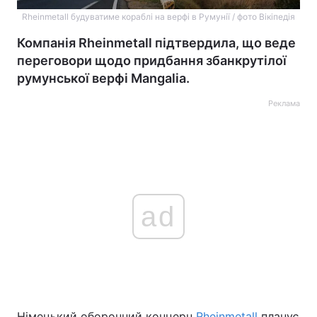
Rheinmetall будуватиме кораблі на верфі в Румунії / фото Вікіпедія
Компанія Rheinmetall підтвердила, що веде
переговори щодо придбання збанкрутілої
румунської верфі Mangalia.
Реклама
ad
Німецький оборонний концерн
Rheinmetall
планує