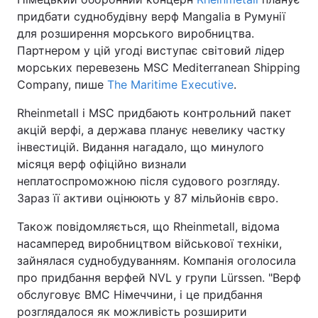
придбати суднобудівну верф Mangalia в Румунії
для розширення морського виробництва.
Партнером у цій угоді виступає світовий лідер
морських перевезень MSC Mediterranean Shipping
Company, пише
The Maritime Executive
.
Rheinmetall і MSC придбають контрольний пакет
акцій верфі, а держава планує невелику частку
інвестицій. Видання нагадало, що минулого
місяця верф офіційно визнали
неплатоспроможною після судового розгляду.
Зараз її активи оцінюють у 87 мільйонів євро.
Також повідомляється, що Rheinmetall, відома
насамперед виробництвом військової техніки,
зайнялася суднобудуванням. Компанія оголосила
про придбання верфей NVL у групи Lürssen. "Верф
обслуговує ВМС Німеччини, і це придбання
розглядалося як можливість розширити