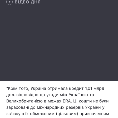
ВІДЕО ДНЯ
Лонгріди
Відео з Youtube
Статті
Інтерв'ю
Думки
Архів
Вакансії
Контакти
Послуги
"Крім того, Україна отримала кредит 1,01 млрд
дол. відповідно до угоди між Україною та
Великобританією в межах ERA. Ці кошти не були
зараховані до міжнародних резервів України у
зв’язку з їх обмеженим (цільовим) призначенням