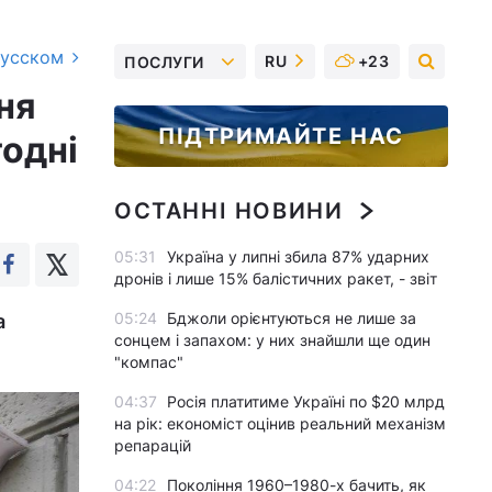
русском
RU
+23
ПОСЛУГИ
ня
ПІДТРИМАЙТЕ НАС
годні
ОСТАННІ НОВИНИ
05:31
Україна у липні збила 87% ударних
дронів і лише 15% балістичних ракет, - звіт
05:24
Бджоли орієнтуються не лише за
а
сонцем і запахом: у них знайшли ще один
"компас"
04:37
Росія платитиме Україні по $20 млрд
на рік: економіст оцінив реальний механізм
репарацій
04:22
Покоління 1960–1980-х бачить, як