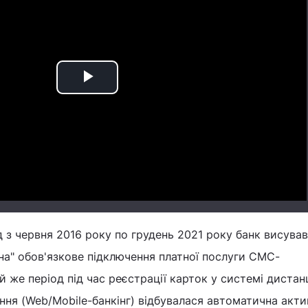
Play
Video
д з червня 2016 року по грудень 2021 року банк висува
а" обов'язкове підключення платної послуги СМС-
й же період під час реєстрації карток у системі дистан
ння (Web/Mobile-банкінг) відбувалася автоматична акти