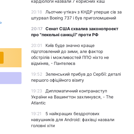
кардіологи назвали 7 корисних каш
20:18
Льотчик-утікач з КНДР уперше сів за
штурвал Boeing 737 і був приголомшений
ь
20:17
Сенат США схвалив законопроект
про "пекельні санкції" проти РФ
20:01
Київ буде значно краще
підготовлений до зими, але фактор
обстрілів і можливостей ППО ніхто не
відміняв, - Пантелеєв
19:52
Зеленський прибув до Сербії: деталі
першого офіційного візиту
19:23
Дипломатичний контранаступ
України на Вашингтон захлинувся, - The
Atlantic
19:21
5 найкращих бездротових
навушників для Android: фахівці назвали
головні хіти