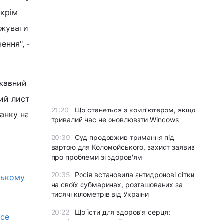
Окрім
ржувати
ення", -
жавний
ий лист
21:20
Що станеться з комп’ютером, якщо
анку на
тривалий час не оновлювати Windows
20:39
Суд продовжив тримання під
вартою для Коломойського, захист заявив
про проблеми зі здоров'ям
20:35
Росія встановила антидронові сітки
ському
на своїх субмаринах, розташованих за
тисячі кілометрів від України
20:22
Що їсти для здоров’я серця:
все