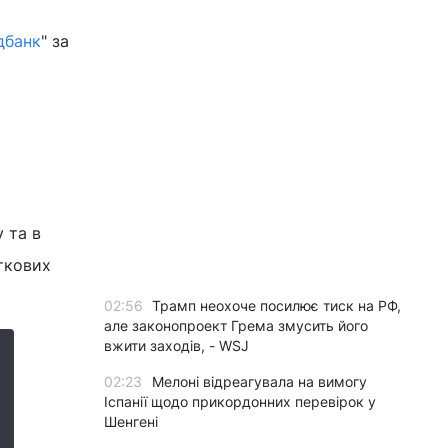
дбанк
" за
 та в
ткових
02:56
Трамп неохоче посилює тиск на РФ,
але законопроект Грема змусить його
вжити заходів, - WSJ
02:23
Мелоні відреагувала на вимогу
Іспанії щодо прикордонних перевірок у
Шенгені