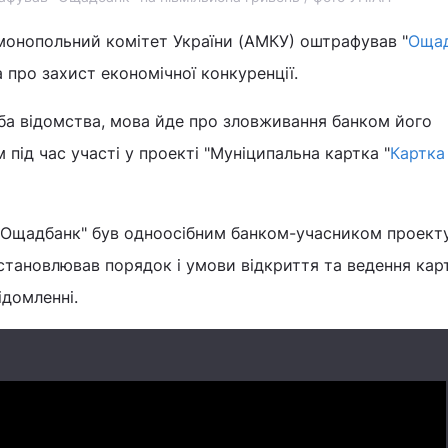
имонопольний комітет України (АМКУ) оштрафував "
Оща
про захист економічної конкуренції.
а відомства, мова йде про зловживання банком його
ід час участі у проекті "Муніципальна картка "
Картка
 "Ощадбанк" був одноосібним банком-учасником проекту
становлював порядок і умови відкриття та ведення кар
ідомленні.