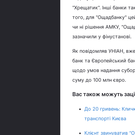
"Хрещатик". Інші банки т
того, для "Ощадбанку" це
чи ні рішення АМКУ, "Оща
зазначили у фінустанові.
Як повідомляв УНІАН, вж
банк та Європейський бан
щодо умов надання суборд
суму до 100 млн євро.
Вас також можуть заці
До 20 гривень: Клич
транспорті Києва
Клієнт звинуватив "О