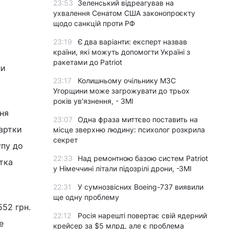
23:53
Зеленський відреагував на
ухвалення Сенатом США законопроєкту
щодо санкцій проти РФ
23:19
Є два варіанти: експерт назвав
країни, які можуть допомогти Україні з
ракетами до Patriot
ли
23:17
Колишньому очільнику МЗС
Угорщини може загрожувати до трьох
років ув'язнення, - ЗМІ
ня
23:07
Одна фраза миттєво поставить на
артки
місце зверхню людину: психолог розкрила
секрет
упу до
22:33
Над ремонтною базою систем Patriot
тка
у Німеччині літали підозрілі дрони, -ЗМІ
22:31
У сумнозвісних Boeing-737 виявили
ще одну проблему
52 грн.
22:12
Росія нарешті повертає свій ядерний
е
крейсер за $5 млрд, але є проблема