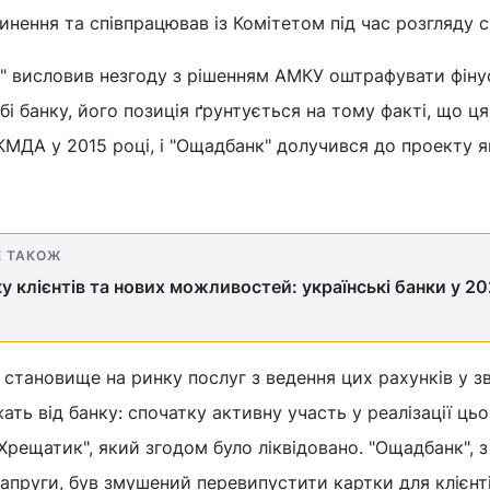
инення та співпрацював із Комітетом під час розгляду с
 висловив незгоду з рішенням АМКУ оштрафувати фіну
і банку, його позиція ґрунтується на тому факті, що ця
МДА у 2015 році, і "Ощадбанк" долучився до проекту я
Е ТАКОЖ
у клієнтів та нових можливостей: українські банки у 20
становище на ринку послуг з ведення цих рахунків у зв
ать від банку: спочатку активну участь у реалізації цьо
Хрещатик", який згодом було ліквідовано. "Ощадбанк", 
апруги, був змушений перевипустити картки для клієнт