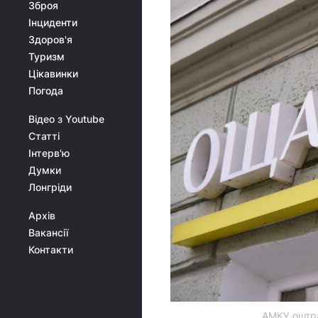
Зброя
Інциденти
Здоров'я
Туризм
Цікавинки
Погода
Відео з Youtube
Статті
Інтерв'ю
Думки
Лонгріди
Архів
Вакансії
Контакти
АМКУ оштра