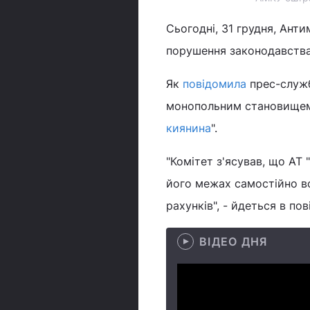
Сьогодні, 31 грудня, Ант
порушення законодавства 
Як
повідомила
прес-служб
монопольним становищем п
киянина
".
"Комітет з'ясував, що АТ
його межах самостійно в
рахунків", - йдеться в пов
ВІДЕО ДНЯ