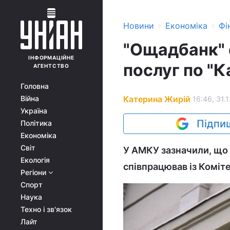
›
›
Новини
Економіка
Фі
"Ощадбанк" 
ІНФОРМАЦІЙНЕ
послуг по "К
АГЕНТСТВО
Головна
Катерина Жирій
Війна
16:46, 31.1
Україна
Підпиш
Політика
Економіка
Світ
У АМКУ зазначили, що 
Екологія
співпрацював із Коміте
Регіони
Спорт
Наука
Техно і зв'язок
Лайт