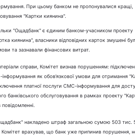
ормування. При цьому банком не пропонувалися кращі,
овування "Картки киянина".
кільки "Ощадбанк" є єдиним банком-учасником проекту
ртка киянина", власники відповідних карток змушені бу
ови та зазнавали фінансових витрат.
теріали справи, Комітет визнав порушенням: підключен
-інформування як обов’язкової умови для отримання "К
дключення платної послуги СМС-інформування для дост
го банківського обслуговування в рамках проекту "Кар
в повідомленні.
Ощадбанк" накладено штраф загальною сумою 503 тис. 5
 Комітет врахував, що банк уже припинив порушення, н