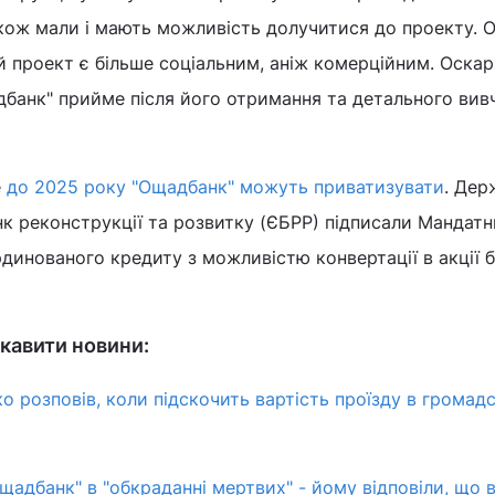
акож мали і мають можливість долучитися до проекту. 
й проект є більше соціальним, аніж комерційним. Оска
дбанк" прийме після його отримання та детального вивч
е
до 2025 року "Ощадбанк" можуть приватизувати
. Дер
к реконструкції та розвитку (ЄБРР) підписали Мандатн
инованого кредиту з можливістю конвертації в акції б
кавити новини:
ко розповів, коли підскочить вартість проїзду в громад
щадбанк" в "обкраданні мертвих" - йому відповіли, що 