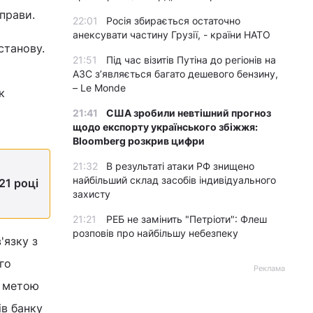
прави.
22:01
Росія збирається остаточно
анексувати частину Грузії, - країни НАТО
станову.
21:51
Під час візитів Путіна до регіонів на
АЗС з’являється багато дешевого бензину,
– Le Monde
к
21:41
США зробили невтішний прогноз
щодо експорту українського збіжжя:
Bloomberg розкрив цифри
21:32
В результаті атаки РФ знищено
найбільший склад засобів індивідуального
21 році
захисту
21:21
РЕБ не замінить "Петріоти": Флеш
розповів про найбільшу небезпеку
'язку з
го
Реклама
з метою
ів банку