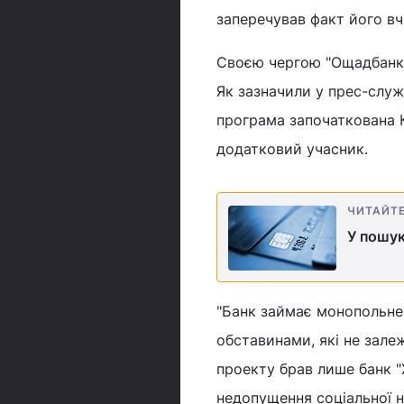
заперечував факт його вч
Своєю чергою "Ощадбанк"
Як зазначили у прес-служб
програма започаткована К
додатковий учасник.
ЧИТАЙТ
У пошук
"Банк займає монопольне 
обставинами, які не залеж
проекту брав лише банк "
недопущення соціальної н