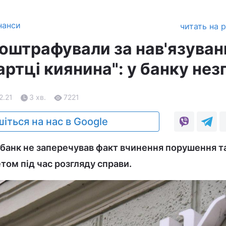
нанси
читать на 
оштрафували за нав'язуван
артці киянина": у банку нез
2.21
3 хв.
7221
іться на нас в Google
банк не заперечував факт вчинення порушення т
том під час розгляду справи.