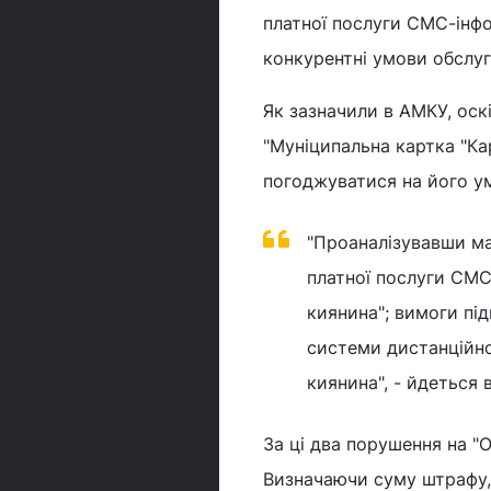
платної послуги СМС-інф
конкурентні умови обслуг
Як зазначили в АМКУ, ос
"Муніципальна картка "Ка
погоджуватися на його ум
"Проаналізувавши ма
платної послуги СМС
киянина"; вимоги пі
системи дистанційно
киянина", - йдеться 
За ці два порушення на "
Визначаючи суму штрафу,