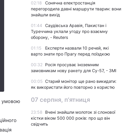
02:18
Сонячна електростанція
перегородила давні маршрути тварин: вони
знайшли вихід
01:44
Саудівська Аравія, Пакистан і
Туреччина уклали угоду про взаємну
оборону, - Reuters
01:15
Експерти назвали 10 речей, які
варто знати про Прагу перед поїздкою
00:32
Росія просуває іноземним
замовникам нову ракету для Су-57, - ЗМІ
00:05
Старий монітор ще рано викидати:
як використати його повторно з користю
07 серпня, п'ятниця
в умовою
23:58
Вчені знайшли молоток зі слонової
кістки віком 500 000 років: про що він
ційного
свідчить
вація