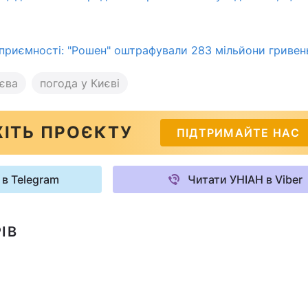
приємності: "Рошен" оштрафували 283 мільйони гривен
єва
погода у Києві
ІТЬ ПРОЄКТУ
ПІДТРИМАЙТЕ НАС
 в Telegram
Читати УНІАН в Viber
ІВ