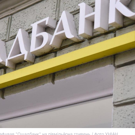
фував "Ощадбанк" на півмільйона гривень / фото УНІАН