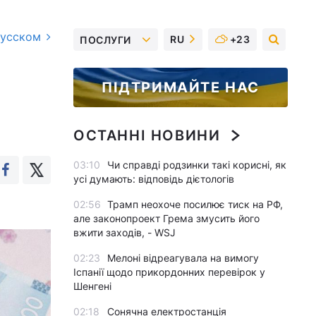
русском
RU
+23
ПОСЛУГИ
ПІДТРИМАЙТЕ НАС
ОСТАННІ НОВИНИ
03:10
Чи справді родзинки такі корисні, як
усі думають: відповідь дієтологів
02:56
Трамп неохоче посилює тиск на РФ,
але законопроект Грема змусить його
вжити заходів, - WSJ
02:23
Мелоні відреагувала на вимогу
Іспанії щодо прикордонних перевірок у
Шенгені
02:18
Сонячна електростанція