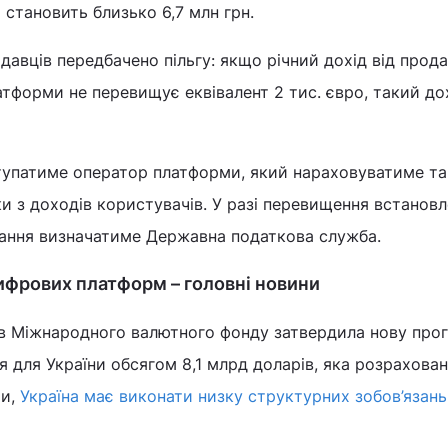
і становить близько 6,7 млн грн.
давців передбачено пільгу: якщо річний дохід від прод
атформи не перевищує еквівалент 2 тис. євро, такий до
упатиме оператор платформи, який нараховуватиме та
 з доходів користувачів. У разі перевищення встанов
язання визначатиме Державна податкова служба.
ифрових платформ – головні новини
в Міжнародного валютного фонду затвердила нову про
 для України обсягом 8,1 млрд доларів, яка розрахован
ми,
Україна має виконати низку структурних зобов’язань