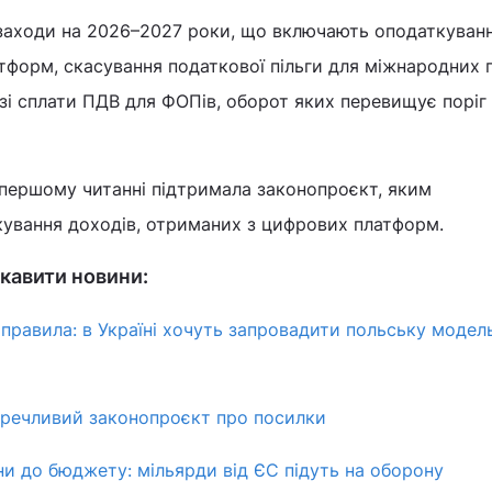
 заходи на 2026–2027 роки, що включають оподаткуван
тформ, скасування податкової пільги для міжнародних 
 зі сплати ПДВ для ФОПів, оборот яких перевищує поріг 
 першому читанні підтримала законопроєкт, яким
ування доходів, отриманих з цифрових платформ.
кавити новини:
правила: в Україні хочуть запровадити польську модел
еречливий законопроєкт про посилки
ни до бюджету: мільярди від ЄС підуть на оборону