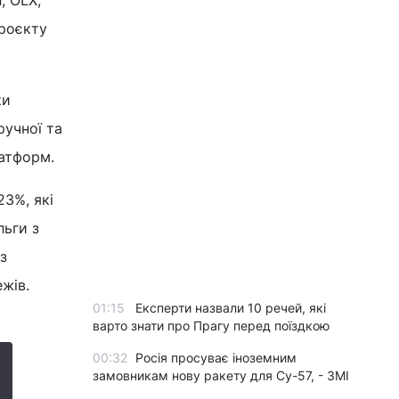
, OLX,
проєкту
ки
ручної та
латформ.
23%, які
льги з
з
жів.
01:15
Експерти назвали 10 речей, які
варто знати про Прагу перед поїздкою
00:32
Росія просуває іноземним
замовникам нову ракету для Су-57, - ЗМІ