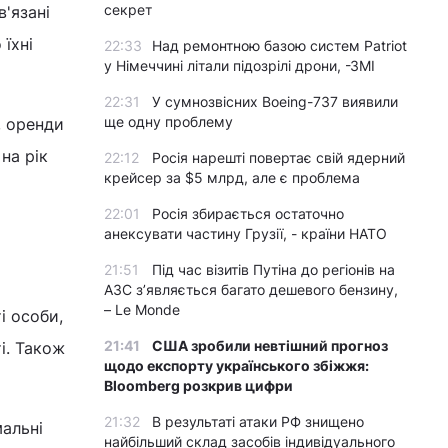
секрет
'язані
їхні
22:33
Над ремонтною базою систем Patriot
у Німеччині літали підозрілі дрони, -ЗМІ
22:31
У сумнозвісних Boeing-737 виявили
ще одну проблему
, оренди
на рік
22:12
Росія нарешті повертає свій ядерний
крейсер за $5 млрд, але є проблема
22:01
Росія збирається остаточно
анексувати частину Грузії, - країни НАТО
21:51
Під час візитів Путіна до регіонів на
АЗС з’являється багато дешевого бензину,
– Le Monde
і особи,
21:41
США зробили невтішний прогноз
і. Також
щодо експорту українського збіжжя:
Bloomberg розкрив цифри
21:32
В результаті атаки РФ знищено
альні
найбільший склад засобів індивідуального