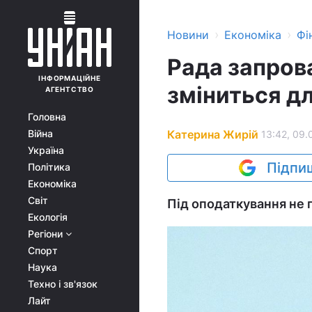
›
›
Новини
Економіка
Фі
Рада запров
ІНФОРМАЦІЙНЕ
зміниться дл
АГЕНТСТВО
Головна
Катерина Жирій
Війна
13:42, 09.
Україна
Підпиш
Політика
Економіка
Світ
Під оподаткування не п
Екологія
Регіони
Спорт
Наука
Техно і зв'язок
Лайт