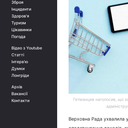
Зброя
Інциденти
Здоров'я
Туризм
Цікавинки
Погода
Відео з Youtube
Статті
Інтерв'ю
Думки
Лонгріди
Архів
Вакансії
Гетманцев наголосив, що з
Контакти
адміністру
Верховна Рада ухвалила 