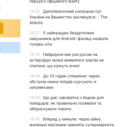
першого офіційного візиту
19:23
Дипломатичний контранаступ
України на Вашингтон захлинувся, - The
Atlantic
19:21
5 найкращих бездротових
навушників для Android: фахівці назвали
головні хіти
s
19:19
Найдорожчим ресурсом на
астероїдах може виявитися зовсім не
платина: що кажуть вчені
19:06
До 10 годин спізнення: через
обстріли низка поїздів курсують із
затримками
19:00
Що дає сироватка з йодом для
помідорів: як правильно поливати та
обприскувати томати
18:42
Вперед у минуле: через війну
маленькі магазини замінять супермаркети,