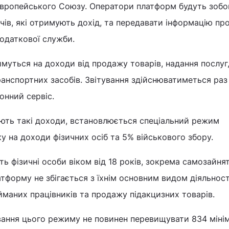
вропейського Союзу. Оператори платформ будуть зобов
ів, які отримують дохід, та передавати інформацію про 
одаткової служби.
муться на доходи від продажу товарів, надання послуг
анспортних засобів. Звітування здійснюватиметься раз 
онний сервіс.
ують такі доходи, встановлюється спеціальний режим
у на доходи фізичних осіб та 5% військового збору.
 фізичні особи віком від 18 років, зокрема самозайнят
атформу не збігається з їхнім основним видом діяльност
йманих працівників та продажу підакцизних товарів.
вання цього режиму не повинен перевищувати 834 мінім