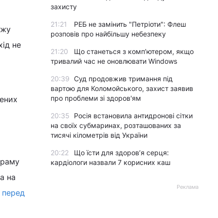
захисту
21:21
РЕБ не замінить "Петріоти": Флеш
ажу
розповів про найбільшу небезпеку
хід не
21:20
Що станеться з комп’ютером, якщо
тривалий час не оновлювати Windows
20:39
Суд продовжив тримання під
вартою для Коломойського, захист заявив
про проблеми зі здоров'ям
лених
20:35
Росія встановила антидронові сітки
на своїх субмаринах, розташованих за
тисячі кілометрів від України
20:22
Що їсти для здоров’я серця:
граму
кардіологи назвали 7 корисних каш
а на
Реклама
 перед