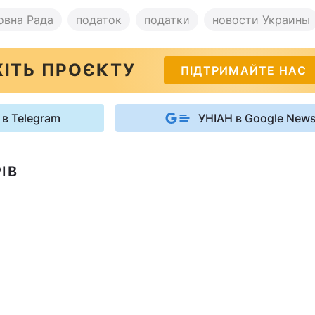
овна Рада
податок
податки
новости Украины
ІТЬ ПРОЄКТУ
ПІДТРИМАЙТЕ НАС
 в Telegram
УНІАН в Google New
ІВ