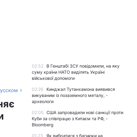
02:52
В Генштабі ЗСУ повідомили, на яку
суму країни НАТО виділять Україні
військової допомоги
02:26
Кинджал Тутанхамона виявився
русском
викуваним із позаземного металу, -
няє
археологи
02:05
США запровадили нові санкції проти
и
Куби за співпрацю з Китаєм та РФ, -
Bloomberg
01:23
Як вибратися з багнюки на