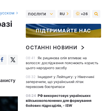
русском
RU
+26
ПОСЛУГИ
азі
ПІДТРИМАЙТЕ НАС
ОСТАННІ НОВИНИ
08:41
Як рицинова олія впливає на
волосся: дослідження пояснюють користь
цього народного засобу
08:32
Інцидент у Лейпцигу: у Німеччині
захисту
заперечили, що український літак
перевозив боєприпаси
08:24
РФ використовує українських
військовополонених для формування
бойових підрозділів, - ISW