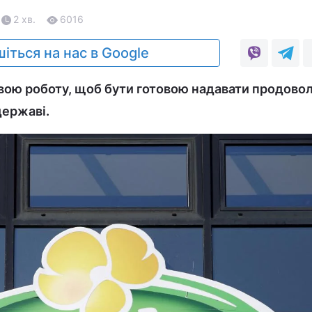
2 хв.
6016
іться на нас в Google
вою роботу, щоб бути готовою надавати продово
державі.