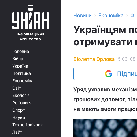
›
›
Новини
Економіка
Фі
Українцям по
ІНФОРМАЦІЙНЕ
отримувати в
АГЕНТСТВО
Головна
Віолетта Орлова
Війна
15:03, 08
Україна
Підпиш
Політика
Економіка
Світ
Уряд ухвалив механізм
Екологія
грошових допомог, піль
Регіони
не мають змоги працюва
Спорт
Наука
Техно і зв'язок
Лайт