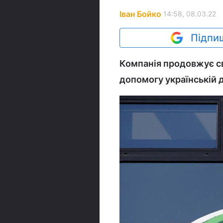
Іван Бойко
14:58, 08.03.22
Підпиш
Компанія продовжує с
допомогу українській 