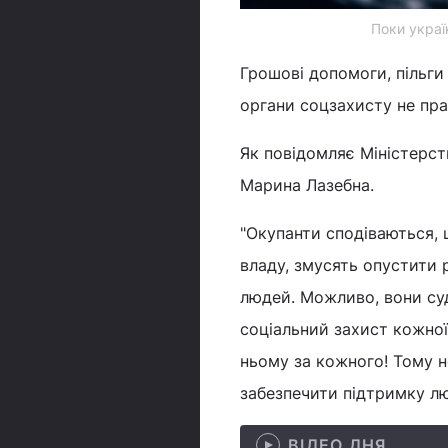
Поки украї
Грошові допомоги, пільги 
органи соцзахисту не пр
Як повідомляє Міністерст
Марина Лазебна.
"Окупанти сподіваються, 
владу, змусять опустити 
людей. Можливо, вони судя
соціальний захист кожної
ньому за кожного! Тому н
забезпечити підтримку лю
ВІДЕО ДНЯ