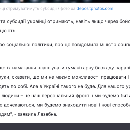
нці отримуватимуть субсидії / фото ua.
depositphotos.com
та субсидії українці отримають, навіть якщо через бойов
ацюють.
во соціальної політики, про це повідомила міністр соцп
що їх намагання влаштувати гуманітарну блокаду парал
руки, сказати, що ми не маємо можливості працювати і
ть по собі. Але в Україні такого не буде. Для нашого у
 людини – це наш персональний фронт, і ми будемо бит
е дочекаються, ми будемо знаходити нові і нові способи
дям", - заявила Лазебна.