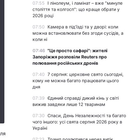
07:55
І лінолеум, і ламінат – вже "минуле
століття та колгосп": що краще обрати у
2026 році
07:50
Камера в під'їзді та у дворі: коли
можна встановлювати без згоди сусідів, а
коли ні
07:46
"Це просто сафарі": жителі
Запоріжжя розповіли Reuters про
полювання російських дронів
07:40
7 серпня: церковне свято сьогодні,
кому не можна багато працювати цього
дня
07:39
Єдиний справді дикий кінь у світі
вижив завдяки лише 12 тваринам
07:30
Спаси, День Незалежності та багато
чого іншого: усі свята серпня 2026 року в
Україні
для
07:23
Трамп розлютився через витік