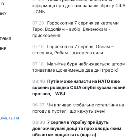
 в
інформації про дефіцит запасів зброї у США,
– CNN
ших
07:20
Гороскоп на 7 серпня за картами
Таро: Водоліям - вибір, Близнюкам -
прискорення
стема
07:10
Гороскоп на 7 серпня: Овнам –
ння
стосунки, Рибам – джерело сили
07:10
Магнітна буря наближається: шторм
триватиме щонайменше два дні (графік)
06:46
Путін може напасти на НАТО вже
восени: розвідка США опублікувала новий
прогноз, – WSJ
06:37
Чи впливає глобальне потепління на
погоду в пустелі: що кажуть вчені
помагати
06:30
7 серпня в Україну прийдуть
довгоочікувані дощі та прохолода: яким
областям пощастить (карта)