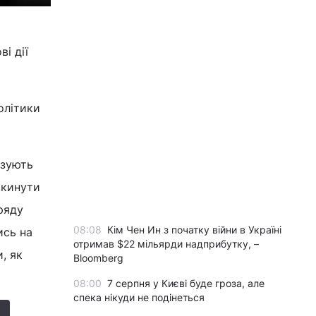
і дії
олітики
ізують
 кинути
ряду
08:08
Кім Чен Ин з початку війни в Україні
ись на
отримав $22 мільярди надприбутку, –
, як
Bloomberg
08:00
7 серпня у Києві буде гроза, але
спека нікуди не подінеться