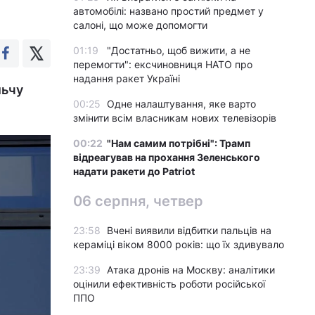
автомобілі: названо простий предмет у
салоні, що може допомогти
01:19
"Достатньо, щоб вижити, а не
перемогти": ексчиновниця НАТО про
надання ракет Україні
льчу
00:25
Одне налаштування, яке варто
змінити всім власникам нових телевізорів
00:22
"Нам самим потрібні": Трамп
відреагував на прохання Зеленського
надати ракети до Patriot
06 серпня, четвер
23:58
Вчені виявили відбитки пальців на
кераміці віком 8000 років: що їх здивувало
23:39
Атака дронів на Москву: аналітики
оцінили ефективність роботи російської
ППО