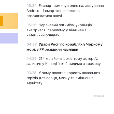
05:30
Експерт вимкнув одне налаштування
Android – і смартфон перестав
розряджатися вночі
05:25
Червневий оптимізм українців
вивітрився, перелому у війні нема, -
німецький оглядач
04:37
Удари Росії по кораблях у Чорному
морі: у FP розкрили наслідки
04:31
214 мільйонів років тому астероїд
залишив у Канаді "око", видиме з космосу
03:28
У чому полягає користь волоських
горіхів для серця, мозку та зміцнення
імунітету
Реклама