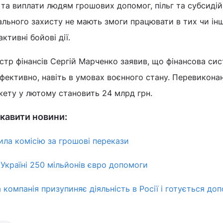
та виплати людям грошових допомог, пільг та субсидій
ального захисту не мають змоги працювати в тих чи ін
ктивні бойові дії.
істр фінансів Сергій Марченко заявив, що фінансова си
фективно, навіть в умовах воєнного стану. Перевикона
ту у лютому становить 24 млрд грн.
кавити новини:
ла комісію за грошові перекази
Україні 250 мільйонів євро допомоги
компанія призупиняє діяльність в Росії і готується до