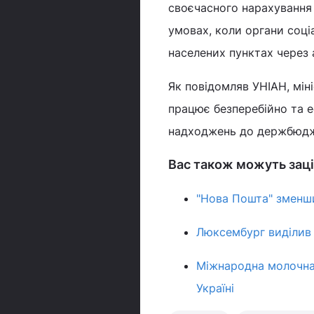
своєчасного нарахування 
умовах, коли органи соці
населених пунктах через а
Як повідомляв УНІАН, мін
працює безперебійно та е
надходжень до держбюдже
Вас також можуть заці
"Нова Пошта" зменши
Люксембург виділив 
Міжнародна молочна 
Україні