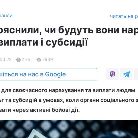
нанси
читать на 
яснили, чи будуть вони нар
иплати і субсидії
.03.22
2 хв.
7939
іться на нас в Google
 для своєчасного нарахування та виплати людям
г та субсидій в умовах, коли органи соціального 
ти через активні бойові дії.