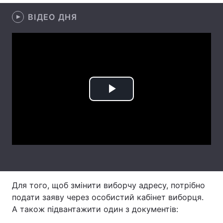
ВІДЕО ДНЯ
Лонгріди
Відео з Youtube
Статті
Інтерв'ю
Думки
Архів
Вакансії
Play
Контакти
Video
Послуги
Для того, щоб змінити виборчу адресу, потрібно
подати заяву через особистий кабінет виборця.
А також підвантажити один з документів: