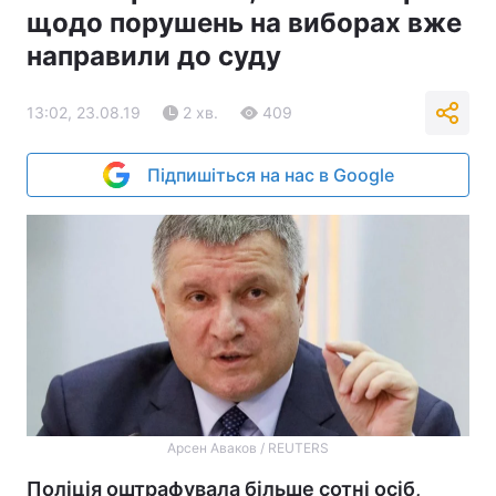
щодо порушень на виборах вже
направили до суду
13:02, 23.08.19
2 хв.
409
Підпишіться на нас в Google
Арсен Аваков / REUTERS
Поліція оштрафувала більше сотні осіб,