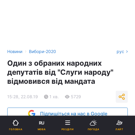
›
Новини
Вибори-2020
рус
Один з обраних народних
депутатів від "Слуги народу"
відмовився від мандата
15:28, 22.08.19
1 хв.
5729
Підпишіться на нас в Google
RU
МОВА
ГОЛОВНА
РОЗДІЛИ
ПОГОДА
ЛАЙТ