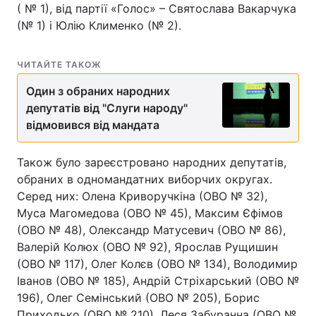
( № 1), від партії «Голос» – Святослава Вакарчука
(№ 1) і Юлію Клименко (№ 2).
ЧИТАЙТЕ ТАКОЖ
Один з обраних народних
депутатів від "Слуги народу"
відмовився від мандата
Також було зареєстровано народних депутатів,
обраних в одномандатних виборчих округах.
Серед них: Олена Криворучкіна (ОВО № 32),
Муса Магомедова (ОВО № 45), Максим Єфімов
(ОВО № 48), Олександр Матусевич (ОВО № 86),
Валерій Колюх (ОВО № 92), Ярослав Рущишин
(ОВО № 117), Олег Колєв (ОВО № 134), Володимир
Іванов (ОВО № 185), Андрій Стріхарський (ОВО №
196), Олег Семінський (ОВО № 205), Борис
Приходько (ОВО № 210), Леся Забуранна (ОВО №