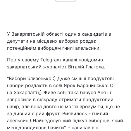
У Закарпатській області один з кандидатів в
депутати на місцевих виборах роздає
потенційним виборцям гнилі апельсини.
Про у своєму Telegram-каналі повідомив
закарпатський журналіст Віталій Глагола.
"Вибори близенько :) Дуже смішні продуктові
набори роздають в селі Ярок Баранинської ОТГ
на Закарпатті;) Живе собі така бабуся Аня і її
запросили в сільраду отримати продуктовий
набір, але вона довго не могла зрозуміти, що це
за дивний сірий фрукт. Виявилось - гнилий
апельсин;) Найнедолугіший підкуп виборців, який
мені доводилось бачити", - написав він.