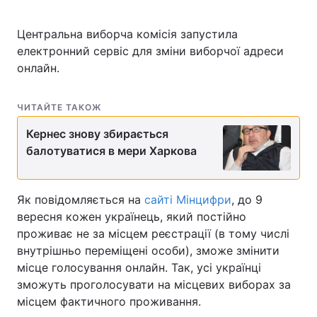
Центральна виборча комісія запустила
електронний сервіс для зміни виборчої адреси
Головна
Війна
онлайн.
Україна
Політика
ЧИТАЙТЕ ТАКОЖ
Економіка
Світ
Кернес знову збирається
балотуватися в мери Харкова
Спорт
Наука
Техно і зв'язок
Лайт
Як повідомляється на
сайті Мінцифри
, до 9
вересня кожен українець, який постійно
Зброя
Інциденти
проживає не за місцем реєстрації (в тому числі
Здоров'я
Туризм
внутрішньо переміщені особи), зможе змінити
місце голосування онлайн. Так, усі українці
Цікавинки
Погода
зможуть проголосувати на місцевих виборах за
місцем фактичного проживання.
Екологія
Регіони