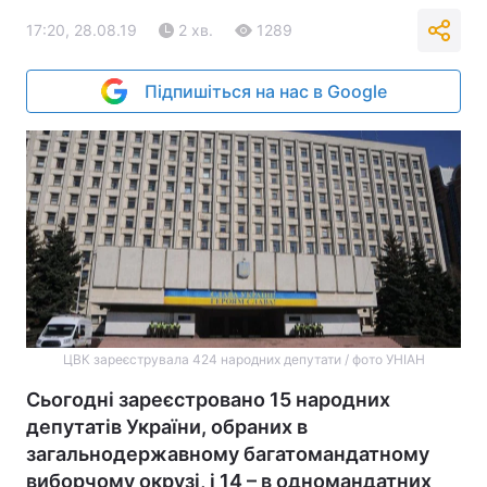
17:20, 28.08.19
2 хв.
1289
Підпишіться на нас в Google
ЦВК зареєструвала 424 народних депутати / фото УНІАН
Сьогодні зареєстровано 15 народних
депутатів України, обраних в
загальнодержавному багатомандатному
виборчому окрузі, і 14 – в одномандатних