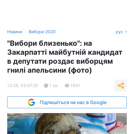
›
Новини
Вибори-2020
рус
"Вибори близенько": на
Закарпатті майбутній кандидат
в депутати роздає виборцям
гнилі апельсини (фото)
13:29, 03.07.20
1 хв.
1947
Підпишіться на нас в Google