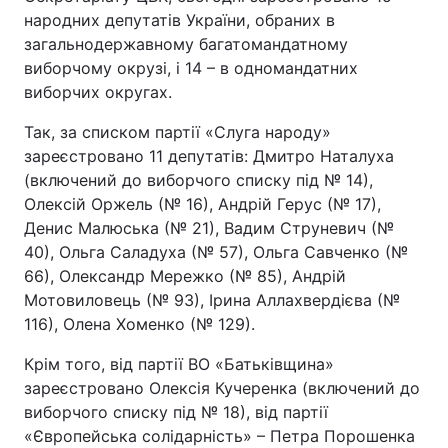
народних депутатів України, обраних в
загальнодержавному багатомандатному
виборчому окрузі, і 14 – в одномандатних
виборчих округах.
Так, за списком партії «Слуга народу»
зареєстровано 11 депутатів: Дмитро Наталуха
(включений до виборчого списку під № 14),
Олексій Оржель (№ 16), Андрій Герус (№ 17),
Денис Малюська (№ 21), Вадим Струневич (№
40), Ольга Саладуха (№ 57), Ольга Савченко (№
66), Олександр Мережко (№ 85), Андрій
Мотовиловець (№ 93), Ірина Аллахвердієва (№
116), Олена Хоменко (№ 129).
Крім того, від партії ВО «Батьківщина»
зареєстровано Олексія Кучеренка (включений до
виборчого списку під № 18), від партії
«Європейська солідарність» – Петра Порошенка