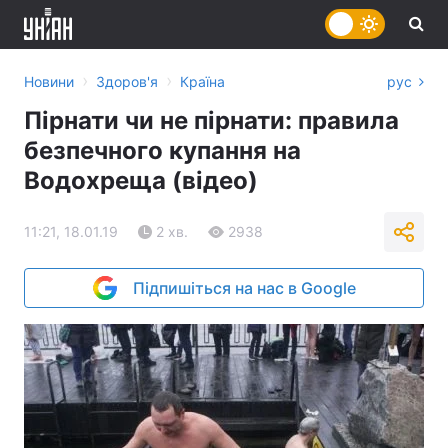
›
›
Новини
Здоров'я
Країна
рус
Пірнати чи не пірнати: правила
безпечного купання на
Водохреща (відео)
11:21, 18.01.19
2 хв.
2938
Підпишіться на нас в Google