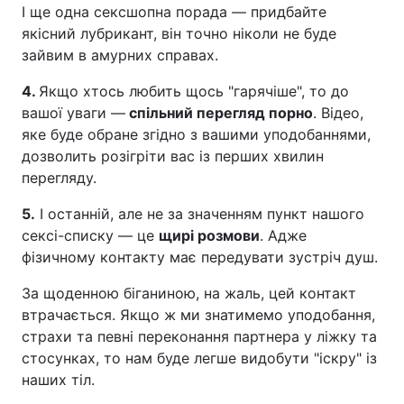
І ще одна сексшопна порада — придбайте
якісний лубрикант, він точно ніколи не буде
зайвим в амурних справах.
4.
Якщо хтось любить щось "гарячіше", то до
вашої уваги —
спільний перегляд порно
. Відео,
яке буде обране згідно з вашими уподобаннями,
дозволить розігріти вас із перших хвилин
перегляду.
5.
І останній, але не за значенням пункт нашого
сексі-списку — це
щирі розмови
. Адже
фізичному контакту має передувати зустріч душ.
За щоденною біганиною, на жаль, цей контакт
втрачається. Якщо ж ми знатимемо уподобання,
страхи та певні переконання партнера у ліжку та
стосунках, то нам буде легше видобути "іскру" із
наших тіл.