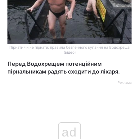
Пірнати чи не пірнати: правила безпечного купання на Водохреща
(відео)
Перед Водохрещем потенційним
пірнальникам радять сходити до лікаря.
Реклама
ad