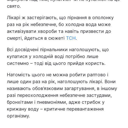
свято.
Лонгріди
Лікарі ж застерігають, що пірнання в ополонку
раз на рік небезпечне, бо холодна вода може
Відео з Youtube
Статті
активізувати хвороби та навіть призвести до
смерті, йдеться в сюжеті
ТСН
.
Інтерв'ю
Думки
Всі досвідчені пірнальники наголошують, що
Архів
Вакансії
купатися у холодній воді потрібно лише
системно – тоді від цього прийде користь.
Контакти
Натомість цього не можна робити раптово і
Послуги
лише один раз на рік, наголошують лікарі. Вони
називають обов’язковим загартування, в іншому
разі переохолодження небезпечне застудами,
бронхітами і пневмоніями, адже стрибок у
крижану воду – критичне перевантаження
організму.