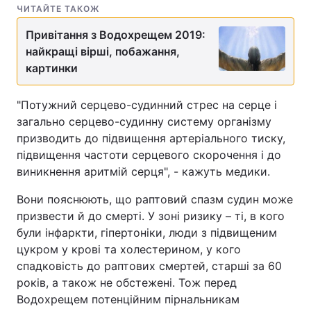
ЧИТАЙТЕ ТАКОЖ
Тема оформлення
Привітання з Водохрещем 2019:
найкращі вірші, побажання,
картинки
"Потужний серцево-судинний стрес на серце і
загально серцево-судинну систему організму
призводить до підвищення артеріального тиску,
підвищення частоти серцевого скорочення і до
виникнення аритмій серця", - кажуть медики.
Вони пояснюють, що раптовий спазм судин може
призвести й до смерті. У зоні ризику – ті, в кого
були інфаркти, гіпертоніки, люди з підвищеним
цукром у крові та холестерином, у кого
спадковість до раптових смертей, старші за 60
років, а також не обстежені. Тож перед
Водохрещем потенційним пірнальникам