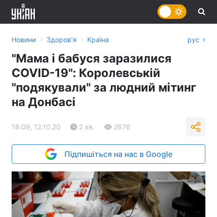
›
›
Новини
Здоров'я
Країна
рус
"Мама і бабуся заразилися
COVID-19": Королевській
"подякували" за людний мітинг
на Донбасі
18:09, 12.10.20
2 хв.
2676
Підпишіться на нас в Google