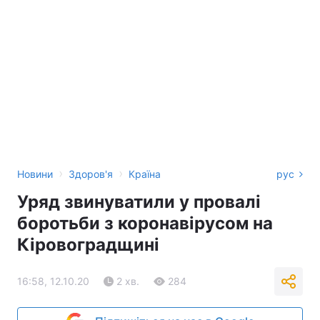
›
›
Новини
Здоров'я
Країна
рус
Уряд звинуватили у провалі
боротьби з коронавірусом на
Кіровоградщині
16:58, 12.10.20
2 хв.
284