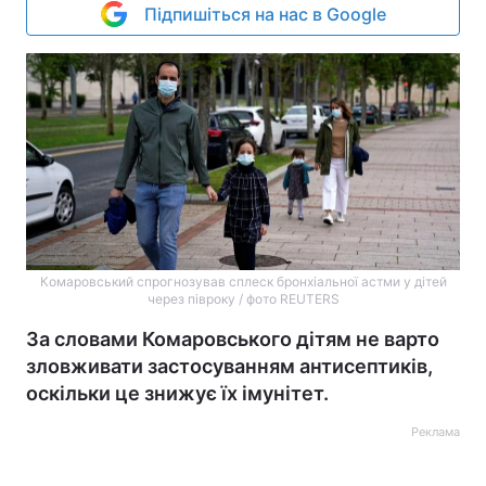
Підпишіться на нас в Google
Комаровський спрогнозував сплеск бронхіальної астми у дітей
через півроку / фото REUTERS
За словами Комаровського дітям не варто
зловживати застосуванням антисептиків,
оскільки це знижує їх імунітет.
Реклама