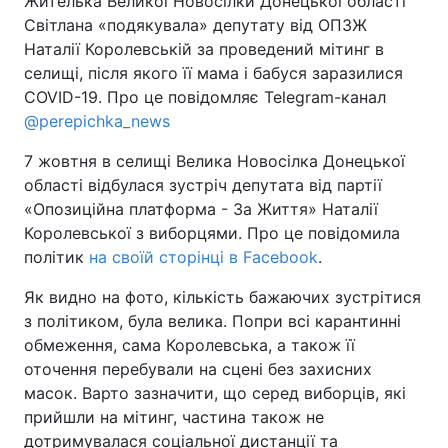
Жителька Великої Новосілки Донецької області
Світлана «подякувала» депутату від ОПЗЖ
Наталії Королевській за проведений мітинг в
селищі, після якого її мама і бабуся заразилися
Головна
Війна
COVID-19. Про це повідомляє Telegram-канал
@perepichka_news
Україна
Політика
7 жовтня в селищі Велика Новосілка Донецької
Економіка
Світ
області відбулася зустріч депутата від партії
«Опозиційна платформа - За Життя» Наталії
Спорт
Наука
Королевської з виборцями. Про це повідомила
політик
на своїй сторінці в Facebook
.
Техно і зв'язок
Лайт
Як видно на фото, кількість бажаючих зустрітися
Зброя
Інциденти
з політиком, була велика. Попри всі карантинні
обмеження, сама Королевська, а також її
Здоров'я
Туризм
оточення перебували на сцені без захисних
масок. Варто зазначити, що серед виборців, які
Цікавинки
Погода
прийшли на мітинг, частина також не
Екологія
Регіони
дотримувалася соціальної дистанції та