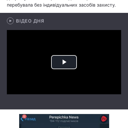
перебувала без індивідуальних засобів захисту.
Лонгріди
ВІДЕО ДНЯ
Відео з Youtube
Статті
Інтерв'ю
Думки
Архів
Вакансії
Контакти
Play
Послуги
Video