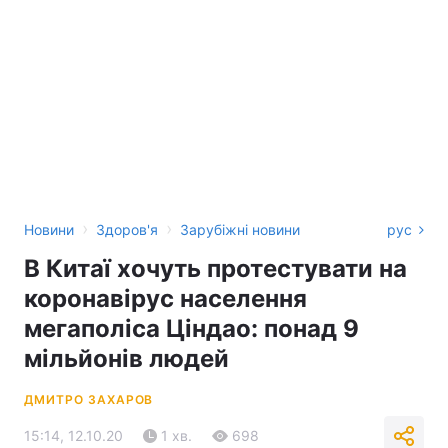
›
›
Новини
Здоров'я
Зарубіжні новини
рус
В Китаї хочуть протестувати на
коронавірус населення
мегаполіса Ціндао: понад 9
мільйонів людей
ДМИТРО ЗАХАРОВ
15:14, 12.10.20
1 хв.
698