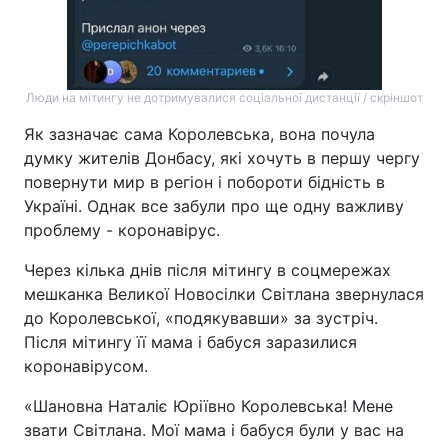
Люди на мітингу не дотримувалися соціальної дистанції / скріншот
Як зазначає сама Королевська, вона почула
думку жителів Донбасу, які хочуть в першу чергу
повернути мир в регіон і побороти бідність в
Україні. Однак все забули про ще одну важливу
проблему - коронавірус.
Через кілька днів після мітингу в соцмережах
мешканка Великої Новосілки Світлана звернулася
до Королевської, «подякувавши» за зустріч.
Після мітингу її мама і бабуся заразилися
коронавірусом.
«Шановна Наталіє Юріївно Королевська! Мене
звати Світлана. Мої мама і бабуся були у вас на