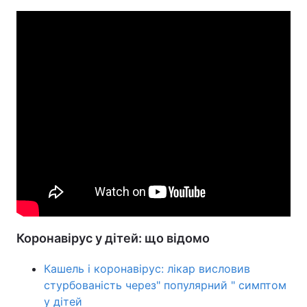
Коронавірус у дітей: що відомо
Кашель і коронавірус: лікар висловив
стурбованість через" популярний " симптом
у дітей