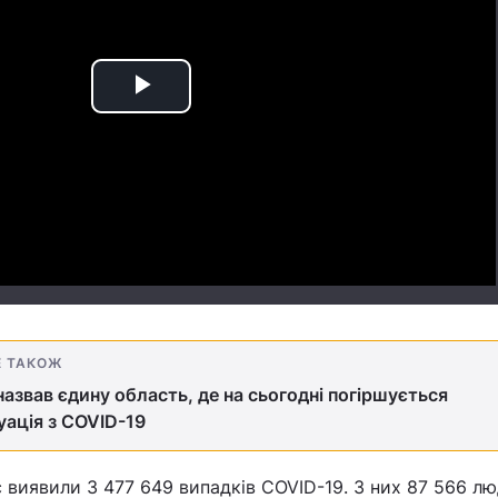
Play
Video
Е ТАКОЖ
азвав єдину область, де на сьогодні погіршується
уація з COVID-19
ас виявили 3 477 649 випадків COVID-19. З них 87 566 л