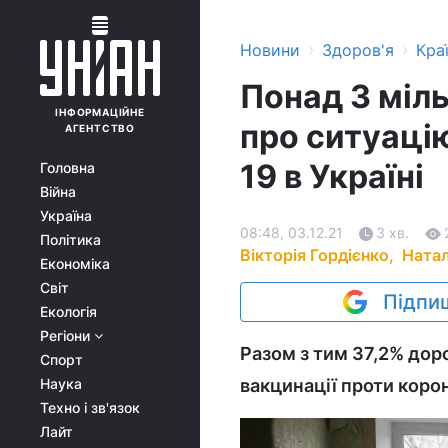
›
›
Новини
Здоров'я
Кра
Понад 3 міл
ІНФОРМАЦІЙНЕ
про ситуаці
АГЕНТСТВО
19 в Україні
Головна
Війна
Україна
08:48, 03.12.21
3 хв.
Політика
Вікторія Гордієнко,
Натал
Економіка
Світ
Підпиш
Екологія
Регіони
Разом з тим 37,2% дор
Спорт
Наука
вакцинації проти корон
Техно і зв'язок
Лайт