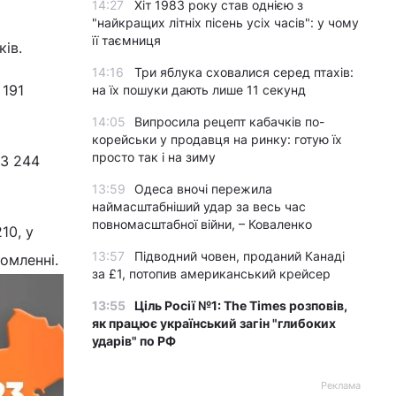
14:27
Хіт 1983 року став однією з
"найкращих літніх пісень усіх часів": у чому
її таємниця
ків.
14:16
Три яблука сховалися серед птахів:
 191
на їх пошуки дають лише 11 секунд
14:05
Випросила рецепт кабачків по-
корейськи у продавця на ринку: готую їх
просто так і на зиму
63 244
13:59
Одеса вночі пережила
наймасштабніший удар за весь час
повномасштабної війни, – Коваленко
10, у
13:57
Підводний човен, проданий Канаді
омленні.
за £1, потопив американський крейсер
13:55
Ціль Росії №1: The Times розповів,
як працює український загін "глибоких
ударів" по РФ
Реклама