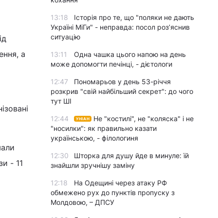
13:18
Історія про те, що "поляки не дають
Україні МіГи" - неправда: посол роз’яснив
ситуацію
ід
ення, а
13:11
Одна чашка цього напою на день
може допомогти печінці, - дієтологи
12:47
Пономарьов у день 53-річчя
розкрив "свій найбільший секрет": до чого
тут ШІ
ізовані
12:44
Не "костилі", не "коляска" і не
УНІАН
"носилки": як правильно казати
українською, - філологиня
мали
12:30
Шторка для душу йде в минуле: їй
и - 11
знайшли зручнішу заміну
12:18
На Одещині через атаку РФ
обмежено рух до пунктів пропуску з
Молдовою, – ДПСУ