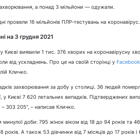
захворювання, а понад 3 мільйони — одужали.
дні провели 16 мільйонів ПЛР-тестувань на коронавірус.
ні на 3 грудня 2021
 у Києві виявили 1 тис. 376 хворих на коронавірусну хв
ли від ускладнень. Про це на своїй сторінці у
Facebook
лій Кличко.
адків захворювання за добу у столиці. 36 людей померл
ї, у Києві 7 620 летальних випадків. Підтверджених вип
– 303 205", – написав Кличко.
 минулої доби: 795 жінок віком від 18 до 94 років та 4
8 років. А також 53 дівчинки від 7 місяців до 17 років і