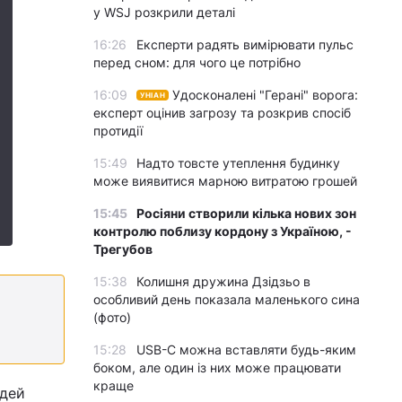
у WSJ розкрили деталі
16:26
Експерти радять вимірювати пульс
перед сном: для чого це потрібно
16:09
Удосконалені "Герані" ворога:
УНІАН
експерт оцінив загрозу та розкрив спосіб
протидії
15:49
Надто товсте утеплення будинку
може виявитися марною витратою грошей
15:45
Росіяни створили кілька нових зон
контролю поблизу кордону з Україною, -
Трегубов
15:38
Колишня дружина Дзідзьо в
особливий день показала маленького сина
(фото)
15:28
USB-C можна вставляти будь-яким
боком, але один із них може працювати
краще
юдей