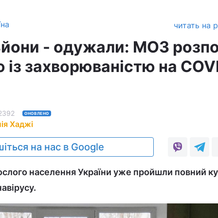
їна
читать на 
ьйони - одужали: МОЗ розпо
ю із захворюваністю на COV
2392
ОНОВЛЕНО
ія Хаджі
іться на нас в Google
ослого населення України уже пройшли повний к
авірусу.