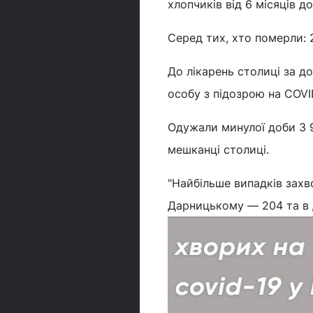
хлопчиків від 6 місяців до
Серед тих, хто померли: 21
До лікарень столиці за до
особу з підозрою на COVI
Одужали минулої доби 3 
мешканці столиці.
"Найбільше випадків захв
Дарницькому — 204 та в Д