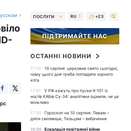
русском
RU
+23
ПОСЛУГИ
віло
ПІДТРИМАЙТЕ НАС
ID-
ОСТАННІ НОВИНИ
17:10
10 серпня: церковне свято сьогодні,
чому цього дня треба погладити чорного
кота
17:01
У РФ кажуть про пуски Х-101 із
носіїв КАБів Су-34: аналітики оцінили, чи це
можливо
урс
17:00
Гороскоп на 10 серпня: Левам –
діяти сміливіше, Тельцям – вибачення
16:56
Ескалація повітряної війни