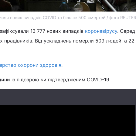
тисяч нових випадків COVID та більше 500 смертей / фото REUTE
, зафіксували 13 777 нових випадків
коронавірусу
. Серед
х працівників. Від ускладнень померли 509 людей, а 22
терство охорони здоров'я
.
дини із підозрою чи підтвердженим COVID-19.