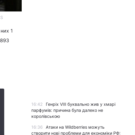
RS
 них 1
 893
16:42
Генріх VIII буквально жив у хмарі
парфумів: причина була далеко не
королівською
16:36
Атаки на Wildberries можуть
створити нові проблеми для економіки РФ: