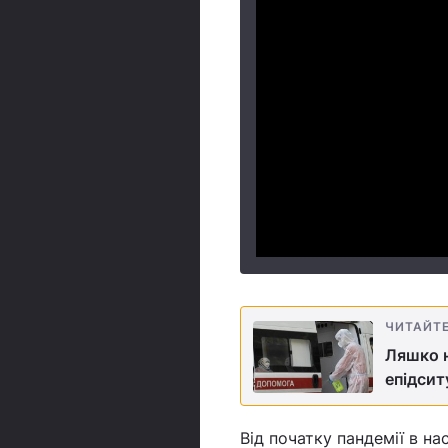
ЧИТАЙТ
Ляшко н
епідсит
Від початку пандемії в н