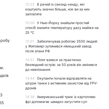
15:23
8 речей із секонд-хенду, які
коштують значно більше, ніж ви за них
заплатите
15:06
У Нью-Йорку знайшли простий
спосіб знизити температуру даху майже на
25 °C
оробу
15:01
Забезпечував роботою 3500 людей:
у Житомирі зупинився німецький завод
після атаки РФ
14:51
Пілот взявся за практично
безлюдний острів: за 50 років він змінився
и.
до невпізнання
адків
14:44
Окупанти почали відправляти на
штурм танки з активним захистом від FPV-
дронів
63
14:38
Американський трюк із картоплею
фрі допомагає швидко загустити суп
 65