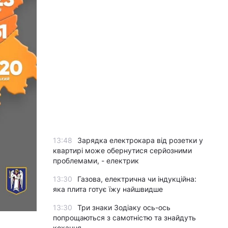
13:48
Зарядка електрокара від розетки у
квартирі може обернутися серйозними
проблемами, - електрик
13:30
Газова, електрична чи індукційна:
яка плита готує їжу найшвидше
13:30
Три знаки Зодіаку ось-ось
попрощаються з самотністю та знайдуть
кохання