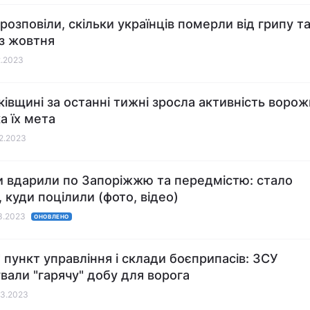
розповіли, скільки українців померли від грипу т
з жовтня
2.2023
ківщині за останні тижні зросла активність воро
а їх мета
12.2023
и вдарили по Запоріжжю та передмістю: стало
, куди поцілили (фото, відео)
03.2023
ОНОВЛЕНО
" пункт управління і склади боєприпасів: ЗСУ
вали "гарячу" добу для ворога
03.2023