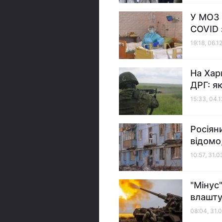
У МОЗ 
COVID 
19:18, 06.1
На Хар
ДРГ: як
15:33, 04.
Росіян
відомо
10:57, 31.
"Мінус
влашту
08:04, 31.