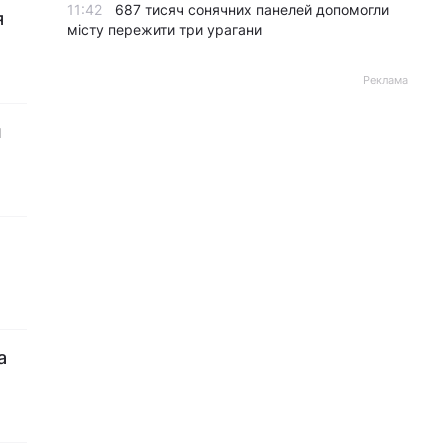
11:42
687 тисяч сонячних панелей допомогли
я
місту пережити три урагани
Реклама
н
а