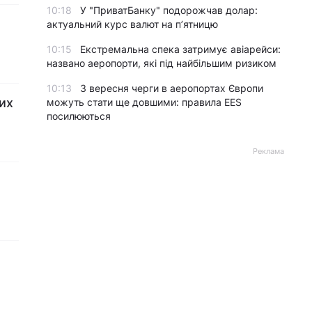
10:18
У "ПриватБанку" подорожчав долар:
а
актуальний курс валют на п’ятницю
10:15
Екстремальна спека затримує авіарейси:
названо аеропорти, які під найбільшим ризиком
10:13
З вересня черги в аеропортах Європи
жих
можуть стати ще довшими: правила EES
посилюються
Реклама