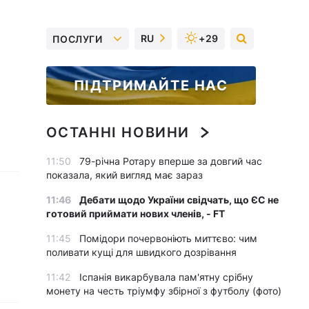
RU
+29
ПОСЛУГИ
ПІДТРИМАЙТЕ НАС
ОСТАННІ НОВИНИ
11:50
79-річна Ротару вперше за довгий час
показала, який вигляд має зараз
11:46
Дебати щодо України свідчать, що ЄС не
готовий приймати нових членів, - FT
11:45
Помідори почервоніють миттєво: чим
поливати кущі для швидкого дозрівання
11:42
Іспанія викарбувала пам'ятну срібну
монету на честь тріумфу збірної з футболу (фото)