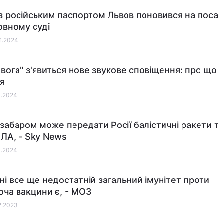
з російським паспортом Львов поновився на поса
овному суді
01.2024
ивога" з'явиться нове звукове сповіщення: про що
я
01.2024
езабаром може передати Росії балістичні ракети 
ПЛА, - Sky News
01.2024
їні все ще недостатній загальний імунітет проти
хоча вакцини є, - МОЗ
12.2023