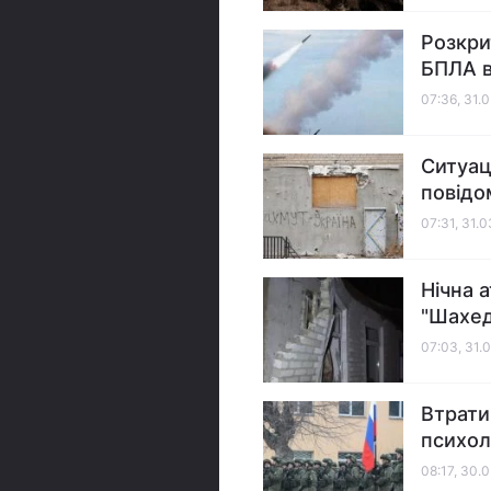
Розкрит
БПЛА в
07:36, 31.
Ситуац
повідо
07:31, 31.
Нічна а
"Шахед
07:03, 31.
Втрати
психол
08:17, 30.