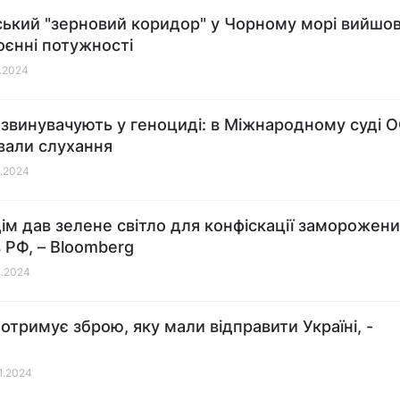
ський "зерновий коридор" у Чорному морі вийшо
оєнні потужності
1.2024
ь звинувачують у геноциді: в Міжнародному суді 
вали слухання
1.2024
дім дав зелене світло для конфіскації заморожен
в РФ, – Bloomberg
1.2024
 отримує зброю, яку мали відправити Україні, -
01.2024