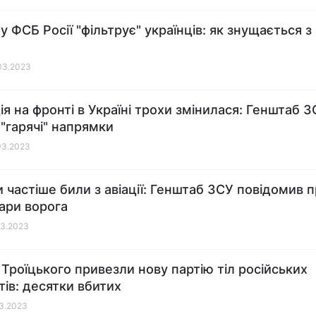
у ФСБ Росії "фільтрує" українців: як знущається з
03.2023
ія на фронті в Україні трохи змінилася: Генштаб 
 "гарячі" напрямки
03.2023
и частіше били з авіації: Генштаб ЗСУ повідомив 
дари ворога
03.2023
 Троїцького привезли нову партію тіл російських
тів: десятки вбитих
03.2023