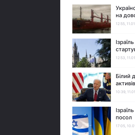
Україн
на дов
12:55, 11.0
Ізраїл
старту
12:53, 11.0
Білий 
активі
10:39, 11.0
Ізраїль
посол
17:05, 10.