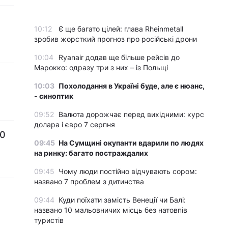
10:12
Є ще багато цілей: глава Rheinmetall
зробив жорсткий прогноз про російські дрони
10:04
Ryanair додав ще більше рейсів до
Марокко: одразу три з них – із Польщі
10:03
Похолодання в Україні буде, але є нюанс,
- синоптик
09:52
Валюта дорожчає перед вихідними: курс
долара і євро 7 серпня
10
09:45
На Сумщині окупанти вдарили по людях
на ринку: багато постраждалих
09:45
Чому люди постійно відчувають сором:
названо 7 проблем з дитинства
09:44
Куди поїхати замість Венеції чи Балі:
названо 10 мальовничих місць без натовпів
туристів