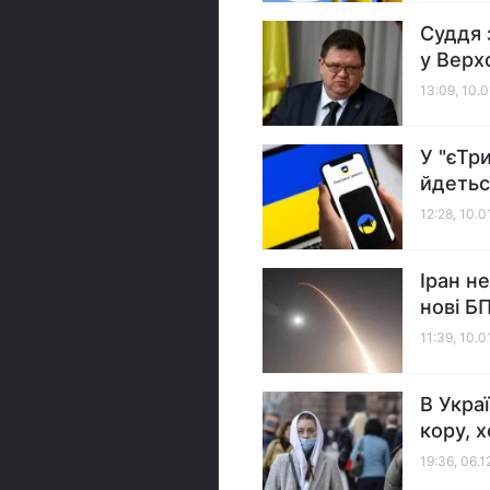
Суддя 
у Верх
13:09, 10.
У "єТр
йдетьс
12:28, 10.
Іран н
нові Б
11:39, 10.
В Укра
кору, 
19:36, 06.