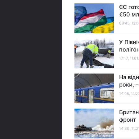
ЄС гот
€50 млр
09:45, 12.
У Півн
поліго
17:17, 11.0
На від
роки, 
14:46, 11.0
Британ
фронт
14:30, 11.