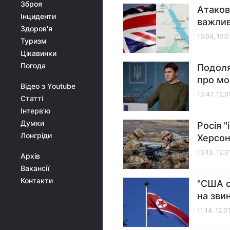
Зброя
Атаков
Інциденти
важли
Здоров'я
15:04, 12.
Туризм
Цікавинки
Погода
Подоля
про мо
Відео з Youtube
13:47, 12.
Статті
Інтерв'ю
Думки
Росія 
Лонгріди
Херсон
13:13, 12.
Архів
Вакансії
Контакти
"США с
на зви
11:14, 12.0