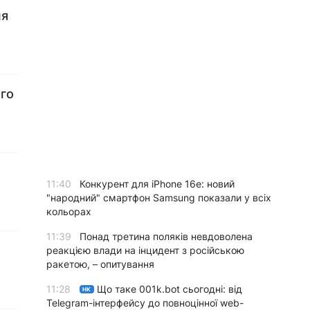
ня
ого
11:40
Конкурент для iPhone 16e: новий
"народний" смартфон Samsung показали у всіх
кольорах
11:39
Понад третина поляків невдоволена
реакцією влади на інцидент з російською
ракетою, – опитування
11:28
Що таке 001k.bot сьогодні: від
НК
Telegram-інтерфейсу до повноцінної web-