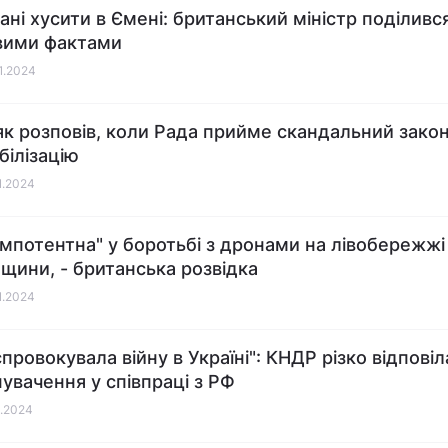
ані хусити в Ємені: британський міністр поділивс
вими фактами
01.2024
к розповів, коли Рада прийме скандальний зако
білізацію
01.2024
"імпотентна" у боротьбі з дронами на лівобережжі
щини, - британська розвідка
01.2024
провокувала війну в Україні": КНДР різко відповіл
нувачення у співпраці з РФ
1.2024