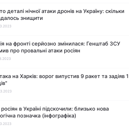
о деталі нічної атаки дронів на Україну: скільки
далось знищити
03.2023
ія на фронті серйозно змінилася: Генштаб ЗСУ
мив про провальні атаки росіян
03.2023
така на Харків: ворог випустив 9 ракет та задіяв 
ів"
03.2023
 росіян в Україні підскочили: близько нова
огічна позначка (інфографіка)
03.2023