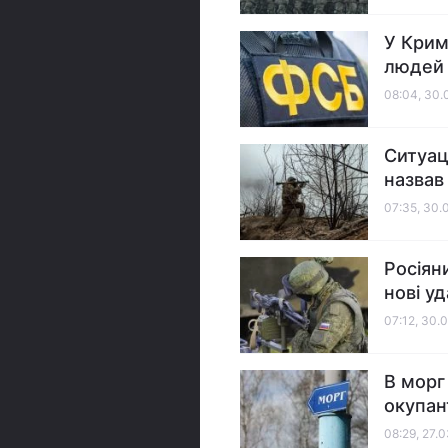
У Крим
людей
08:04, 30.
Ситуац
назвав
07:35, 30.
Росіян
нові у
07:12, 30.
В морг
окупан
08:29, 27.