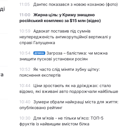
11:05
Дантес показався з новою коханою (фото)
ді
11:00
Жирна ціль: у Криму знищено
російський комплекс за $15 млн (відео)
10:59
Адвокат поставив під сумнів
неупередженість антикорупційної вертикалі у
справі Галущенка
10:54
Загроза – балістика: чи можна
ДУМКА
знищити пускові установки росіян
10:52
Як часто слід міняти зубну щітку:
та
пояснення експертів
10:44
Ціни зростають як на дріжджах: стало
відомо, які вживані авто подорожчали найбільше
10:40
Зумери обрали найкращі міста для життя:
опубліковано рейтинг
10:30
Для м’язів - не тільки м’ясо: ТОП-5
фруктів із найвищим вмістом білка