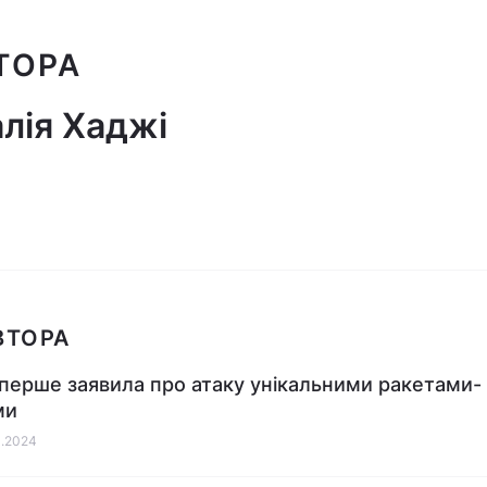
ТОРА
лія Хаджі
ВТОРА
вперше заявила про атаку унікальними ракетами-
ми
1.2024