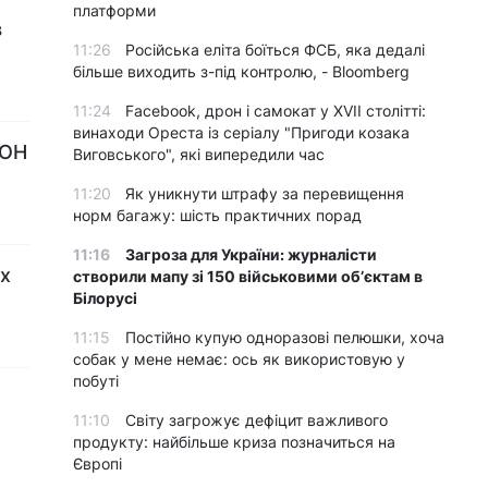
платформи
в
11:26
Російська еліта боїться ФСБ, яка дедалі
більше виходить з-під контролю, - Bloomberg
11:24
Facebook, дрон і самокат у XVII столітті:
винаходи Ореста із серіалу "Пригоди козака
ООН
Виговського", які випередили час
11:20
Як уникнути штрафу за перевищення
норм багажу: шість практичних порад
11:16
Загроза для України: журналісти
их
створили мапу зі 150 військовими обʼєктам в
Білорусі
11:15
Постійно купую одноразові пелюшки, хоча
собак у мене немає: ось як використовую у
побуті
11:10
Світу загрожує дефіцит важливого
продукту: найбільше криза позначиться на
Європі