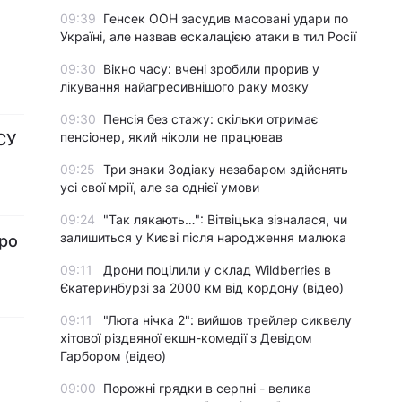
09:39
Генсек ООН засудив масовані удари по
Україні, але назвав ескалацією атаки в тил Росії
09:30
Вікно часу: вчені зробили прорив у
лікування найагресивнішого раку мозку
09:30
Пенсія без стажу: скільки отримає
пенсіонер, який ніколи не працював
ЗСУ
09:25
Три знаки Зодіаку незабаром здійснять
усі свої мрії, але за однієї умови
09:24
"Так лякають…": Вітвіцька зізналася, чи
залишиться у Києві після народження малюка
про
09:11
Дрони поцілили у склад Wildberries в
Єкатеринбурзі за 2000 км від кордону (відео)
09:11
"Люта нічка 2": вийшов трейлер сиквелу
хітової різдвяної екшн-комедії з Девідом
Гарбором (відео)
09:00
Порожні грядки в серпні - велика