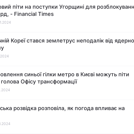
овий піти на поступки Угорщині для розблокуван
д, - Financial Times
01.2024
ічній Кореї стався землетрус неподалік від ядерн
ну
1.2024
новлення синьої гілки метро в Києві можуть піти
– голова Офісу трансформації
1.2024
ська розвідка розповіла, як погода впливає на
01.2024