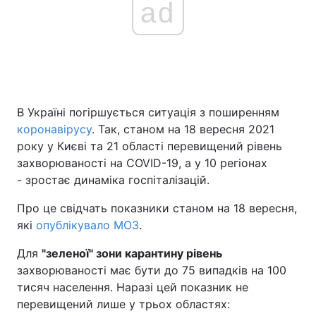
ad
Головна
Війна
Україна
Політика
В Україні погіршується ситуація з поширенням
Економіка
Світ
коронавірусу
. Так, станом на 18 вересня 2021
року у Києві та 21 області перевищений рівень
Спорт
Наука
захворюваності на COVID-19, а у 10 регіонах
- зростає динаміка госпіталізацій.
Техно і зв'язок
Лайт
Про це свідчать показники станом на 18 вересня,
Зброя
Інциденти
які
опублікувало МОЗ
.
Здоров'я
Туризм
Для
"зеленої" зони карантину рівень
захворюваності має бути до 75 випадків на 100
Цікавинки
Погода
тисяч населення. Наразі цей показник не
перевищений лише у трьох областях:
Екологія
Регіони