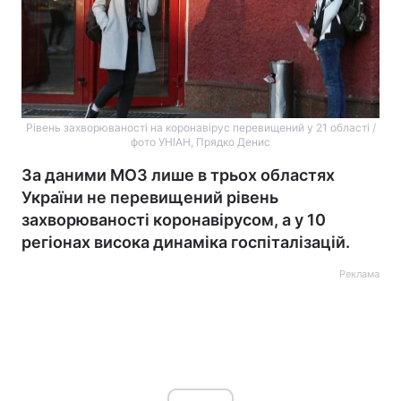
Рівень захворюваності на коронавірус перевищений у 21 області /
фото УНІАН, Прядко Денис
За даними МОЗ лише в трьох областях
України не перевищений рівень
захворюваності коронавірусом, а у 10
регіонах висока динаміка госпіталізацій.
Реклама