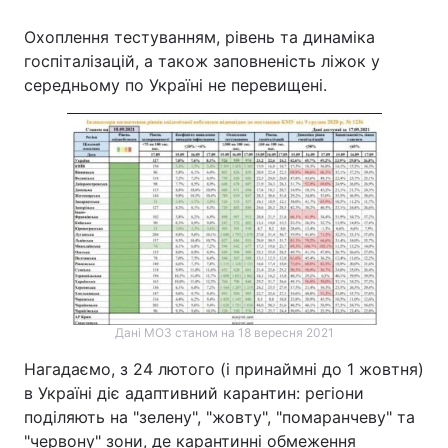
Охоплення тестуванням, рівень та динаміка
госпіталізацій, а також заповненість ліжок у
середньому по Україні не перевищені.
Дані МОЗ станом на 18 вересня 2021
Нагадаємо, з 24 лютого (і принаймні до 1 жовтня)
в Україні діє адаптивний карантин: регіони
поділяють на "зелену", "жовту", "помаранчеву" та
"червону" зони, де карантинні обмеження