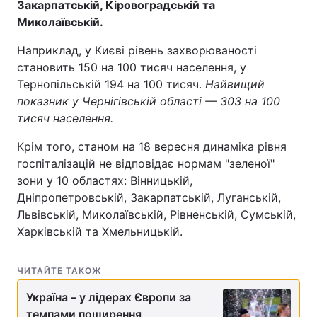
Закарпатській, Кіровоградській та
Миколаївській.
Лонгріди
Наприклад, у Києві рівень захворюваності
становить 150 на 100 тисяч населення, у
Відео з Youtube
Статті
Тернопільській 194 на 100 тисяч.
Найвищий
Інтерв'ю
Думки
показник у Чернігівській області — 303 на 100
тисяч населення.
Архів
Вакансії
Крім того, станом на 18 вересня динаміка рівня
Контакти
госпіталізацій не відповідає нормам "зеленої"
зони у 10 областях: Вінницькій,
Послуги
Дніпропетровській, Закарпатській, Луганській,
Львівській, Миколаївській, Рівненській, Сумській,
Харківській та Хмельницькій.
ЧИТАЙТЕ ТАКОЖ
Україна – у лідерах Європи за
темпами поширення