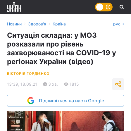
›
›
Новини
Здоров'я
Країна
рус
Ситуація складна: у МОЗ
розказали про рівень
захворюваності на COVID-19 у
регіонах України (відео)
ВІКТОРІЯ ГОРДІЄНКО
13:39, 18.09.21
3 хв.
1815
Підпишіться на нас в Google