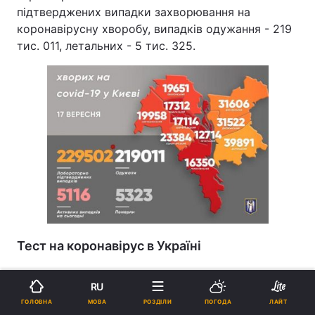
підтверджених випадки захворювання на
коронавірусну хворобу, випадків одужання - 219
тис. 011, летальних - 5 тис. 325.
Тест на коронавірус в Україні
За добу в Україні протестували методом ПЛР -
RU
35 171 особа, методом ІФА - 8 230 осіб, експрес-
МОВА
ГОЛОВНА
РОЗДІЛИ
ПОГОДА
ЛАЙТ
тестами - 31 879 осіб.