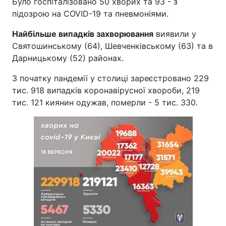
Було госпіталізовано 50 хворих та 93 - з
підозрою на COVID-19 та пневмоніями.
Найбільше випадків захворювання
виявили у
Святошинському (64), Шевченківському (63) та в
Дарницькому (52) районах.
З початку пандемії у столиці зареєстровано 229
тис. 918 випадків коронавірусної хвороби, 219
тис. 121 киянин одужав, померли - 5 тис. 330.