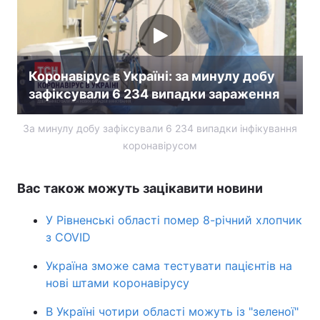
Коронавірус в Україні: за минулу добу
зафіксували 6 234 випадки зараження
За минулу добу зафіксували 6 234 випадки інфікування
коронавірусом
Вас також можуть зацікавити новини
У Рівненські області помер 8-річний хлопчик
з COVID
Україна зможе сама тестувати пацієнтів на
нові штами коронавірусу
В Україні чотири області можуть із "зеленої"