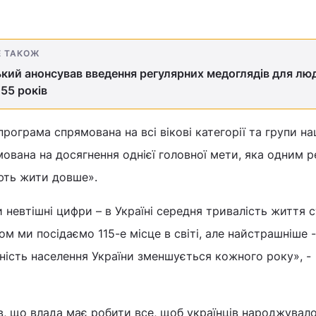
Е ТАКОЖ
кий анонсував введення регулярних медоглядів для лю
55 років
рограма спрямована на всі вікові категорії та групи н
мована на досягнення однієї головної мети, яка одним 
ають жити довше».
и невтішні цифри – в Україні середня тривалість життя 
м ми посідаємо 115-е місце в світі, але найстрашніше -
ьність населення України зменшується кожного року», -
, що влада має робити все, щоб українців народжувал