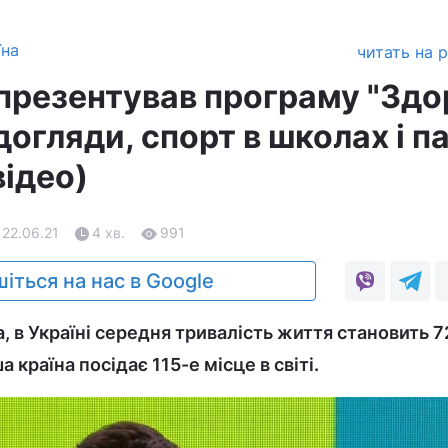
їна
читать на 
презентував програму "Здо
догляди, спорт в школах і п
відео)
 22.06.21
4 хв.
991
іться на нас в Google
 в Україні середня тривалість життя становить 72
 країна посідає 115-е місце в світі.