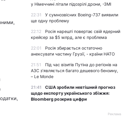
у Німеччині літали підозрілі дрони, -ЗМІ
22:31
У сумнозвісних Boeing-737 виявили
ще одну проблему
рними,
22:12
Росія нарешті повертає свій ядерний
крейсер за $5 млрд, але є проблема
22:01
Росія збирається остаточно
анексувати частину Грузії, - країни НАТО
21:51
Під час візитів Путіна до регіонів на
АЗС з’являється багато дешевого бензину,
– Le Monde
й
21:41
США зробили невтішний прогноз
а
щодо експорту українського збіжжя:
додатки,
Bloomberg розкрив цифри
Реклама