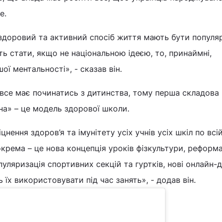
е.
доровий та активний спосіб життя мають бути популя
ть стати, якщо не національною ідеєю, то, принаймні,
ї ментальності», - сказав він.
все має починатись з дитинства, тому перша складова
на» – це модель здорової школи.
цнення здоров’я та імунітету усіх учнів усіх шкіл по всі
Зокрема – це нова концепція уроків фізкультури, реформ
пуляризація спортивних секцій та гуртків, нові онлайн-
 їх використовувати під час занять», - додав він.