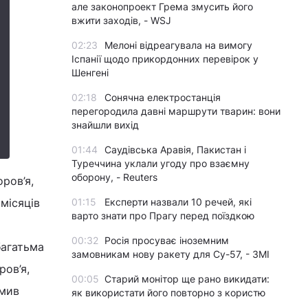
але законопроект Грема змусить його
вжити заходів, - WSJ
02:23
Мелоні відреагувала на вимогу
Іспанії щодо прикордонних перевірок у
Шенгені
02:18
Сонячна електростанція
перегородила давні маршрути тварин: вони
знайшли вихід
01:44
Саудівська Аравія, Пакистан і
Туреччина уклали угоду про взаємну
оборону, - Reuters
ров’я,
місяців
01:15
Експерти назвали 10 речей, які
варто знати про Прагу перед поїздкою
00:32
Росія просуває іноземним
багатьма
замовникам нову ракету для Су-57, - ЗМІ
ров’я,
00:05
Старий монітор ще рано викидати:
омив
як використати його повторно з користю