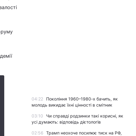
валості
оруму
демії
04:22
Покоління 1960–1980-х бачить, як
молодь викидає їхні цінності в смітник
03:10
Чи справді родзинки такі корисні, як
усі думають: відповідь дієтологів
02:56
Трамп неохоче посилює тиск на РФ,