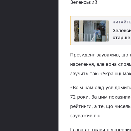
Зеленський.
ЧИТАЙТ
Зеленсь
старше 
Президент зауважив, що п
населення, але вона спря
звучить так: «Українці м
«Всім нам слід усвідомит
72 роки. За цим показнико
рейтинги, а те, що чисел
зауважив він.
Глава держави підкреслив