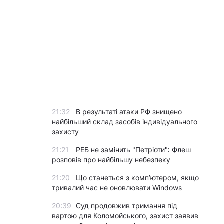
21:32
В результаті атаки РФ знищено
найбільший склад засобів індивідуального
захисту
21:21
РЕБ не замінить "Петріоти": Флеш
розповів про найбільшу небезпеку
21:20
Що станеться з комп’ютером, якщо
тривалий час не оновлювати Windows
20:39
Суд продовжив тримання під
вартою для Коломойського, захист заявив