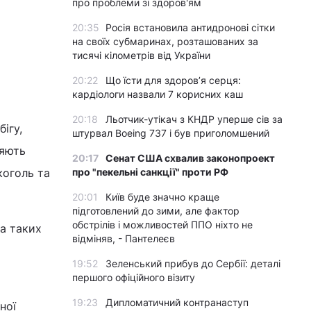
про проблеми зі здоров'ям
20:35
Росія встановила антидронові сітки
на своїх субмаринах, розташованих за
тисячі кілометрів від України
20:22
Що їсти для здоров’я серця:
кардіологи назвали 7 корисних каш
20:18
Льотчик-утікач з КНДР уперше сів за
ігу,
штурвал Boeing 737 і був приголомшений
ияють
20:17
Сенат США схвалив законопроект
про "пекельні санкції" проти РФ
коголь та
20:01
Київ буде значно краще
підготовлений до зими, але фактор
обстрілів і можливостей ППО ніхто не
ка таких
відміняв, - Пантелеєв
19:52
Зеленський прибув до Сербії: деталі
першого офіційного візиту
19:23
Дипломатичний контранаступ
ної