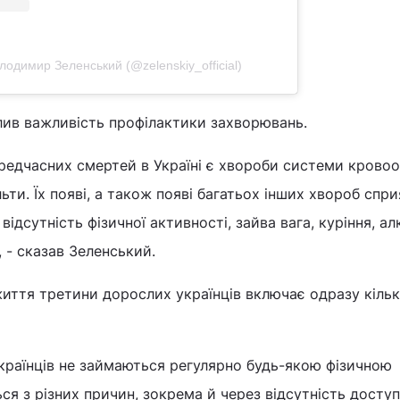
одимир Зеленський (@zelenskiy_official)
лив важливість профілактики захворювань.
едчасних смертей в Україні є хвороби системи кровооб
ьти. Їх появі, а також появі багатьох інших хвороб спр
відсутність фізичної активності, зайва вага, куріння, ал
 - сказав Зеленський.
життя третини дорослих українців включає одразу кіль
українців не займаються регулярно будь-якою фізичною
ся з різних причин, зокрема й через відсутність доступ