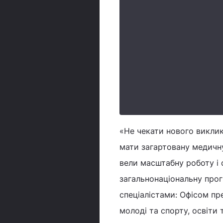
«Не чекати нового виклику
мати загартовану медичну
вели масштабну роботу і 
загальнонаціональну про
спеціалістами: Офісом пр
молоді та спорту, освіти 