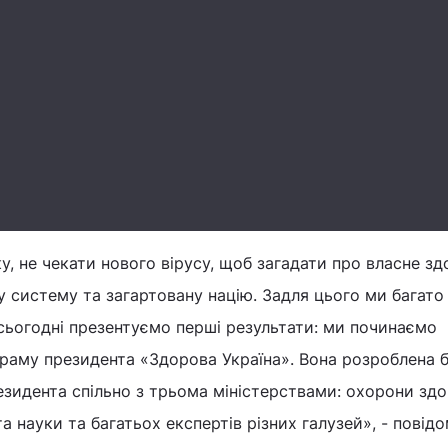
, не чекати нового вірусу, щоб загадати про власне здо
 систему та загартовану націю. Задля цього ми багато 
сьогодні презентуємо перші результати: ми починаємо
граму президента «Здорова Україна». Вона розроблена 
езидента спільно з трьома міністерствами: охорони здо
та науки та багатьох експертів різних галузей», - повід