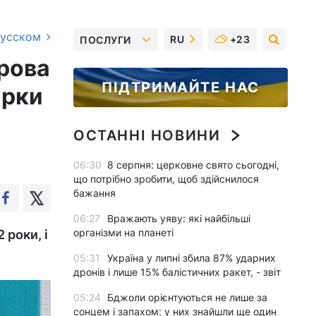
русском
RU
+23
ПОСЛУГИ
рова
ПІДТРИМАЙТЕ НАС
арки
ОСТАННІ НОВИНИ
06:30
8 серпня: церковне свято сьогодні,
що потрібно зробити, щоб здійснилося
бажання
06:27
Вражають уяву: які найбільші
організми на планеті
 роки, і
05:31
Україна у липні збила 87% ударних
дронів і лише 15% балістичних ракет, - звіт
05:24
Бджоли орієнтуються не лише за
сонцем і запахом: у них знайшли ще один