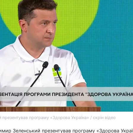
 презентував програму «Здорова Україна» / скрін відео
имир Зеленський презентував програму «Здорова Украї