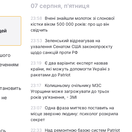
07 серпня, п'ятниця
23:58
Вчені знайшли молоток зі слонової
кістки віком 500 000 років: про що він
свідчить
дей
23:53
Зеленський відреагував на
ухвалення Сенатом США законопроєкту
щодо санкцій проти РФ
ашого
23:19
Є два варіанти: експерт назвав
реченням
країни, які можуть допомогти Україні з
ракетами до Patriot
23:17
Колишньому очільнику МЗС
становить
Угорщини може загрожувати до трьох
 не
років ув'язнення, - ЗМІ
23:07
Одна фраза миттєво поставить на
місце зверхню людину: психолог розкрила
секрет
ось
22:33
Над ремонтною базою систем Patriot