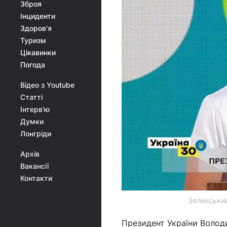
Зброя
Інциденти
Здоров'я
Туризм
Цікавинки
Погода
Відео з Youtube
Статті
Інтерв'ю
Думки
Лонгріди
Архів
Вакансії
Контакти
Зеленський
Президент України Волод