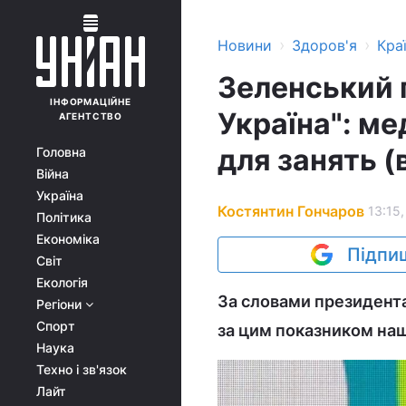
›
›
Новини
Здоров'я
Кра
Зеленський 
ІНФОРМАЦІЙНЕ
Україна": ме
АГЕНТСТВО
для занять (
Головна
Війна
Україна
Костянтин Гончаров
13:15,
Політика
Економіка
Підпиш
Світ
Екологія
За словами президента,
Регіони
Спорт
за цим показником наша
Наука
Техно і зв'язок
Лайт